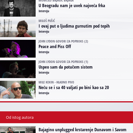
MOMČILO BAJAGIĆ BAJAGA
U Beogradu nam je uvek najveća frka
Intervju
MILOŠ PUŠIĆ
I ovaj put o ljudima gurnutim pod tepih
Intervju
JOHN LYDON GOVORI ZA POPBOKS (2)
Peace and Piss Off
Intervju
JOHN LYDON GOVORI ZA POPBOKS (1)
Uspeo sam da potučem sistem
Intervju
MILE KEKIN - HLADNO PIVO
Neću se i sa 40 valjati po bini kao sa 20
Intervju
Od istog autora
Bajagino unplugged krstarenje Dunavom i Savom