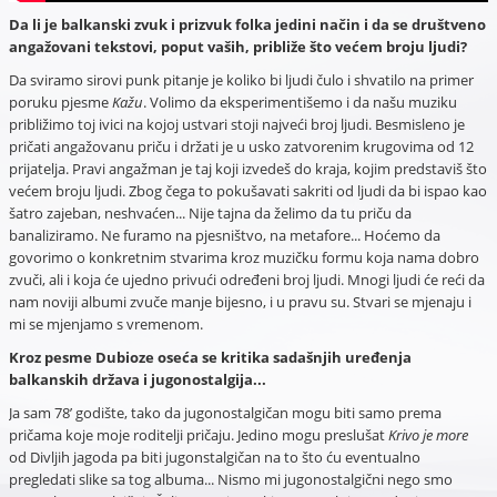
Da li je balkanski zvuk i prizvuk folka jedini način i da se društveno
angažovani tekstovi, poput vaših, približe što većem broju ljudi?
Da sviramo sirovi punk pitanje je koliko bi ljudi čulo i shvatilo na primer
poruku pjesme
Kažu
. Volimo da eksperimentišemo i da našu muziku
približimo toj ivici na kojoj ustvari stoji najveći broj ljudi. Besmisleno je
pričati angažovanu priču i držati je u usko zatvorenim krugovima od 12
prijatelja. Pravi angažman je taj koji izvedeš do kraja, kojim predstaviš što
većem broju ljudi. Zbog čega to pokušavati sakriti od ljudi da bi ispao kao
šatro zajeban, neshvaćen... Nije tajna da želimo da tu priču da
banaliziramo. Ne furamo na pjesništvo, na metafore... Hoćemo da
govorimo o konkretnim stvarima kroz muzičku formu koja nama dobro
zvuči, ali i koja će ujedno privući određeni broj ljudi. Mnogi ljudi će reći da
nam noviji albumi zvuče manje bijesno, i u pravu su. Stvari se mjenaju i
mi se mjenjamo s vremenom.
Kroz pesme Dubioze oseća se kritika sadašnjih uređenja
balkanskih država i jugonostalgija...
Ja sam 78’ godište, tako da jugonostalgičan mogu biti samo prema
pričama koje moje roditelji pričaju. Jedino mogu preslušat
Krivo je more
od Divljih jagoda pa biti jugonstalgičan na to što ću eventualno
pregledati slike sa tog albuma... Nismo mi jugonostalgični nego smo