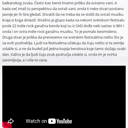
balkanskog zvuka. Često kao bend imamo priliku da sviramo vani. A
kada već imaš tu perspektivu da sviraš vani, onda ti neke stvari postanu
jasnije jer ih šire gledaš. Shvatiš da ne treba da se stidiš da sviraš muziku
kraja iz koga dolaziš. Strašno je glupo kada na nekom svetskom festivalu
posle 22 indie rock garažna benda koji su iz SAD dođe neki sastav iz BiH i
onda i on svira indie rock garažnu muziku. To je pomalo besmisleno.
Druga stvar je prilika da prenesemo na svetskim festivalima nešto što je
sa ovih podneblja. Ljudi na festivalima očekuju da čuju nešto iz te zemlje
odakle si, a ne da budeš još jedna kopija bendova koje tamo slušaju svaki
dan. Važno je da ljudi čuju zvuk područja odakle si, onda im je svirka
zanimljivija, a i više te cene.