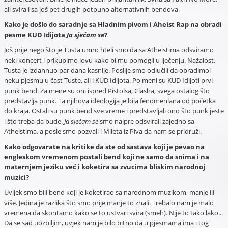
ali svira i sa još pet drugih potpuno alternativnih bendova.
Kako je došlo do saradnje sa Hladnim pivom i Aheist Rap na obradi
pesme KUD Idijota
Ja sjećam se
?
Još prije nego što je Tusta umro hteli smo da sa Atheistima odsviramo
neki koncert i prikupimo lovu kako bi mu pomogli u lječenju. Nažalost,
Tusta je izdahnuo par dana kasnije. Poslije smo odlučili da obradimoi
neku pjesmu u čast Tuste, ali i KUD Idijota. Po meni su KUD Idijoti prvi
punk bend. Za mene su oni ispred Pistolsa, Clasha, svega ostalog što
predstavlja punk. Ta njihova ideologija je bila fenomenlana od početka
do kraja. Ostali su punk bend sve vreme i predstavljali ono što punk jeste
i što treba da bude.
Ja sjećam se
smo najpre odsvirali zajedno sa
Atheistima, a posle smo pozvali i Mileta iz Piva da nam se pridruži.
Kako odgovarate na kritike da ste od sastava koji je pevao na
engleskom vremenom postali bend koji ne samo da snima i na
maternjem jeziku već i koketira sa zvucima bliskim narodnoj
muzici?
Uvijek smo bili bend koji je koketirao sa narodnom muzikom, manje ili
više. Jedina je razlika što smo prije manje to znali. Trebalo nam je malo
vremena da skontamo kako se to ustvari svira (smeh). Nije to tako lako...
Da se sad uozbiljim, uvjek nam je bilo bitno da u pjesmama ima i tog