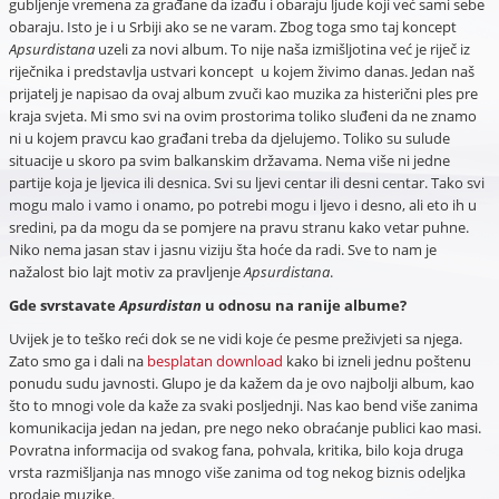
gubljenje vremena za građane da izađu i obaraju ljude koji već sami sebe
obaraju. Isto je i u Srbiji ako se ne varam. Zbog toga smo taj koncept
Apsurdistana
uzeli za novi album. To nije naša izmišljotina već je riječ iz
riječnika i predstavlja ustvari koncept u kojem živimo danas. Jedan naš
prijatelj je napisao da ovaj album zvuči kao muzika za histerični ples pre
kraja svjeta. Mi smo svi na ovim prostorima toliko sluđeni da ne znamo
ni u kojem pravcu kao građani treba da djelujemo. Toliko su sulude
situacije u skoro pa svim balkanskim državama. Nema više ni jedne
partije koja je ljevica ili desnica. Svi su ljevi centar ili desni centar. Tako svi
mogu malo i vamo i onamo, po potrebi mogu i ljevo i desno, ali eto ih u
sredini, pa da mogu da se pomjere na pravu stranu kako vetar puhne.
Niko nema jasan stav i jasnu viziju šta hoće da radi. Sve to nam je
nažalost bio lajt motiv za pravljenje
Apsurdistana
.
Gde svrstavate
Apsurdistan
u odnosu na ranije albume?
Uvijek je to teško reći dok se ne vidi koje će pesme preživjeti sa njega.
Zato smo ga i dali na
besplatan download
kako bi izneli jednu poštenu
ponudu sudu javnosti. Glupo je da kažem da je ovo najbolji album, kao
što to mnogi vole da kaže za svaki posljednji. Nas kao bend više zanima
komunikacija jedan na jedan, pre nego neko obraćanje publici kao masi.
Povratna informacija od svakog fana, pohvala, kritika, bilo koja druga
vrsta razmišljanja nas mnogo više zanima od tog nekog biznis odeljka
prodaje muzike.