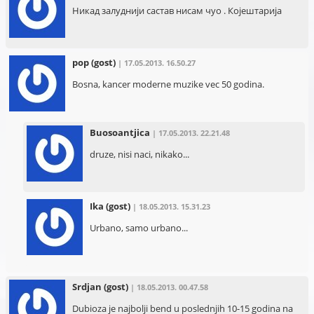
Никад залуднији састав нисам чуо . Којештарија
pop
(gost)
| 17.05.2013. 16.50.27
Bosna, kancer moderne muzike vec 50 godina.
Buosoantjica
| 17.05.2013. 22.21.48
druze, nisi naci, nikako...
Ika
(gost)
| 18.05.2013. 15.31.23
Urbano, samo urbano...
Srdjan
(gost)
| 18.05.2013. 00.47.58
Dubioza je najbolji bend u poslednjih 10-15 godina na