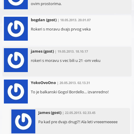
ovim prostorima.
bogdan
(gost)
| 18.05.2013. 20.01.07
Rokeri s moravu dvajs prvog veka
james
(gost)
| 19.05.2013. 18.10.17
rokeri s moravu s vec bili u 21 -om veku
YokoOvoOno
| 20.05.2013. 02.13.31
To je balkanski Gogol Bordello... izvanredno!
James
(gost)
| 22.05.2013. 02.33.45
Pa kad pre dvajs drugi?! Ala leti vreeemeeeee