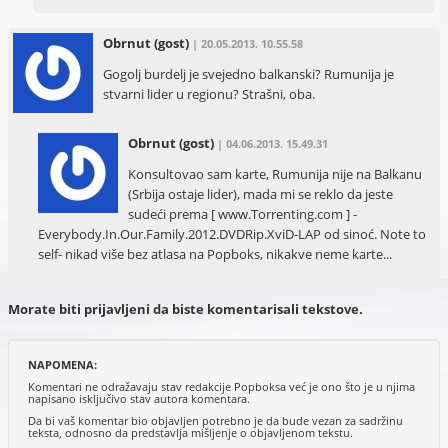
Obrnut
(gost)
| 20.05.2013. 10.55.58
Gogolj burdelj je svejedno balkanski? Rumunija je
stvarni lider u regionu? Strašni, oba.
Obrnut
(gost)
| 04.06.2013. 15.49.31
Konsultovao sam karte, Rumunija nije na Balkanu
(Srbija ostaje lider), mada mi se reklo da jeste
sudeći prema [ www.Torrenting.com ] -
Everybody.In.Our.Family.2012.DVDRip.XviD-LAP od sinoć. Note to
self- nikad više bez atlasa na Popboks, nikakve neme karte...
Morate biti prijavljeni da biste komentarisali tekstove.
NAPOMENA:
Komentari ne odražavaju stav redakcije Popboksa već je ono što je u njima
napisano isključivo stav autora komentara.
Da bi vaš komentar bio objavljen potrebno je da bude vezan za sadržinu
teksta, odnosno da predstavlja mišljenje o objavljenom tekstu.