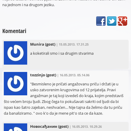
na jednom i na drugom jeziku.
Komentari
Munira
(gost)
| 15.05.2013. 17.31.25
a koketirali smo i sa drugim stvarima
tozzinjo
(gost)
| 16.05.2013. 05.14.06
"Besmisleno je pričati angažovanu priču i držati je u
usko zatvorenim krugovima od 12 prijatelja. Pravi
angažman je taj koji izvedeš do kraja, kojim predstaviš
što većem broju ljudi. Zbog čega to pokušavati sakriti od ljudi da bi
ispao kao šatro zajeban, neshvaćen... Nije tajna da želimo da tu priču
da banaliziramo. " ovo k'o da je mene pit'o sta ce da kaze.
Новосађанин
(gost)
| 16.05.2013. 10.29.26