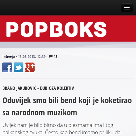
Vesti
Događaji
Recenzije
Intervju
·
15.05.2013. 12:39
·
13
Tekstovi
Top liste
BRANO JAKUBOVIĆ - DUBIOZA KOLEKTIV
Scena
Oduvijek smo bili bend koji je koketirao
Arhive
sa narodnom muzikom
Uvijek nam je bilo bitno da u pjesmama ima i tog
balkanskog zvuka. Često kao bend imamo priliku da