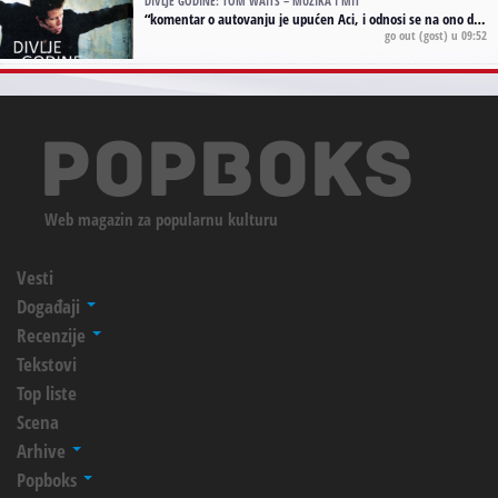
DIVLJE GODINE: TOM WAITS – MUZIKA I MIT
“
komentar o autovanju je upućen Aci, i odnosi se na ono drugo autovanje...'senzualnost Waitsa' ;)
go out
(gost) u 09:52
Web magazin za popularnu kulturu
Vesti
Događaji
Recenzije
Tekstovi
Top liste
Scena
Arhive
Popboks