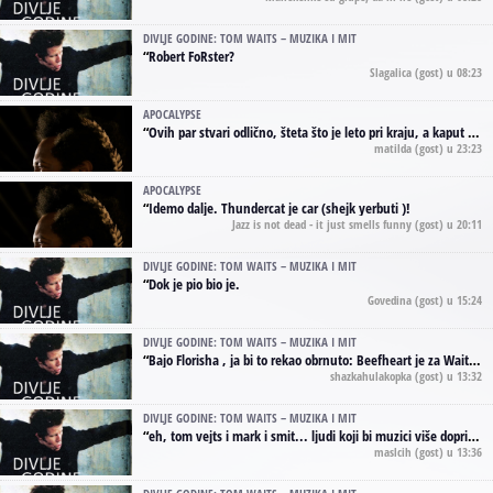
DIVLJE GODINE: TOM WAITS – MUZIKA I MIT
“
Robert FoRster?
Slagalica
(gost) u 08:23
APOCALYPSE
“
Ovih par stvari odlično, šteta što je leto pri kraju, a kaput koji te vervoatno podseća na pirotski ćilim je iz tradicije Navaho indijanaca ;)
matilda
(gost) u 23:23
APOCALYPSE
“
Idemo dalje. Thundercat je car (shejk yerbuti )!
Jazz is not dead - it just smells funny
(gost) u 20:11
DIVLJE GODINE: TOM WAITS – MUZIKA I MIT
“
Dok je pio bio je.
Govedina
(gost) u 15:24
DIVLJE GODINE: TOM WAITS – MUZIKA I MIT
“
Bajo Florisha , ja bi to rekao obrnuto: Beefheart je za Waitsa, isto sto i Hendrix za Lenny Kravitza
shazkahulakopka
(gost) u 13:32
DIVLJE GODINE: TOM WAITS – MUZIKA I MIT
“
eh, tom vejts i mark i smit... ljudi koji bi muzici više doprineli da su radili kao vozači tramvaja u gsp-u.
maslcih
(gost) u 13:36