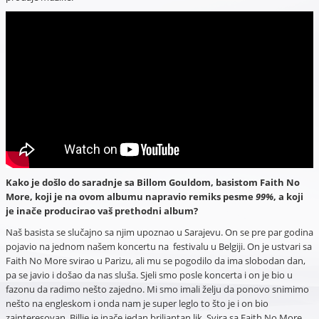
Kako je došlo do saradnje sa Billom Gouldom, basistom Faith No
More, koji je na ovom albumu napravio remiks pesme
99%
, a koji
je inače producirao vaš prethodni album?
Naš basista se slučajno sa njim upoznao u Sarajevu. On se pre par godina
pojavio na jednom našem koncertu na festivalu u Belgiji. On je ustvari sa
Faith No More svirao u Parizu, ali mu se pogodilo da ima slobodan dan,
pa se javio i došao da nas sluša. Sjeli smo posle koncerta i on je bio u
fazonu da radimo nešto zajedno. Mi smo imali želju da ponovo snimimo
nešto na engleskom i onda nam je super leglo to što je i on bio
zainteresovan. Billie je inače jedan briljantan lik. Svira sa Faith No More,