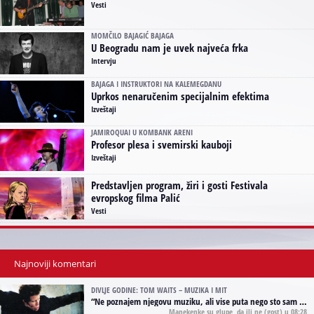
Vesti
MOMČILO BAJAGIĆ BAJAGA
U Beogradu nam je uvek najveća frka
Intervju
BAJAGA I INSTRUKTORI NA KALEMEGDANU
Uprkos nenaručenim specijalnim efektima
Izveštaji
JAMIROQUAI U KOMBANK ARENI
Profesor plesa i svemirski kauboji
Izveštaji
Predstavljen program, žiri i gosti Festivala
evropskog filma Palić
Vesti
Najnoviji komentari
DIVLJE GODINE: TOM WAITS – MUZIKA I MIT
“
Ne poznajem njegovu muziku, ali vise puta nego sto sam to zazeleo gledao sam njegove umjetnicke slike na raznim stranama interneta. Te stoga zakljucujem da je Tom Waits Lady Gaga muzike namrstenih, ma
Manekenke su glupe, da ili ne
(gost) u 08:28