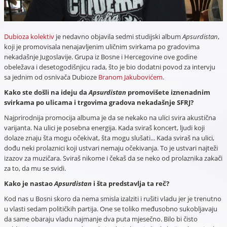
Dubioza kolektiv
je nedavno objavila sedmi studijski album
Apsurdistan
,
koji je promovisala nenajavljenim uličnim svirkama po gradovima
nekadašnje Jugoslavije. Grupa iz Bosne i Hercegovine ove godine
obeležava i desetogodišnjicu rada, što je bio dodatni povod za intervju
sa jednim od osnivača Dubioze
Branom Jakubovićem
.
Kako ste došli na ideju da
Apsurdistan
promovišete iznenadnim
svirkama po ulicama i trgovima gradova nekadašnje SFRJ?
Najprirodnija promocija albuma je da se nekako na ulici svira akustična
varijanta. Na ulici je posebna energija. Kada sviraš koncert, ljudi koji
dolaze znaju šta mogu očekivat, šta mogu slušati... Kada sviraš na ulici,
dođu neki prolaznici koji ustvari nemaju očekivanja. To je ustvari najteži
izazov za muzičara. Sviraš nikome i čekaš da se neko od prolaznika zakači
za to, da mu se svidi.
Kako je nastao
Apsurdistan
i šta predstavlja ta reč?
Kod nas u Bosni skoro da nema smisla izalziti i rušiti vladu jer je trenutno
u vlasti sedam političkih partija. One se toliko međusobno sukobljavaju
da same obaraju vladu najmanje dva puta mjesečno. Bilo bi čisto