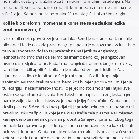
normalnonostalgični. Žalimo za tim nekim normalnim uređenjem. Ne
mora to biti socijalizam, ne mora biti komunizam, ma ni ne zanima me
više šta je... Samo smo za normalnošću nostalgični, ni za čim drugim.
Koji je bio prelomni momenat u kome ste sa engleskog jezika
prešli na maternji?
Nije to bila neka previše svijesna odluka. Bend je nastao spontano, nije
bilo ono: ‘Hajde da sada pravimo grupu, pa da je nazovemo ovako...’ Isto
tako je i spontano došao taj prelazak na naš jezik sa engleskog.
Jednostavno smo znali da želimo da imamo bend koji je angažovan i
nismo razmišljali o tome. Kada smo počijeli da radimo, bio je to tek kraj
rata i ljudi su bili apolitični, bilo im je muka od svih političkih priča...
Ljudima je jedino bilo bitno to što je rat stao i ništa ih drugo nije
zanimalo. Mi smo hteli napraviti bend koji bi mjenjao tu vrstu mišljenja,
tu letargiju i nezainteresovanost. To je jedino što smo znali i htjeli, sve
ostalo se spontano dešavalo. Prvi tekst smo napisali na engleskom jer
nam je valjda tako bilo lakše, valjda nam je ljepše zvučalo... Onda nam se
desila pjesma
Zatvor.
Neki naš prijatelj je pravio neku emisiju, pa smo mi
pravili muziku za špicu iz koje je na kraju izašla cela pjesma. Par mijeseci
kasnije desio se i jedan ogroman protest u Sarajevu, pa smo i zbog toga
odlučili da napravimo još jednu pjesmu na domaćem jeziku kako bi dali
neki svoj doprinos. Onda nam je nekako krenulo i otvorila se ta česma iz
koje su izlazile i domaće pjesme. Zatim smo nastavili da radimo cik-cak i