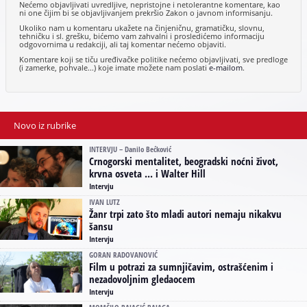
Nećemo objavljivati uvredljive, nepristojne i netolerantne komentare, kao
ni one čijim bi se objavljivanjem prekršio Zakon o javnom informisanju.
Ukoliko nam u komentaru ukažete na činjeničnu, gramatičku, slovnu,
tehničku i sl. grešku, bićemo vam zahvalni i prosledićemo informaciju
odgovornima u redakciji, ali taj komentar nećemo objaviti.
Komentare koji se tiču uređivačke politike nećemo objavljivati, sve predloge
(i zamerke, pohvale...) koje imate možete nam poslati
e-mailom
.
Novo iz rubrike
INTERVJU – Danilo Bećković
Crnogorski mentalitet, beogradski noćni život,
krvna osveta ... i Walter Hill
Intervju
IVAN LUTZ
Žanr trpi zato što mladi autori nemaju nikakvu
šansu
Intervju
GORAN RADOVANOVIĆ
Film u potrazi za sumnjičavim, ostrašćenim i
nezadovoljnim gledaocem
Intervju