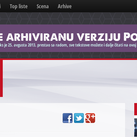
i
Top liste
Scena
Arhive