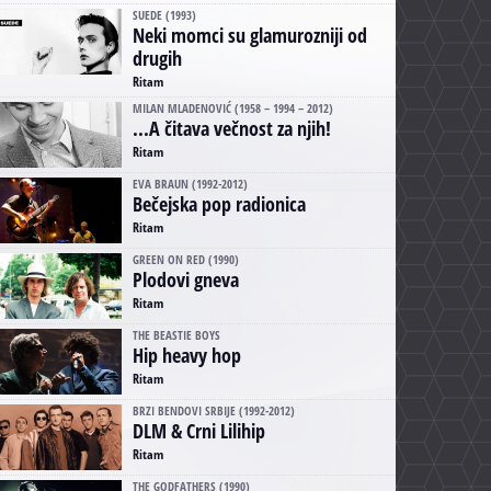
SUEDE (1993)
Neki momci su glamurozniji od
drugih
Ritam
MILAN MLADENOVIĆ (1958 – 1994 – 2012)
...A čitava večnost za njih!
Ritam
EVA BRAUN (1992-2012)
Bečejska pop radionica
Ritam
GREEN ON RED (1990)
Plodovi gneva
Ritam
THE BEASTIE BOYS
Hip heavy hop
Ritam
BRZI BENDOVI SRBIJE (1992-2012)
DLM & Crni Lilihip
Ritam
THE GODFATHERS (1990)