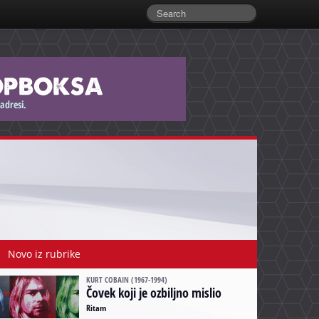
Novo iz rubrike
KURT COBAIN (1967-1994)
Čovek koji je ozbiljno mislio
Ritam