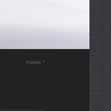
Popboks
 prethodnog odobrenja izdavača.