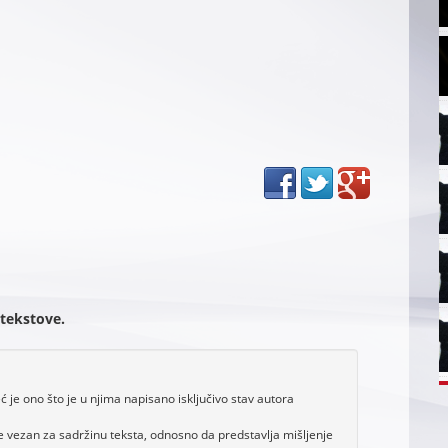
 tekstove.
je ono što je u njima napisano isključivo stav autora
e vezan za sadržinu teksta, odnosno da predstavlja mišljenje