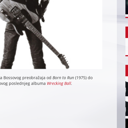
ma Bossovog preobražaja od
Born to Run
(1975) do
egovog poslednjeg albuma
Wrecking Ball
.