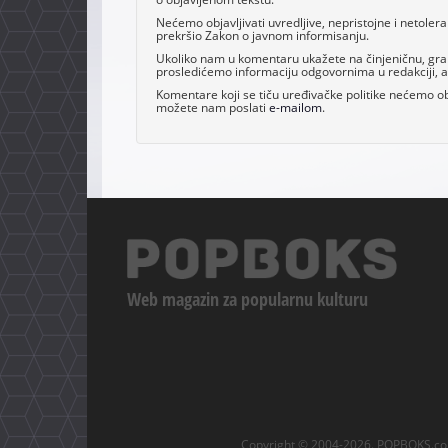
Nećemo objavljivati uvredljive, nepristojne i netoler
prekršio Zakon o javnom informisanju.
Ukoliko nam u komentaru ukažete na činjeničnu, grama
prosledićemo informaciju odgovornima u redakciji, al
Komentare koji se tiču uređivačke politike nećemo obj
možete nam poslati
e-mailom
.
Web magazin za popularnu kulturu
Copyright © 2004-2026. POPBOKS.com.