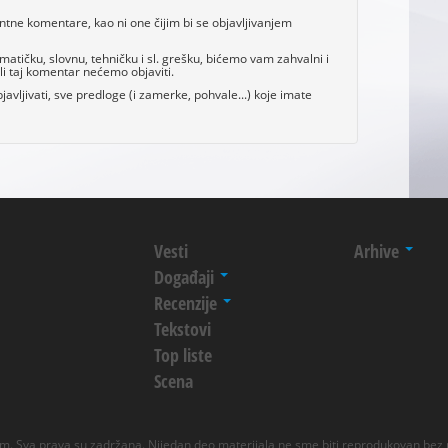
antne komentare, kao ni one čijim bi se objavljivanjem
tičku, slovnu, tehničku i sl. grešku, bićemo vam zahvalni i
i taj komentar nećemo objaviti.
avljivati, sve predloge (i zamerke, pohvale...) koje imate
Vesti
Arhive
Događaji
Recenzije
Tekstovi
Top liste
Scena
 Sva prava su zadržana. Nijedan deo materijala ne sme biti reprodukovan bez