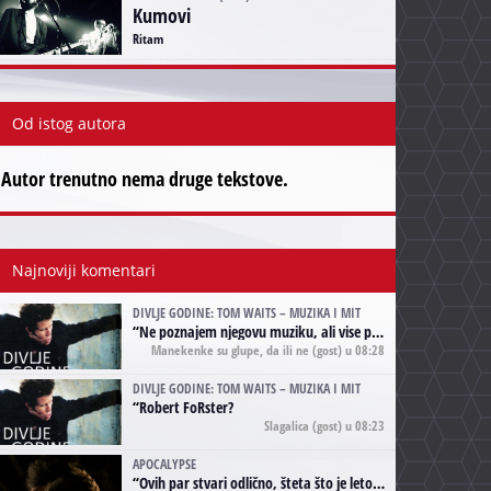
Kumovi
Ritam
Od istog autora
Autor trenutno nema druge tekstove.
Najnoviji komentari
DIVLJE GODINE: TOM WAITS – MUZIKA I MIT
“
Ne poznajem njegovu muziku, ali vise puta nego sto sam to zazeleo gledao sam njegove umjetnicke slike na raznim stranama interneta. Te stoga zakljucujem da je Tom Waits Lady Gaga muzike namrstenih, ma
Manekenke su glupe, da ili ne
(gost) u 08:28
DIVLJE GODINE: TOM WAITS – MUZIKA I MIT
“
Robert FoRster?
Slagalica
(gost) u 08:23
APOCALYPSE
“
Ovih par stvari odlično, šteta što je leto pri kraju, a kaput koji te vervoatno podseća na pirotski ćilim je iz tradicije Navaho indijanaca ;)