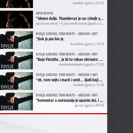
matilda
(gost) u 23:23
APOCALYPSE
“
Idemo dalje. Thundercat je car (shejk yerbuti )!
Jazz is not dead - it just smells funny
(gost) u 20:11
DIVLJE GODINE: TOM WAITS – MUZIKA I MIT
“
Dok je pio bio je.
Govedina
(gost) u 15:24
DIVLJE GODINE: TOM WAITS – MUZIKA I MIT
“
Bajo Florisha , ja bi to rekao obrnuto: Beefheart je za Waitsa, isto sto i Hendrix za Lenny Kravitza
shazkahulakopka
(gost) u 13:32
DIVLJE GODINE: TOM WAITS – MUZIKA I MIT
“
eh, tom vejts i mark i smit... ljudi koji bi muzici više doprineli da su radili kao vozači tramvaja u gsp-u.
maslcih
(gost) u 13:36
DIVLJE GODINE: TOM WAITS – MUZIKA I MIT
“
komentar o autovanju je upućen Aci, i odnosi se na ono drugo autovanje...'senzualnost Waitsa' ;)
go out
(gost) u 09:52