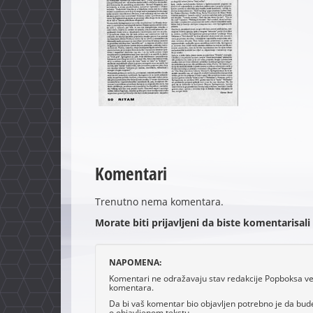
Komentari
Trenutno nema komentara.
Morate biti prijavljeni da biste komentarisali
NAPOMENA:
Komentari ne odražavaju stav redakcije Popboksa već 
komentara.
Da bi vaš komentar bio objavljen potrebno je da bud
o objavljenom tekstu.