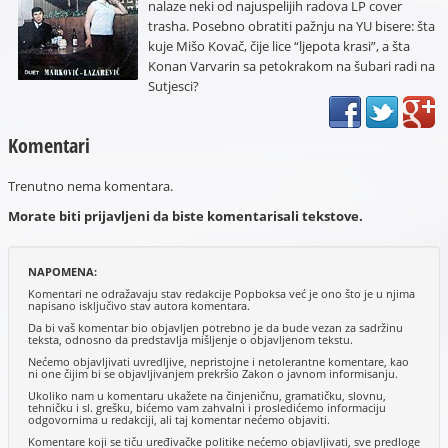
nalaze neki od najuspelijih radova LP cover
trasha. Posebno obratiti pažnju na YU bisere: šta
kuje Mišo Kovač, čije lice “ljepota krasi”, a šta
Konan Varvarin sa petokrakom na šubari radi na
Sutjesci?
Komentari
Trenutno nema komentara.
Morate biti prijavljeni da biste komentarisali tekstove.
NAPOMENA:
Komentari ne odražavaju stav redakcije Popboksa već je ono što je u njima
napisano isključivo stav autora komentara.
Da bi vaš komentar bio objavljen potrebno je da bude vezan za sadržinu
teksta, odnosno da predstavlja mišljenje o objavljenom tekstu.
Nećemo objavljivati uvredljive, nepristojne i netolerantne komentare, kao
ni one čijim bi se objavljivanjem prekršio Zakon o javnom informisanju.
Ukoliko nam u komentaru ukažete na činjeničnu, gramatičku, slovnu,
tehničku i sl. grešku, bićemo vam zahvalni i prosledićemo informaciju
odgovornima u redakciji, ali taj komentar nećemo objaviti.
Komentare koji se tiču uređivačke politike nećemo objavljivati, sve predloge