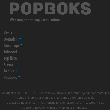
Web magazin za popularnu kulturu
Vesti
Događaji
Recenzije
Tekstovi
Top liste
Scena
Arhive
Popboks
Copyright © 2004-2026. POPBOKS.com. Sva prava su zadržana. Nijedan deo materijala
ne sme biti reprodukovan bez prethodnog odobrenja izdavača.
Izuzetak su novinari koji mogu koristiti izvode i citate u svojim tekstovima uz
obavezno navođenje imena i web adrese Popboksa.