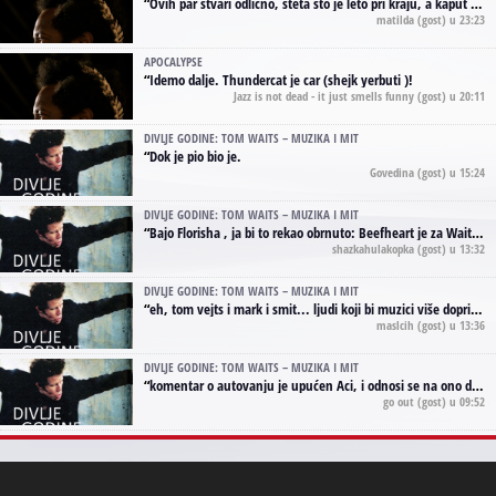
“
Ovih par stvari odlično, šteta što je leto pri kraju, a kaput koji te vervoatno podseća na pirotski ćilim je iz tradicije Navaho indijanaca ;)
matilda
(gost) u 23:23
APOCALYPSE
“
Idemo dalje. Thundercat je car (shejk yerbuti )!
Jazz is not dead - it just smells funny
(gost) u 20:11
DIVLJE GODINE: TOM WAITS – MUZIKA I MIT
“
Dok je pio bio je.
Govedina
(gost) u 15:24
DIVLJE GODINE: TOM WAITS – MUZIKA I MIT
“
Bajo Florisha , ja bi to rekao obrnuto: Beefheart je za Waitsa, isto sto i Hendrix za Lenny Kravitza
shazkahulakopka
(gost) u 13:32
DIVLJE GODINE: TOM WAITS – MUZIKA I MIT
“
eh, tom vejts i mark i smit... ljudi koji bi muzici više doprineli da su radili kao vozači tramvaja u gsp-u.
maslcih
(gost) u 13:36
DIVLJE GODINE: TOM WAITS – MUZIKA I MIT
“
komentar o autovanju je upućen Aci, i odnosi se na ono drugo autovanje...'senzualnost Waitsa' ;)
go out
(gost) u 09:52