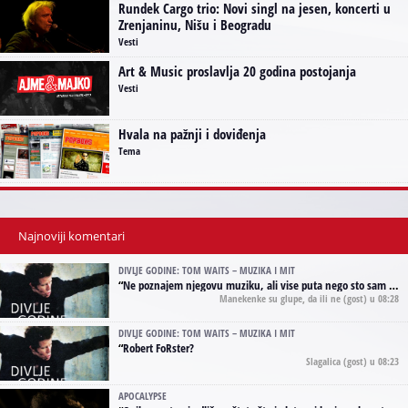
Rundek Cargo trio: Novi singl na jesen, koncerti u
Zrenjaninu, Nišu i Beogradu
Vesti
Art & Music proslavlja 20 godina postojanja
Vesti
Hvala na pažnji i doviđenja
Tema
Najnoviji komentari
DIVLJE GODINE: TOM WAITS – MUZIKA I MIT
“
Ne poznajem njegovu muziku, ali vise puta nego sto sam to zazeleo gledao sam njegove umjetnicke slike na raznim stranama interneta. Te stoga zakljucujem da je Tom Waits Lady Gaga muzike namrstenih, ma
Manekenke su glupe, da ili ne
(gost) u 08:28
DIVLJE GODINE: TOM WAITS – MUZIKA I MIT
“
Robert FoRster?
Slagalica
(gost) u 08:23
APOCALYPSE