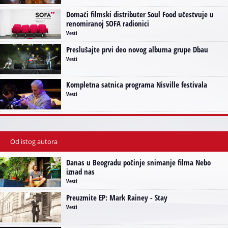
Domaći filmski distributer Soul Food učestvuje u
renomiranoj SOFA radionici
Vesti
Preslušajte prvi deo novog albuma grupe Dbau
Vesti
Kompletna satnica programa Nisville festivala
Vesti
Od istog autora
Danas u Beogradu počinje snimanje filma Nebo
iznad nas
Vesti
Preuzmite EP: Mark Rainey - Stay
Vesti