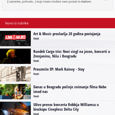
(i zamerke, pohvale...) koje imate možete nam poslati
e-mailom
.
Novo iz rubrike
Art & Music proslavlja 20 godina postojanja
Vesti
Rundek Cargo trio: Novi singl na jesen, koncerti u
Zrenjaninu, Nišu i Beogradu
Vesti
Preuzmite EP: Mark Rainey - Stay
Vesti
Danas u Beogradu počinje snimanje filma Nebo
iznad nas
Vesti
Uživo prenos koncerta Robbija Williamsa u
bioskopu Cineplexx Delta City
Vesti