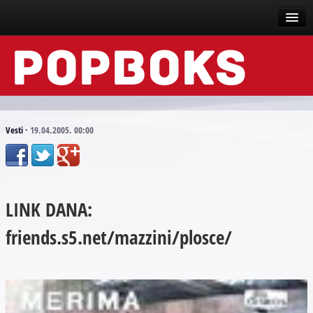
Vesti
Događaji
Recenzije
Vesti
·
19.04.2005. 00:00
Tekstovi
Top liste
LINK DANA:
Scena
friends.s5.net/mazzini/plosce/
Arhive