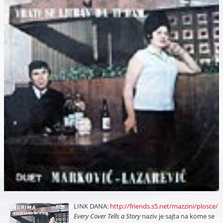
LINK DANA:
http://friends.s5.net/mazzini/plosce/
Every Cover Tells a Story
naziv je sajta na kome se