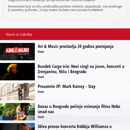
Komentare koji se tiču uređivačke politike nećemo objavljivati, sve predloge
(i zamerke, pohvale...) koje imate možete nam poslati
e-mailom
.
Novo iz rubrike
Art & Music proslavlja 20 godina postojanja
Vesti
Rundek Cargo trio: Novi singl na jesen, koncerti u
Zrenjaninu, Nišu i Beogradu
Vesti
Preuzmite EP: Mark Rainey - Stay
Vesti
Danas u Beogradu počinje snimanje filma Nebo
iznad nas
Vesti
Uživo prenos koncerta Robbija Williamsa u