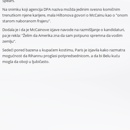
Spears.
Na snimku koji agencija DPA naziva možda jedinim svesno komičnim
trenutkom njene karijere, mala Hiltonova govori o McCainu kao o "onom
starom naboranom frajeru".
Dodala je i da je McCainove izjave navode na razmišljanje o kandidaturi,
pa je rekla: "Želim da Amerika zna da sam potpuno spremna da vodim
zemlju".
Sedeći pored bazena u kupaćem kostimu, Paris je izjavila kako razmatra
mogućnost da Rihannu proglasi potpredsednicom, a da bi Belu kuću
mogla da oboji u ljubičasto.