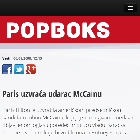
Vesti
Događaji
Recenzije
Vesti
·
06.08.2008. 12:13
Tekstovi
Top liste
Paris uzvraća udarac McCainu
Scena
Arhive
Paris Hilton je uzvratila američkom predsedničkom
kandidatu Johnu McCainu, koji joj se izrugivao u nedavno
objavljenom oglasu poredeći moguću vladu Baracka
Obame s vladom koju bi vodile ona ili Britney Spears.