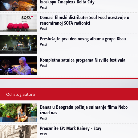
bioskopu Cineplexx Delta City
Vesti
Domaći filmski distributer Soul Food učestvuje u
renomiranoj SOFA radionici
Vesti
Preslušajte prvi deo novog albuma grupe Dbau
Vesti
Kompletna satnica programa Nisville festivala
Vesti
Od istog autora
Danas u Beogradu počinje snimanje filma Nebo
iznad nas
Vesti
Preuzmite EP: Mark Rainey - Stay
Vesti