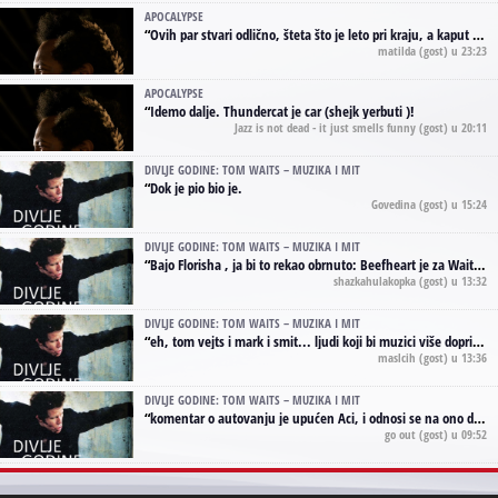
APOCALYPSE
“
Ovih par stvari odlično, šteta što je leto pri kraju, a kaput koji te vervoatno podseća na pirotski ćilim je iz tradicije Navaho indijanaca ;)
matilda
(gost) u 23:23
APOCALYPSE
“
Idemo dalje. Thundercat je car (shejk yerbuti )!
Jazz is not dead - it just smells funny
(gost) u 20:11
DIVLJE GODINE: TOM WAITS – MUZIKA I MIT
“
Dok je pio bio je.
Govedina
(gost) u 15:24
DIVLJE GODINE: TOM WAITS – MUZIKA I MIT
“
Bajo Florisha , ja bi to rekao obrnuto: Beefheart je za Waitsa, isto sto i Hendrix za Lenny Kravitza
shazkahulakopka
(gost) u 13:32
DIVLJE GODINE: TOM WAITS – MUZIKA I MIT
“
eh, tom vejts i mark i smit... ljudi koji bi muzici više doprineli da su radili kao vozači tramvaja u gsp-u.
maslcih
(gost) u 13:36
DIVLJE GODINE: TOM WAITS – MUZIKA I MIT
“
komentar o autovanju je upućen Aci, i odnosi se na ono drugo autovanje...'senzualnost Waitsa' ;)
go out
(gost) u 09:52