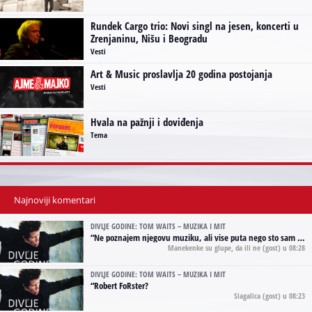
Rundek Cargo trio: Novi singl na jesen, koncerti u
Zrenjaninu, Nišu i Beogradu
Vesti
Art & Music proslavlja 20 godina postojanja
Vesti
Hvala na pažnji i doviđenja
Tema
Najnoviji komentari
DIVLJE GODINE: TOM WAITS – MUZIKA I MIT
“
Ne poznajem njegovu muziku, ali vise puta nego sto sam to zazeleo gledao sam njegove umjetnicke slike na raznim stranama interneta. Te stoga zakljucujem da je Tom Waits Lady Gaga muzike namrstenih, ma
Manekenke su glupe, da ili ne
(gost) u 08:28
DIVLJE GODINE: TOM WAITS – MUZIKA I MIT
“
Robert FoRster?
Slagalica
(gost) u 08:23