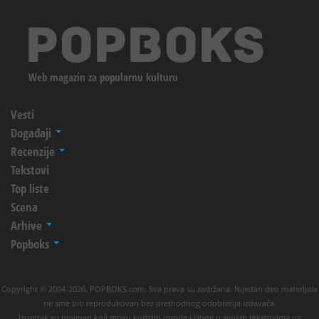
Web magazin za popularnu kulturu
Vesti
Događaji
Recenzije
Tekstovi
Top liste
Scena
Arhive
Popboks
Copyright © 2004-2026. POPBOKS.com. Sva prava su zadržana. Nijedan deo materijala
ne sme biti reprodukovan bez prethodnog odobrenja izdavača.
Izuzetak su novinari koji mogu koristiti izvode i citate u svojim tekstovima uz