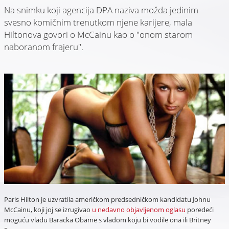
Na snimku koji agencija DPA naziva možda jedinim
svesno komičnim trenutkom njene karijere, mala
Hiltonova govori o McCainu kao o "onom starom
naboranom frajeru".
Paris Hilton je uzvratila američkom predsedničkom kandidatu Johnu
McCainu, koji joj se izrugivao
u nedavno objavljenom oglasu
poredeći
moguću vladu Baracka Obame s vladom koju bi vodile ona ili Britney