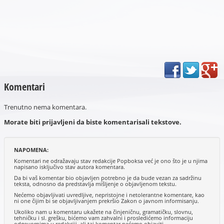
Komentari
Trenutno nema komentara.
Morate biti prijavljeni da biste komentarisali tekstove.
NAPOMENA:
Komentari ne odražavaju stav redakcije Popboksa već je ono što je u njima
napisano isključivo stav autora komentara.
Da bi vaš komentar bio objavljen potrebno je da bude vezan za sadržinu
teksta, odnosno da predstavlja mišljenje o objavljenom tekstu.
Nećemo objavljivati uvredljive, nepristojne i netolerantne komentare, kao
ni one čijim bi se objavljivanjem prekršio Zakon o javnom informisanju.
Ukoliko nam u komentaru ukažete na činjeničnu, gramatičku, slovnu,
tehničku i sl. grešku, bićemo vam zahvalni i prosledićemo informaciju
odgovornima u redakciji, ali taj komentar nećemo objaviti.