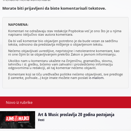
Morate biti prijavljeni da biste komentarisali tekstove.
NAPOMENA:
Komentari ne odražavaju stav redakcije Popboksa već je ono što je u njima
napisano isključivo stav autora komentara.
Da bi vaš komentar bio objavljen potrebno je da bude vezan za sadržinu
teksta, odnosno da predstavlja mišljenje o objavljenom tekstu.
Nećemo objavljivati uvredljive, nepristojne i netolerantne komentare, kao
ni one čijim bi se objavljivanjem prekršio Zakon o javnom informisanju.
Ukoliko nam u komentaru ukažete na činjeničnu, gramatičku, slovnu,
tehničku i sl. grešku, bićemo vam zahvalni i prosledićemo informaciju
odgovornima u redakciji, ali taj komentar nećemo objaviti.
Komentare koji se tiču uređivačke politike nećemo objavljivati, sve predloge
(i zamerke, pohvale...) koje imate možete nam poslati
e-mailom
.
Novo iz rubrike
Art & Music proslavlja 20 godina postojanja
Vesti