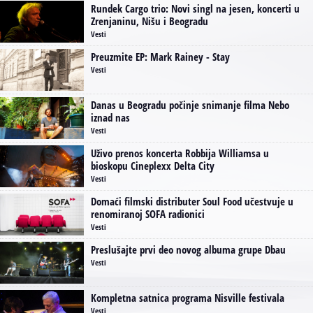
Rundek Cargo trio: Novi singl na jesen, koncerti u
Zrenjaninu, Nišu i Beogradu
Vesti
Preuzmite EP: Mark Rainey - Stay
Vesti
Danas u Beogradu počinje snimanje filma Nebo
iznad nas
Vesti
Uživo prenos koncerta Robbija Williamsa u
bioskopu Cineplexx Delta City
Vesti
Domaći filmski distributer Soul Food učestvuje u
renomiranoj SOFA radionici
Vesti
Preslušajte prvi deo novog albuma grupe Dbau
Vesti
Kompletna satnica programa Nisville festivala
Vesti