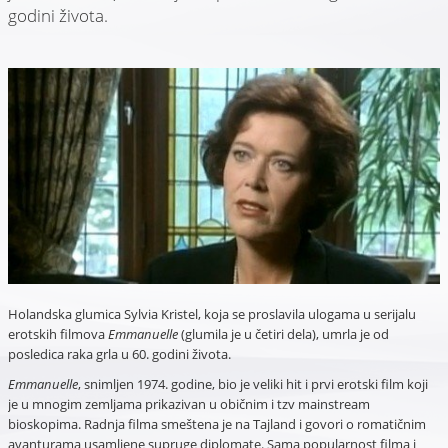
godini života.
Holandska glumica Sylvia Kristel, koja se proslavila ulogama u serijalu
erotskih filmova
Emmanuelle
(glumila je u četiri dela), umrla je od
posledica raka grla u 60. godini života.
Emmanuelle
, snimljen 1974. godine, bio je veliki hit i prvi erotski film koji
je u mnogim zemljama prikazivan u običnim i tzv mainstream
bioskopima. Radnja filma smeštena je na Tajland i govori o romatičnim
avanturama usamljene supruge diplomate. Sama popularnost filma i