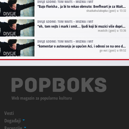
DIVLJE GODINE: TOM WAITS – MUZIKA I MIT
“
Bajo Florisha , ja bi to rekao obrnuto: Beefheart je za Waitsa, isto sto i Hendrix za Lenny Kravitza
shazkahulakopka
(gost) u 13:32
DIVLJE GODINE: TOM WAITS – MUZIKA I MIT
“
eh, tom vejts i mark i smit... ljudi koji bi muzici više doprineli da su radili kao vozači tramvaja u gsp-u.
maslcih
(gost) u 13:36
DIVLJE GODINE: TOM WAITS – MUZIKA I MIT
“
komentar o autovanju je upućen Aci, i odnosi se na ono drugo autovanje...'senzualnost Waitsa' ;)
go out
(gost) u 09:52
Web magazin za popularnu kulturu
Vesti
Događaji
Recenzije