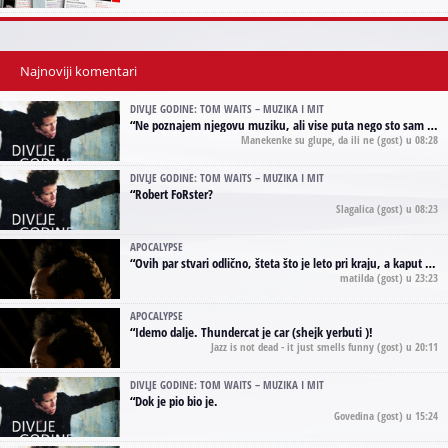
Najnoviji komentari
DIVLJE GODINE: TOM WAITS – MUZIKA I MIT
“
Ne poznajem njegovu muziku, ali vise puta nego sto sam to zazeleo gledao sam njegove umjetnicke slike na raznim stranama interneta. Te stoga zakljucujem da je Tom Waits Lady Gaga muzike namrstenih, ma
Manekenke su glupe, da ili ne
(gost) u 08:28
DIVLJE GODINE: TOM WAITS – MUZIKA I MIT
“
Robert FoRster?
Slagalica
(gost) u 08:23
APOCALYPSE
“
Ovih par stvari odlično, šteta što je leto pri kraju, a kaput koji te vervoatno podseća na pirotski ćilim je iz tradicije Navaho indijanaca ;)
matilda
(gost) u 23:23
APOCALYPSE
“
Idemo dalje. Thundercat je car (shejk yerbuti )!
Jazz is not dead - it just smells funny
(gost) u 20:11
DIVLJE GODINE: TOM WAITS – MUZIKA I MIT
“
Dok je pio bio je.
Govedina
(gost) u 15:24