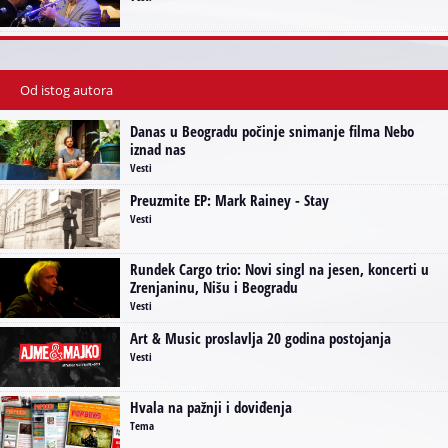
Od istog autora
Danas u Beogradu počinje snimanje filma Nebo
iznad nas
Vesti
Preuzmite EP: Mark Rainey - Stay
Vesti
Rundek Cargo trio: Novi singl na jesen, koncerti u
Zrenjaninu, Nišu i Beogradu
Vesti
Art & Music proslavlja 20 godina postojanja
Vesti
Hvala na pažnji i doviđenja
Tema