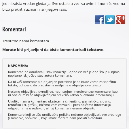
jedini zaista vredan gledanja. Sve ostalo u vezi sa ovim filmom će veoma
brzo prekriti ruzmarin, sn(j)egovi i šaš.
Komentari
Trenutno nema komentara.
Morate biti prijavljeni da biste komentarisali tekstove.
NAPOMENA:
Komentari ne odražavaju stav redakcije Popboksa već je ono što je u njima
napisano isključivo stav autora komentara.
Da bi vaš komentar bio objavljen potrebno je da bude vezan za sadržinu
teksta, odnosno da predstavlja mišljenje o objavljenom tekstu.
Nećemo objavljivati uvredljive, nepristojne i netolerantne komentare, kao
ni one čijim bi se objavljivanjem prekršio Zakon o javnom informisanju.
Ukoliko nam u komentaru ukažete na činjeničnu, gramatičku, slovnu,
tehničku i sl. grešku, bićemo vam zahvalni i prosledićemo informaciju
odgovornima u redakciji, ali taj komentar nećemo objaviti.
Komentare koji se tiču uređivačke politike nećemo objavljivati, sve predloge
(i zamerke, pohvale...) koje imate možete nam poslati
e-mailom
.