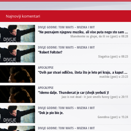
Najnoviji komentari
DIVLJE GODINE: TOM WAITS – MUZIKA I MIT
“
Ne poznajem njegovu muziku, ali vise puta nego sto sam to zazeleo gledao sam njegove umjetnicke slike na raznim stranama interneta. Te stoga zakljucujem da je Tom Waits Lady Gaga muzike namrstenih, ma
Manekenke su glupe, da ili ne
(gost) u 08:28
DIVLJE GODINE: TOM WAITS – MUZIKA I MIT
“
Robert FoRster?
Slagalica
(gost) u 08:23
APOCALYPSE
“
Ovih par stvari odlično, šteta što je leto pri kraju, a kaput koji te vervoatno podseća na pirotski ćilim je iz tradicije Navaho indijanaca ;)
matilda
(gost) u 23:23
APOCALYPSE
“
Idemo dalje. Thundercat je car (shejk yerbuti )!
Jazz is not dead - it just smells funny
(gost) u 20:11
DIVLJE GODINE: TOM WAITS – MUZIKA I MIT
“
Dok je pio bio je.
Govedina
(gost) u 15:24
DIVLJE GODINE: TOM WAITS – MUZIKA I MIT