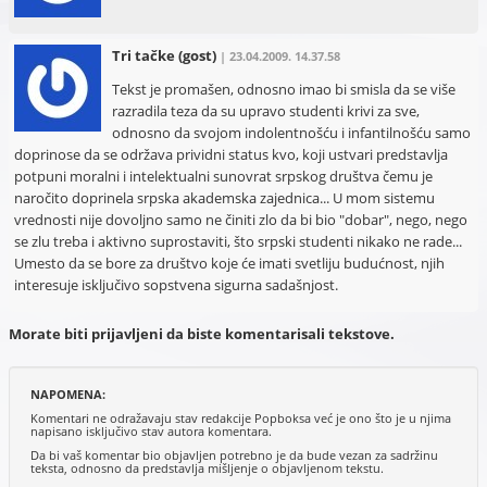
Tri tačke
(gost)
| 23.04.2009. 14.37.58
Tekst je promašen, odnosno imao bi smisla da se više
razradila teza da su upravo studenti krivi za sve,
odnosno da svojom indolentnošću i infantilnošću samo
doprinose da se održava prividni status kvo, koji ustvari predstavlja
potpuni moralni i intelektualni sunovrat srpskog društva čemu je
naročito doprinela srpska akademska zajednica... U mom sistemu
vrednosti nije dovoljno samo ne činiti zlo da bi bio "dobar", nego, nego
se zlu treba i aktivno suprostaviti, što srpski studenti nikako ne rade...
Umesto da se bore za društvo koje će imati svetliju budućnost, njih
interesuje isključivo sopstvena sigurna sadašnjost.
Morate biti prijavljeni da biste komentarisali tekstove.
NAPOMENA:
Komentari ne odražavaju stav redakcije Popboksa već je ono što je u njima
napisano isključivo stav autora komentara.
Da bi vaš komentar bio objavljen potrebno je da bude vezan za sadržinu
teksta, odnosno da predstavlja mišljenje o objavljenom tekstu.