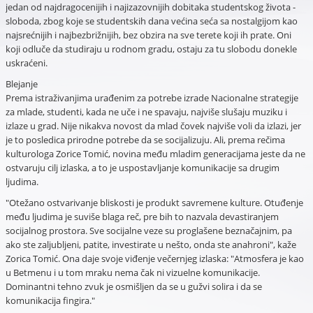
jedan od najdragocenijih i najizazovnijih dobitaka studentskog života -
sloboda, zbog koje se studentskih dana većina seća sa nostalgijom kao
najsrećnijih i najbezbrižnijih, bez obzira na sve terete koji ih prate. Oni
koji odluče da studiraju u rodnom gradu, ostaju za tu slobodu donekle
uskraćeni.
Blejanje
Prema istraživanjima urađenim za potrebe izrade Nacionalne strategije
za mlade, studenti, kada ne uče i ne spavaju, najviše slušaju muziku i
izlaze u grad. Nije nikakva novost da mlad čovek najviše voli da izlazi, jer
je to posledica prirodne potrebe da se socijalizuju. Ali, prema rečima
kulturologa Zorice Tomić, novina među mladim generacijama jeste da ne
ostvaruju cilj izlaska, a to je uspostavljanje komunikacije sa drugim
ljudima.
"Otežano ostvarivanje bliskosti je produkt savremene kulture. Otuđenje
među ljudima je suviše blaga reč, pre bih to nazvala devastiranjem
socijalnog prostora. Sve socijalne veze su proglašene beznačajnim, pa
ako ste zaljubljeni, patite, investirate u nešto, onda ste anahroni", kaže
Zorica Tomić. Ona daje svoje viđenje večernjeg izlaska: "Atmosfera je kao
u Betmenu i u tom mraku nema čak ni vizuelne komunikacije.
Dominantni tehno zvuk je osmišljen da se u gužvi solira i da se
komunikacija fingira."