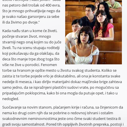
nas petoro deli trošak od 400 evra,
što je mnogo prihvatljivije nego da
je svako našao garsonjeru za sebe
ili da živimo po dvoje."
Kada nađu stan u kome će živeti,
počinje stvaran život, mnogo
stvarniji nego onaj kojim su do juče
živeli. Tu na scenu stupaju roditelji
koji pokušavaju da ga olakšaju, da
deca što manje trpe zbog toga što
više ne žive u porodici. Fenomen
torbe sa hranom je opšte mesto u životu svakog studenta. Koliko se
zaista iz te torbe pojede vrlo je diskutabilno, ali ona je konstanta svake
nedelje ili meseca, i kao dirljiv materijalni dokaz majčinske brige zahteva
samo jedno, da se ispražnjeni plastični sudovi vrate, po mogućstvu sa
pripadajućim poklopcima, kako bi ona mogla da putuje opet, i tako u
nedogled.
Suočavanje sa novim stanom, plaćanjem kirije i računa, sa činjenicom da
nema ko drugi osim njih da se pobrine o redovnoj ishrani i ostalim
svakodnevnim neminovnostima jeste ono čime svaki student testira ili
gradi svoju samostalnost. Pored tih opipljivih životnih prepreka, postoji i