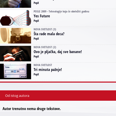
PopX
POSLE 2009 - Tehnologije koja će obeležiti godinu
Yes Future
PopX
NOVA SVETLOST (3)
Šta rade mala deca?
PopX
NOVA SVETLOST (2)
Ovo je pljačka, daj sve banane!
PopX
NOVA SVETLOST
Tri minuta pažnje!
PopX
Od istog autora
Autor trenutno nema druge tekstove.