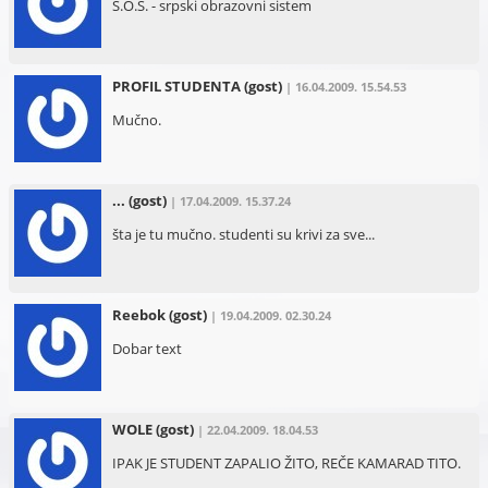
S.O.S. - srpski obrazovni sistem
PROFIL STUDENTA
(gost)
| 16.04.2009. 15.54.53
Mučno.
...
(gost)
| 17.04.2009. 15.37.24
šta je tu mučno. studenti su krivi za sve...
Reebok
(gost)
| 19.04.2009. 02.30.24
Dobar text
WOLE
(gost)
| 22.04.2009. 18.04.53
IPAK JE STUDENT ZAPALIO ŽITO, REČE KAMARAD TITO.