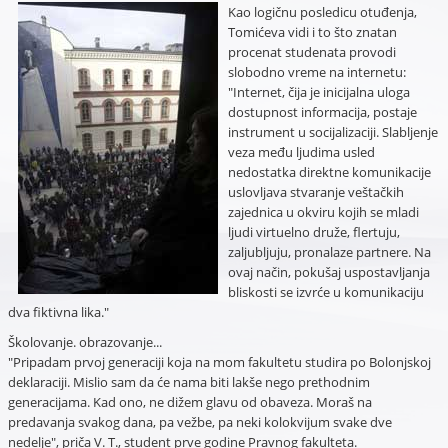
Kao logičnu posledicu otuđenja,
Tomićeva vidi i to što znatan
procenat studenata provodi
slobodno vreme na internetu:
"Internet, čija je inicijalna uloga
dostupnost informacija, postaje
instrument u socijalizaciji. Slabljenje
veza među ljudima usled
nedostatka direktne komunikacije
uslovljava stvaranje veštačkih
zajednica u okviru kojih se mladi
ljudi virtuelno druže, flertuju,
zaljubljuju, pronalaze partnere. Na
ovaj način, pokušaj uspostavljanja
bliskosti se izvrće u komunikaciju
dva fiktivna lika."
Školovanje. obrazovanje...
"Pripadam prvoj generaciji koja na mom fakultetu studira po Bolonjskoj
deklaraciji. Mislio sam da će nama biti lakše nego prethodnim
generacijama. Kad ono, ne dižem glavu od obaveza. Moraš na
predavanja svakog dana, pa vežbe, pa neki kolokvijum svake dve
nedelje", priča V. T., student prve godine Pravnog fakulteta.