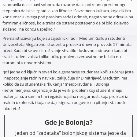
zaboravila da se bavi sobom, da razume da je potrebno preći mnogo
stepenica da bi se izgradila kao ličnost: "Savremena kultura, koja diktira
konzumaciju svega pod parolom sada i odmah, negativno se odrazila na
formiranje ličnosti, koje treba da ostane postepeno da bi bilo slojevito,
složeno i na koncu uspešno."
Prema istraživanju koje su zajednički radili Medium Gallup i studenti
Univerziteta Megatrend, student u proseku dnevno provede 57 minuta
učeći. Kada bi se ovo istraživanje shvatilo doslovno, odnosno kada bi
svaki student zaista toliko učio, problema verovatno ne bi bilo ni u
starom ni u novom sistemu.
"Još jedna od ključnih stvari koja generacije studenata koči u učenju jeste
i nepostojanje radnih navika", zaključuje dr Dimitrijević. Međutim, ma
koliko da su studentska "kukanja" (ne)opravdana, i Bolonja
(ne)primenjena, činjenica je da je veliki problem koji studenti imaju
materijalna, a samim tim i egzistencijalna nesigurnost, koja proizlazi iz
realnih okolnosti, i koja ne daje siguran odgovor na pitanje: šta posle
fakulteta?
Gde je Bolonja?
Jedan od "zadataka" bolonjskog sistema jeste da