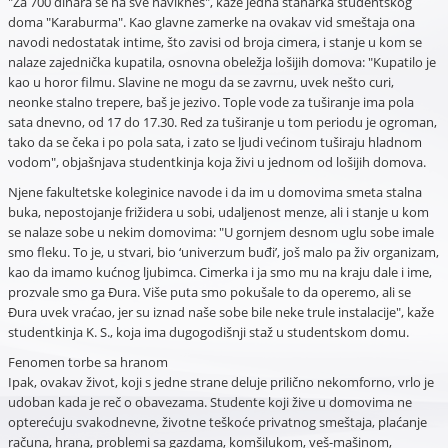
"Za 700 dinara se na sve navikneš", kaže jedna stanarka studentskog
doma "Karaburma". Kao glavne zamerke na ovakav vid smeštaja ona
navodi nedostatak intime, što zavisi od broja cimera, i stanje u kom se
nalaze zajednička kupatila, osnovna obeležja lošijih domova: "Kupatilo je
kao u horor filmu. Slavine ne mogu da se zavrnu, uvek nešto curi,
neonke stalno trepere, baš je jezivo. Tople vode za tuširanje ima pola
sata dnevno, od 17 do 17.30. Red za tuširanje u tom periodu je ogroman,
tako da se čeka i po pola sata, i zato se ljudi većinom tuširaju hladnom
vodom", objašnjava studentkinja koja živi u jednom od lošijih domova.
Njene fakultetske koleginice navode i da im u domovima smeta stalna
buka, nepostojanje frižidera u sobi, udaljenost menze, ali i stanje u kom
se nalaze sobe u nekim domovima: "U gornjem desnom uglu sobe imale
smo fleku. To je, u stvari, bio ‘univerzum buđi’, još malo pa živ organizam,
kao da imamo kućnog ljubimca. Cimerka i ja smo mu na kraju dale i ime,
prozvale smo ga Đura. Više puta smo pokušale to da operemo, ali se
Đura uvek vraćao, jer su iznad naše sobe bile neke trule instalacije", kaže
studentkinja K. S., koja ima dugogodišnji staž u studentskom domu.
Fenomen torbe sa hranom
Ipak, ovakav život, koji s jedne strane deluje prilično nekomforno, vrlo je
udoban kada je reč o obavezama. Studente koji žive u domovima ne
opterećuju svakodnevne, životne teškoće privatnog smeštaja, plaćanje
računa, hrana, problemi sa gazdama, komšilukom, veš-mašinom,