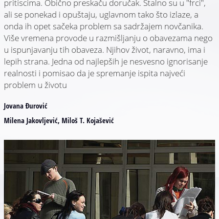
pritiscima. Obično preskaču doručak. Stalno su u "frci",
ali se ponekad i opuštaju, uglavnom tako što izlaze, a
onda ih opet sačeka problem sa sadržajem novčanika.
Više vremena provode u razmišljanju o obavezama nego
u ispunjavanju tih obaveza. Njihov život, naravno, ima i
lepih strana. Jedna od najlepših je nesvesno ignorisanje
realnosti i pomisao da je spremanje ispita najveći
problem u životu
Jovana Đurović
Milena Jakovljević, Miloš T. Kojašević