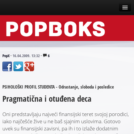
Vesti
Događaji
Recenzije
PopX
·
16.04.2009. 13:32
·
6
Tekstovi
Top liste
PSIHOLOŠKI PROFIL STUDENTA - Odrastanje, sloboda i posledice
Scena
Pragmatična i otuđena deca
Arhive
Oni predstavljaju najveći finansijski teret svojoj porodici,
iako najčešće žive u ne baš sjajnim uslovima. Gotovo
uvek su finansijski zavisni, pa ih i to izlaže dodatnim