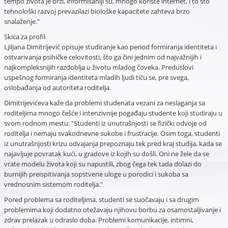
tempo života je brži, informisaniji su, mnogo koriste internet, i to što
tehnološki razvoj prevazilazi biološke kapacitete zahteva brzo
snalaženje."
Skica za profil
Ljiljana Dimitrijević opisuje studiranje kao period formiranja identiteta i
ostvarivanja psihičke celovitosti, što ga čini jednim od najvažnijih i
najkompleksnijih razdoblja u životu mladog čoveka. Preduslovi
uspešnog formiranja identiteta mladih ljudi tiču se, pre svega,
oslobađanja od autoriteta roditelja.
Dimitrijevićeva kaže da problemi studenata vezani za neslaganja sa
roditeljima mnogo češće i intenzivnije pogađaju studente koji studiraju u
svom rodnom mestu: "Studenti iz unutrašnjosti se fizički odvoje od
roditelja i nemaju svakodnevne sukobe i frustracije. Osim toga, studenti
iz unutrašnjosti krizu odvajanja prepoznaju tek pred kraj studija, kada se
najavljuje povratak kući, u gradove iz kojih su došli. Oni ne žele da se
vrate modelu života koji su napustili, zbog čega tek tada dolazi do
burnijih preispitivanja sopstvene uloge u porodici i sukoba sa
vrednosnim sistemom roditelja."
Pored problema sa roditeljima, studenti se suočavaju i sa drugim
problemima koji dodatno otežavaju njihovu borbu za osamostaljivanje i
zdrav prelazak u odraslo doba. Problemi komunikacije, intimni,