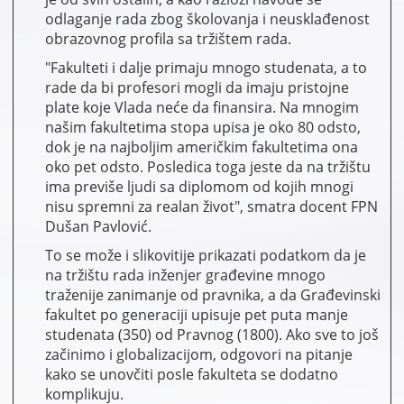
odlaganje rada zbog školovanja i neusklađenost
obrazovnog profila sa tržištem rada.
"Fakulteti i dalje primaju mnogo studenata, a to
rade da bi profesori mogli da imaju pristojne
plate koje Vlada neće da finansira. Na mnogim
našim fakultetima stopa upisa je oko 80 odsto,
dok je na najboljim američkim fakultetima ona
oko pet odsto. Posledica toga jeste da na tržištu
ima previše ljudi sa diplomom od kojih mnogi
nisu spremni za realan život", smatra docent FPN
Dušan Pavlović.
To se može i slikovitije prikazati podatkom da je
na tržištu rada inženjer građevine mnogo
traženije zanimanje od pravnika, a da Građevinski
fakultet po generaciji upisuje pet puta manje
studenata (350) od Pravnog (1800). Ako sve to još
začinimo i globalizacijom, odgovori na pitanje
kako se unovčiti posle fakulteta se dodatno
komplikuju.