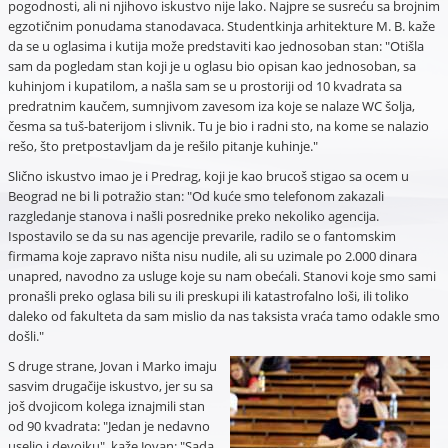
pogodnosti, ali ni njihovo iskustvo nije lako. Najpre se susreću sa brojnim
egzotičnim ponudama stanodavaca. Studentkinja arhitekture M. B. kaže
da se u oglasima i kutija može predstaviti kao jednosoban stan: "Otišla
sam da pogledam stan koji je u oglasu bio opisan kao jednosoban, sa
kuhinjom i kupatilom, a našla sam se u prostoriji od 10 kvadrata sa
predratnim kaučem, sumnjivom zavesom iza koje se nalaze WC šolja,
česma sa tuš-baterijom i slivnik. Tu je bio i radni sto, na kome se nalazio
rešo, što pretpostavljam da je rešilo pitanje kuhinje."
Slično iskustvo imao je i Predrag, koji je kao brucoš stigao sa ocem u
Beograd ne bi li potražio stan: "Od kuće smo telefonom zakazali
razgledanje stanova i našli posrednike preko nekoliko agencija.
Ispostavilo se da su nas agencije prevarile, radilo se o fantomskim
firmama koje zapravo ništa nisu nudile, ali su uzimale po 2.000 dinara
unapred, navodno za usluge koje su nam obećali. Stanovi koje smo sami
pronašli preko oglasa bili su ili preskupi ili katastrofalno loši, ili toliko
daleko od fakulteta da sam mislio da nas taksista vraća tamo odakle smo
došli."
S druge strane, Jovan i Marko imaju
sasvim drugačije iskustvo, jer su sa
još dvojicom kolega iznajmili stan
od 90 kvadrata: "Jedan je nedavno
uselio i devojku", kaže Jovan: "Sada