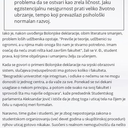
problema da se ostvari kao zrela ličnost. Jaku
egzistencijalnu nesigurnost prati veliko životno
ubrzanje, tempo koji prevazilazi psihološki
normalan razvoj.
Iako je, nakon uvođenja Bolonjske deklaracije, obim literature smanjen,
problem loših udžbenika opstaje. "Previše je teorije, udžbenici su
ogromni, a u njima malo onoga što nam je stvarno potrebno. Imam
osećaj da neću znati ništa kad završim fakultet", žali se V. Đ., student
prava, koji time objašnjava i umanjenu želju za učenjem.
Kada se govori o primeni Bolonjske deklaracije na srpski obrazovni
sistem, slučajeva (ne)uspešnosti ima gotovo koliko i fakulteta.
"Beogradski univerzitet nije integrisan, i odluke o nečemu se ne mogu
donositi iz jednog centra, a da važe za sve. Ponekad se svi dekani
usaglase o nekom principu, a potom ode svako na svoj fakultet i
sprovodi šta mu najviše odgovara", kaže predsednik Studentskog
parlamenta Aleksandar Jović i ističe da je zbog toga i uticaj tela na čijem je
čelu u najvećoj meri formalan.
Naravno, time gube i studenti, jer je zbog nepostojanja zakona o
studentskom organizovanju (već devet godina u skupštinskoj proceduri)
njihov uticaj gotovo nikakav. Suočeni s realnom nemogućnošću da nešto