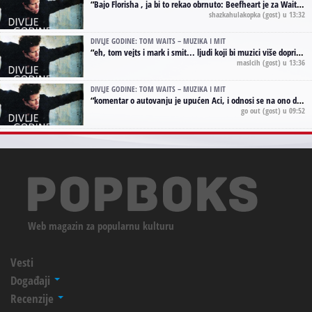
“
Bajo Florisha , ja bi to rekao obrnuto: Beefheart je za Waitsa, isto sto i Hendrix za Lenny Kravitza
shazkahulakopka
(gost) u 13:32
DIVLJE GODINE: TOM WAITS – MUZIKA I MIT
“
eh, tom vejts i mark i smit... ljudi koji bi muzici više doprineli da su radili kao vozači tramvaja u gsp-u.
maslcih
(gost) u 13:36
DIVLJE GODINE: TOM WAITS – MUZIKA I MIT
“
komentar o autovanju je upućen Aci, i odnosi se na ono drugo autovanje...'senzualnost Waitsa' ;)
go out
(gost) u 09:52
Web magazin za popularnu kulturu
Vesti
Događaji
Recenzije