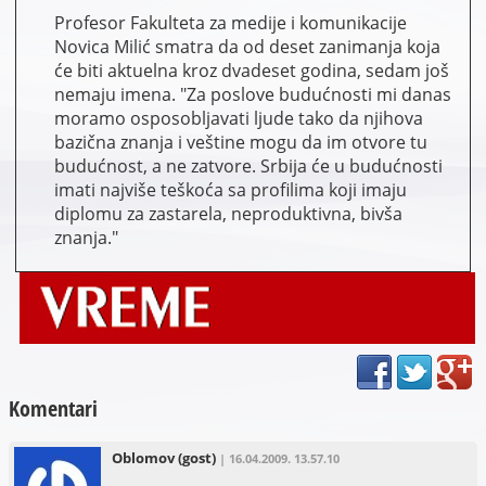
Profesor Fakulteta za medije i komunikacije
Novica Milić smatra da od deset zanimanja koja
će biti aktuelna kroz dvadeset godina, sedam još
nemaju imena. "Za poslove budućnosti mi danas
moramo osposobljavati ljude tako da njihova
bazična znanja i veštine mogu da im otvore tu
budućnost, a ne zatvore. Srbija će u budućnosti
imati najviše teškoća sa profilima koji imaju
diplomu za zastarela, neproduktivna, bivša
znanja."
Komentari
Oblomov
(gost)
| 16.04.2009. 13.57.10