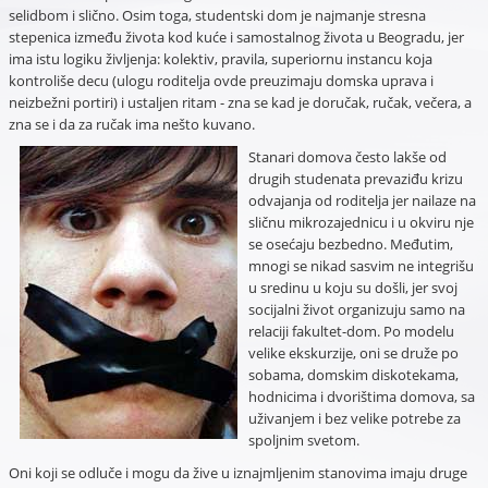
selidbom i slično. Osim toga, studentski dom je najmanje stresna
stepenica između života kod kuće i samostalnog života u Beogradu, jer
ima istu logiku življenja: kolektiv, pravila, superiornu instancu koja
kontroliše decu (ulogu roditelja ovde preuzimaju domska uprava i
neizbežni portiri) i ustaljen ritam - zna se kad je doručak, ručak, večera, a
zna se i da za ručak ima nešto kuvano.
Stanari domova često lakše od
drugih studenata prevaziđu krizu
odvajanja od roditelja jer nailaze na
sličnu mikrozajednicu i u okviru nje
se osećaju bezbedno. Međutim,
mnogi se nikad sasvim ne integrišu
u sredinu u koju su došli, jer svoj
socijalni život organizuju samo na
relaciji fakultet-dom. Po modelu
velike ekskurzije, oni se druže po
sobama, domskim diskotekama,
hodnicima i dvorištima domova, sa
uživanjem i bez velike potrebe za
spoljnim svetom.
Oni koji se odluče i mogu da žive u iznajmljenim stanovima imaju druge