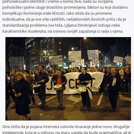
psihoseksualni identitet i vreme u kome žive, kada su socijalne,
psihološke i polne uloge drastično promenjene, faktori su koji dodatno
komplikuju formiranje zrele ličnosti. Iako ističe da su promene
individualne, da je sve više različitih, nešablonskih životnih priča i da je
standardizacija problema sve teža, Ljiljana Dimitrijević izdvaja neke
karakteristike studenata, na osnovu svojih zapažanja iz rada s njima.
Ona ističe da je pojava interneta uslovila stvaranje jedne nove, drugačije
inteligencije, koja je u odnosu na staru uspela da bude pragmatična, ali je