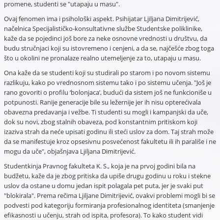
promene, studenti se "utapaju u masu".
Ovaj fenomen ima i psihološki aspekt. Psihijatar Ljiljana Dimitrijević,
načelnica Specijalističko-konsultativne službe Studentske poliklinike,
kaže da se pojedinci još bore za neke osnovne vrednosti u društvu, da
budu stručnjaci koji su istovremeno i cenjeni, a da se, najčešće zbog toga
što u okolini ne pronalaze realno utemeljenje za to, utapaju u masu.
Ona kaže da se studenti koji su studirali po starom i po novom sistemu
razlikuju, kako po vrednosnom sistemu tako i po sistemu učenja. "Još je
rano govoriti o profilu ‘bolonjaca’, budući da sistem još ne funkcioniše u
potpunosti. Ranije generacije bile su ležernije jer ih nisu opterećivala
obavezna predavanja i vežbe. Ti studenti su mogli i kampanjski da uče,
dok su novi, zbog stalnih obaveza, pod konstantnim pritiskom koji
izaziva strah da neće upisati godinu ili steći uslov za dom. Taj strah može
da se manifestuje kroz opsesivnu posvećenost fakultetu ili ih parališe i ne
mogu da uče", objašnjava Ljiljana Dimitrijević.
Studentkinja Pravnog fakulteta K. S., koja je na prvoj godini bila na
budžetu, kaže da je zbog pritiska da upiše drugu godinu u roku i stekne
uslov da ostane u domu jedan ispit polagala pet puta, jer je svaki put
"blokirala". Prema rečima Ljiljane Dimitrijević, ovakvi problemi mogli bi se
podvesti pod kategoriju formiranja profesionalnog identiteta (smanjenje
efikasnosti u učenju, strah od ispita, profesora). To kako student vidi