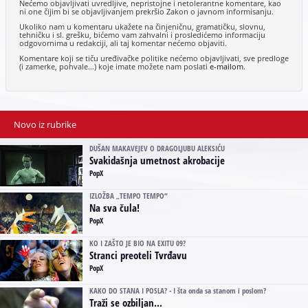
Nećemo objavljivati uvredljive, nepristojne i netolerantne komentare, kao
ni one čijim bi se objavljivanjem prekršio Zakon o javnom informisanju.
Ukoliko nam u komentaru ukažete na činjeničnu, gramatičku, slovnu,
tehničku i sl. grešku, bićemo vam zahvalni i prosledićemo informaciju
odgovornima u redakciji, ali taj komentar nećemo objaviti.
Komentare koji se tiču uređivačke politike nećemo objavljivati, sve predloge
(i zamerke, pohvale...) koje imate možete nam poslati
e-mailom
.
Novo iz rubrike
DUŠAN MAKAVEJEV O DRAGOLJUBU ALEKSIĆU
Svakidašnja umetnost akrobacije
PopX
IZLOŽBA „TEMPO TEMPO“
Na sva čula!
PopX
KO I ZAŠTO JE BIO NA EXITU 09?
Stranci preoteli Tvrđavu
PopX
KAKO DO STANA I POSLA? - I šta onda sa stanom i poslom?
Traži se ozbiljan...