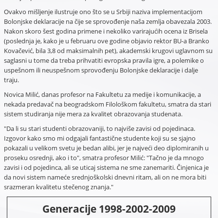
Ovakvo mišljenje ilustruje ono što se u Srbiji naziva implementacijom
Bolonjske deklaracije na čije se sprovođenje naša zemlja obavezala 2003.
Nakon skoro šest godina primene i nekoliko varirajućih ocena iz Brisela
(poslednja je, kako je u februaru ove godine objavio rektor BU-a Branko
Kovačević, bila 3,8 od maksimalnih pet), akademski krugovi uglavnom su
saglasni u tome da treba prihvatiti evropska pravila igre, a polemike o
uspešnom ili neuspešnom sprovođenju Bolonjske deklaracije i dalje
traju.
Novica Milić, danas profesor na Fakultetu za medije i komunikacije, a
nekada predavač na beogradskom Filološkom fakultetu, smatra da stari
sistem studiranja nije mera za kvalitet obrazovanja studenata.
"Da li su stari studenti obrazovaniji, to najviše zavisi od pojedinaca.
Izgovor kako smo mi odgajali fantastične studente koji su se sjajno
pokazali u velikom svetu je bedan alibi, jer je najveći deo diplomiranih u
proseku osrednji, ako i to", smatra profesor Milić: "Tačno je da mnogo
zavisi i od pojedinca, ali se uticaj sistema ne sme zanemariti. Činjenica je
da novi sistem nameće srednjoškolski dnevni ritam, ali on ne mora biti
srazmeran kvalitetu stečenog znanja."
Generacije 1998-2002-2009