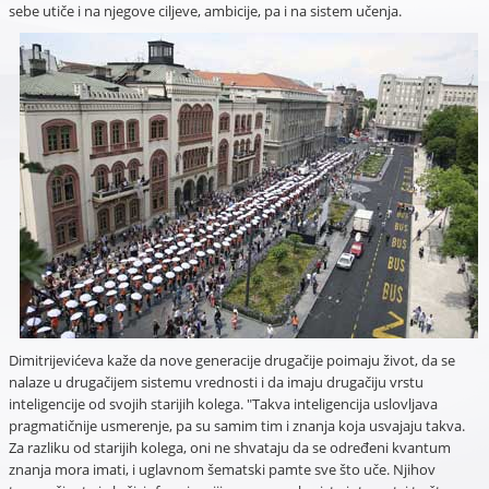
sebe utiče i na njegove ciljeve, ambicije, pa i na sistem učenja.
Dimitrijevićeva kaže da nove generacije drugačije poimaju život, da se
nalaze u drugačijem sistemu vrednosti i da imaju drugačiju vrstu
inteligencije od svojih starijih kolega. "Takva inteligencija uslovljava
pragmatičnije usmerenje, pa su samim tim i znanja koja usvajaju takva.
Za razliku od starijih kolega, oni ne shvataju da se određeni kvantum
znanja mora imati, i uglavnom šematski pamte sve što uče. Njihov