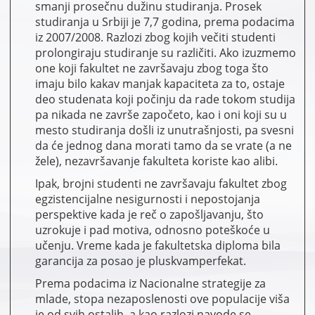
smanji prosečnu dužinu studiranja. Prosek
studiranja u Srbiji je 7,7 godina, prema podacima
iz 2007/2008. Razlozi zbog kojih večiti studenti
prolongiraju studiranje su različiti. Ako izuzmemo
one koji fakultet ne završavaju zbog toga što
imaju bilo kakav manjak kapaciteta za to, ostaje
deo studenata koji počinju da rade tokom studija
pa nikada ne završe započeto, kao i oni koji su u
mesto studiranja došli iz unutrašnjosti, pa svesni
da će jednog dana morati tamo da se vrate (a ne
žele), nezavršavanje fakulteta koriste kao alibi.
Ipak, brojni studenti ne završavaju fakultet zbog
egzistencijalne nesigurnosti i nepostojanja
perspektive kada je reč o zapošljavanju, što
uzrokuje i pad motiva, odnosno poteškoće u
učenju. Vreme kada je fakultetska diploma bila
garancija za posao je pluskvamperfekat.
Prema podacima iz Nacionalne strategije za
mlade, stopa nezaposlenosti ove populacije viša
je od svih ostalih, a kao razlozi navode se