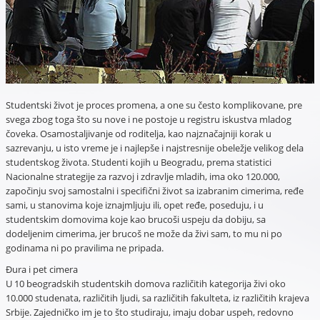
Studentski život je proces promena, a one su često komplikovane, pre
svega zbog toga što su nove i ne postoje u registru iskustva mladog
čoveka. Osamostaljivanje od roditelja, kao najznačajniji korak u
sazrevanju, u isto vreme je i najlepše i najstresnije obeležje velikog dela
studentskog života. Studenti kojih u Beogradu, prema statistici
Nacionalne strategije za razvoj i zdravlje mladih, ima oko 120.000,
započinju svoj samostalni i specifični život sa izabranim cimerima, ređe
sami, u stanovima koje iznajmljuju ili, opet ređe, poseduju, i u
studentskim domovima koje kao brucoši uspeju da dobiju, sa
dodeljenim cimerima, jer brucoš ne može da živi sam, to mu ni po
godinama ni po pravilima ne pripada.
Đura i pet cimera
U 10 beogradskih studentskih domova različitih kategorija živi oko
10.000 studenata, različitih ljudi, sa različitih fakulteta, iz različitih krajeva
Srbije. Zajedničko im je to što studiraju, imaju dobar uspeh, redovno