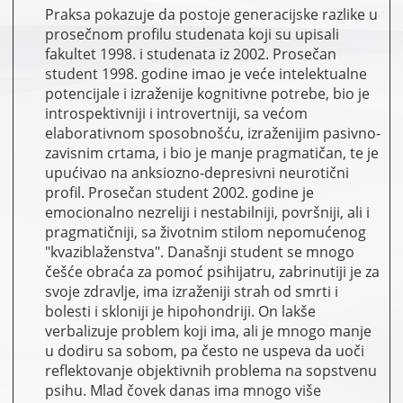
Praksa pokazuje da postoje generacijske razlike u
prosečnom profilu studenata koji su upisali
fakultet 1998. i studenata iz 2002. Prosečan
student 1998. godine imao je veće intelektualne
potencijale i izraženije kognitivne potrebe, bio je
introspektivniji i introvertniji, sa većom
elaborativnom sposobnošću, izraženijim pasivno-
zavisnim crtama, i bio je manje pragmatičan, te je
upućivao na anksiozno-depresivni neurotični
profil. Prosečan student 2002. godine je
emocionalno nezreliji i nestabilniji, površniji, ali i
pragmatičniji, sa životnim stilom nepomućenog
"kvaziblaženstva". Današnji student se mnogo
češće obraća za pomoć psihijatru, zabrinutiji je za
svoje zdravlje, ima izraženiji strah od smrti i
bolesti i skloniji je hipohondriji. On lakše
verbalizuje problem koji ima, ali je mnogo manje
u dodiru sa sobom, pa često ne uspeva da uoči
reflektovanje objektivnih problema na sopstvenu
psihu. Mlad čovek danas ima mnogo više