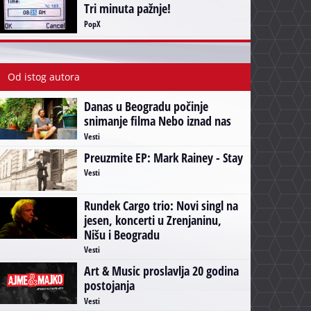
Tri minuta pažnje!
PopX
Od istog autora
Danas u Beogradu počinje
snimanje filma Nebo iznad nas
Vesti
Preuzmite EP: Mark Rainey - Stay
Vesti
Rundek Cargo trio: Novi singl na
jesen, koncerti u Zrenjaninu,
Nišu i Beogradu
Vesti
Art & Music proslavlja 20 godina
postojanja
Vesti