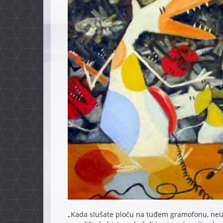
„Kada slušate ploču na tuđem gramofonu, neizo