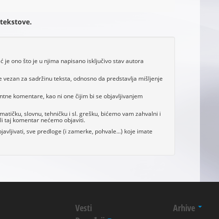
 tekstove.
je ono što je u njima napisano isključivo stav autora
e vezan za sadržinu teksta, odnosno da predstavlja mišljenje
antne komentare, kao ni one čijim bi se objavljivanjem
tičku, slovnu, tehničku i sl. grešku, bićemo vam zahvalni i
i taj komentar nećemo objaviti.
avljivati, sve predloge (i zamerke, pohvale...) koje imate
Vesti
Arhive