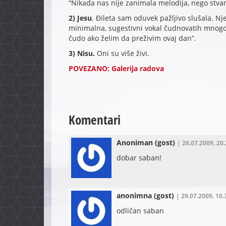
“Nikada nas nije zanimala melodija, nego stvara
2) Jesu
. Đileta sam oduvek pažljivo slušala. Nj
minimalna, sugestivni vokal čudnovatih mnogos
čudo ako želim da preživim ovaj dan”.
3) Nisu.
Oni su više živi.
POVEZANO: Galerija radova
Komentari
Anoniman
(gost)
| 28.07.2009. 20.
dobar saban!
anonimna
(gost)
| 29.07.2009. 10.
odličan saban