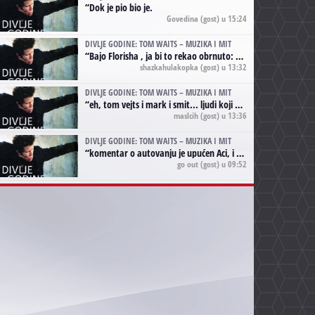
“
Dok je pio bio je.
Govedina
(gost) u 15:24
DIVLJE GODINE: TOM WAITS – MUZIKA I MIT
“
Bajo Florisha , ja bi to rekao obrnuto: Beefheart je za Waitsa, isto sto i Hendrix za Lenny Kravitza
shazkahulakopka
(gost) u 13:32
DIVLJE GODINE: TOM WAITS – MUZIKA I MIT
“
eh, tom vejts i mark i smit... ljudi koji bi muzici više doprineli da su radili kao vozači tramvaja u gsp-u.
maslcih
(gost) u 13:36
DIVLJE GODINE: TOM WAITS – MUZIKA I MIT
“
komentar o autovanju je upućen Aci, i odnosi se na ono drugo autovanje...'senzualnost Waitsa' ;)
go out
(gost) u 09:52