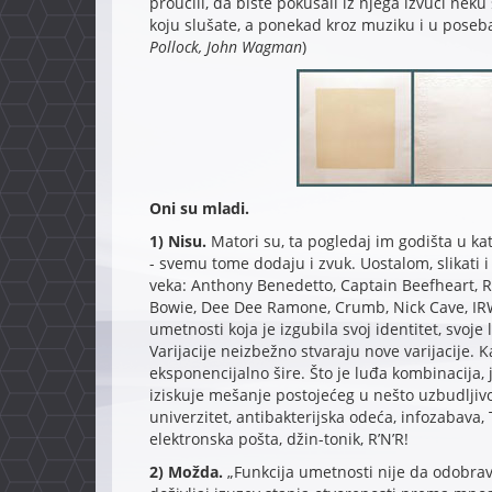
proučili, da biste pokušali iz njega izvući neku
koju slušate, a ponekad kroz muziku i u poseban, 
Pollock, John Wagman
)
Oni su mladi.
1) Nisu.
Matori su, ta pogledaj im godišta u kata
- svemu tome dodaju i zvuk. Uostalom, slikati i 
veka: Anthony Benedetto, Captain Beefheart, R
Bowie, Dee Dee Ramone, Crumb, Nick Cave, IRW
umetnosti koja je izgubila svoj identitet, svoje
Varijacije neizbežno stvaraju nove varijacije. 
eksponencijalno šire. Što je luđa kombinacija, 
iziskuje mešanje postojećeg u nešto uzbudljivo
univerzitet, antibakterijska odeća, infozabava, 
elektronska pošta, džin-tonik, R’N’R!
2) Možda.
„Funkcija umetnosti nije da odobrav