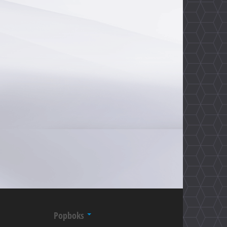
Popboks