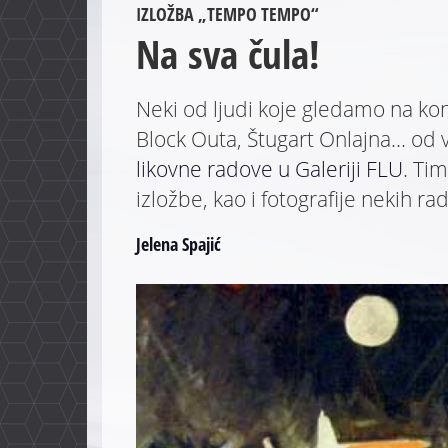
IZLOŽBA „TEMPO TEMPO“
Na sva čula!
Neki od ljudi koje gledamo na ko
Block Outa, Štugart Onlajna… od 
likovne radove u Galeriji FLU
. Ti
izložbe, kao i fotografije nekih ra
Jelena Spajić