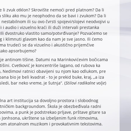
e li zvuk otklon? Skrovište nemoći pred platnom? Da li
a sliku ako mu je neophodno da se bavi i zvukom? Da li
u nestabilnom ili su ovo čvrsti spojevi/slojevi neodvojivi u
i i audio i vizuelno kraći ili duži intervali prestanka
 Ili dvostruko vlastito samo/potvrđivanje? Pozvaćemo se
 i klimnuti glavom kao da nam je sve jasno. Ili ćemo
ma trudeći se da vizuelno i akustično prijemčive
ekako apsorbujemo?
je antinom tišine. Datumi na Marinkovićevim bočicama
tišini. Cvetković je koncentriše lagano, od rubova ka
a, Nedimovi ratnici obavijeni su njom kao odlukom, pre
ana bio je beli kvadrat - to je prekid buke, kraj, „a iza
sledi, bar neko vreme, je šutnja“. (
Stilovi radikalne volje
)
lna art institucija sa dovoljno prostora i slobodnog
tničkim backgroundom. Škola je obezbeđivala radni
bovima, a punk je podstrekao prljave, prštave gitare sa
a Jonhsona, ukrštene sa izbeljenim funk ritmovima,
om atonalnom muzikom i provokativnim tekstovima.