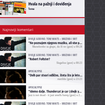
Hvala na pažnji i doviđenja
Tema
Najnoviji komentari
DIVLJE GODINE: TOM WAITS – MUZIKA I MIT
“
Ne poznajem njegovu muziku, ali vise puta nego sto sam to zazeleo gledao sam njegove umjetnicke slike na raznim stranama interneta. Te stoga zakljucujem da je Tom Waits Lady Gaga muzike namrstenih, ma
Manekenke su glupe, da ili ne
(gost) u 08:28
DIVLJE GODINE: TOM WAITS – MUZIKA I MIT
“
Robert FoRster?
Slagalica
(gost) u 08:23
APOCALYPSE
“
Ovih par stvari odlično, šteta što je leto pri kraju, a kaput koji te vervoatno podseća na pirotski ćilim je iz tradicije Navaho indijanaca ;)
matilda
(gost) u 23:23
APOCALYPSE
“
Idemo dalje. Thundercat je car (shejk yerbuti )!
Jazz is not dead - it just smells funny
(gost) u 20:11
DIVLJE GODINE: TOM WAITS – MUZIKA I MIT