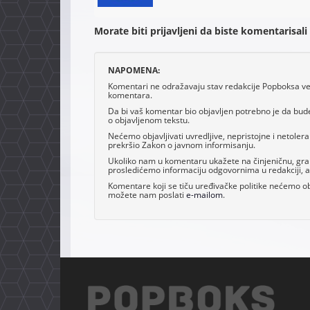
Morate biti prijavljeni da biste komentarisali
NAPOMENA:
Komentari ne odražavaju stav redakcije Popboksa već 
komentara.
Da bi vaš komentar bio objavljen potrebno je da bud
o objavljenom tekstu.
Nećemo objavljivati uvredljive, nepristojne i netoler
prekršio Zakon o javnom informisanju.
Ukoliko nam u komentaru ukažete na činjeničnu, grama
prosledićemo informaciju odgovornima u redakciji, al
Komentare koji se tiču uređivačke politike nećemo obj
možete nam poslati
e-mailom
.