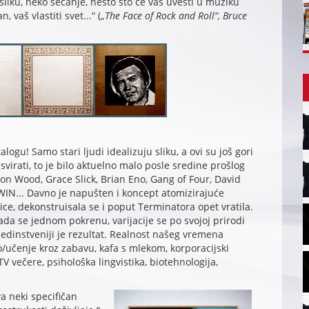
 sliku, neko sećanje, nešto što će vas uvesti u muziku
vaš vlastiti svet...“ („
The Face of Rock and Roll“, Bruce
logu! Samo stari ljudi idealizuju sliku, a ovi su još gori
svirati, to je bilo aktuelno malo posle sredine prošlog
on Wood, Grace Slick, Brian Eno, Gang of Four, David
IN... Davno je napušten i koncept atomizirajuće
 lice, dekonstruisala se i poput Terminatora opet vratila.
Kada se jednom pokrenu, varijacije se po svojoj prirodi
jedinstveniji je rezultat. Realnost našeg vremena
/učenje kroz zabavu, kafa s mlekom, korporacijski
TV večere, psihološka lingvistika, biotehnologija,
a neki specifičan