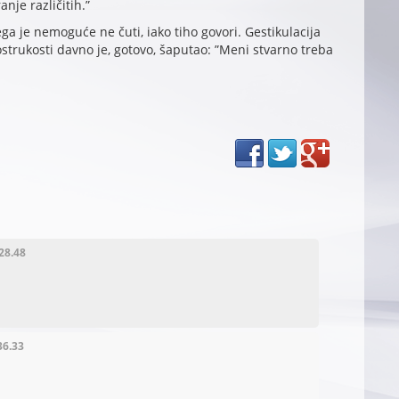
nje različitih.”
ega je nemoguće ne čuti, iako tiho govori. Gestikulacija
trukosti davno je, gotovo, šaputao: ”Meni stvarno treba
28.48
36.33