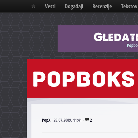
Vesti
Događaji
Recenzije
Tekstov
PopX
·
28.07.2009. 11:41
·
2