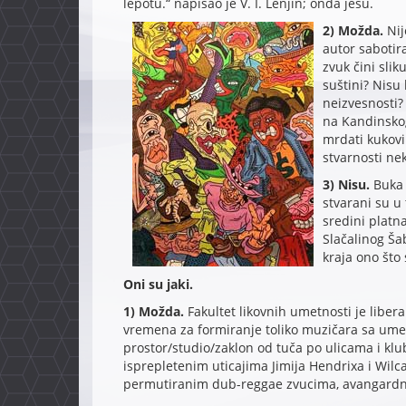
lepotu.“ napisao je V. I. Lenjin; onda jesu.
2) Možda.
Nij
autor sabotir
zvuk čini slik
suštini? Nisu l
neizvesnosti?
na Kandinskog
mrdati kukovi
stvarnosti n
3) Nisu.
Buka 
stvarani su u 
sredini platn
Slačalinog Šab
kraja ono što 
Oni su jaki.
1) Možda.
Fakultet likovnih umetnosti je libera
vremena za formiranje toliko muzičara sa ume
prostor/studio/zaklon od tuča po ulicama i klu
isprepletenim uticajima Jimija Hendrixa i Wilc
permutiranim dub-reggae zvucima, avangardn