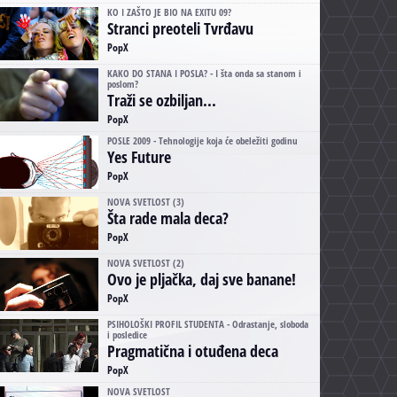
KO I ZAŠTO JE BIO NA EXITU 09?
Stranci preoteli Tvrđavu
PopX
KAKO DO STANA I POSLA? - I šta onda sa stanom i
poslom?
Traži se ozbiljan...
PopX
POSLE 2009 - Tehnologije koja će obeležiti godinu
Yes Future
PopX
NOVA SVETLOST (3)
Šta rade mala deca?
PopX
NOVA SVETLOST (2)
Ovo je pljačka, daj sve banane!
PopX
PSIHOLOŠKI PROFIL STUDENTA - Odrastanje, sloboda
i posledice
Pragmatična i otuđena deca
PopX
NOVA SVETLOST