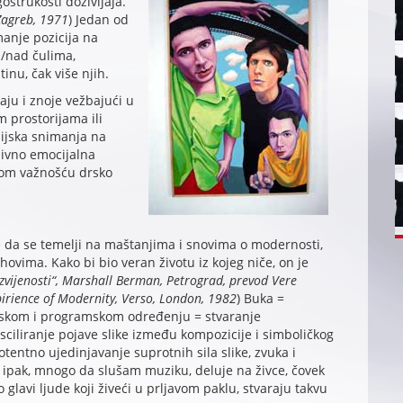
strukosti doživljaja.“
 Zagreb, 1971
) Jedan od
anje pozicija na
ja/nad čulima,
inu, čak više njih.
aju i znoje vežbajući u
m prostorijama ili
dijska snimanja na
zivno emocijalna
itom važnošću drsko
da se temelji na maštanjima i snovima o modernosti,
hovima. Kako bi bio veran životu iz kojeg niče, on je
ijenosti“, Marshall Berman, Petrograd, prevod Vere
Expirience of Modernity, Verso, London, 1982
) Buka =
ilskom i programskom određenju = stvaranje
sciliranje pojave slike između kompozicije i simboličkog
potentno ujedinjavanje suprotnih sila slike, zvuka i
 ipak, mnogo da slušam muziku, deluje na živce, čovek
o glavi ljude koji živeći u prljavom paklu, stvaraju takvu