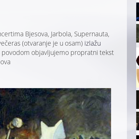
ncertima Bjesova, Jarbola, Supernauta,
večeras (otvaranje je u osam)
izlažu
m povodom objavljujemo propratni tekst
dova