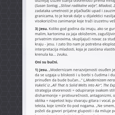
doživljaj izuzev stanja otvorenosti prema mnogo
(
Susan Sontag, „Stilovi radikalne volje“, Mladost,
zadataka umetnosti je pljačkaški upad i zauzim
granicama, to je korak dalje u dijalektici nasil
visokorizično zanimanje koje traži izuzetnu vešt
3) Jesu.
Koliko god godina da imaju, ako se gur
malim, kartonima za jaja obloženim, zagušljivi
privatnim stanovima, skupljajući novac za stu
kraju - jesu. I zato što nam je potrebna eksplo
interpretacija mladosti, koja je zasićena vlast
krenula ka... zvuku.
Oni su bučni.
1) Jesu.
„Modernizam nerazvijenosti osuđen je 
da se uzgaja u bliskosti i u borbi s čudima i du
prinuđen da bude bučan…“ („
Modernizam nerazv
Vukelić iz „All That Is Solid Melts Into Air“, The 
strategija otvorenosti = odupiranje svakom st
disharmonije = protivurečnosti, antagonizmi, o
oblika = napetost koju stvaraju gitara i vocal, 
teksta, koje izmiče tlo pod nogama. „Ne smem,
poželi da govori prijatne gluposti i da miluje p