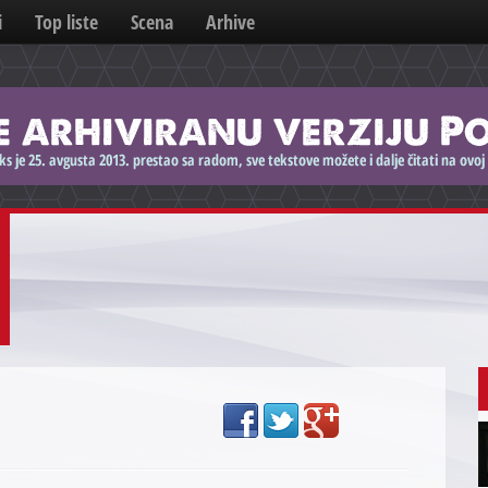
i
Top liste
Scena
Arhive