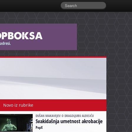
Novo iz rubrike
DUŠAN MAKAVEJEV O DRAGOLJUBU ALEKSIĆU
Svakidašnja umetnost akrobacije
PopX