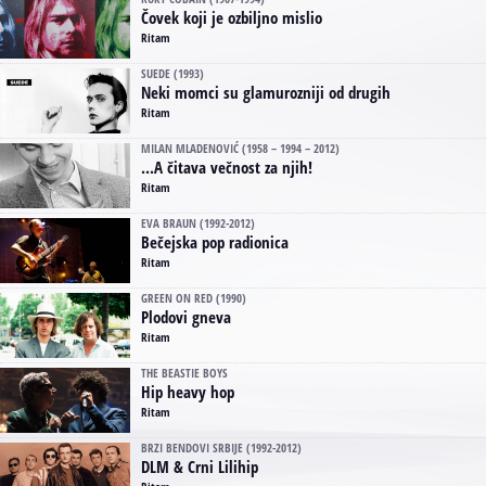
Čovek koji je ozbiljno mislio
Ritam
SUEDE (1993)
Neki momci su glamurozniji od drugih
Ritam
MILAN MLADENOVIĆ (1958 – 1994 – 2012)
...A čitava večnost za njih!
Ritam
EVA BRAUN (1992-2012)
Bečejska pop radionica
Ritam
GREEN ON RED (1990)
Plodovi gneva
Ritam
THE BEASTIE BOYS
Hip heavy hop
Ritam
BRZI BENDOVI SRBIJE (1992-2012)
DLM & Crni Lilihip