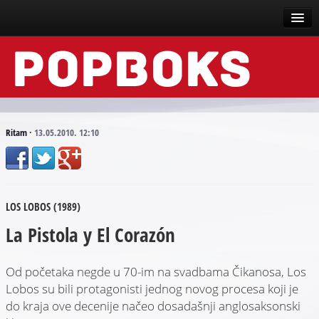
Vesti
Događaji
Recenzije
Ritam
·
13.05.2010. 12:10
Tekstovi
Top liste
LOS LOBOS (1989)
Scena
La Pistola y El Corazón
Arhive
Od početaka negde u 70-im na svadbama Čikanosa, Los
Lobos su bili protagonisti jednog novog procesa koji je
do kraja ove decenije načeo dosadašnji anglosaksonski