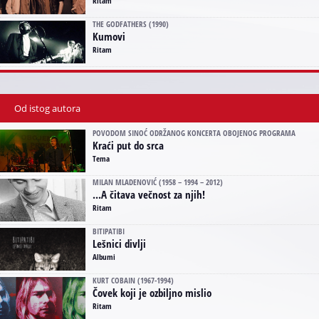
Ritam
THE GODFATHERS (1990)
Kumovi
Ritam
Od istog autora
POVODOM SINOĆ ODRŽANOG KONCERTA OBOJENOG PROGRAMA
Kraći put do srca
Tema
MILAN MLADENOVIĆ (1958 – 1994 – 2012)
...A čitava večnost za njih!
Ritam
BITIPATIBI
Lešnici divlji
Albumi
KURT COBAIN (1967-1994)
Čovek koji je ozbiljno mislio
Ritam