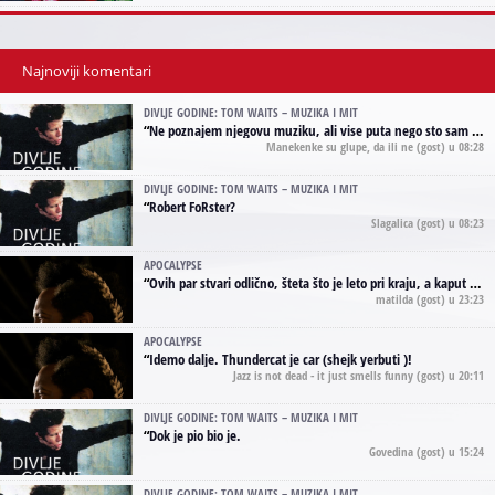
Najnoviji komentari
DIVLJE GODINE: TOM WAITS – MUZIKA I MIT
“
Ne poznajem njegovu muziku, ali vise puta nego sto sam to zazeleo gledao sam njegove umjetnicke slike na raznim stranama interneta. Te stoga zakljucujem da je Tom Waits Lady Gaga muzike namrstenih, ma
Manekenke su glupe, da ili ne
(gost) u 08:28
DIVLJE GODINE: TOM WAITS – MUZIKA I MIT
“
Robert FoRster?
Slagalica
(gost) u 08:23
APOCALYPSE
“
Ovih par stvari odlično, šteta što je leto pri kraju, a kaput koji te vervoatno podseća na pirotski ćilim je iz tradicije Navaho indijanaca ;)
matilda
(gost) u 23:23
APOCALYPSE
“
Idemo dalje. Thundercat je car (shejk yerbuti )!
Jazz is not dead - it just smells funny
(gost) u 20:11
DIVLJE GODINE: TOM WAITS – MUZIKA I MIT
“
Dok je pio bio je.
Govedina
(gost) u 15:24
DIVLJE GODINE: TOM WAITS – MUZIKA I MIT