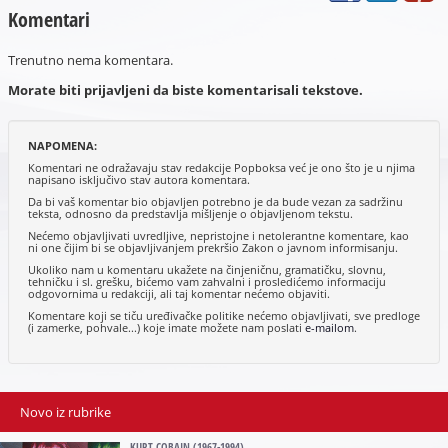
Komentari
Trenutno nema komentara.
Morate biti prijavljeni da biste komentarisali tekstove.
NAPOMENA:
Komentari ne odražavaju stav redakcije Popboksa već je ono što je u njima
napisano isključivo stav autora komentara.
Da bi vaš komentar bio objavljen potrebno je da bude vezan za sadržinu
teksta, odnosno da predstavlja mišljenje o objavljenom tekstu.
Nećemo objavljivati uvredljive, nepristojne i netolerantne komentare, kao
ni one čijim bi se objavljivanjem prekršio Zakon o javnom informisanju.
Ukoliko nam u komentaru ukažete na činjeničnu, gramatičku, slovnu,
tehničku i sl. grešku, bićemo vam zahvalni i prosledićemo informaciju
odgovornima u redakciji, ali taj komentar nećemo objaviti.
Komentare koji se tiču uređivačke politike nećemo objavljivati, sve predloge
(i zamerke, pohvale...) koje imate možete nam poslati
e-mailom
.
Novo iz rubrike
KURT COBAIN (1967-1994)