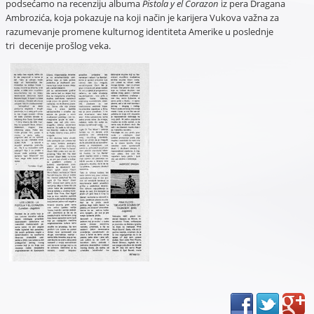
podsećamo na recenziju albuma
Pistola y el Corazon
iz pera Dragana
Ambrozića, koja pokazuje na koji način je karijera Vukova važna za
razumevanje promene kulturnog identiteta Amerike u poslednje
tri decenije prošlog veka.