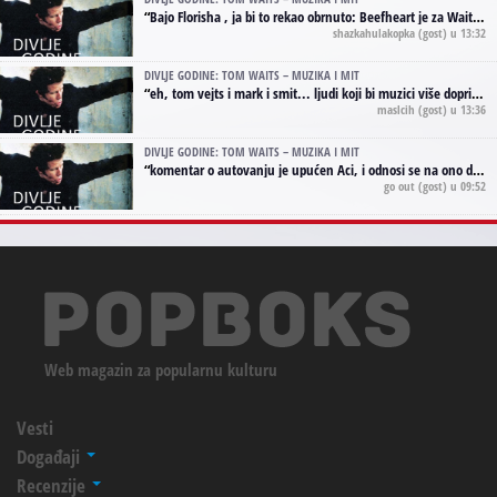
“
Bajo Florisha , ja bi to rekao obrnuto: Beefheart je za Waitsa, isto sto i Hendrix za Lenny Kravitza
shazkahulakopka
(gost) u 13:32
DIVLJE GODINE: TOM WAITS – MUZIKA I MIT
“
eh, tom vejts i mark i smit... ljudi koji bi muzici više doprineli da su radili kao vozači tramvaja u gsp-u.
maslcih
(gost) u 13:36
DIVLJE GODINE: TOM WAITS – MUZIKA I MIT
“
komentar o autovanju je upućen Aci, i odnosi se na ono drugo autovanje...'senzualnost Waitsa' ;)
go out
(gost) u 09:52
Web magazin za popularnu kulturu
Vesti
Događaji
Recenzije