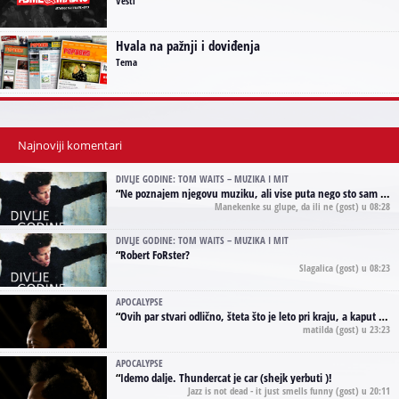
Vesti
Hvala na pažnji i doviđenja
Tema
Najnoviji komentari
DIVLJE GODINE: TOM WAITS – MUZIKA I MIT
“
Ne poznajem njegovu muziku, ali vise puta nego sto sam to zazeleo gledao sam njegove umjetnicke slike na raznim stranama interneta. Te stoga zakljucujem da je Tom Waits Lady Gaga muzike namrstenih, ma
Manekenke su glupe, da ili ne
(gost) u 08:28
DIVLJE GODINE: TOM WAITS – MUZIKA I MIT
“
Robert FoRster?
Slagalica
(gost) u 08:23
APOCALYPSE
“
Ovih par stvari odlično, šteta što je leto pri kraju, a kaput koji te vervoatno podseća na pirotski ćilim je iz tradicije Navaho indijanaca ;)
matilda
(gost) u 23:23
APOCALYPSE
“
Idemo dalje. Thundercat je car (shejk yerbuti )!
Jazz is not dead - it just smells funny
(gost) u 20:11