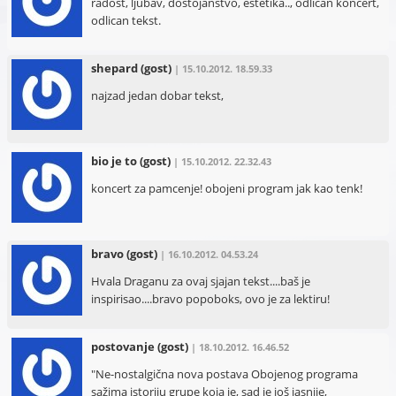
radost, ljubav, dostojanstvo, estetika.., odlican koncert,
odlican tekst.
shepard
(gost)
| 15.10.2012. 18.59.33
najzad jedan dobar tekst,
bio je to
(gost)
| 15.10.2012. 22.32.43
koncert za pamcenje! obojeni program jak kao tenk!
bravo
(gost)
| 16.10.2012. 04.53.24
Hvala Draganu za ovaj sjajan tekst....baš je
inspirisao....bravo popoboks, ovo je za lektiru!
postovanje
(gost)
| 18.10.2012. 16.46.52
"Ne-nostalgična nova postava Obojenog programa
sažima istoriju grupe koja je, sad je još jasnije,