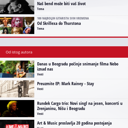
Naš bend može biti vaš život
Tema
100 NAJBOLJIH GITARISTA SVIH VREMENA
Od Skrillexa do Thurstona
Tema
Od istog autora
Danas u Beogradu počinje snimanje filma Nebo
iznad nas
Vesti
Preuzmite EP: Mark Rainey - Stay
Vesti
Rundek Cargo trio: Novi singl na jesen, koncerti u
Zrenjaninu, Nišu i Beogradu
Vesti
Art & Music proslavlja 20 godina postojanja