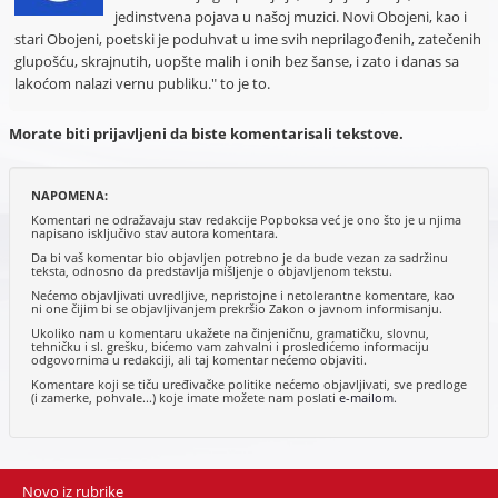
jedinstvena pojava u našoj muzici. Novi Obojeni, kao i
stari Obojeni, poetski je poduhvat u ime svih neprilagođenih, zatečenih
glupošću, skrajnutih, uopšte malih i onih bez šanse, i zato i danas sa
lakoćom nalazi vernu publiku." to je to.
Morate biti prijavljeni da biste komentarisali tekstove.
NAPOMENA:
Komentari ne odražavaju stav redakcije Popboksa već je ono što je u njima
napisano isključivo stav autora komentara.
Da bi vaš komentar bio objavljen potrebno je da bude vezan za sadržinu
teksta, odnosno da predstavlja mišljenje o objavljenom tekstu.
Nećemo objavljivati uvredljive, nepristojne i netolerantne komentare, kao
ni one čijim bi se objavljivanjem prekršio Zakon o javnom informisanju.
Ukoliko nam u komentaru ukažete na činjeničnu, gramatičku, slovnu,
tehničku i sl. grešku, bićemo vam zahvalni i prosledićemo informaciju
odgovornima u redakciji, ali taj komentar nećemo objaviti.
Komentare koji se tiču uređivačke politike nećemo objavljivati, sve predloge
(i zamerke, pohvale...) koje imate možete nam poslati
e-mailom
.
Novo iz rubrike