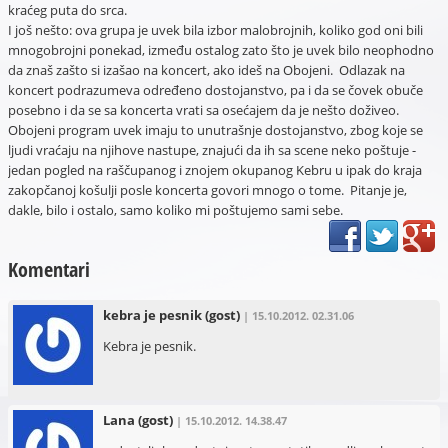
kraćeg puta do srca.
I još nešto: ova grupa je uvek bila izbor malobrojnih, koliko god oni bili
mnogobrojni ponekad, između ostalog zato što je uvek bilo neophodno
da znaš zašto si izašao na koncert, ako ideš na Obojeni. Odlazak na
koncert podrazumeva određeno dostojanstvo, pa i da se čovek obuče
posebno i da se sa koncerta vrati sa osećajem da je nešto doživeo.
Obojeni program uvek imaju to unutrašnje dostojanstvo, zbog koje se
ljudi vraćaju na njihove nastupe, znajući da ih sa scene neko poštuje -
jedan pogled na raščupanog i znojem okupanog Kebru u ipak do kraja
zakopčanoj košulji posle koncerta govori mnogo o tome. Pitanje je,
dakle, bilo i ostalo, samo koliko mi poštujemo sami sebe.
Komentari
kebra je pesnik
(gost)
| 15.10.2012. 02.31.06
Kebra je pesnik.
Lana
(gost)
| 15.10.2012. 14.38.47