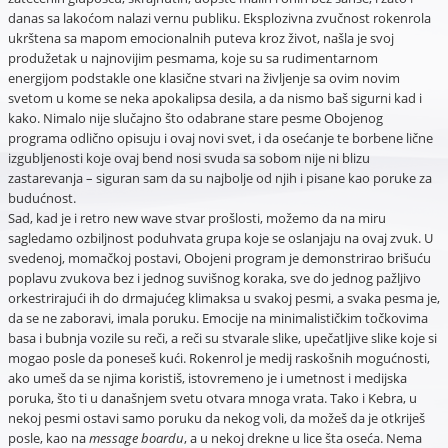
danas sa lakoćom nalazi vernu publiku. Eksplozivna zvučnost rokenrola
ukrštena sa mapom emocionalnih puteva kroz život, našla je svoj
produžetak u najnovijim pesmama, koje su sa rudimentarnom
energijom podstakle one klasične stvari na življenje sa ovim novim
svetom u kome se neka apokalipsa desila, a da nismo baš sigurni kad i
kako. Nimalo nije slučajno što odabrane stare pesme Obojenog
programa odlično opisuju i ovaj novi svet, i da osećanje te borbene lične
izgubljenosti koje ovaj bend nosi svuda sa sobom nije ni blizu
zastarevanja – siguran sam da su najbolje od njih i pisane kao poruke za
budućnost.
Sad, kad je i retro new wave stvar prošlosti, možemo da na miru
sagledamo ozbiljnost poduhvata grupa koje se oslanjaju na ovaj zvuk. U
svedenoj, momačkoj postavi, Obojeni program je demonstrirao brišuću
poplavu zvukova bez i jednog suvišnog koraka, sve do jednog pažljivo
orkestrirajući ih do drmajućeg klimaksa u svakoj pesmi, a svaka pesma je,
da se ne zaboravi, imala poruku. Emocije na minimalističkim točkovima
basa i bubnja vozile su reči, a reči su stvarale slike, upečatljive slike koje si
mogao posle da poneseš kući. Rokenrol je medij raskošnih mogućnosti,
ako umeš da se njima koristiš, istovremeno je i umetnost i medijska
poruka, što ti u današnjem svetu otvara mnoga vrata. Tako i Kebra, u
nekoj pesmi ostavi samo poruku da nekog voli, da možeš da je otkriješ
posle, kao na
message boardu
, a u nekoj drekne u lice šta oseća. Nema