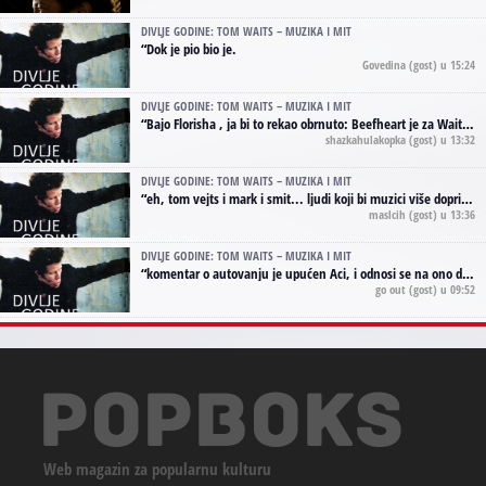
DIVLJE GODINE: TOM WAITS – MUZIKA I MIT
“
Dok je pio bio je.
Govedina
(gost) u 15:24
DIVLJE GODINE: TOM WAITS – MUZIKA I MIT
“
Bajo Florisha , ja bi to rekao obrnuto: Beefheart je za Waitsa, isto sto i Hendrix za Lenny Kravitza
shazkahulakopka
(gost) u 13:32
DIVLJE GODINE: TOM WAITS – MUZIKA I MIT
“
eh, tom vejts i mark i smit... ljudi koji bi muzici više doprineli da su radili kao vozači tramvaja u gsp-u.
maslcih
(gost) u 13:36
DIVLJE GODINE: TOM WAITS – MUZIKA I MIT
“
komentar o autovanju je upućen Aci, i odnosi se na ono drugo autovanje...'senzualnost Waitsa' ;)
go out
(gost) u 09:52
Web magazin za popularnu kulturu