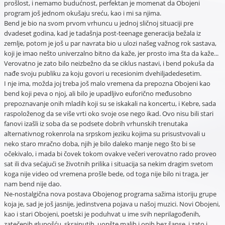
prošlost, i nemamo budućnost, perfektan je momenat da Obojeni
program još jednom okušaju sreću, kao i mi sa njima.
Bend je bio na svom prvom vrhuncu u jednoj sličnoj situaciji pre
dvadeset godina, kad je tadašnja post-teenage generacija bežala iz
zemlje, potom je još u par navrata bio u ulozi našeg važnog rok sastava,
koji je imao nešto univerzalno bitno da kaže, jer prosto ima šta da kaže...
Verovatno je zato bilo neizbežno da se ciklus nastavi, i bend pokuša da
nađe svoju publiku za koju govori u recesionim dvehiljadedesetim.
I nje ima, možda joj treba još malo vremena da prepozna Obojeni kao
bend koji peva o njoj, ali bilo je upadljivo euforično međusobno
prepoznavanje onih mladih koji su se iskakali na koncertu, i Kebre, sada
raspoloženog da se više vrti oko svoje ose nego ikad. Ovo nisu bili stari
fanovi izašli iz soba da se podsete dobrih vrhunskih trenutaka
alternativnog rokenrola na srpskom jeziku kojima su prisustvovali u
neko staro mračno doba, njih je bilo daleko manje nego što bi se
očekivalo, i mada bi čovek tokom ovakve večeri verovatno rado proveo
sat ili dva sećajući se životnih prilika i situacija sa nekim dragim svetom
koga nije video od vremena prošle bede, od toga nije bilo ni traga, jer
nam bend nije dao.
Ne-nostalgična nova postava Obojenog programa sažima istoriju grupe
koja je, sad je još jasnije, jedinstvena pojava u našoj muzici. Novi Obojeni,
kao i stari Obojeni, poetski je poduhvat u ime svih neprilagođenih,
zatečenih glupošću, skrajnutih, uopšte malih i onih bez šanse, i zato i