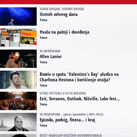
VLADA DIVLJAN, GODINU KASNIJE
Osmeh zelenog dana
Tema
Hvala na pažnji i doviđenja
Tema
IN MEMORIAM
Allen Lanier
Tema
Bowie u spotu 'Valentine's Day' aludira na
Charltona Hestona i korišćenje oružja?
Tema
LETNJI FESTIVALI U EX-YU REGIONU
Exit, Terraneo, Outlook, Nišville, Lake fest...
Tema
IN MEMORIAM – James Gandolfini (1961–2013)
Epizoda, podvig, finesa... i kraj
Tema
DESET NAJBOLJIH MUZIČKIH DOKUMENTARACA