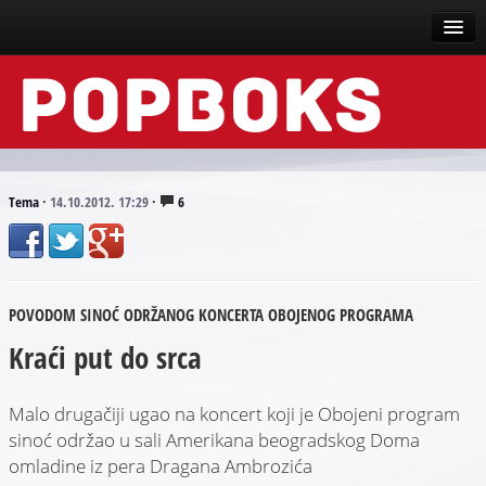
Vesti
Događaji
Recenzije
Tema
·
14.10.2012. 17:29
·
6
Tekstovi
Top liste
POVODOM SINOĆ ODRŽANOG KONCERTA OBOJENOG PROGRAMA
Scena
Kraći put do srca
Arhive
Malo drugačiji ugao na koncert koji je Obojeni program
sinoć održao u sali Amerikana beogradskog Doma
omladine iz pera Dragana Ambrozića