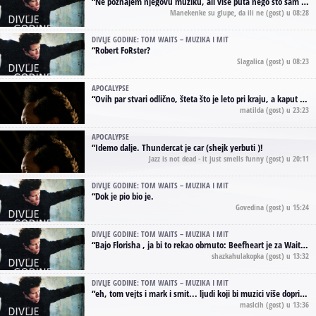
“
Ne poznajem njegovu muziku, ali vise puta nego sto sam to zazeleo gledao sam njegove umjetnicke slike na raznim stranama interneta. Te stoga zakljucujem da je Tom Waits Lady Gaga muzike namrstenih, ma
Manekenke su glupe, da ili ne
(gost) u 08:28
DIVLJE GODINE: TOM WAITS – MUZIKA I MIT
“
Robert FoRster?
Slagalica
(gost) u 08:23
APOCALYPSE
“
Ovih par stvari odlično, šteta što je leto pri kraju, a kaput koji te vervoatno podseća na pirotski ćilim je iz tradicije Navaho indijanaca ;)
matilda
(gost) u 23:23
APOCALYPSE
“
Idemo dalje. Thundercat je car (shejk yerbuti )!
Jazz is not dead - it just smells funny
(gost) u 20:11
DIVLJE GODINE: TOM WAITS – MUZIKA I MIT
“
Dok je pio bio je.
Govedina
(gost) u 15:24
DIVLJE GODINE: TOM WAITS – MUZIKA I MIT
“
Bajo Florisha , ja bi to rekao obrnuto: Beefheart je za Waitsa, isto sto i Hendrix za Lenny Kravitza
shazkahulakopka
(gost) u 13:32
DIVLJE GODINE: TOM WAITS – MUZIKA I MIT
“
eh, tom vejts i mark i smit... ljudi koji bi muzici više doprineli da su radili kao vozači tramvaja u gsp-u.
maslcih
(gost) u 13:36