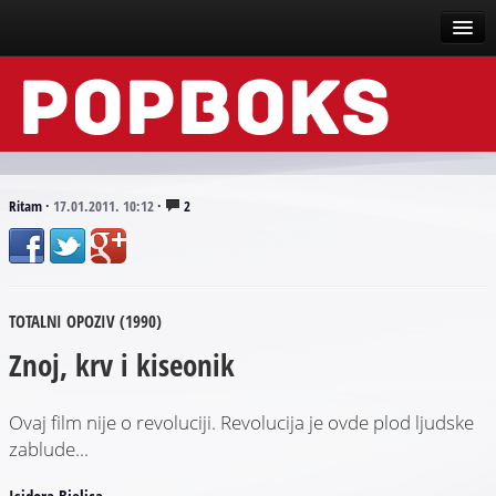
Vesti
Događaji
Recenzije
Ritam
·
17.01.2011. 10:12
·
2
Tekstovi
Top liste
TOTALNI OPOZIV (1990)
Scena
Znoj, krv i kiseonik
Arhive
Ovaj film nije o revoluciji. Revolucija je ovde plod ljudske
zablude...
Isidora Bjelica