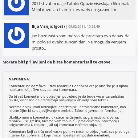
2011 shvatim da je Totalni Opoziv viseslojan film :hail:
Meni dovoljan i sam kik-es naziv da ga zavolim
Ilija Visnjic
(gost)
| 09.02.2011. 10.33.49
Jao boze zasto sam morao da procitam ovo danas..da
mi pokvari ovako suncan dan. Ne mogu da verujem
prosto..
Morate biti prijavljeni da biste komentarisali tekstove.
NAPOMENA:
Komentari ne odražavaju stav redakcije Popboksa već je ono što je u njima
napisano isključivo stav autora komentara.
Da bi vaš komentar bio objavljen potrebno je da bude vezan za sadržinu
teksta, odnosno da predstavlja mišljenje o objavljenom tekstu.
Nećemo objavljivati uvredljive, nepristojne i netolerantne komentare, kao
ni one čijim bi se objavljivanjem prekršio Zakon o javnom informisanju.
Ukoliko nam u komentaru ukažete na činjeničnu, gramatičku, slovnu,
tehničku i sl. grešku, bićemo vam zahvalni i prosledićemo informaciju
odgovornima u redakciji, ali taj komentar nećemo objaviti.
Komentare koji se tiču uređivačke politike nećemo objavljivati, sve predloge
(i zamerke, pohvale...) koje imate možete nam poslati
e-mailom
.