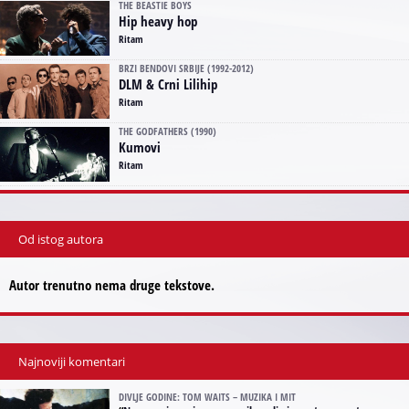
THE BEASTIE BOYS
Hip heavy hop
Ritam
BRZI BENDOVI SRBIJE (1992-2012)
DLM & Crni Lilihip
Ritam
THE GODFATHERS (1990)
Kumovi
Ritam
Od istog autora
Autor trenutno nema druge tekstove.
Najnoviji komentari
DIVLJE GODINE: TOM WAITS – MUZIKA I MIT