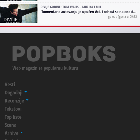
DIVLJE GODINE: TOM WAITS – MUZIKA I MIT
“
komentar o autovanju je upućen Aci, i odnosi se na ono drugo autovanje...'senzualnost Waitsa' ;)
go out
(gost) u 09:52
Web magazin za popularnu kulturu
Vesti
Događaji
Recenzije
Tekstovi
Top liste
Scena
Arhive