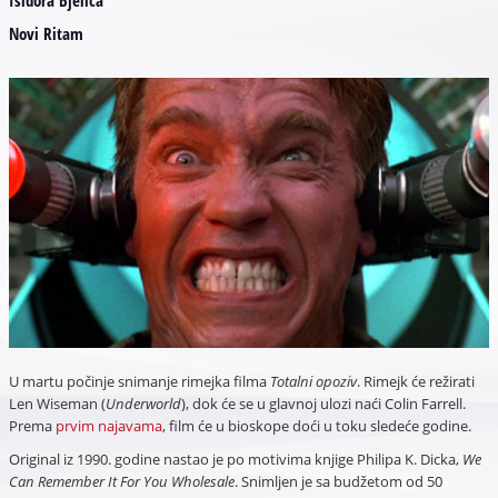
Novi Ritam
U martu počinje snimanje rimejka filma
Totalni opoziv
. Rimejk će režirati
Len Wiseman (
Underworld
), dok će se u glavnoj ulozi naći Colin Farrell.
Prema
prvim najavama
, film će u bioskope doći u toku sledeće godine.
Original iz 1990. godine nastao je po motivima knjige Philipa K. Dicka,
We
Can Remember It For You Wholesale
. Snimljen je sa budžetom od 50