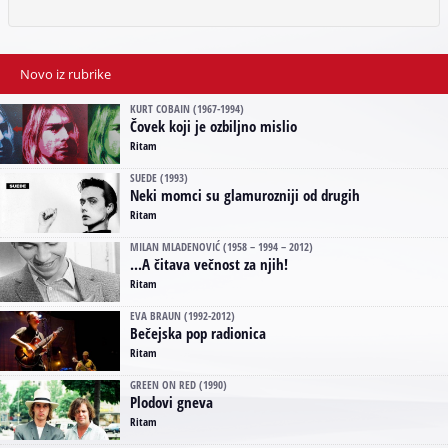
Novo iz rubrike
KURT COBAIN (1967-1994)
Čovek koji je ozbiljno mislio
Ritam
SUEDE (1993)
Neki momci su glamurozniji od drugih
Ritam
MILAN MLADENOVIĆ (1958 – 1994 – 2012)
...A čitava večnost za njih!
Ritam
EVA BRAUN (1992-2012)
Bečejska pop radionica
Ritam
GREEN ON RED (1990)
Plodovi gneva
Ritam