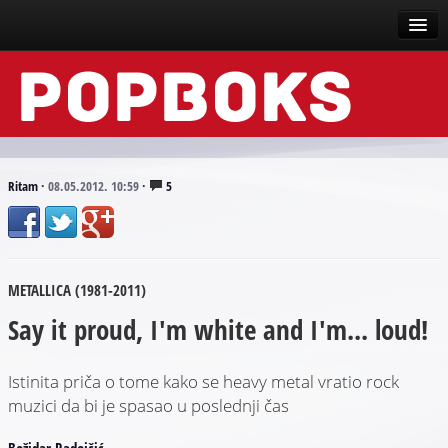
Vesti
Događaji
Recenzije
Ritam
·
08.05.2012. 10:59
·
5
Tekstovi
Top liste
METALLICA (1981-2011)
Scena
Say it proud, I'm white and I'm... loud!
Arhive
Istinita priča o tome kako se heavy metal vratio rock
muzici da bi je spasao u poslednji čas
Božidar Radojčić