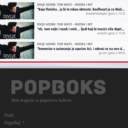
DIVLJE GODINE: TOM WAITS – MUZIKA I MIT
“
Bajo Florisha , ja bi to rekao obrnuto: Beefheart je za Waitsa, isto sto i Hendrix za Lenny Kravitza
shazkahulakopka
(gost) u 13:32
DIVLJE GODINE: TOM WAITS – MUZIKA I MIT
“
eh, tom vejts i mark i smit... ljudi koji bi muzici više doprineli da su radili kao vozači tramvaja u gsp-u.
maslcih
(gost) u 13:36
DIVLJE GODINE: TOM WAITS – MUZIKA I MIT
“
komentar o autovanju je upućen Aci, i odnosi se na ono drugo autovanje...'senzualnost Waitsa' ;)
go out
(gost) u 09:52
Web magazin za popularnu kulturu
Vesti
Događaji