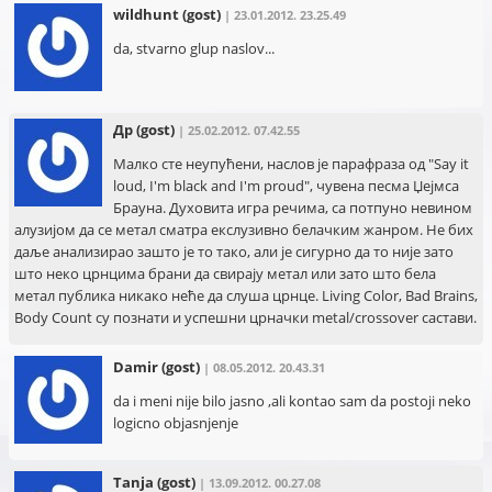
wildhunt
(gost)
| 23.01.2012. 23.25.49
da, stvarno glup naslov...
Др
(gost)
| 25.02.2012. 07.42.55
Малко сте неупућени, наслов је парафраза од "Say it
loud, I'm black and I'm proud", чувена песма Џејмса
Брауна. Духовита игра речима, са потпуно невином
алузијом да се метал сматра екслузивно белачким жанром. Не бих
даље анализирао зашто је то тако, али је сигурно да то није зато
што неко црнцима брани да свирају метал или зато што бела
метал публика никако неће да слуша црнце. Living Color, Bad Brains,
Body Count су познати и успешни црначки metal/crossover састави.
Damir
(gost)
| 08.05.2012. 20.43.31
da i meni nije bilo jasno ,ali kontao sam da postoji neko
logicno objasnjenje
Tanja
(gost)
| 13.09.2012. 00.27.08