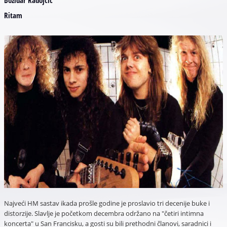
Ritam
Najveći HM sastav ikada prošle godine je proslavio tri decenije buke i
distorzije. Slavlje je početkom decembra održano na "četiri intimna
koncerta" u San Francisku, a gosti su bili prethodni članovi, saradnici i