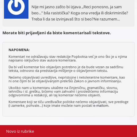
Nije mi jasno zašto bi izjava ,,Reci ponosno, ja sam
beo..." bila rasistička? Koga ona vredja ili diskriminiše?
Treba li da se izvinjavaš što si beo?Ne razumem...
Morate biti prijavljeni da biste komentarisali tekstove.
NAPOMENA:
Komentari ne odražavaju stav redakcije Popboksa već je ono što je u njima
napisano isključivo stav autora komentara.
Da bi vaš komentar bio objavljen potrebno je da bude vezan za sadržinu
teksta, odnosno da predstavlja mišljenje o objavljenom tekstu.
Nećemo objavljivati uvredljive, nepristojne i netolerantne komentare, kao
ni one čijim bi se objavljivanjem prekršio Zakon o javnom informisanju.
Ukoliko nam u komentaru ukažete na činjeničnu, gramatičku, slovnu,
tehničku i sl. grešku, bićemo vam zahvalni i prosledićemo informaciju
odgovornima u redakciji, ali taj komentar nećemo objaviti.
Komentare koji se tiču uređivačke politike nećemo objavljivati, sve predloge
(i zamerke, pohvale...) koje imate možete nam poslati
e-mailom
.
Novo iz rubrike