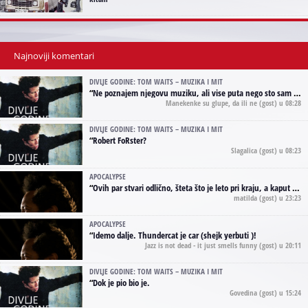
Najnoviji komentari
DIVLJE GODINE: TOM WAITS – MUZIKA I MIT
“
Ne poznajem njegovu muziku, ali vise puta nego sto sam to zazeleo gledao sam njegove umjetnicke slike na raznim stranama interneta. Te stoga zakljucujem da je Tom Waits Lady Gaga muzike namrstenih, ma
Manekenke su glupe, da ili ne
(gost) u 08:28
DIVLJE GODINE: TOM WAITS – MUZIKA I MIT
“
Robert FoRster?
Slagalica
(gost) u 08:23
APOCALYPSE
“
Ovih par stvari odlično, šteta što je leto pri kraju, a kaput koji te vervoatno podseća na pirotski ćilim je iz tradicije Navaho indijanaca ;)
matilda
(gost) u 23:23
APOCALYPSE
“
Idemo dalje. Thundercat je car (shejk yerbuti )!
Jazz is not dead - it just smells funny
(gost) u 20:11
DIVLJE GODINE: TOM WAITS – MUZIKA I MIT
“
Dok je pio bio je.
Govedina
(gost) u 15:24