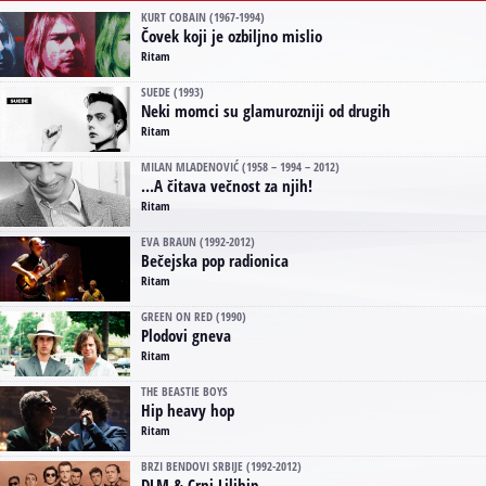
KURT COBAIN (1967-1994)
Čovek koji je ozbiljno mislio
Ritam
SUEDE (1993)
Neki momci su glamurozniji od drugih
Ritam
MILAN MLADENOVIĆ (1958 – 1994 – 2012)
...A čitava večnost za njih!
Ritam
EVA BRAUN (1992-2012)
Bečejska pop radionica
Ritam
GREEN ON RED (1990)
Plodovi gneva
Ritam
THE BEASTIE BOYS
Hip heavy hop
Ritam
BRZI BENDOVI SRBIJE (1992-2012)
DLM & Crni Lilihip