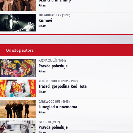
Ritam
THE GODFATHERS (1990)
Kumovi
Ritam
Od istog autora
KAZNA ZA UŠI (1994)
Pravda pobeđuje
Ritam
RED HOT CHILI PEPPERS (1992)
Tražeći gospodina Red Hota
Ritam
DARKWOOD DUB (1995)
Lunogled u novinama
Ritam
IVEK – 10 (1992)
Pravda pobeđuje
Ritam