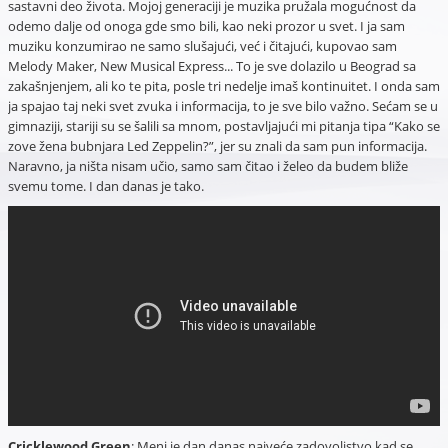
sastavni deo života. Mojoj generaciji je muzika pružala mogućnost da
odemo dalje od onoga gde smo bili, kao neki prozor u svet. I ja sam
muziku konzumirao ne samo slušajući, već i čitajući, kupovao sam
Melody Maker, New Musical Express... To je sve dolazilo u Beograd sa
zakašnjenjem, ali ko te pita, posle tri nedelje imaš kontinuitet. I onda sam
ja spajao taj neki svet zvuka i informacija, to je sve bilo važno. Sećam se u
gimnaziji, stariji su se šalili sa mnom, postavljajući mi pitanja tipa “Kako se
zove žena bubnjara Led Zeppelin?”, jer su znali da sam pun informacija.
Naravno, ja ništa nisam učio, samo sam čitao i želeo da budem bliže
svemu tome. I dan danas je tako.
Cricklewood Green
: Meni je dan danas najveće zadovoljstvo kad se