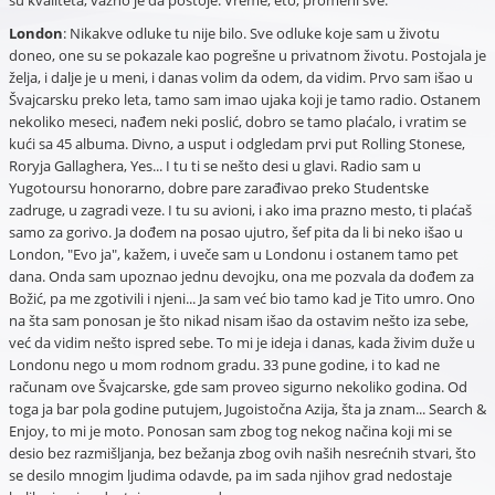
su kvaliteta, važno je da postoje. Vreme, eto, promeni sve.
London
: Nikakve odluke tu nije bilo. Sve odluke koje sam u životu
doneo, one su se pokazale kao pogrešne u privatnom životu. Postojala je
želja, i dalje je u meni, i danas volim da odem, da vidim. Prvo sam išao u
Švajcarsku preko leta, tamo sam imao ujaka koji je tamo radio. Ostanem
nekoliko meseci, nađem neki poslić, dobro se tamo plaćalo, i vratim se
kući sa 45 albuma. Divno, a usput i odgledam prvi put Rolling Stonese,
Roryja Gallaghera, Yes... I tu ti se nešto desi u glavi. Radio sam u
Yugotoursu honorarno, dobre pare zarađivao preko Studentske
zadruge, u zagradi veze. I tu su avioni, i ako ima prazno mesto, ti plaćaš
samo za gorivo. Ja dođem na posao ujutro, šef pita da li bi neko išao u
London, "Evo ja", kažem, i uveče sam u Londonu i ostanem tamo pet
dana. Onda sam upoznao jednu devojku, ona me pozvala da dođem za
Božić, pa me zgotivili i njeni... Ja sam već bio tamo kad je Tito umro. Ono
na šta sam ponosan je što nikad nisam išao da ostavim nešto iza sebe,
već da vidim nešto ispred sebe. To mi je ideja i danas, kada živim duže u
Londonu nego u mom rodnom gradu. 33 pune godine, i to kad ne
računam ove Švajcarske, gde sam proveo sigurno nekoliko godina. Od
toga ja bar pola godine putujem, Jugoistočna Azija, šta ja znam... Search &
Enjoy, to mi je moto. Ponosan sam zbog tog nekog načina koji mi se
desio bez razmišljanja, bez bežanja zbog ovih naših nesrećnih stvari, što
se desilo mnogim ljudima odavde, pa im sada njihov grad nedostaje