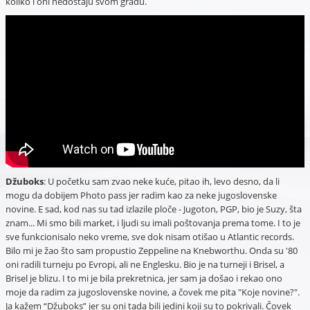
koliko i oni nedostaju svom gradu.
Džuboks
: U početku sam zvao neke kuće, pitao ih, levo desno, da li
mogu da dobijem Photo pass jer radim kao za neke jugoslovenske
novine. E sad, kod nas su tad izlazile ploče - Jugoton, PGP, bio je Suzy, šta
znam... Mi smo bili market, i ljudi su imali poštovanja prema tome. I to je
sve funkcionisalo neko vreme, sve dok nisam otišao u Atlantic records.
Bilo mi je žao što sam propustio Zeppeline na Knebworthu. Onda su '80
oni radili turneju po Evropi, ali ne Englesku. Bio je na turneji i Brisel, a
Brisel je blizu. I to mi je bila prekretnica, jer sam ja došao i rekao ono
moje da radim za jugoslovenske novine, a čovek me pita "Koje novine?".
Ja kažem “Džuboks” jer su oni tada bili jedini koji su to pokrivali. Čovek