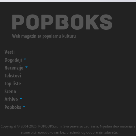
Web magazin za popularnu kulturu
Vesti
Događaji
Recenzije
Tekstovi
Top liste
Scena
Arhive
Popboks
Copyright © 2004-2026. POPBOKS.com. Sva prava su zadržana. Nijedan deo materijala
ne sme biti reprodukovan bez prethodnog odobrenja izdavača.