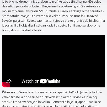
je to bilo na drugom nivou, zbog te grafike, zbog tih slika, najviše voleo
da radim, pa onda pokažem Englezima te postere i grafička rešenja sa
mojim fotkama i svi budu “Vau!”. Onda su krenule druge bitne saradnje -
Start, Studio, sve je u to vreme bilo važno. Pa su se umešali i izdavači –
čoveče, pa ja sam švercovao master tejpove preko granice da bi albumi u
Jugoslaviji bili objavljeni isti dan kada i u svetu. Borili smo se, dobro ne
borili, ali smo se dosta trudili.
Čitav svet
: Osamdesetih sam radio za japanski InRock, Japan je tad bio
veliko tržište, a onda su se oni devedesetih okrenuli više ka lokalnoj
sceni. Ali tada sve što je bilo veliko u Americi bilo je i u Japanu, radilo se
dosta sa svim tim Bon Jovijima. Nije bilo restrikcija kao sad, radio sam