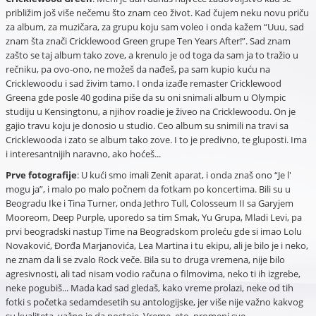
približim još više nečemu što znam ceo život. Kad čujem neku novu priču
za album, za muzičara, za grupu koju sam voleo i onda kažem “Uuu, sad
znam šta znači Cricklewood Green grupe Ten Years After!”. Sad znam
zašto se taj album tako zove, a krenulo je od toga da sam ja to tražio u
rečniku, pa ovo-ono, ne možeš da nađeš, pa sam kupio kuću na
Cricklewoodu i sad živim tamo. I onda izađe remaster Cricklewood
Greena gde posle 40 godina piše da su oni snimali album u Olympic
studiju u Kensingtonu, a njihov roadie je živeo na Cricklewoodu. On je
gajio travu koju je donosio u studio. Ceo album su snimili na travi sa
Cricklewooda i zato se album tako zove. I to je predivno, te gluposti. Ima
i interesantnijih naravno, ako hoćeš...
Prve fotografije
: U kući smo imali Zenit aparat, i onda znaš ono “Je l'
mogu ja”, i malo po malo počnem da fotkam po koncertima. Bili su u
Beogradu Ike i Tina Turner, onda Jethro Tull, Colosseum II sa Garyjem
Mooreom, Deep Purple, uporedo sa tim Smak, Yu Grupa, Mladi Levi, pa
prvi beogradski nastup Time na Beogradskom proleću gde si imao Lolu
Novaković, Đorđa Marjanovića, Lea Martina i tu ekipu, ali je bilo je i neko,
ne znam da li se zvalo Rock veče. Bila su to druga vremena, nije bilo
agresivnosti, ali tad nisam vodio računa o filmovima, neko ti ih izgrebe,
neke pogubiš... Mada kad sad gledaš, kako vreme prolazi, neke od tih
fotki s početka sedamdesetih su antologijske, jer više nije važno kakvog