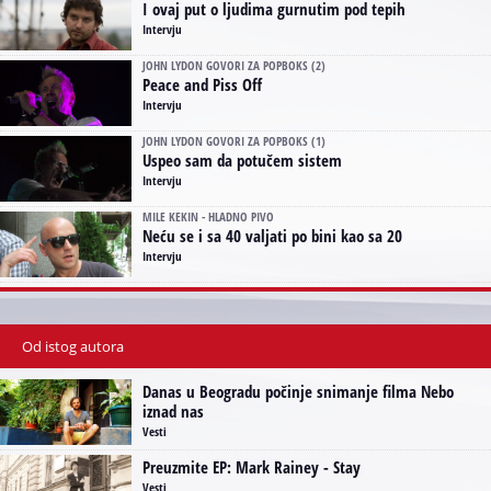
I ovaj put o ljudima gurnutim pod tepih
Intervju
JOHN LYDON GOVORI ZA POPBOKS (2)
Peace and Piss Off
Intervju
JOHN LYDON GOVORI ZA POPBOKS (1)
Uspeo sam da potučem sistem
Intervju
MILE KEKIN - HLADNO PIVO
Neću se i sa 40 valjati po bini kao sa 20
Intervju
Od istog autora
Danas u Beogradu počinje snimanje filma Nebo
iznad nas
Vesti
Preuzmite EP: Mark Rainey - Stay
Vesti