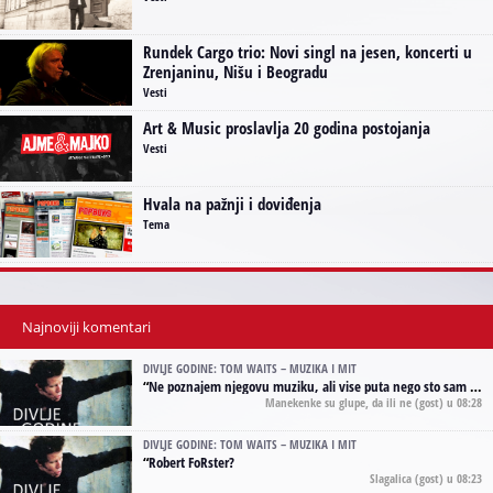
Rundek Cargo trio: Novi singl na jesen, koncerti u
Zrenjaninu, Nišu i Beogradu
Vesti
Art & Music proslavlja 20 godina postojanja
Vesti
Hvala na pažnji i doviđenja
Tema
Najnoviji komentari
DIVLJE GODINE: TOM WAITS – MUZIKA I MIT
“
Ne poznajem njegovu muziku, ali vise puta nego sto sam to zazeleo gledao sam njegove umjetnicke slike na raznim stranama interneta. Te stoga zakljucujem da je Tom Waits Lady Gaga muzike namrstenih, ma
Manekenke su glupe, da ili ne
(gost) u 08:28
DIVLJE GODINE: TOM WAITS – MUZIKA I MIT
“
Robert FoRster?
Slagalica
(gost) u 08:23