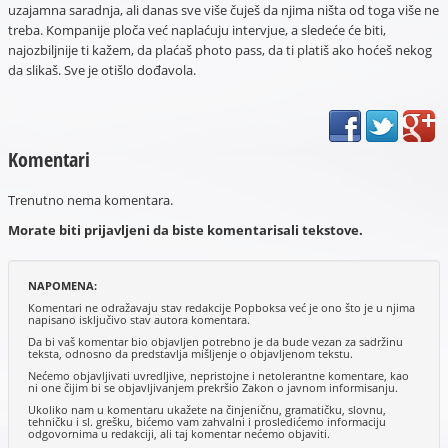
uzajamna saradnja, ali danas sve više čuješ da njima ništa od toga više ne
treba. Kompanije ploča već naplaćuju intervjue, a sledeće će biti,
najozbiljnije ti kažem, da plaćaš photo pass, da ti platiš ako hoćeš nekog
da slikaš. Sve je otišlo dođavola.
Komentari
Trenutno nema komentara.
Morate biti prijavljeni da biste komentarisali tekstove.
NAPOMENA:
Komentari ne odražavaju stav redakcije Popboksa već je ono što je u njima
napisano isključivo stav autora komentara.
Da bi vaš komentar bio objavljen potrebno je da bude vezan za sadržinu
teksta, odnosno da predstavlja mišljenje o objavljenom tekstu.
Nećemo objavljivati uvredljive, nepristojne i netolerantne komentare, kao
ni one čijim bi se objavljivanjem prekršio Zakon o javnom informisanju.
Ukoliko nam u komentaru ukažete na činjeničnu, gramatičku, slovnu,
tehničku i sl. grešku, bićemo vam zahvalni i prosledićemo informaciju
odgovornima u redakciji, ali taj komentar nećemo objaviti.