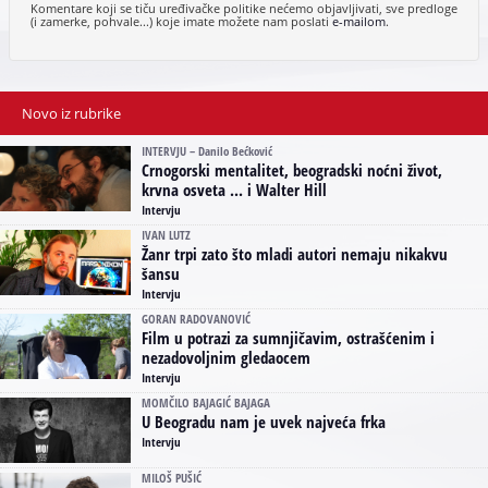
Komentare koji se tiču uređivačke politike nećemo objavljivati, sve predloge
(i zamerke, pohvale...) koje imate možete nam poslati
e-mailom
.
Novo iz rubrike
INTERVJU – Danilo Bećković
Crnogorski mentalitet, beogradski noćni život,
krvna osveta ... i Walter Hill
Intervju
IVAN LUTZ
Žanr trpi zato što mladi autori nemaju nikakvu
šansu
Intervju
GORAN RADOVANOVIĆ
Film u potrazi za sumnjičavim, ostrašćenim i
nezadovoljnim gledaocem
Intervju
MOMČILO BAJAGIĆ BAJAGA
U Beogradu nam je uvek najveća frka
Intervju
MILOŠ PUŠIĆ