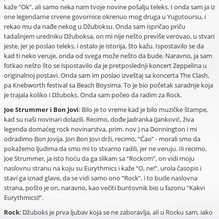
kaže “Ok”, ali samo neka nam tvoje novine pošalju teleks. I onda sam ja iz
one legendarne crvene govornice okrenuo mog druga u Yugotoursu, i
rekao mu da nađe nekog u Džuboksu. Onda sam ispričao priču
tadašnjem uredniku Džuboksa, on mi nije nešto previše verovao, u stvari
jeste, jer je poslao teleks, i ostalo je istorija, što kažu. Ispostavilo se da
kad ti neko veruje, onda od svega može nešto da bude. Naravno, ja sam
fotkao nešto što se ispostavilo da je pretposlednji koncert Zeppelina u
originalnoj postavi. Onda sam im poslao izveštaj sa koncerta The Clash,
pa Knebworth festival sa Beach Boysima. To je bio početak saradnje koja
je trajala koliko i Džuboks. Onda sam počeo da radim za Rock.
Joe Strummer i Bon Jovi
: Bilo je to vreme kad je bilo muzičke štampe,
kad su naši novinari dolazili. Recimo, dođe Jadranka (Janković, živa
legenda domaćeg rock novinarstva, prim. nov.) na Donnington i mi
odradimo Bon Jovija. Jon Bon Jovi drži, recimo, “Ćao” - morali smo da
pokažemo ljudima da smo mi to stvarno radili, jer ne veruju. Ili recimo,
Joe Strummer, ja isto hoću da ga slikam sa “Rockom”, on vidi moju
naslovnu stranu na koju su Eurythmics i kaže “O, ne!”, urola časopis i
stavi ga iznad glave, da se vidi samo ono “Rock”, i to bude naslovna
strana, pošto je on, naravno, kao večiti buntovnik bio u fazonu “Kakvi
Eurythmicsi!”.
Rock
: Džuboks je prva ljubav koja se ne zaboravlja, ali u Rocku sam, iako