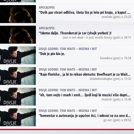
APOCALYPSE
“
Ovih par stvari odlično, šteta što je leto pri kraju, a kaput koji te vervoatno podseća na pirotski ćilim je iz tradicije Navaho indijanaca ;)
matilda
(gost) u 23:23
APOCALYPSE
“
Idemo dalje. Thundercat je car (shejk yerbuti )!
Jazz is not dead - it just smells funny
(gost) u 20:11
DIVLJE GODINE: TOM WAITS – MUZIKA I MIT
“
Dok je pio bio je.
Govedina
(gost) u 15:24
DIVLJE GODINE: TOM WAITS – MUZIKA I MIT
“
Bajo Florisha , ja bi to rekao obrnuto: Beefheart je za Waitsa, isto sto i Hendrix za Lenny Kravitza
shazkahulakopka
(gost) u 13:32
DIVLJE GODINE: TOM WAITS – MUZIKA I MIT
“
eh, tom vejts i mark i smit... ljudi koji bi muzici više doprineli da su radili kao vozači tramvaja u gsp-u.
maslcih
(gost) u 13:36
DIVLJE GODINE: TOM WAITS – MUZIKA I MIT
“
komentar o autovanju je upućen Aci, i odnosi se na ono drugo autovanje...'senzualnost Waitsa' ;)
go out
(gost) u 09:52