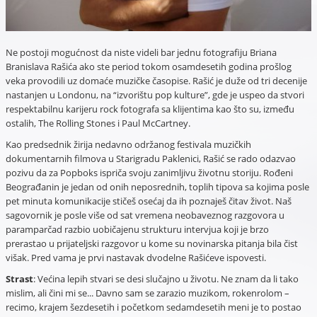
Ne postoji mogućnost da niste videli bar jednu fotografiju Briana
Branislava Rašića ako ste period tokom osamdesetih godina prošlog
veka provodili uz domaće muzičke časopise. Rašić je duže od tri decenije
nastanjen u Londonu, na “izvorištu pop kulture”, gde je uspeo da stvori
respektabilnu karijeru rock fotografa sa klijentima kao što su, između
ostalih, The Rolling Stones i Paul McCartney.
Kao predsednik žirija nedavno održanog festivala muzičkih
dokumentarnih filmova u Starigradu Paklenici, Rašić se rado odazvao
pozivu da za Popboks ispriča svoju zanimljivu životnu storiju. Rođeni
Beograđanin je jedan od onih neposrednih, toplih tipova sa kojima posle
pet minuta komunikacije stičeš osećaj da ih poznaješ čitav život. Naš
sagovornik je posle više od sat vremena neobaveznog razgovora u
paramparčad razbio uobičajenu strukturu intervjua koji je brzo
prerastao u prijateljski razgovor u kome su novinarska pitanja bila čist
višak. Pred vama je prvi nastavak dvodelne Rašićeve ispovesti.
Strast
: Većina lepih stvari se desi slučajno u životu. Ne znam da li tako
mislim, ali čini mi se... Davno sam se zarazio muzikom, rokenrolom –
recimo, krajem šezdesetih i početkom sedamdesetih meni je to postao