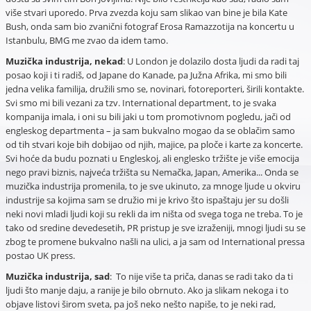
više stvari uporedo. Prva zvezda koju sam slikao van bine je bila Kate
Bush, onda sam bio zvanični fotograf Erosa Ramazzotija na koncertu u
Istanbulu, BMG me zvao da idem tamo.
Muzička industrija, nekad
: U London je dolazilo dosta ljudi da radi taj
posao koji i ti radiš, od Japane do Kanade, pa Južna Afrika, mi smo bili
jedna velika familija, družili smo se, novinari, fotoreporteri, širili kontakte.
Svi smo mi bili vezani za tzv. International department, to je svaka
kompanija imala, i oni su bili jaki u tom promotivnom pogledu, jači od
engleskog departmenta – ja sam bukvalno mogao da se oblačim samo
od tih stvari koje bih dobijao od njih, majice, pa ploče i karte za koncerte.
Svi hoće da budu poznati u Engleskoj, ali englesko tržište je više emocija
nego pravi biznis, najveća tržišta su Nemačka, Japan, Amerika... Onda se
muzička industrija promenila, to je sve ukinuto, za mnoge ljude u okviru
industrije sa kojima sam se družio mi je krivo što ispaštaju jer su došli
neki novi mladi ljudi koji su rekli da im ništa od svega toga ne treba. To je
tako od sredine devedesetih, PR pristup je sve izraženiji, mnogi ljudi su se
zbog te promene bukvalno našli na ulici, a ja sam od International pressa
postao UK press.
Muzička industrija, sad
: To nije više ta priča, danas se radi tako da ti
ljudi što manje daju, a ranije je bilo obrnuto. Ako ja slikam nekoga i to
objave listovi širom sveta, pa još neko nešto napiše, to je neki rad,