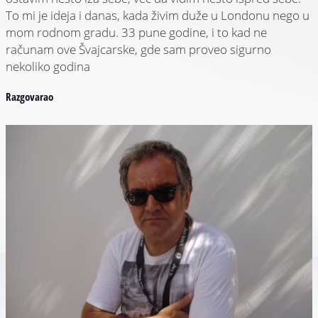
To mi je ideja i danas, kada živim duže u Londonu nego u
mom rodnom gradu. 33 pune godine, i to kad ne
računam ove Švajcarske, gde sam proveo sigurno
nekoliko godina
Razgovarao