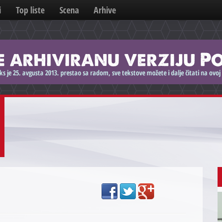
i
Top liste
Scena
Arhive