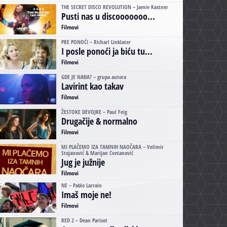
THE SECRET DISCO REVOLUTION – Jamie Kastner
Pusti nas u discooooooo...
Filmovi
PRE PONOĆI – Richarl Linklater
I posle ponoći ja biću tu...
Filmovi
GDE JE NAĐA? – grupa autora
Lavirint kao takav
Filmovi
ŽESTOKE DEVOJKE – Paul Feig
Drugačije & normalno
Filmovi
MI PLAČEMO IZA TAMNIH NAOČARA – Velimir
Stojanović & Marijan Cvetanović
Jug je južnije
Filmovi
NE – Pablo Larrain
Imaš moje ne!
Filmovi
RED 2 – Dean Parisot