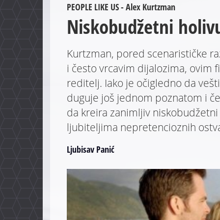
PEOPLE LIKE US - Alex Kurtzman
Niskobudžetni holiv
Kurtzman, pored scenarističke raz
i često vrcavim dijalozima, ovim 
reditelj. Iako je očigledno da vešt
duguje još jednom poznatom i čes
da kreira zanimljiv niskobudžetn
ljubiteljima nepretencioznih ostv
Ljubisav Panić