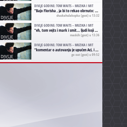
DIVLJE GODINE: TOM WAITS – MUZIKA I MIT
“
Bajo Florisha , ja bi to rekao obrnuto: Beefheart je za Waitsa, isto sto i Hendrix za Lenny Kravitza
shazkahulakopka
(gost) u 13:32
DIVLJE GODINE: TOM WAITS – MUZIKA I MIT
“
eh, tom vejts i mark i smit... ljudi koji bi muzici više doprineli da su radili kao vozači tramvaja u gsp-u.
maslcih
(gost) u 13:36
DIVLJE GODINE: TOM WAITS – MUZIKA I MIT
“
komentar o autovanju je upućen Aci, i odnosi se na ono drugo autovanje...'senzualnost Waitsa' ;)
go out
(gost) u 09:52