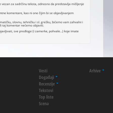
e vezan za sadržinu teksta, odnosno da predstavlja mišljenje
antne komentare, kao ni one čijim bi se objavljivanjem
tičku, slovnu, tehničku i sl. grešku, bićemo vam zahvalni i
i taj komentar nećemo objaviti.
avljivati, sve predloge (i zamerke, pohvale...) koje imate
Vesti
Arhive
Događaji
Recenzije
Tekstovi
Top liste
Scena