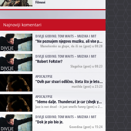
Filmovi
Najnoviji komentari
DIVLJE GODINE: TOM WAITS – MUZIKA I MIT
“
Ne poznajem njegovu muziku, ali vise puta nego sto sam to zazeleo gledao sam njegove umjetnicke slike na raznim stranama interneta. Te stoga zakljucujem da je Tom Waits Lady Gaga muzike namrstenih, ma
Manekenke su glupe, da ili ne
(gost) u 08:28
DIVLJE GODINE: TOM WAITS – MUZIKA I MIT
“
Robert FoRster?
Slagalica
(gost) u 08:23
APOCALYPSE
“
Ovih par stvari odlično, šteta što je leto pri kraju, a kaput koji te vervoatno podseća na pirotski ćilim je iz tradicije Navaho indijanaca ;)
matilda
(gost) u 23:23
APOCALYPSE
“
Idemo dalje. Thundercat je car (shejk yerbuti )!
Jazz is not dead - it just smells funny
(gost) u 20:11
DIVLJE GODINE: TOM WAITS – MUZIKA I MIT
“
Dok je pio bio je.
Govedina
(gost) u 15:24