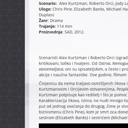
Scenario:
Alex Kurtzman, Roberto Orci, Jody 
Uloge:
Chris Pine, Elizabeth Banks, Michael Hal
Duplass
Žanr
: Drama
Trajanje:
114 min
Proizvodnja
: SAD, 2012.
Scenaristi Alex Kurtzman i Roberto Orci izgrad
kritikovani, toliko i hvaljeni. Od
Ostrva
,
Nemoguć
vanzemaljaca
, oni su spisateljskim, a često i 
akcije i naučne fantastike. Ove godine, filmom
Činjenicu da nema traljavo osmišljenih likova i
Kurtzmanovim i Orcijevim ostvarenjima,
People
Kurtzman potpisuje kao reditelj i što je pomoć
Karakterizacija likova, istina, ne nudi mnogo to
put od jednog osećanja do drugog, čime je st
biznismenu (Chris Pine), kom je smrt oca donel
sestrom (Elizabeth Banks) i sestrićem (Michael 