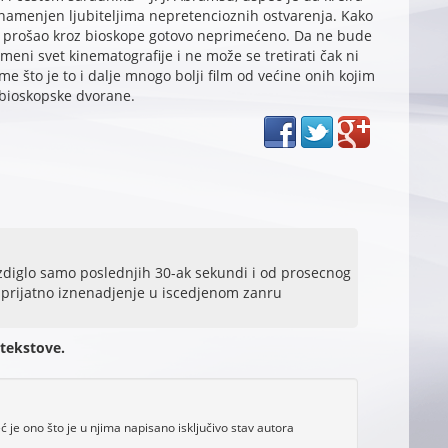
 namenjen ljubiteljima nepretencioznih ostvarenja. Kako
t, prošao kroz bioskope gotovo neprimećeno. Da ne bude
meni svet kinematografije i ne može se tretirati čak ni
e što je to i dalje mnogo bolji film od većine onih kojim
i bioskopske dvorane.
izdiglo samo poslednjih 30-ak sekundi i od prosecnog
o prijatno iznenadjenje u iscedjenom zanru
 tekstove.
je ono što je u njima napisano isključivo stav autora