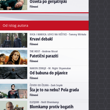
Osveta po gerijatrijski
Filmovi
Od istog autora
IVICA I MARICA: LOVCI NA VEŠTICE - Tommy Wirkola
Krvavi debakl
Filmovi
THE HOST - Andrew Niccol
Patetični paraziti
Filmovi
NAKON ZEMLJE - M. Night Shyamalan
Od babuna do pijavice
Filmovi
ČOVEK OD ČELIKA - Zack Snyde
Šta je to na nebu? Pola grada
Filmovi
ELIZIJUM - Neill Blomkamp
Blomkamp protiv bogatih