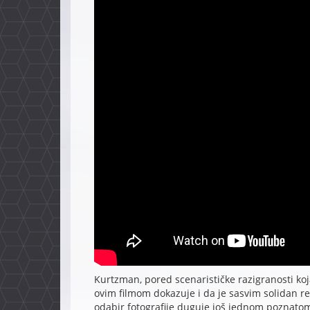
Kurtzman, pored scenarističke razigranosti koj
ovim filmom dokazuje i da je sasvim solidan red
odabir fotografije duguje još jednom poznatom 