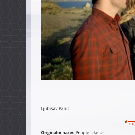
Ljubisav Panić
Originalni naziv:
People Like Us