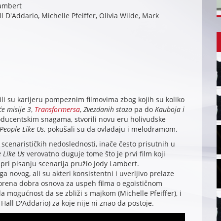
Lambert
l D'Addario, Michelle Pfeiffer, Olivia Wilde, Mark
ili su karijeru pompeznim filmovima zbog kojih su koliko
e misije 3
,
Transformersa
,
Zvezdanih staza
pa do
Kauboja i
producentskim snagama, stvorili novu eru holivudske
People Like Us
, pokušali su da ovladaju i melodramom.
 scenarističkih nedoslednosti, inače često prisutnih u
 Like Us
verovatno duguje tome što je prvi film koji
 pri pisanju scenarija pružio Jody Lambert.
ga novog, ali su akteri konsistentni i uverljivo prelaze
vorena dobra osnova za uspeh filma o egoističnom
a mogućnost da se zbliži s majkom (Michelle Pfeiffer), i
Hall D'Addario) za koje nije ni znao da postoje.