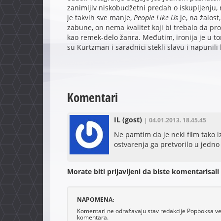
zanimljiv niskobudžetni predah o iskupljenju,
je takvih sve manje,
People Like Us
je, na žalos
zabune, on nema kvalitet koji bi trebalo da pro
kao remek-delo žanra. Međutim, ironija je u tom
su Kurtzman i saradnici stekli slavu i napunil
Komentari
IL
(gost)
| 04.01.2013. 18.45.45
Ne pamtim da je neki film tako 
ostvarenja ga pretvorilo u jedn
Morate biti prijavljeni da biste komentarisali
NAPOMENA:
Komentari ne odražavaju stav redakcije Popboksa već 
komentara.