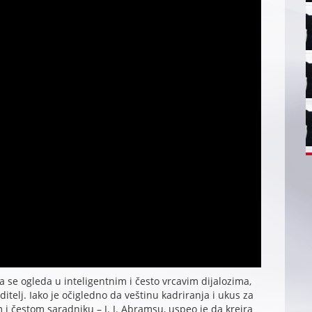
a se ogleda u inteligentnim i često vrcavim dijalozima,
itelj. Iako je očigledno da veštinu kadriranja i ukus za
i čestom saradniku – J. J. Abramsu, uspeo je da kreira