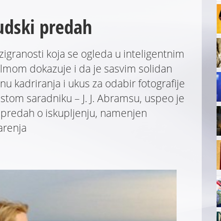
udski predah
igranosti koja se ogleda u inteligentnim
filmom dokazuje i da je sasvim solidan
inu kadriranja i ukus za odabir fotografije
tom saradniku – J. J. Abramsu, uspeo je
i predah o iskupljenju, namenjen
arenja