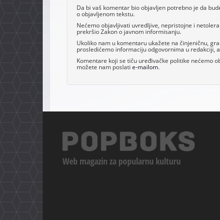
Da bi vaš komentar bio objavljen potrebno je da bud
o objavljenom tekstu.
Nećemo objavljivati uvredljive, nepristojne i netoler
prekršio Zakon o javnom informisanju.
Ukoliko nam u komentaru ukažete na činjeničnu, grama
prosledićemo informaciju odgovornima u redakciji, al
Komentare koji se tiču uređivačke politike nećemo obj
možete nam poslati
e-mailom
.
Web magazin za popularnu kulturu