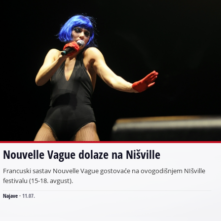
Nouvelle Vague dolaze na Nišville
Francuski sastav Nouvelle Vague gostovaće na ovogodišnjem NIšville
festivalu (15-18. avgust).
Najave
·
11.07.