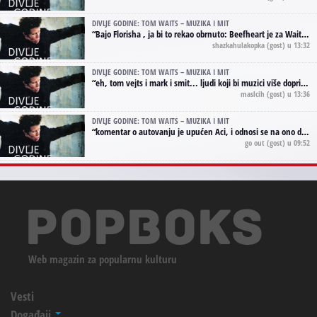
DIVLJE GODINE: TOM WAITS – MUZIKA I MIT
“
Bajo Florisha , ja bi to rekao obrnuto: Beefheart je za Waitsa, isto sto i Hendrix za Lenny Kravitza
shazkahulakopka
(gost) u 13:32
DIVLJE GODINE: TOM WAITS – MUZIKA I MIT
“
eh, tom vejts i mark i smit... ljudi koji bi muzici više doprineli da su radili kao vozači tramvaja u gsp-u.
maslcih
(gost) u 13:36
DIVLJE GODINE: TOM WAITS – MUZIKA I MIT
“
komentar o autovanju je upućen Aci, i odnosi se na ono drugo autovanje...'senzualnost Waitsa' ;)
go out
(gost) u 09:52
Web magazin za popularnu kulturu
Vesti
Događaji