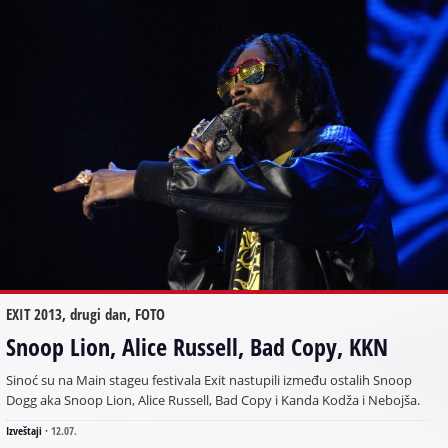
EXIT 2013, drugi dan, FOTO
Snoop Lion, Alice Russell, Bad Copy, KKN
Sinoć su na Main stageu festivala Exit nastupili između ostalih Snoop
Dogg aka Snoop Lion, Alice Russell, Bad Copy i Kanda Kodža i Nebojša.
Izveštaji
·
12.07.