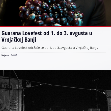
Guarana Lovefest od 1. do 3. avgusta u
Vrnjačkoj Banji
Guarana Lovefest održaće se od 1. do 3. avgusta u Vrnjačkoj Banji.
Najave
·
24.07.