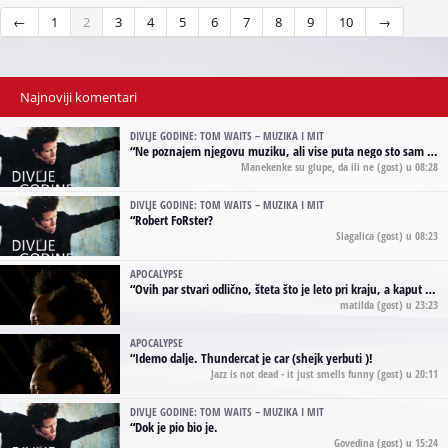
←
1
2
3
4
5
6
7
8
9
10
→
Najnoviji komentari
DIVLJE GODINE: TOM WAITS – MUZIKA I MIT
“
Ne poznajem njegovu muziku, ali vise puta nego sto sam to zazeleo gledao sam njegove umjetnicke slike na raznim stranama interneta. Te stoga zakljucujem da je Tom Waits Lady Gaga muzike namrstenih, ma
Manekenke su glupe, da ili ne
(gost) u 08:28
DIVLJE GODINE: TOM WAITS – MUZIKA I MIT
“
Robert FoRster?
Slagalica
(gost) u 08:23
APOCALYPSE
“
Ovih par stvari odlično, šteta što je leto pri kraju, a kaput koji te vervoatno podseća na pirotski ćilim je iz tradicije Navaho indijanaca ;)
matilda
(gost) u 23:23
APOCALYPSE
“
Idemo dalje. Thundercat je car (shejk yerbuti )!
Jazz is not dead - it just smells funny
(gost) u 20:11
DIVLJE GODINE: TOM WAITS – MUZIKA I MIT
“
Dok je pio bio je.
Govedina
(gost) u 15:24