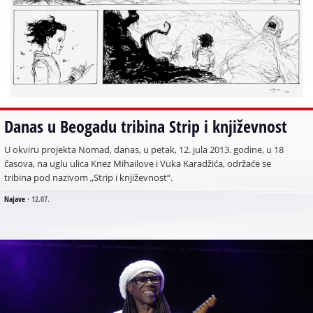
Danas u Beogadu tribina Strip i književnost
U okviru projekta Nomad, danas, u petak, 12. jula 2013. godine, u 18
časova, na uglu ulica Knez Mihailove i Vuka Karadžića, održaće se
tribina pod nazivom „Strip i književnost“.
Najave
·
12.07.