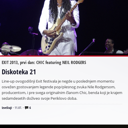
EXIT 2013, prvi dan: CHIC featuring NEIL RODGERS
Diskoteka 21
Line-up ovogodišnji Exit festivala je negde u poslednjem momentu
osvežen gostovanjem legende pop/plesnog zvuka Nile Rodgersom,
producentom, i pre svega originalnim članom Chic, benda koji je krajem
sedamdesetih doživeo svoje Periklovo doba.
Izveštaji
·
11.07.
·
6