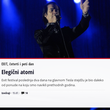
EXIT, četvrti i peti dan
Elegični atomi
Exit festival poslednja dva dana na glavnom Tesla stejdžu je bio daleko
od ponude na koju smo navikli prethodnih godina.
Izveštaji
·
15.07.
·
14