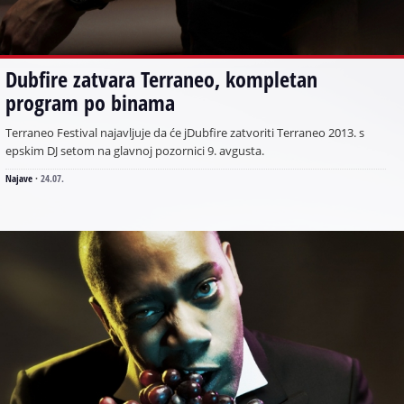
Dubfire zatvara Terraneo, kompletan
program po binama
Terraneo Festival najavljuje da će jDubfire zatvoriti Terraneo 2013. s
epskim DJ setom na glavnoj pozornici 9. avgusta.
Najave
·
24.07.