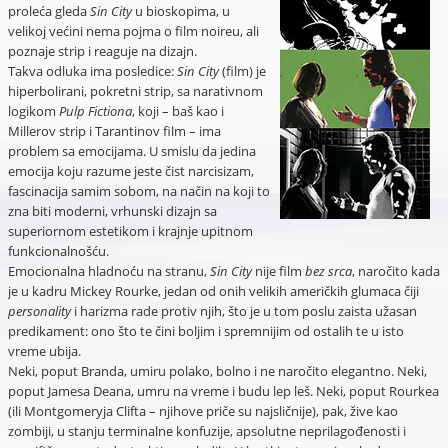
proleća gleda
Sin City
u bioskopima, u
velikoj većini nema pojma o film noireu, ali
poznaje strip i reaguje na dizajn.
Takva odluka ima posledice:
Sin City
(film) je
hiperbolirani, pokretni strip, sa narativnom
logikom
Pulp Fictiona
, koji – baš kao i
Millerov strip i Tarantinov film – ima
problem sa emocijama. U smislu da jedina
emocija koju razume jeste čist narcisizam,
fascinacija samim sobom, na način na koji to
zna biti moderni, vrhunski dizajn sa
superiornom estetikom i krajnje upitnom
funkcionalnošću.
Emocionalna hladnoću na stranu,
Sin City
nije film
bez srca
, naročito kada
je u kadru Mickey Rourke, jedan od onih velikih američkih glumaca čiji
personality
i harizma rade protiv njih, što je u tom poslu zaista užasan
predikament: ono što te čini boljim i spremnijim od ostalih te u isto
vreme ubija.
Neki, poput Branda, umiru polako, bolno i ne naročito elegantno. Neki,
poput Jamesa Deana, umru na vreme i budu lep leš. Neki, poput Rourkea
(ili Montgomeryja Clifta – njihove priče su najsličnije), pak, žive kao
zombiji, u stanju terminalne konfuzije, apsolutne neprilagođenosti i