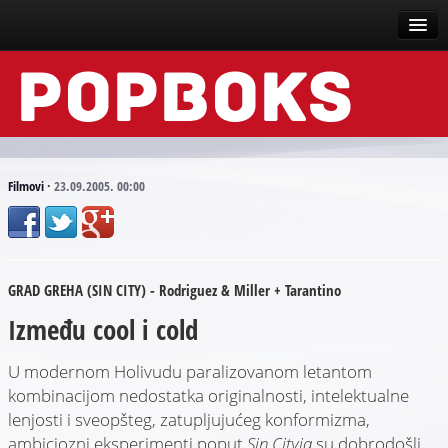
Vesti
Događaji
Recenzije
Filmovi
·
23.09.2005. 00:00
Tekstovi
Top liste
GRAD GREHA (SIN CITY) - Rodriguez & Miller + Tarantino
Scena
Između cool i cold
Arhive
U modernom Holivudu paralizovanom letantom
kombinacijom nedostatka originalnosti, intelektualne
lenjosti i sveopšteg, zatupljujućeg konformizma,
ambiciozni eksperimenti poput
Sin Cityja
su dobrodošli.