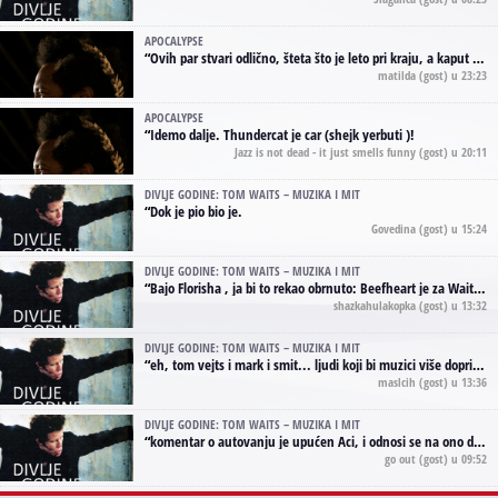
APOCALYPSE
“
Ovih par stvari odlično, šteta što je leto pri kraju, a kaput koji te vervoatno podseća na pirotski ćilim je iz tradicije Navaho indijanaca ;)
matilda
(gost) u 23:23
APOCALYPSE
“
Idemo dalje. Thundercat je car (shejk yerbuti )!
Jazz is not dead - it just smells funny
(gost) u 20:11
DIVLJE GODINE: TOM WAITS – MUZIKA I MIT
“
Dok je pio bio je.
Govedina
(gost) u 15:24
DIVLJE GODINE: TOM WAITS – MUZIKA I MIT
“
Bajo Florisha , ja bi to rekao obrnuto: Beefheart je za Waitsa, isto sto i Hendrix za Lenny Kravitza
shazkahulakopka
(gost) u 13:32
DIVLJE GODINE: TOM WAITS – MUZIKA I MIT
“
eh, tom vejts i mark i smit... ljudi koji bi muzici više doprineli da su radili kao vozači tramvaja u gsp-u.
maslcih
(gost) u 13:36
DIVLJE GODINE: TOM WAITS – MUZIKA I MIT
“
komentar o autovanju je upućen Aci, i odnosi se na ono drugo autovanje...'senzualnost Waitsa' ;)
go out
(gost) u 09:52