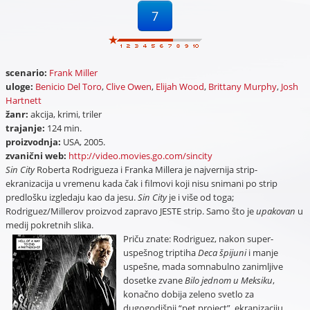
7
scenario:
Frank Miller
uloge:
Benicio Del Toro
,
Clive Owen
,
Elijah Wood
,
Brittany Murphy
,
Josh
Hartnett
žanr:
akcija, krimi, triler
trajanje:
124 min.
proizvodnja:
USA, 2005.
zvanični web:
http://video.movies.go.com/sincity
Sin City
Roberta Rodrigueza i Franka Millera je najvernija strip-
ekranizacija u vremenu kada čak i filmovi koji nisu snimani po strip
predlošku izgledaju kao da jesu.
Sin City
je i više od toga;
Rodriguez/Millerov proizvod zapravo JESTE strip. Samo što je
upakovan
u
medij pokretnih slika.
Priču znate: Rodriguez, nakon super-
uspešnog triptiha
Deca špijuni
i manje
uspešne, mada somnabulno zanimljive
dosetke zvane
Bilo jednom u Meksiku
,
konačno dobija zeleno svetlo za
dugogodišnji “pet project”, ekranizaciju