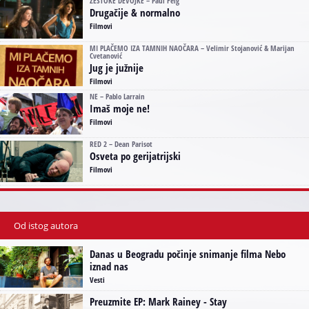
ŽESTOKE DEVOJKE – Paul Feig
Drugačije & normalno
Filmovi
MI PLAČEMO IZA TAMNIH NAOČARA – Velimir Stojanović & Marijan
Cvetanović
Jug je južnije
Filmovi
NE – Pablo Larrain
Imaš moje ne!
Filmovi
RED 2 – Dean Parisot
Osveta po gerijatrijski
Filmovi
Od istog autora
Danas u Beogradu počinje snimanje filma Nebo
iznad nas
Vesti
Preuzmite EP: Mark Rainey - Stay