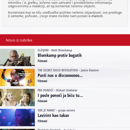
tehničku i sl. grešku, bićemo vam zahvalni i prosledićemo informaciju
odgovornima u redakciji, ali taj komentar nećemo objaviti.
Komentare koji se tiču uređivačke politike nećemo objavljivati, sve predloge
(i zamerke, pohvale...) koje imate možete nam poslati
e-mailom
.
Novo iz rubrike
ELIZIJUM - Neill Blomkamp
Blomkamp protiv bogatih
Filmovi
THE SECRET DISCO REVOLUTION – Jamie Kastner
Pusti nas u discooooooo...
Filmovi
PRE PONOĆI – Richarl Linklater
I posle ponoći ja biću tu...
Filmovi
GDE JE NAĐA? – grupa autora
Lavirint kao takav
Filmovi