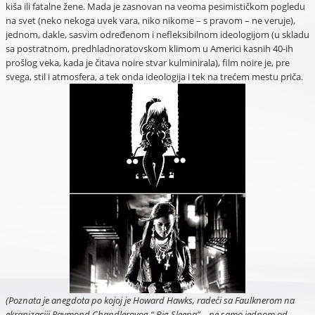
kiša ili fatalne žene. Mada je zasnovan na veoma pesimističkom pogledu
na svet (neko nekoga uvek vara, niko nikome – s pravom – ne veruje),
jednom, dakle, sasvim određenom i nefleksibilnom ideologijom (u skladu
sa postratnom, predhladnoratovskom klimom u Americi kasnih 40-ih
prošlog veka, kada je čitava noire stvar kulminirala), film noire je, pre
svega, stil i atmosfera, a tek onda ideologija i tek na trećem mestu priča.
(Poznata je anegdota po kojoj je Howard Hawks, radeći sa Faulknerom na
ekranizaciji Raymond Chandlerovog “ Big Sleepa” – ne samo jednom od