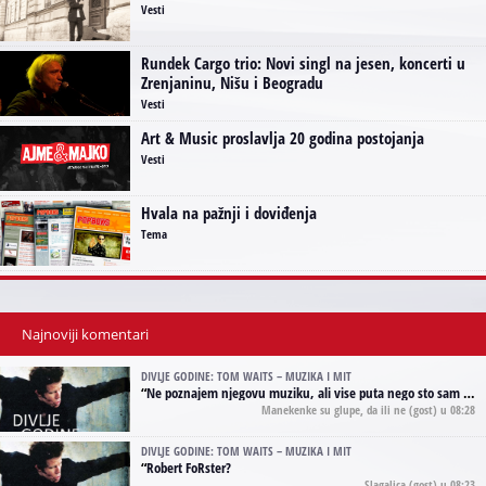
Vesti
Rundek Cargo trio: Novi singl na jesen, koncerti u
Zrenjaninu, Nišu i Beogradu
Vesti
Art & Music proslavlja 20 godina postojanja
Vesti
Hvala na pažnji i doviđenja
Tema
Najnoviji komentari
DIVLJE GODINE: TOM WAITS – MUZIKA I MIT
“
Ne poznajem njegovu muziku, ali vise puta nego sto sam to zazeleo gledao sam njegove umjetnicke slike na raznim stranama interneta. Te stoga zakljucujem da je Tom Waits Lady Gaga muzike namrstenih, ma
Manekenke su glupe, da ili ne
(gost) u 08:28
DIVLJE GODINE: TOM WAITS – MUZIKA I MIT
“
Robert FoRster?
Slagalica
(gost) u 08:23