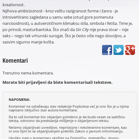
kreativnost.
Njihova ambicioznost - kroz veštu razigranost forme i žanra - je
introvertirano zagledana u samu sebe (otud gore pomenuta
narcisoidnost), u autoerotičnom klimaksu stila, simbola i fetiša. Time je,
po prirodi, masturbantska. Što znači da
Sin City
nije prava stvar – nije
seks – nego tek vrhunski surogat. Što je često više nego dovoljno, a
sasvim sigurno manje košta.
Komentari
Trenutno nema komentara.
Morate biti prijavljeni da biste komentarisali tekstove.
NAPOMENA:
Komentari ne odražavaju stav redakcije Popboksa već je ono što je u njima
napisano isključivo stav autora komentara.
Da bi vaš komentar bio objavljen potrebno je da bude vezan za sadržinu
teksta, odnosno da predstavlja mišljenje o objavljenom tekstu.
Nećemo objavljivati uvredljive, nepristojne i netolerantne komentare, kao
ni one čijim bi se objavljivanjem prekršio Zakon o javnom informisanju.
Ukoliko nam u komentaru ukažete na činjeničnu, gramatičku, slovnu,