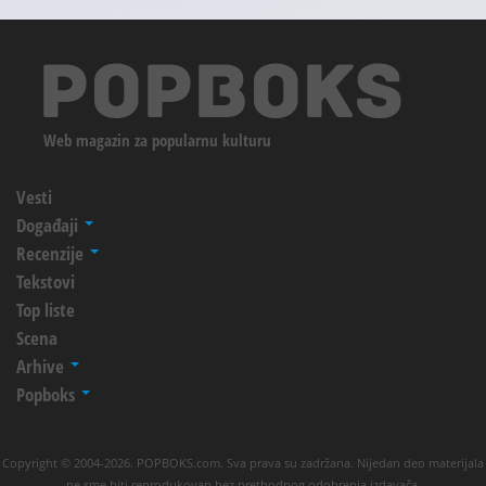
Web magazin za popularnu kulturu
Vesti
Događaji
Recenzije
Tekstovi
Top liste
Scena
Arhive
Popboks
Copyright © 2004-2026. POPBOKS.com. Sva prava su zadržana. Nijedan deo materijala
ne sme biti reprodukovan bez prethodnog odobrenja izdavača.