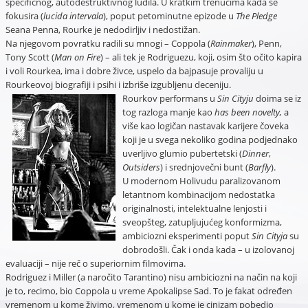
specifičnog, autodestruktivnog ludila. U kratkim trenucima kada se
fokusira (
lucida intervala
), poput petominutne epizode u
The Pledge
Seana Penna, Rourke je nedodirljiv i nedostižan.
Na njegovom povratku radili su mnogi – Coppola (
Rainmaker
), Penn,
Tony Scott (
Man on Fire
) – ali tek je Rodriguezu, koji, osim što očito kapira
i voli Rourkea, ima i dobre živce, uspelo da bajpasuje provaliju u
Rourkeovoj biografiji i psihi i izbriše izgubljenu deceniju.
Rourkov performans u
Sin Cityju
doima se iz
tog razloga manje kao
has been novelty,
a
više kao logičan nastavak karijere čoveka
koji je u svega nekoliko godina podjednako
uverljivo glumio pubertetski (
Dinner
,
Outsiders
) i srednjovečni bunt (
Barfly
).
U modernom Holivudu paralizovanom
letantnom kombinacijom nedostatka
originalnosti, intelektualne lenjosti i
sveopšteg, zatupljujućeg konformizma,
ambiciozni eksperimenti poput
Sin Cityja
su
dobrodošli. Čak i onda kada – u izolovanoj
evaluaciji – nije reč o superiornim filmovima.
Rodriguez i Miller (a naročito Tarantino) nisu ambiciozni na način na koji
je to, recimo, bio Coppola u vreme Apokalipse Sad. To je fakat određen
vremenom u kome živimo, vremenom u kome je cinizam pobedio