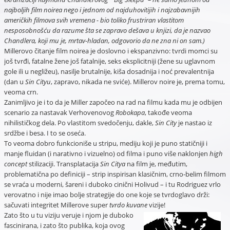
najboljih film noirea nego i jednom od najduhovitijih i najzabavnijih
američkih filmova svih vremena - bio toliko frustriran vlastitom
nesposobnošću da razume šta se zapravo dešava u knjizi, da je nazvao
Chandlera, koji mu je, mrtav-hladan, odgovorio da ne zna ni on sam.)
Millerovo čitanje film noirea je doslovno i ekspanzivno: tvrdi momci su
još tvrđi, fatalne žene još fatalnije, seks eksplicitniji (žene su uglavnom
gole ili u negližeu), nasilje brutalnije, kiša dosadnija i noć prevalentnija
(dan u
Sin Cityu
, zapravo, nikada ne sviće). Millerov noire je, prema tomu,
veoma crn.
Zanimljivo je i to da je Miller započeo na rad na filmu kada mu je odbijen
scenario za nastavak Verhovenovog
Robokapa
, takođe veoma
nihilističkog dela. Po vlastitom svedočenju, dakle,
Sin City
je nastao iz
srdžbe i besa. I to se oseća.
To veoma dobro funkcioniše u stripu, mediju koji je puno statičniji i
manje fluidan (i narativno i vizuelno) od filma i puno više naklonjen
high
concept
stilizaciji. Transplatacija
Sin Citya
na film je, međutim,
problematična po definiciji – strip inspirisan klasičnim, crno-belim filmom
se vraća u moderni, šareni i duboko cinični Holivud – i tu Rodriguez vrlo
verovatno i nije imao bolje strategije do one koje se tvrdoglavo drži:
sačuvati integritet Millerove super
tvrdo kuvane
vizije!
Zato što u tu viziju veruje i njom je duboko
fascinirana, i zato što publika, koja ovog