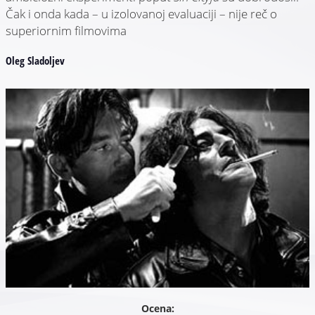
Čak i onda kada – u izolovanoj evaluaciji – nije reč o
superiornim filmovima
Oleg Sladoljev
Ocena: