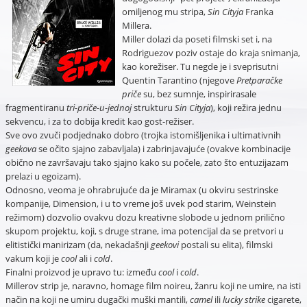
omiljenog mu stripa,
Sin Cityja
Franka
Millera.
Miller dolazi da poseti filmski set i, na
Rodriguezov poziv ostaje do kraja snimanja,
kao korežiser. Tu negde je i sveprisutni
Quentin Tarantino (njegove
Pretparačke
priče
su, bez sumnje, inspirirasale
fragmentiranu
tri-priče-u-jednoj
strukturu
Sin Cityja
), koji režira jednu
sekvencu, i za to dobija kredit kao gost-režiser.
Sve ovo zvuči podjednako dobro (trojka istomišljenika i ultimativnih
geekova
se očito sjajno zabavljala) i zabrinjavajuće (ovakve kombinacije
obično ne završavaju tako sjajno kako su počele, zato što entuzijazam
prelazi u egoizam).
Odnosno, veoma je ohrabrujuće da je Miramax (u okviru sestrinske
kompanije, Dimension, i u to vreme još uvek pod starim, Weinstein
režimom) dozvolio ovakvu dozu kreativne slobode u jednom prilično
skupom projektu, koji, s druge strane, ima potencijal da se pretvori u
elitistički manirizam (da, nekadašnji
geekovi
postali su elita), filmski
vakum koji je
cool
ali i
cold
.
Finalni proizvod je upravo tu: između
cool
i
cold
.
Millerov strip je, naravno, homage film noireu, žanru koji ne umire, na isti
način na koji ne umiru dugački muški mantili,
camel
ili
lucky strike
cigarete,