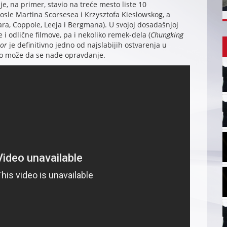
, na primer, stavio na treće mesto liste 10
osle Martina Scorsesea i Krzysztofa Kieslowskog, a
a, Coppole, Leeja i Bergmana). U svojoj dosadašnjoj
 i odlične filmove, pa i nekoliko remek-dela (
Chungking
tor
je definitivno jedno od najslabijih ostvarenja u
ko može da se nađe opravdanje.