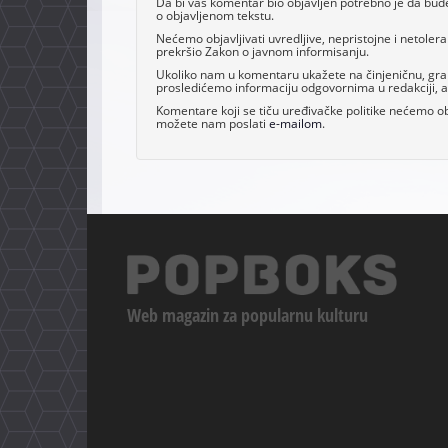
Da bi vaš komentar bio objavljen potrebno je da bud
o objavljenom tekstu.
Nećemo objavljivati uvredljive, nepristojne i netoler
prekršio Zakon o javnom informisanju.
Ukoliko nam u komentaru ukažete na činjeničnu, grama
prosledićemo informaciju odgovornima u redakciji, al
Komentare koji se tiču uređivačke politike nećemo obj
možete nam poslati
e-mailom
.
Web magazin za popularnu kulturu