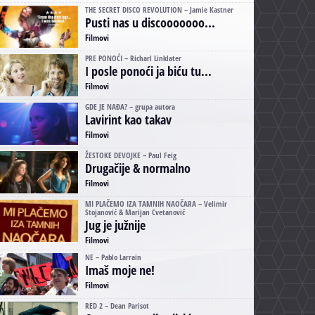
THE SECRET DISCO REVOLUTION – Jamie Kastner
Pusti nas u discooooooo...
Filmovi
PRE PONOĆI – Richarl Linklater
I posle ponoći ja biću tu...
Filmovi
GDE JE NAĐA? – grupa autora
Lavirint kao takav
Filmovi
ŽESTOKE DEVOJKE – Paul Feig
Drugačije & normalno
Filmovi
MI PLAČEMO IZA TAMNIH NAOČARA – Velimir
Stojanović & Marijan Cvetanović
Jug je južnije
Filmovi
NE – Pablo Larrain
Imaš moje ne!
Filmovi
RED 2 – Dean Parisot