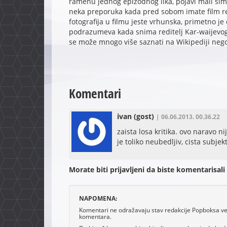
ramenu jednog epizodnog lika, pojavi mali si
neka preporuka kada pred sobom imate film redi
fotografija u filmu jeste vrhunska, primetno je 
podrazumeva kada snima reditelj Kar-waijevog
se može mnogo više saznati na Wikipediji nego
Komentari
ivan
(gost)
| 06.06.2013. 00.36.22
zaista losa kritika. ovo naravo n
je toliko neubedljiv, cista subjek
Morate biti prijavljeni da biste komentarisali
NAPOMENA:
Komentari ne odražavaju stav redakcije Popboksa već 
komentara.