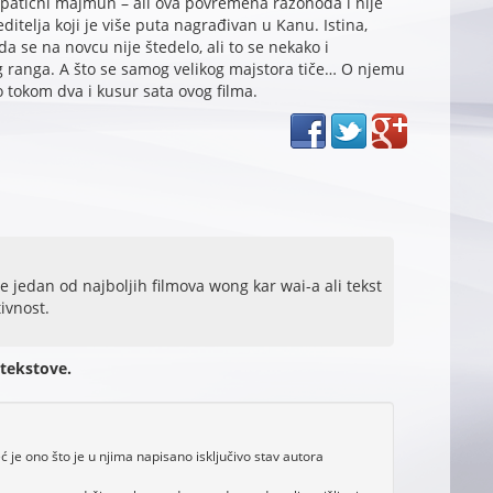
mpatični majmun – ali ova povremena razonoda i nije
telja koji je više puta nagrađivan u Kanu. Istina,
da se na novcu nije štedelo, ali to se nekako i
 ranga. A što se samog velikog majstora tiče… O njemu
 tokom dva i kusur sata ovog filma.
ije jedan od najboljih filmova wong kar wai-a ali tekst
tivnost.
 tekstove.
je ono što je u njima napisano isključivo stav autora