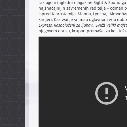
razlogom (ugledni magazine Sight & Sound ga je
najznačajnijih savremenih reditelja – odmah p
ispred Kiarostamija, Manna, Lyncha, Almodóvar
karijeri, Kar-wai je snimao uglavnom vrlo dobre
Express
,
Raspoloženi za ljubav
). Sveži
Veliki majs
njegovom opusu, krupan promašaj za koji teš