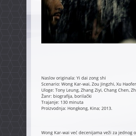
Naslov originala: Yi dai zong shi
Scenario: Wong Kar-wai, Zou Jingzhi, Xu Haofe
Uloge: Tony Leung, Zhang Ziyi, Chang Chen, 
Žanr: biografija, borilački
Trajanje: 130 minuta
Proizvodnja: Hongkong, Kina; 2013.
Wong Kar-wai već decenijama veži za jednog od 