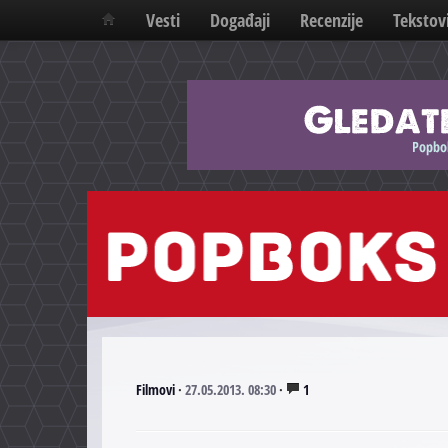
Vesti
Događaji
Recenzije
Tekstov
Filmovi
·
27.05.2013. 08:30
·
1