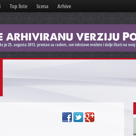
i
Top liste
Scena
Arhive