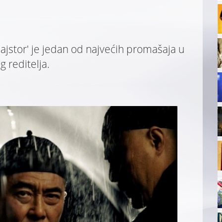
ajstor' je jedan od najvećih promašaja u
 reditelja.