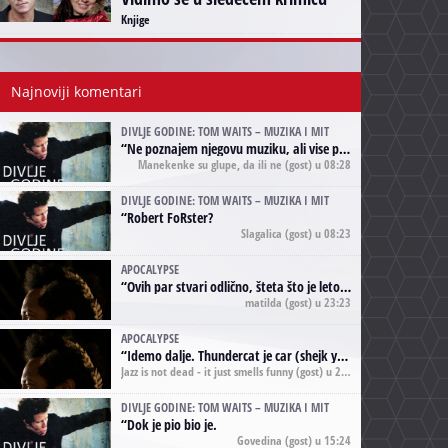
Knjige
Najnoviji komentari
DIVLJE GODINE: TOM WAITS – MUZIKA I MIT
“
Ne poznajem njegovu muziku, ali vise puta nego sto sam to zazeleo gledao sam njegove umjetnicke slike na raznim stranama interneta. Te stoga zakljucujem da je Tom Waits Lady Gaga muzike namrstenih, ma
Manekenke su glupe, da ili ne
(gost) u 08:28
DIVLJE GODINE: TOM WAITS – MUZIKA I MIT
“
Robert FoRster?
Slagalica
(gost) u 08:23
APOCALYPSE
“
Ovih par stvari odlično, šteta što je leto pri kraju, a kaput koji te vervoatno podseća na pirotski ćilim je iz tradicije Navaho indijanaca ;)
matilda
(gost) u 23:23
APOCALYPSE
“
Idemo dalje. Thundercat je car (shejk yerbuti )!
Jazz is not dead - it just smells funny
(gost) u 20:11
DIVLJE GODINE: TOM WAITS – MUZIKA I MIT
“
Dok je pio bio je.
Govedina
(gost) u 15:24