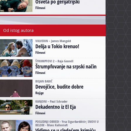
Osveta po gerijatrijski
Filmovi
Od istog autora
VULVERIN – James Mangold
Delija u Tokio krenuo!
Filmovi
ŠTRUMPFOVI 2 – Raja Gosnell
Štrumpfovanje na srpski način
Filmovi
BOJAN BABIĆ
Devojčice, budite dobre
Knjige
KANJONI – Paul Schrader
Dekadentno iz El Eja
Filmovi
POSLEDNJI OBREDI - Yrsa Sigurðardóttir; SNOVI U
BELOM - Mons Kallentoft
Vidimo se u sledećem krimiću