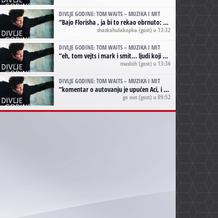
DIVLJE GODINE: TOM WAITS – MUZIKA I MIT
“
Bajo Florisha , ja bi to rekao obrnuto: Beefheart je za Waitsa, isto sto i Hendrix za Lenny Kravitza
shazkahulakopka
(gost) u 13:32
DIVLJE GODINE: TOM WAITS – MUZIKA I MIT
“
eh, tom vejts i mark i smit... ljudi koji bi muzici više doprineli da su radili kao vozači tramvaja u gsp-u.
maslcih
(gost) u 13:36
DIVLJE GODINE: TOM WAITS – MUZIKA I MIT
“
komentar o autovanju je upućen Aci, i odnosi se na ono drugo autovanje...'senzualnost Waitsa' ;)
go out
(gost) u 09:52