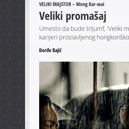
VELIKI MAJSTOR – Wong Kar-wai
Veliki promašaj
Umesto da bude trijumf, 'Veliki m
karijeri proslavljenog hongkonškog
Đorđe Bajić