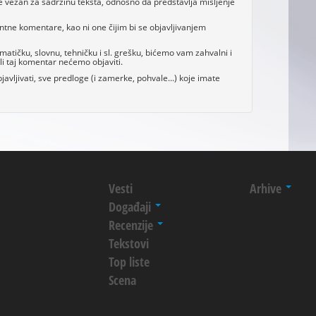
e vezan za sadržinu teksta, odnosno da predstavlja mišljenje
antne komentare, kao ni one čijim bi se objavljivanjem
tičku, slovnu, tehničku i sl. grešku, bićemo vam zahvalni i
i taj komentar nećemo objaviti.
avljivati, sve predloge (i zamerke, pohvale...) koje imate
Vesti
Arhive
Događaji
Recenzije
Tekstovi
Top liste
Scena