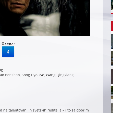
Ocena:
4
ng
Zhao Benshan, Song Hye-kyo, Wang Qingxiang
najtalentovanijih svetskih reditelja – i to sa dobrim