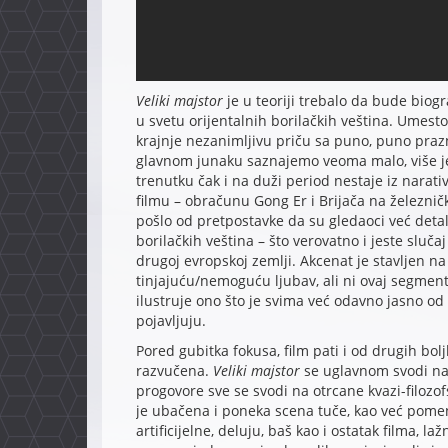
Veliki majstor
je u teoriji trebalo da bude biog
u svetu orijentalnih borilačkih veština. Umest
krajnje nezanimljivu priču sa puno, puno praz
glavnom junaku saznajemo veoma malo, više je 
trenutku čak i na duži period nestaje iz narativ
filmu – obračunu Gong Er i Brijača na železničk
pošlo od pretpostavke da su gledaoci već detal
borilačkih veština – što verovatno i jeste slučaj
drugoj evropskoj zemlji. Akcenat je stavljen n
tinjajuću/nemoguću ljubav, ali ni ovaj segment
ilustruje ono što je svima već odavno jasno od
pojavljuju.
Pored gubitka fokusa, film pati i od drugih bolj
razvučena.
Veliki majstor
se uglavnom svodi na d
progovore sve se svodi na otrcane kvazi-filozo
je ubačena i poneka scena tuče, kao već pomenu
artificijelne, deluju, baš kao i ostatak filma, la