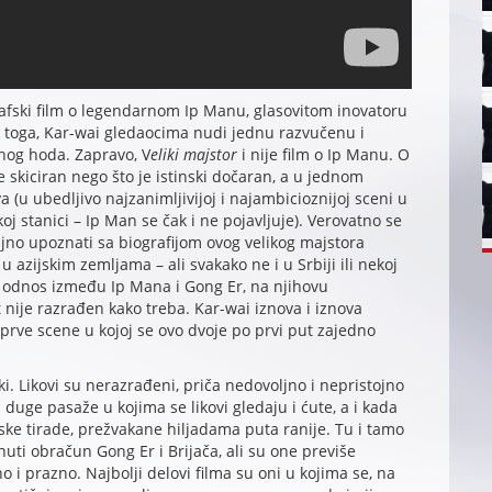
rafski film o legendarnom Ip Manu, glasovitom inovatoru
o toga, Kar-wai gledaocima nudi jednu razvučenu i
nog hoda. Zapravo, V
eliki majstor
i nije film o Ip Manu. O
skiciran nego što je istinski dočaran, a u jednom
a (u ubedljivo najzanimljivijoj i najambicioznijoj sceni u
oj stanici – Ip Man se čak i ne pojavljuje). Verovatno se
jno upoznati sa biografijom ovog velikog majstora
 u azijskim zemljama – ali svakako ne i u Srbiji ili nekoj
a odnos između Ip Mana i Gong Er, na njihovu
 nije razrađen kako treba. Kar-wai iznova i iznova
 prve scene u kojoj se ovo dvoje po prvi put zajedno
ki. Likovi su nerazrađeni, priča nedovoljno i nepristojno
uge pasaže u kojima se likovi gledaju i ćute, a i kada
fske tirade, prežvakane hiljadama puta ranije. Tu i tamo
ti obračun Gong Er i Brijača, ali su one previše
žno i prazno. Najbolji delovi filma su oni u kojima se, na