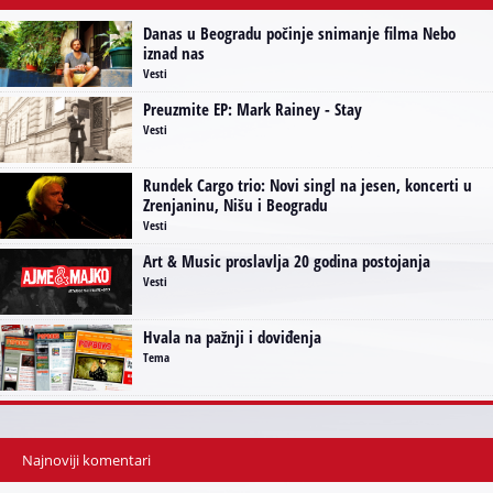
Danas u Beogradu počinje snimanje filma Nebo
iznad nas
Vesti
Preuzmite EP: Mark Rainey - Stay
Vesti
Rundek Cargo trio: Novi singl na jesen, koncerti u
Zrenjaninu, Nišu i Beogradu
Vesti
Art & Music proslavlja 20 godina postojanja
Vesti
Hvala na pažnji i doviđenja
Tema
Najnoviji komentari