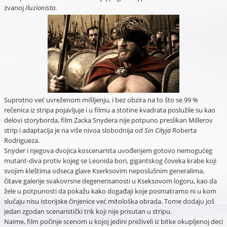
zvanoj
Iluzionista
.
Suprotno već uvreženom mišljenju, i bez obzira na to što se 99 %
rečenica iz stripa pojavljuje i u filmu a stotine kvadrata poslužile su kao
delovi storyborda, film Zacka Snydera nije potpuno preslikan Millerov
strip i adaptacija je na više nivoa slobodnija od
Sin Cityja
Roberta
Rodrigueza.
Snyder i njegova dvojica koscenarista uvođenjem gotovo nemogućeg
mutant-diva protiv kojeg se Leonida bori, gigantskog čoveka krabe koji
svojim kleštima odseca glave Kserksovim neposlušnim generalima,
čitave galerije svakovrsne degenerisanosti u Kseksovom logoru, kao da
žele u potpunosti da pokažu kako događaji koje posmatramo ni u kom
slučaju nisu istorijske činjenice već mitološka obrada. Tome dodaju još
jedan zgodan scenaristički trik koji nije prisutan u stripu.
Naime, film počinje scenom u kojoj jedini preživeli iz bitke okupljenoj deci