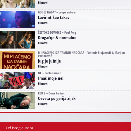
Filmovi
GDE JE NAĐA? – grupa autora
Lavirint kao takav
Filmovi
ŽESTOKE DEVOJKE – Paul Feig
Drugačije & normalno
Filmovi
MI PLAČEMO IZA TAMNIH NAOČARA – Velimir Stojanović & Marijan
Cvetanović
Jug je južnije
Filmovi
NE – Pablo Larrain
Imaš moje ne!
Filmovi
RED 2 – Dean Parisot
Osveta po gerijatrijski
Filmovi
Od istog autora