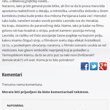
ratu, u Bilalovoj
grafičkoj noveli
)...
Naravno, lako je biti general posle bitke, ali čini se da bi prava mera bila
apsolutna realističnost u detalju, a mitološka, umetnička sloboda u širem
kontekstu (neka bude preko dva miliona Persijanaca kada već i Herodot
tako kaže, narečeni ionako izvodi poreklo Leonide sve do Herakla).
Na kraju, dolazimo do paranoičnog dela. Naime, iako je kadar na filmu
gotovo isti kao kvadrat u stripu, pokret kamere i pozicija mrtvog
Leonide, za razliku od čiste asocijacije časne pogibije na bojnom polju,
kakvu imamo čitajući strip, u filmskom svetu daju efekat
hristolikosti
.
Uz to, u poslednjem obraćanju naratora, u filmski scenario uvukla se reč
misticizam
, kao glavni simbolički neprijatelj koji je pobeđen u
Termopilskom klancu, da bi se utro put za neki novi (hrišćanski?
demokratski?) vrli svet. Kome je to bilo potrebno?
Komentari
Trenutno nema komentara.
Morate biti prijavljeni da biste komentarisali tekstove.
NAPOMENA: