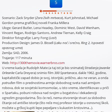
5
Scenario: Zack Snyder (
Zora živih mrtvaca
), Kurt Johnstad, Michael
Gordon prema grafičkoj noveli Franka Millera
Uloge: Gerard Butler, Lena Headey, Dominic West, David Wenham,
Vincent Regan, Rodrigo Santoro, Andrew Tiernan, Kelly Craig
Direktor fotografije: Larry Fong (
Lost
)
Production Design: James D. Bissell (
Laku noć i srećno, Ring 2, Ispovesti
opasnog uma
)
Zemlja: SAD, 2006.
Trajanje: 117 minuta
Web:
http://300themovie.warnerbros.com
U vreme kada je Rudolph Mate (a taj isti je bio snimatelj
Stradanja Jovanke
Orleanke
Carla Dreyera) snimio film
300 Spartanaca
, dakle 1962. godine,
kapitalistički zapad dobio je svoj, istorijski, prilično, ako ne veran, a onda
potruđen
film o prednostima armije slobodnog sveta nad armijom
robova, dok se sovjetski komsomolac, u isto vreme, identifikovao u priči
o Spartaku, pobuni robova nad svojim u bogatstvu i dekadenciji
ogrezlim gospodarima. Što će reći, nema otvorenije stvari za slobodno
čitanje od antičke istorije (što reče moj profesor istorije u osnovnoj školi,
možete u grčkoj kupiti lepe pepeljare s kukastim krstovima...).