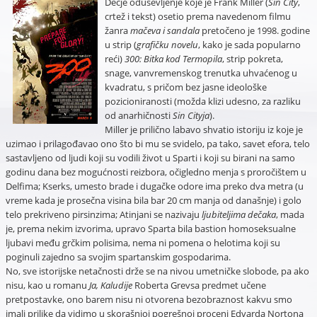
Dečje oduševljenje koje je Frank Miller (
Sin City
,
crtež i tekst) osetio prema navedenom filmu
žanra
mačeva i sandala
pretočeno je 1998. godine
u strip (
grafičku novelu
, kako je sada popularno
reći)
300: Bitka kod Termopila
, strip pokreta,
snage, vanvremenskog trenutka uhvaćenog u
kvadratu, s pričom bez jasne ideološke
pozicioniranosti (možda klizi udesno, za razliku
od anarhičnosti
Sin Cityja
).
Miller je prilično labavo shvatio istoriju iz koje je
uzimao i prilagođavao ono što bi mu se svidelo, pa tako, savet efora, telo
sastavljeno od ljudi koji su vodili život u Sparti i koji su birani na samo
godinu dana bez mogućnosti reizbora, očigledno menja s proročištem u
Delfima; Kserks, umesto brade i dugačke odore ima preko dva metra (u
vreme kada je prosečna visina bila bar 20 cm manja od današnje) i golo
telo prekriveno pirsinzima; Atinjani se nazivaju
ljubiteljima dečaka
, mada
je, prema nekim izvorima, upravo Sparta bila bastion homoseksualne
ljubavi među grčkim polisima, nema ni pomena o helotima koji su
poginuli zajedno sa svojim spartanskim gospodarima.
No, sve istorijske netačnosti drže se na nivou umetničke slobode, pa ako
nisu, kao u romanu
Ja, Kaludije
Roberta Grevsa predmet učene
pretpostavke, ono barem nisu ni otvorena bezobraznost kakvu smo
imali prilike da vidimo u skorašnjoj pogrešnoj proceni Edvarda Nortona