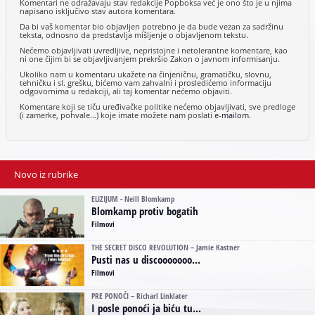
Komentari ne odražavaju stav redakcije Popboksa već je ono što je u njima
napisano isključivo stav autora komentara.
Da bi vaš komentar bio objavljen potrebno je da bude vezan za sadržinu
teksta, odnosno da predstavlja mišljenje o objavljenom tekstu.
Nećemo objavljivati uvredljive, nepristojne i netolerantne komentare, kao
ni one čijim bi se objavljivanjem prekršio Zakon o javnom informisanju.
Ukoliko nam u komentaru ukažete na činjeničnu, gramatičku, slovnu,
tehničku i sl. grešku, bićemo vam zahvalni i prosledićemo informaciju
odgovornima u redakciji, ali taj komentar nećemo objaviti.
Komentare koji se tiču uređivačke politike nećemo objavljivati, sve predloge
(i zamerke, pohvale...) koje imate možete nam poslati
e-mailom
.
Novo iz rubrike
ELIZIJUM - Neill Blomkamp
Blomkamp protiv bogatih
Filmovi
THE SECRET DISCO REVOLUTION – Jamie Kastner
Pusti nas u discooooooo...
Filmovi
PRE PONOĆI – Richarl Linklater
I posle ponoći ja biću tu...