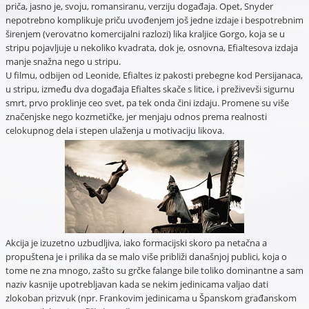
priča, jasno je, svoju, romansiranu, verziju događaja. Opet, Snyder
nepotrebno komplikuje priču uvođenjem još jedne izdaje i bespotrebnim
širenjem (verovatno komercijalni razlozi) lika kraljice Gorgo, koja se u
stripu pojavljuje u nekoliko kvadrata, dok je, osnovna, Efialtesova izdaja
manje snažna nego u stripu.
U filmu, odbijen od Leonide, Efialtes iz pakosti prebegne kod Persijanaca,
u stripu, između dva događaja Efialtes skače s litice, i preživevši sigurnu
smrt, prvo proklinje ceo svet, pa tek onda čini izdaju. Promene su više
značenjske nego kozmetičke, jer menjaju odnos prema realnosti
celokupnog dela i stepen ulaženja u motivaciju likova.
Akcija je izuzetno uzbudljiva, iako formacijski skoro pa netačna a
propuštena je i prilika da se malo više približi današnjoj publici, koja o
tome ne zna mnogo, zašto su grčke falange bile toliko dominantne a sam
naziv kasnije upotrebljavan kada se nekim jedinicama valjao dati
zlokoban prizvuk (npr. Frankovim jedinicama u Španskom građanskom