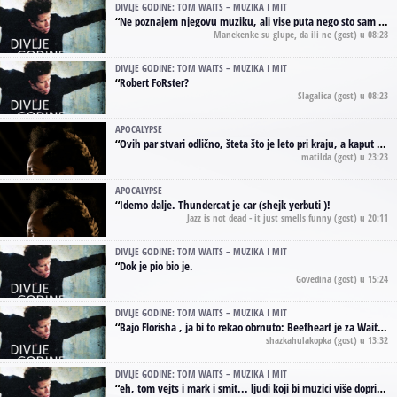
DIVLJE GODINE: TOM WAITS – MUZIKA I MIT
“
Ne poznajem njegovu muziku, ali vise puta nego sto sam to zazeleo gledao sam njegove umjetnicke slike na raznim stranama interneta. Te stoga zakljucujem da je Tom Waits Lady Gaga muzike namrstenih, ma
Manekenke su glupe, da ili ne
(gost) u 08:28
DIVLJE GODINE: TOM WAITS – MUZIKA I MIT
“
Robert FoRster?
Slagalica
(gost) u 08:23
APOCALYPSE
“
Ovih par stvari odlično, šteta što je leto pri kraju, a kaput koji te vervoatno podseća na pirotski ćilim je iz tradicije Navaho indijanaca ;)
matilda
(gost) u 23:23
APOCALYPSE
“
Idemo dalje. Thundercat je car (shejk yerbuti )!
Jazz is not dead - it just smells funny
(gost) u 20:11
DIVLJE GODINE: TOM WAITS – MUZIKA I MIT
“
Dok je pio bio je.
Govedina
(gost) u 15:24
DIVLJE GODINE: TOM WAITS – MUZIKA I MIT
“
Bajo Florisha , ja bi to rekao obrnuto: Beefheart je za Waitsa, isto sto i Hendrix za Lenny Kravitza
shazkahulakopka
(gost) u 13:32
DIVLJE GODINE: TOM WAITS – MUZIKA I MIT
“
eh, tom vejts i mark i smit... ljudi koji bi muzici više doprineli da su radili kao vozači tramvaja u gsp-u.