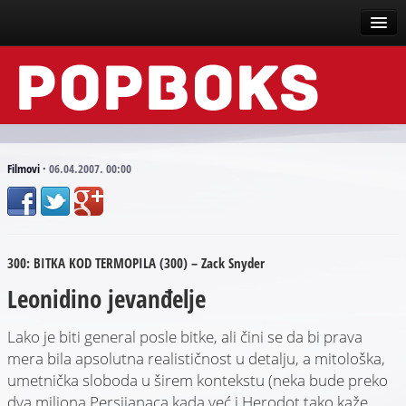
Vesti
Događaji
Recenzije
Filmovi
·
06.04.2007. 00:00
Tekstovi
Top liste
300: BITKA KOD TERMOPILA (300) – Zack Snyder
Scena
Leonidino jevanđelje
Arhive
Lako je biti general posle bitke, ali čini se da bi prava
mera bila apsolutna realističnost u detalju, a mitološka,
umetnička sloboda u širem kontekstu (neka bude preko
dva miliona Persijanaca kada već i Herodot tako kaže,