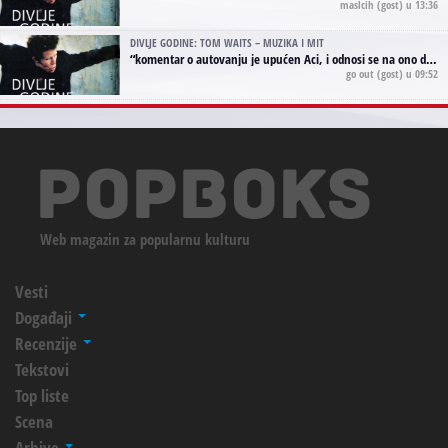
maslcih
(gost) u 13:36
DIVLJE GODINE: TOM WAITS – MUZIKA I MIT
“
komentar o autovanju je upućen Aci, i odnosi se na ono drugo autovanje...'senzualnost Waitsa' ;)
go out
(gost) u 09:52
Web magazin za popularnu kulturu
Vesti
Događaji
Recenzije
Tekstovi
Top liste
Scena
Arhive