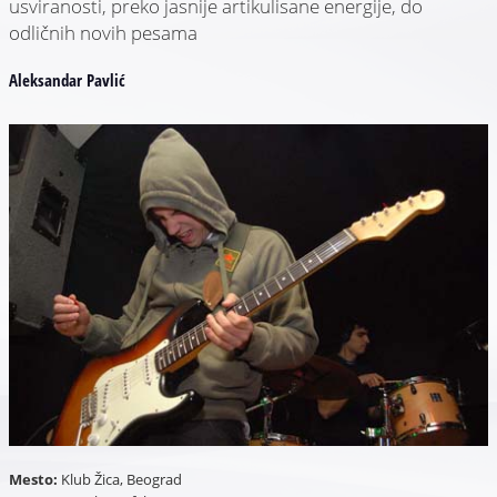
usviranosti, preko jasnije artikulisane energije, do
odličnih novih pesama
Aleksandar Pavlić
Mesto:
Klub Žica, Beograd