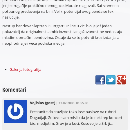
jer je drugačije praktično nemoguće. Morate reagovati. Sat vremena
potpunog predavanja na bini. Veliki potencijal ovog benda se tek
naslućuje.
Nastup bendova Slaptrap i Suttgart Online u Žici bio je još jedan
pokazatelj da originalnost, ambicioznost i angažovanost ne nedostaju
mladim domaćim bendovima. Ostaje da se to potvrdi kroz izdanja, a
neophodna je i veća podrška medija.
Galerija fotografija
Komentari
Vojislav
(gost)
| 17.02.2008. 01.55.08
Prestanite da stavljate tako lose naslove na rubrici
Dogadjaji. Gotovo sam mislio da je to neki rep koncert
bio, medjutim. Gruv je u kuci, Kosovo je u Srbiji...