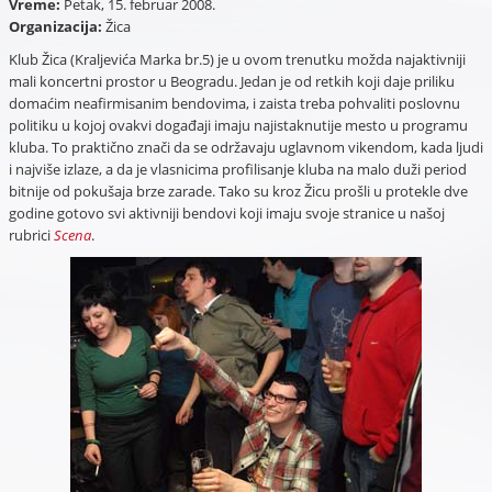
Vreme:
Petak, 15. februar 2008.
Organizacija:
Žica
Klub Žica (Kraljevića Marka br.5) je u ovom trenutku možda najaktivniji
mali koncertni prostor u Beogradu. Jedan je od retkih koji daje priliku
domaćim neafirmisanim bendovima, i zaista treba pohvaliti poslovnu
politiku u kojoj ovakvi događaji imaju najistaknutije mesto u programu
kluba. To praktično znači da se održavaju uglavnom vikendom, kada ljudi
i najviše izlaze, a da je vlasnicima profilisanje kluba na malo duži period
bitnije od pokušaja brze zarade. Tako su kroz Žicu prošli u protekle dve
godine gotovo svi aktivniji bendovi koji imaju svoje stranice u našoj
rubrici
Scena
.