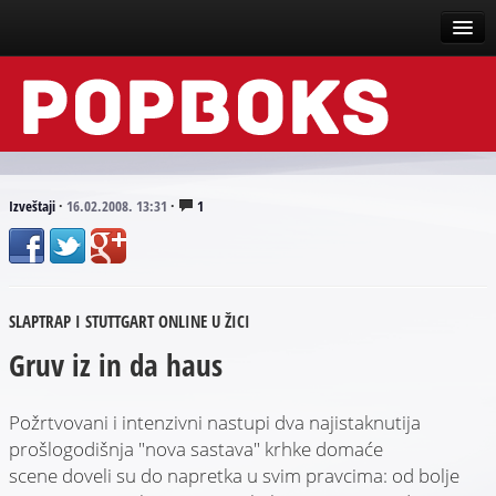
Vesti
Događaji
Recenzije
Izveštaji
·
16.02.2008. 13:31
·
1
Tekstovi
Top liste
SLAPTRAP I STUTTGART ONLINE U ŽICI
Scena
Gruv iz in da haus
Arhive
Požrtvovani i intenzivni nastupi dva najistaknutija
prošlogodišnja "nova sastava" krhke domaće
scene doveli su do napretka u svim pravcima: od bolje