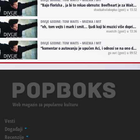
“
Bajo Florisha , ja bi to rekao obrnuto: Beefheart je za Waitsa, isto sto i Hendrix za Lenny Kravitza
shazkahulakopka
(gost) u 13:32
DIVLJE GODINE: TOM WAITS – MUZIKA I MIT
“
eh, tom vejts i mark i smit... ljudi koji bi muzici više doprineli da su radili kao vozači tramvaja u gsp-u.
maslcih
(gost) u 13:36
DIVLJE GODINE: TOM WAITS – MUZIKA I MIT
“
komentar o autovanju je upućen Aci, i odnosi se na ono drugo autovanje...'senzualnost Waitsa' ;)
go out
(gost) u 09:52
Web magazin za popularnu kulturu
Vesti
Događaji
Recenzije