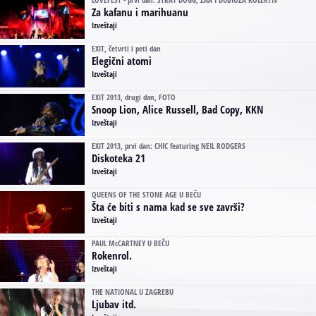
Za kafanu i marihuanu
Izveštaji
EXIT, četvrti i peti dan
Elegični atomi
Izveštaji
EXIT 2013, drugi dan, FOTO
Snoop Lion, Alice Russell, Bad Copy, KKN
Izveštaji
EXIT 2013, prvi dan: CHIC featuring NEIL RODGERS
Diskoteka 21
Izveštaji
QUEENS OF THE STONE AGE U BEČU
Šta će biti s nama kad se sve završi?
Izveštaji
PAUL McCARTNEY U BEČU
Rokenrol.
Izveštaji
THE NATIONAL U ZAGREBU
Ljubav itd.