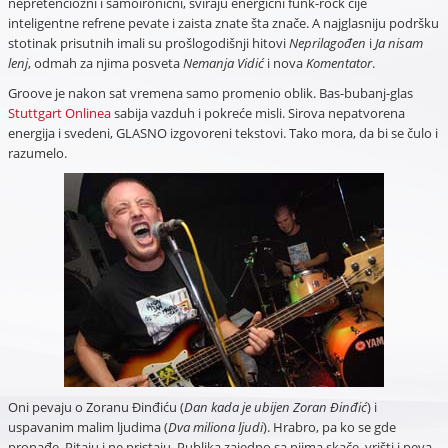
nepretenciozni i samoironični, sviraju energični funk-rock čije
inteligentne refrene pevate i zaista znate šta znače. A najglasniju podršku
stotinak prisutnih imali su prošlogodišnji hitovi
Neprilagođen
i
Ja nisam
lenj
, odmah za njima posveta
Nemanja Vidić
i nova
Komentator
.
Groove je nakon sat vremena samo promenio oblik. Bas-bubanj-glas
Stuttgart Onlinea
sabija vazduh i pokreće misli. Sirova nepatvorena
energija i svedeni, GLASNO izgovoreni tekstovi. Tako mora, da bi se čulo i
razumelo.
Oni pevaju o Zoranu Đinđiću (
Dan kada je ubijen Zoran Đinđić
) i
uspavanim malim ljudima (
Dva miliona ljudi
). Hrabro, pa ko se gde
pronađe. Pitaju i ne pristaju. Publika zajedno sa njima skače, vrišti i peva,