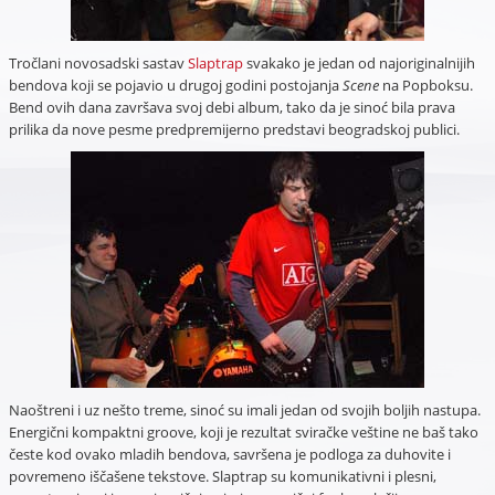
Tročlani novosadski sastav
Slaptrap
svakako je jedan od najoriginalnijih
bendova koji se pojavio u drugoj godini postojanja
Scene
na Popboksu.
Bend ovih dana završava svoj debi album, tako da je sinoć bila prava
prilika da nove pesme predpremijerno predstavi beogradskoj publici.
Naoštreni i uz nešto treme, sinoć su imali jedan od svojih boljih nastupa.
Energični kompaktni groove, koji je rezultat sviračke veštine ne baš tako
česte kod ovako mladih bendova, savršena je podloga za duhovite i
povremeno iščašene tekstove. Slaptrap su komunikativni i plesni,