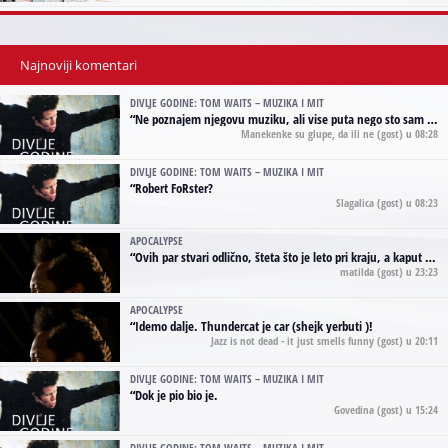
Najnoviji komentari
DIVLJE GODINE: TOM WAITS – MUZIKA I MIT
“
Ne poznajem njegovu muziku, ali vise puta nego sto sam to zazeleo gledao sam njegove umjetnicke slike na raznim stranama interneta. Te stoga zakljucujem da je Tom Waits Lady Gaga muzike namrstenih, ma
Manekenke su glupe, da ili ne
(gost) u 08:28
DIVLJE GODINE: TOM WAITS – MUZIKA I MIT
“
Robert FoRster?
Slagalica
(gost) u 08:23
APOCALYPSE
“
Ovih par stvari odlično, šteta što je leto pri kraju, a kaput koji te vervoatno podseća na pirotski ćilim je iz tradicije Navaho indijanaca ;)
matilda
(gost) u 23:23
APOCALYPSE
“
Idemo dalje. Thundercat je car (shejk yerbuti )!
Jazz is not dead - it just smells funny
(gost) u 20:11
DIVLJE GODINE: TOM WAITS – MUZIKA I MIT
“
Dok je pio bio je.
Govedina
(gost) u 15:24
DIVLJE GODINE: TOM WAITS – MUZIKA I MIT