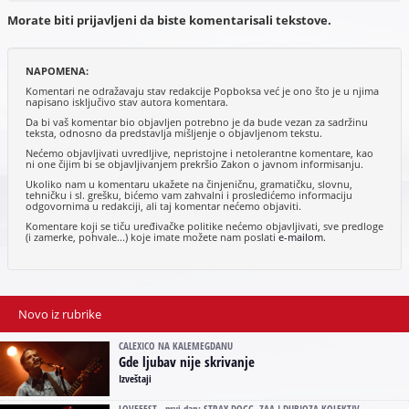
Morate biti prijavljeni da biste komentarisali tekstove.
NAPOMENA:
Komentari ne odražavaju stav redakcije Popboksa već je ono što je u njima
napisano isključivo stav autora komentara.
Da bi vaš komentar bio objavljen potrebno je da bude vezan za sadržinu
teksta, odnosno da predstavlja mišljenje o objavljenom tekstu.
Nećemo objavljivati uvredljive, nepristojne i netolerantne komentare, kao
ni one čijim bi se objavljivanjem prekršio Zakon o javnom informisanju.
Ukoliko nam u komentaru ukažete na činjeničnu, gramatičku, slovnu,
tehničku i sl. grešku, bićemo vam zahvalni i prosledićemo informaciju
odgovornima u redakciji, ali taj komentar nećemo objaviti.
Komentare koji se tiču uređivačke politike nećemo objavljivati, sve predloge
(i zamerke, pohvale...) koje imate možete nam poslati
e-mailom
.
Novo iz rubrike
CALEXICO NA KALEMEGDANU
Gde ljubav nije skrivanje
Izveštaji
LOVEFEST - prvi dan: STRAY DOGG, ZAA I DUBIOZA KOLEKTIV