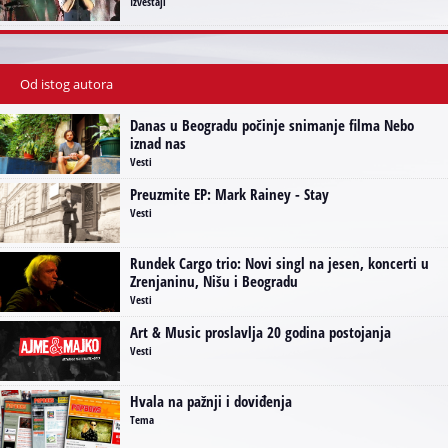
Izveštaji
Od istog autora
Danas u Beogradu počinje snimanje filma Nebo
iznad nas
Vesti
Preuzmite EP: Mark Rainey - Stay
Vesti
Rundek Cargo trio: Novi singl na jesen, koncerti u
Zrenjaninu, Nišu i Beogradu
Vesti
Art & Music proslavlja 20 godina postojanja
Vesti
Hvala na pažnji i doviđenja
Tema