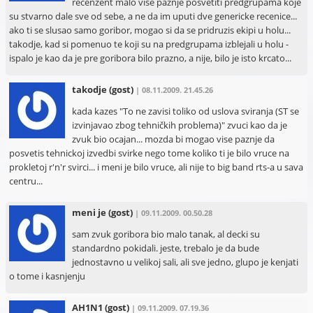
recenzent malo vise paznje posvetiti predgrupama koje
su stvarno dale sve od sebe, a ne da im uputi dve genericke recenice...
ako ti se slusao samo goribor, mogao si da se pridruzis ekipi u holu...
takodje, kad si pomenuo te koji su na predgrupama izblejali u holu -
ispalo je kao da je pre goribora bilo prazno, a nije, bilo je isto krcato...
takodje
(gost)
| 08.11.2009. 21.45.26
kada kazes "To ne zavisi toliko od uslova sviranja (ST se
izvinjavao zbog tehničkih problema)" zvuci kao da je
zvuk bio ocajan... mozda bi mogao vise paznje da
posvetis tehnickoj izvedbi svirke nego tome koliko ti je bilo vruce na
prokletoj r'n'r svirci... i meni je bilo vruce, ali nije to big band rts-a u sava
centru...
meni je
(gost)
| 09.11.2009. 00.50.28
sam zvuk goribora bio malo tanak, al decki su
standardno pokidali. jeste, trebalo je da bude
jednostavno u velikoj sali, ali sve jedno, glupo je kenjati
o tome i kasnjenju
AH1N1
(gost)
| 09.11.2009. 07.19.36