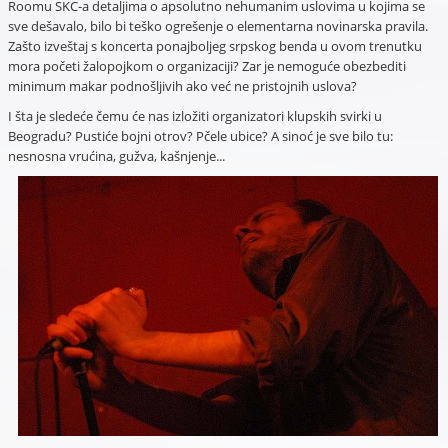
Roomu SKC-a detaljima o apsolutno nehumanim uslovima u kojima se
sve dešavalo, bilo bi teško ogrešenje o elementarna novinarska pravila.
Zašto izveštaj s koncerta ponajboljeg srpskog benda u ovom trenutku
mora početi žalopojkom o organizaciji? Zar je nemoguće obezbediti
minimum makar podnošljivih ako već ne pristojnih uslova?
I šta je sledeće čemu će nas izložiti organizatori klupskih svirki u
Beogradu? Pustiće bojni otrov? Pčele ubice? A sinoć je sve bilo tu:
nesnosna vrućina, gužva, kašnjenje...