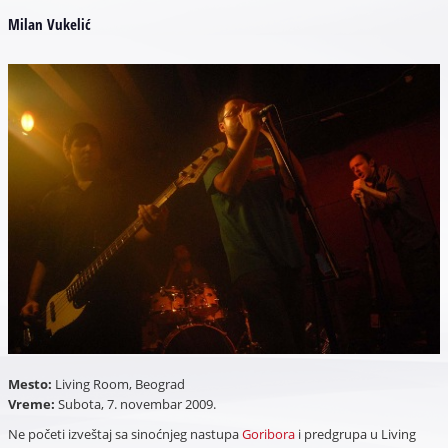
Milan Vukelić
Mesto:
Living Room, Beograd
Vreme:
Subota, 7. novembar 2009.
Ne početi izveštaj sa sinoćnjeg nastupa
Goribora
i predgrupa u Living