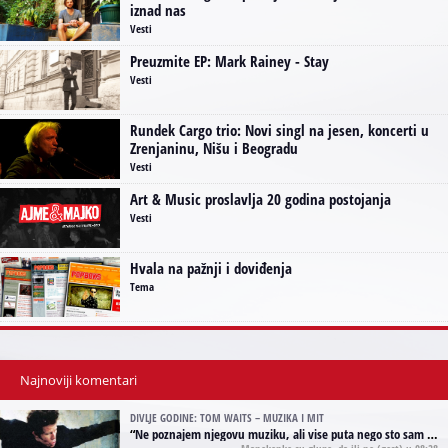
iznad nas
Vesti
Preuzmite EP: Mark Rainey - Stay
Vesti
Rundek Cargo trio: Novi singl na jesen, koncerti u
Zrenjaninu, Nišu i Beogradu
Vesti
Art & Music proslavlja 20 godina postojanja
Vesti
Hvala na pažnji i doviđenja
Tema
Najnoviji komentari
DIVLJE GODINE: TOM WAITS – MUZIKA I MIT
“
Ne poznajem njegovu muziku, ali vise puta nego sto sam to zazeleo gledao sam njegove umjetnicke slike na raznim stranama interneta. Te stoga zakljucujem da je Tom Waits Lady Gaga muzike namrstenih, ma