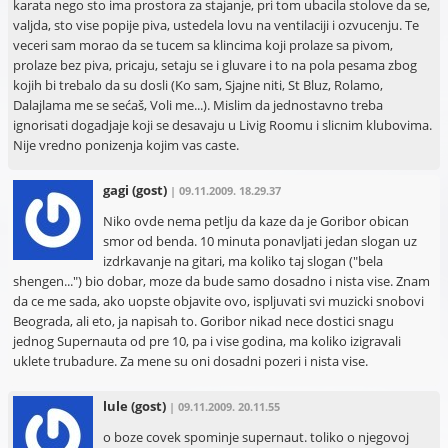
karata nego sto ima prostora za stajanje, pri tom ubacila stolove da se,
valjda, sto vise popije piva, ustedela lovu na ventilaciji i ozvucenju. Te
veceri sam morao da se tucem sa klincima koji prolaze sa pivom,
prolaze bez piva, pricaju, setaju se i gluvare i to na pola pesama zbog
kojih bi trebalo da su dosli (Ko sam, Sjajne niti, St Bluz, Rolamo,
Dalajlama me se sećaš, Voli me...). Mislim da jednostavno treba
ignorisati dogadjaje koji se desavaju u Livig Roomu i slicnim klubovima.
Nije vredno ponizenja kojim vas caste.
gagi
(gost)
| 09.11.2009. 18.29.37
Niko ovde nema petlju da kaze da je Goribor obican
smor od benda. 10 minuta ponavljati jedan slogan uz
izdrkavanje na gitari, ma koliko taj slogan ("bela
shengen...") bio dobar, moze da bude samo dosadno i nista vise. Znam
da ce me sada, ako uopste objavite ovo, ispljuvati svi muzicki snobovi
Beograda, ali eto, ja napisah to. Goribor nikad nece dostici snagu
jednog Supernauta od pre 10, pa i vise godina, ma koliko izigravali
uklete trubadure. Za mene su oni dosadni pozeri i nista vise.
lule
(gost)
| 09.11.2009. 20.11.55
o boze covek spominje supernaut. toliko o njegovoj