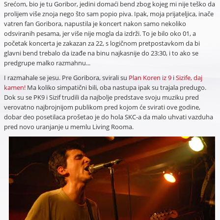
Srećom, bio je tu Goribor, jedini domaći bend zbog kojeg mi nije teško da
prolijem više znoja nego što sam popio piva. Ipak, moja prijateljica, inače
vatren fan Goribora, napustila je koncert nakon samo nekoliko
odsviranih pesama, jer više nije mogla da izdrži. To je bilo oko 01, a
početak koncerta je zakazan za 22, s logičnom pretpostavkom da bi
glavni bend trebalo da izađe na binu najkasnije do 23:30, i to ako se
predgrupe malko razmahnu...
I razmahale se jesu. Pre Goribora, svirali su
Plan Koren iz 9
i
Sizife, daj
kamen!
Ma koliko simpatični bili, oba nastupa ipak su trajala predugo.
Dok su se PK9 i Sizif trudili da najbolje predstave svoju muziku pred
verovatno najbrojnijom publikom pred kojom će svirati ove godine,
dobar deo posetilaca prošetao je do hola SKC-a da malo uhvati vazduha
pred novo uranjanje u memlu Living Rooma.