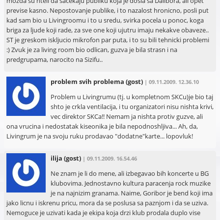
mozda su hteli da sacekaju publiku koja je dosla sa Dalibora, ali opet
previse kasno. Nepostovanje publike, i to nazalost hronicno, posli put
kad sam bio u Livingroomu i to u sredu, svirka pocela u ponoc, koga
briga za ljude koji rade, za sve one koji ujutru imaju nekakve obaveze..
ST je greskom iskljucio mikrofon par puta, i to su bili tehnicki problemi
:) Zvuk je za living room bio odlican, guzva je bila strasn i na
predgrupama, narocito na Sizifu..
problem svih problema
(gost)
| 09.11.2009. 12.36.10
Problem u Livingrumu (tj. u kompletnom SKCu)je bio taj
shto je crkla ventilacija, i tu organizatori nisu nishta krivi,
vec direktor SKCa!! Nemam ja nishta protiv guzve, ali
ona vrucina i nedostatak kiseonika je bila nepodnoshljiva... Ah, da,
Livingrum je na svoju ruku prodavao "dodatne"karte... lopovluk!
ilija
(gost)
| 09.11.2009. 16.54.46
Ne znam je li do mene, ali izbegavao bih koncerte u BG
klubovima. Jednostavno kultura paracenja rock muzike
je na najnizim granama. Naime, Goribor je bend koji ima
jako licnu i iskrenu pricu, mora da se poslusa sa paznjom i da se uziva.
Nemoguce je uzivati kada je ekipa koja drzi klub prodala duplo vise