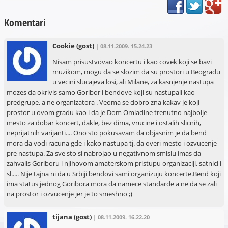
Komentari
Cookie
(gost)
| 08.11.2009. 15.24.23
Nisam prisustvovao koncertu i kao covek koji se bavi
muzikom, mogu da se slozim da su prostori u Beogradu
u vecini slucajeva losi, ali Milane, za kasnjenje nastupa
mozes da okrivis samo Goribor i bendove koji su nastupali kao
predgrupe, a ne organizatora . Veoma se dobro zna kakav je koji
prostor u ovom gradu kao i da je Dom Omladine trenutno najbolje
mesto za dobar koncert, dakle, bez dima, vrucine i ostalih slicnih,
neprijatnih varijanti.... Ono sto pokusavam da objasnim je da bend
mora da vodi racuna gde i kako nastupa tj. da overi mesto i ozvucenje
pre nastupa. Za sve sto si nabrojao u negativnom smislu imas da
zahvalis Goriboru i njihovom amaterskom pristupu organizaciji, satnici i
sl..... Nije tajna ni da u Srbiji bendovi sami organizuju koncerte.Bend koji
ima status jednog Goribora mora da namece standarde a ne da se zali
na prostor i ozvucenje jer je to smeshno ;)
tijana
(gost)
| 08.11.2009. 16.22.20