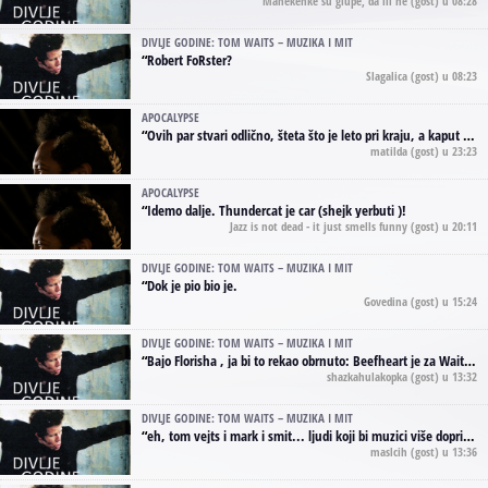
Manekenke su glupe, da ili ne
(gost) u 08:28
DIVLJE GODINE: TOM WAITS – MUZIKA I MIT
“
Robert FoRster?
Slagalica
(gost) u 08:23
APOCALYPSE
“
Ovih par stvari odlično, šteta što je leto pri kraju, a kaput koji te vervoatno podseća na pirotski ćilim je iz tradicije Navaho indijanaca ;)
matilda
(gost) u 23:23
APOCALYPSE
“
Idemo dalje. Thundercat je car (shejk yerbuti )!
Jazz is not dead - it just smells funny
(gost) u 20:11
DIVLJE GODINE: TOM WAITS – MUZIKA I MIT
“
Dok je pio bio je.
Govedina
(gost) u 15:24
DIVLJE GODINE: TOM WAITS – MUZIKA I MIT
“
Bajo Florisha , ja bi to rekao obrnuto: Beefheart je za Waitsa, isto sto i Hendrix za Lenny Kravitza
shazkahulakopka
(gost) u 13:32
DIVLJE GODINE: TOM WAITS – MUZIKA I MIT
“
eh, tom vejts i mark i smit... ljudi koji bi muzici više doprineli da su radili kao vozači tramvaja u gsp-u.
maslcih
(gost) u 13:36