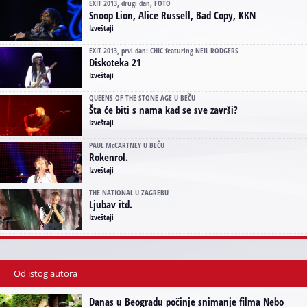
EXIT 2013, drugi dan, FOTO
Snoop Lion, Alice Russell, Bad Copy, KKN
Izveštaji
EXIT 2013, prvi dan: CHIC featuring NEIL RODGERS
Diskoteka 21
Izveštaji
QUEENS OF THE STONE AGE U BEČU
Šta će biti s nama kad se sve završi?
Izveštaji
PAUL McCARTNEY U BEČU
Rokenrol.
Izveštaji
THE NATIONAL U ZAGREBU
Ljubav itd.
Izveštaji
Od istog autora
Danas u Beogradu počinje snimanje filma Nebo