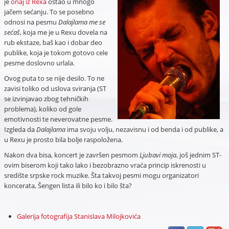
je
onaj iz Rexa
ostao u mnogo
jačem sećanju. To se posebno
odnosi na pesmu
Dalajlama me se
sećaš
, koja me je u Rexu dovela na
rub ekstaze, baš kao i dobar deo
publike, koja je tokom gotovo cele
pesme doslovno urlala.
Ovog puta to se nije desilo. To ne
zavisi toliko od uslova sviranja (ST
se izvinjavao zbog tehničkih
problema), koliko od gole
emotivnosti te neverovatne pesme.
Izgleda da
Dalajlama
ima svoju volju, nezavisnu i od benda i od publike, a
u Rexu je prosto bila bolje raspoložena.
Nakon dva bisa, koncert je završen pesmom
Ljubavi moja
, još jednim ST-
ovim biserom koji tako lako i bezobrazno vraća princip iskrenosti u
središte srpske rock muzike. Šta takvoj pesmi mogu organizatori
koncerata, Šengen lista ili bilo ko i bilo šta?
Galerija fotografija Stanislava Milojkovića