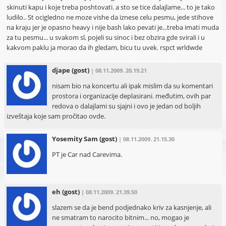
skinuti kapu i koje treba poshtovati. a sto se tice dalajlame... to je tako
ludilo.. St ocigledno ne moze vishe da iznese celu pesmu, jede stihove
na kraju jer je opasno heavy i nije bash lako pevati je...treba imati muda
za tu pesmu... u svakom sl, pojeli su sinoc i bez obzira gde svirali i u
kakvom paklu ja morao da ih gledam, bicu tu uvek. rspct wrldwde
djape
(gost)
| 08.11.2009. 20.19.21
nisam bio na koncertu ali ipak mislim da su komentari
prostora i organizacije deplasirani. međutim, ovih par
redova o dalajlami su sjajni i ovo je jedan od boljih
izveštaja koje sam pročitao ovde.
Yosemity Sam
(gost)
| 08.11.2009. 21.15.30
PT je Car nad Carevima.
eh
(gost)
| 08.11.2009. 21.39.50
slazem se da je bend podjednako kriv za kasnjenje, ali
ne smatram to narocito bitnim... no, mogao je