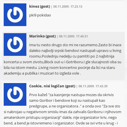
kinez
(gost)
| 08.11.2009. 17.23.13
pki9 pokidao
Marinko
(gost)
| 08.11.2009. 17.40.51
Ima tu nesto drugo sto mi ne razumemo.Zasto bi inace
daleko najbolji srpski bendovi nastupali upravo u living
roomu.Poslednju nedelju cu pamtiti po 2 najbitnija
koncerta u svom zivotu,Block out-u i Gotriboru.I gle slucajnosti oba su
bila na istom mestu .Living room koncertno pocinje da lici na staru
akademiju a publika i muzicari to izgleda vole .
Cookie, nisi logičan
(gost)
| 08.11.2009. 17.43.39
Prvo kažeš "za kasnjenje nastupa mozes da okrivis
samo Goribor i bendove koji su nastupali kao
predgrupe, a ne organizatora ." a onda ovo "Za sve sto
si nabrojao u negativnom smislu imas da zahvalis Goriboru i njihovom
amaterskom pristupu organizaciji" dakle, nije organizator kriv, nego
bend, a bend je istovremeno i organizator. Ovde se svi vrte u krug - i