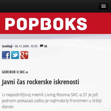
Vesti
Događaji
Recenzije
Izveštaji
·
08.11.2009. 15:55
·
36
Tekstovi
Top liste
GORIBOR U SKC-u
Scena
Javni čas rockerske iskrenosti
Arhive
U nepodnšljivoj memli Living Rooma SKC-a ST je još
jednom pokazao zašto je najhrabriji frontmen u Srbiji
danas