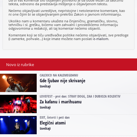
Da bi vaš komentar bio objavljen potrebno je da bude vezan za sadržinu
teksta, odnosno da predstavlja mišljenje o objavljenom tekstu.
Nećemo objavljivati uvredljive, nepristojne i netolerantne komentare, kao
ni one čijim bi se objavljivanjem prekršio Zakon o javnom informisanju.
Ukoliko nam u komentaru ukažete na činjeničnu, gramatičku, slovnu,
tehničku i sl. grešku, bićemo vam zahvalni i prosledićemo informaciju
odgovornima u redakciji, ali taj komentar nećemo objaviti.
Komentare koji se tiču uređivačke politike nećemo objavljivati, sve predloge
(i zamerke, pohvale...) koje imate možete nam poslati
e-mailom
.
Novo iz rubrike
CALEXICO NA KALEMEGDANU
Gde ljubav nije skrivanje
Izveštaji
LOVEFEST - prvi dan: STRAY DOGG, ZAA I DUBIOZA KOLEKTIV
Za kafanu i marihuanu
Izveštaji
EXIT, četvrti i peti dan
Elegični atomi
Izveštaji