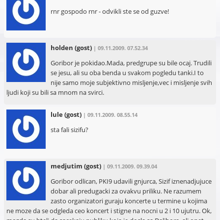
rnr gospodo rnr - odvikli ste se od guzve!
holden
(gost)
| 09.11.2009. 07.52.34
Goribor je pokidao.Mada, predgrupe su bile ocaj. Trudili
se jesu, ali su oba benda u svakom pogledu tanki.I to
nije samo moje subjektivno misljenje,vec i misljenje svih
ljudi koji su bili sa mnom na svirci.
lule
(gost)
| 09.11.2009. 08.55.14
sta fali sizifu?
medjutim
(gost)
| 09.11.2009. 09.39.04
Goribor odlican, PKI9 udavili gnjurca, Sizif iznenadjujuce
dobar ali predugacki za ovakvu priliku. Ne razumem
zasto organizatori guraju koncerte u termine u kojima
ne moze da se odgleda ceo koncert i stigne na nocni u 2 i 10 ujutru. Ok,