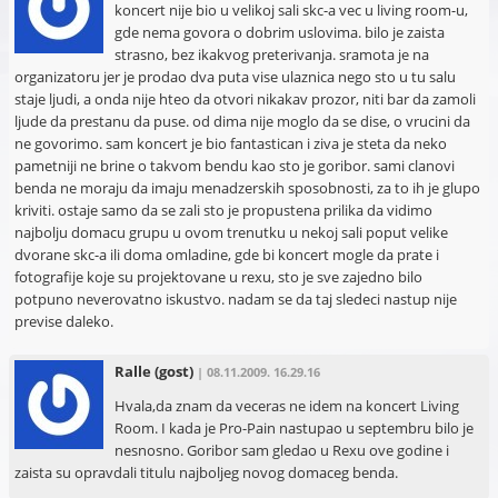
koncert nije bio u velikoj sali skc-a vec u living room-u,
gde nema govora o dobrim uslovima. bilo je zaista
strasno, bez ikakvog preterivanja. sramota je na
organizatoru jer je prodao dva puta vise ulaznica nego sto u tu salu
staje ljudi, a onda nije hteo da otvori nikakav prozor, niti bar da zamoli
ljude da prestanu da puse. od dima nije moglo da se dise, o vrucini da
ne govorimo. sam koncert je bio fantastican i ziva je steta da neko
pametniji ne brine o takvom bendu kao sto je goribor. sami clanovi
benda ne moraju da imaju menadzerskih sposobnosti, za to ih je glupo
kriviti. ostaje samo da se zali sto je propustena prilika da vidimo
najbolju domacu grupu u ovom trenutku u nekoj sali poput velike
dvorane skc-a ili doma omladine, gde bi koncert mogle da prate i
fotografije koje su projektovane u rexu, sto je sve zajedno bilo
potpuno neverovatno iskustvo. nadam se da taj sledeci nastup nije
previse daleko.
Ralle
(gost)
| 08.11.2009. 16.29.16
Hvala,da znam da veceras ne idem na koncert Living
Room. I kada je Pro-Pain nastupao u septembru bilo je
nesnosno. Goribor sam gledao u Rexu ove godine i
zaista su opravdali titulu najboljeg novog domaceg benda.