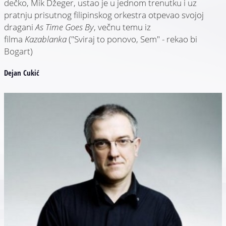
dečko, Mik Džeger, ustao je u jednom trenutku i uz
pratnju prisutnog filipinskog orkestra otpevao svojoj
dragani
As Time Goes By
, večnu temu iz
filma
Kazablanka
("Sviraj to ponovo, Sem" - rekao bi
Bogart)
Dejan Cukić