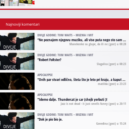
Najnoviji komentari
DIVLJE GODINE: TOM WAITS – MUZIKA I MIT
“
Ne poznajem njegovu muziku, ali vise puta nego sto sam to zazeleo gledao sam njegove umjetnicke slike na raznim stranama interneta. Te stoga zakljucujem da je Tom Waits Lady Gaga muzike namrstenih, ma
Manekenke su glupe, da ili ne
(gost) u 08:28
DIVLJE GODINE: TOM WAITS – MUZIKA I MIT
“
Robert FoRster?
Slagalica
(gost) u 08:23
APOCALYPSE
“
Ovih par stvari odlično, šteta što je leto pri kraju, a kaput koji te vervoatno podseća na pirotski ćilim je iz tradicije Navaho indijanaca ;)
matilda
(gost) u 23:23
APOCALYPSE
“
Idemo dalje. Thundercat je car (shejk yerbuti )!
Jazz is not dead - it just smells funny
(gost) u 20:11
DIVLJE GODINE: TOM WAITS – MUZIKA I MIT
“
Dok je pio bio je.
Govedina
(gost) u 15:24