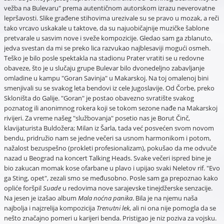
vežba na Bulevaru" prema autentičnom autorskom izrazu neverovatne
lepršavosti. Slike građene stihovima urezivale su se pravo u mozak, a reči
tako vrcavo uskakale u taktove, da su najuobičajnije muzičke šablone
pretvarale u sasvim nove i sveže kompozicije. Gledao sam ga zblanuto,
jedva svestan da mi se preko lica razvukao najblesaviji mogući osmeh.
Teško je bilo posle spektakla na stadionu Prater vratiti se u redovne
obaveze, što je u slučaju grupe Bulevar bilo dvonedeljno zabavljanje
omladine u kampu "Goran Savinja" u Makarskoj. Na toj omalenoj bini
smenjivali su se svakog leta bendovi iz cele Jugoslavije. Od Čorbe, preko
Skloništa do Galije. "Goran" je postao obavezno svratište svakog
poznatog ili anonimnog rokera koji se tokom sezone nađe na Makarskoj
rivijeri. Za vreme našeg "službovanja" posetio nas je Borut Činč,
klavijaturista Buldožera; Milan iz Šarla, tada već posvećen svom novom
bendu, pridružio nam se jedne večeri sa usnom harmonikom i potom,
nažalost bezuspešno (prokleti profesionalizam), pokušao da me odvuče
nazad u Beograd na koncert Talking Heads. Svake večeri ispred bine je
bio zakucan momak kose ofarbane u plavo i upijao svaki Neletov rif. "Evo
ga Sting, opet", zezali smo se međusobno. Posle sam ga prepoznao kako
opliće foršpil
Suade
u redovima nove sarajevske tinejdžerske senzacije.
Na jesen je izašao album
Mala noćna panika
. Bila je na njemu naša
najbolja i najzrelija kompozicija
Trenutni lek
, ali ni ona nije pomogla da se
nešto značajno pomeri u karijeri benda. Pristigao je niz poziva za vojsku.