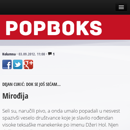
Vesti
Događaji
Recenzije
Kolumna
·
03.09.2012. 11:08
·
1
Tekstovi
Top liste
DEJAN CUKIĆ: DOK SE JOŠ SEĆAM...
Scena
Mirođija
Arhive
Seli su, naručili pivo, a onda umalo popadali u nesvest
spazivši veselo društvance koje je slavilo rođendan
visoke teksaške manekenke po imenu Džeri Hol. Njen