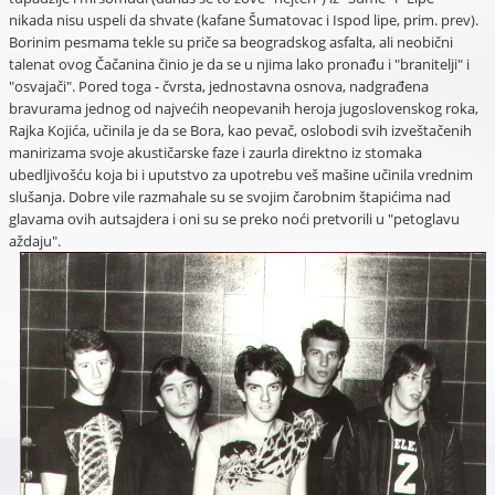
nikada nisu uspeli da shvate (kafane Šumatovac i Ispod lipe, prim. prev).
Borinim pesmama tekle su priče sa beogradskog asfalta, ali neobični
talenat ovog Čačanina činio je da se u njima lako pronađu i "branitelji" i
"osvajači". Pored toga - čvrsta, jednostavna osnova, nadgrađena
bravurama jednog od najvećih neopevanih heroja jugoslovenskog roka,
Rajka Kojića, učinila je da se Bora, kao pevač, oslobodi svih izveštačenih
manirizama svoje akustičarske faze i zaurla direktno iz stomaka
ubedljivošću koja bi i uputstvo za upotrebu veš mašine učinila vrednim
slušanja. Dobre vile razmahale su se svojim čarobnim štapićima nad
glavama ovih autsajdera i oni su se preko noći pretvorili u "petoglavu
aždaju".