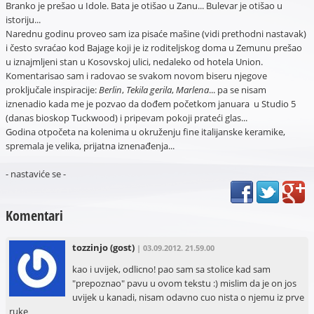
Branko je prešao u Idole. Bata je otišao u Zanu... Bulevar je otišao u
istoriju...
Narednu godinu proveo sam iza pisaće mašine (vidi prethodni nastavak)
i često svraćao kod Bajage koji je iz roditeljskog doma u Zemunu prešao
u iznajmljeni stan u Kosovskoj ulici, nedaleko od hotela Union.
Komentarisao sam i radovao se svakom novom biseru njegove
proključale inspiracije:
Berlin
,
Tekila gerila
,
Marlena
... pa se nisam
iznenadio kada me je pozvao da dođem početkom januara u Studio 5
(danas bioskop Tuckwood) i pripevam pokoji prateći glas...
Godina otpočeta na kolenima u okruženju fine italijanske keramike,
spremala je velika, prijatna iznenađenja...
- nastaviće se -
Komentari
tozzinjo
(gost)
| 03.09.2012. 21.59.00
kao i uvijek, odlicno! pao sam sa stolice kad sam
"prepoznao" pavu u ovom tekstu :) mislim da je on jos
uvijek u kanadi, nisam odavno cuo nista o njemu iz prve
ruke