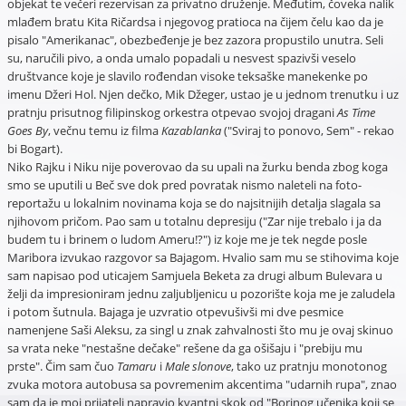
objekat te večeri rezervisan za privatno druženje. Međutim, čoveka nalik
mlađem bratu Kita Ričardsa i njegovog pratioca na čijem čelu kao da je
pisalo "Amerikanac", obezbeđenje je bez zazora propustilo unutra. Seli
su, naručili pivo, a onda umalo popadali u nesvest spazivši veselo
društvance koje je slavilo rođendan visoke teksaške manekenke po
imenu Džeri Hol. Njen dečko, Mik Džeger, ustao je u jednom trenutku i uz
pratnju prisutnog filipinskog orkestra otpevao svojoj dragani
As Time
Goes By
, večnu temu iz filma
Kazablanka
("Sviraj to ponovo, Sem" - rekao
bi Bogart).
Niko Rajku i Niku nije poverovao da su upali na žurku benda zbog koga
smo se uputili u Beč sve dok pred povratak nismo naleteli na foto-
reportažu u lokalnim novinama koja se do najsitnijih detalja slagala sa
njihovom pričom. Pao sam u totalnu depresiju ("Zar nije trebalo i ja da
budem tu i brinem o ludom Ameru!?") iz koje me je tek negde posle
Maribora izvukao razgovor sa Bajagom. Hvalio sam mu se stihovima koje
sam napisao pod uticajem Samjuela Beketa za drugi album Bulevara u
želji da impresioniram jednu zaljubljenicu u pozorište koja me je zaludela
i potom šutnula. Bajaga je uzvratio otpevušivši mi dve pesmice
namenjene Saši Aleksu, za singl u znak zahvalnosti što mu je ovaj skinuo
sa vrata neke "nestašne dečake" rešene da ga ošišaju i "prebiju mu
prste". Čim sam čuo
Tamaru
i
Male slonove
, tako uz pratnju monotonog
zvuka motora autobusa sa povremenim akcentima "udarnih rupa", znao
sam da je moj prijatelj napravio kvantni skok od "Borinog učenika koji se