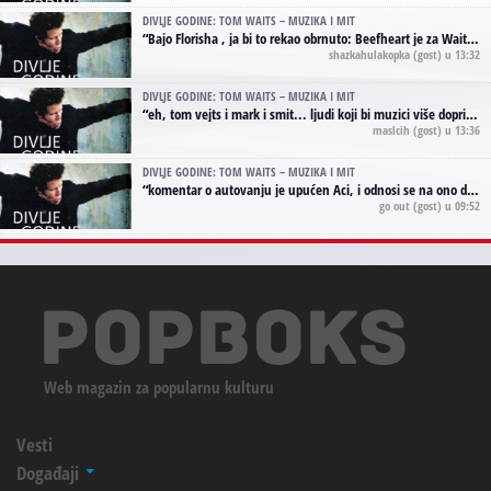
DIVLJE GODINE: TOM WAITS – MUZIKA I MIT
“
Bajo Florisha , ja bi to rekao obrnuto: Beefheart je za Waitsa, isto sto i Hendrix za Lenny Kravitza
shazkahulakopka
(gost) u 13:32
DIVLJE GODINE: TOM WAITS – MUZIKA I MIT
“
eh, tom vejts i mark i smit... ljudi koji bi muzici više doprineli da su radili kao vozači tramvaja u gsp-u.
maslcih
(gost) u 13:36
DIVLJE GODINE: TOM WAITS – MUZIKA I MIT
“
komentar o autovanju je upućen Aci, i odnosi se na ono drugo autovanje...'senzualnost Waitsa' ;)
go out
(gost) u 09:52
Web magazin za popularnu kulturu
Vesti
Događaji