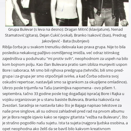
Grupa Bulevar (s leva na desno): Dragan Mitrić (klavijature), Nenad
Stamatović (gitara), Dejan Cukić (vokal), Branko Isaković (bas), Predrag
Jakovljević - Bata (bubnjevi)
Riblja čorba je u svakom trenutku delovala kao prava grupa. Nije to bila
posledica nekakvog pažljivo osmišljenog imidža, već odraz istinskog
zajedništva u poduhvatu "mi protiv svih", neophodnom za uspeh na bilo
kom bojnom polju. Kao član Bulevara pratio sam izbliza munjeviti uspon
Bore i saboraca. Mi smo bili njihova predgrupa (tehnički, bili smo pred-
grupa i za-grupa jer smo otpočinjali svirke, a kad Čorba odsvira svoj
oskudni repertoar, nastavljali smo sa igrankom za okupljene omladince).
Ubrzo posle trijumfa na Tašu (zanimljiva napomena - ovo pišem 1.
septembra, tačno 33 godine posle tog događaja) ispraćaj Bore i Rajka u
vojsku organizovan je u stanu basiste Bulevara, Branka Isakovića na
Zvezdari. Saradnja se nastavila tako što je Bajaga napisao tekstove za
naše prve singlove, ali su odnosi zahladneli pred rad na prvom albumu
jer je Bora negde izjavio kako se njegov gitarista "vežba na Bulevaru", što
je strašno pogodilo našu sujetu. Ista ta sujeta (najgora ljudska osobina, a
opet neophodna ako želiš da se baviš bilo kakvom kreativnom