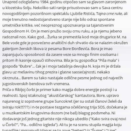
Unapred ozloglašenu 1984. godinu otpočeo sam sa glavom zaronjenom
u klozetsku šolju. Nekoliko sati ranije prisustvovao sam u Sava centru
novogodišnjem pozorišnom spektaklu Ljubiše Ristića, T
ajna crne ruke
, ali
moje trenutno nedostojanstveno stanje nije bilo odraz spontane
umetničke kritike, već neopreznog upoznavanja sa tajanstvenim
Gospodinom H. On je meni pružio svoju crnu ruku, a ja njemu jebeno
radoznali nos. Kako god... Žurka se premestila kod moje drugarice M. na
Bele vode gde je posvećeno analitični duh shvatio da se nalazim okružen
galerijom ženskih likova iz pesama Bore Đorđevića. Bora je imao
zapanjujuću sposobnost da zasere veze sa mnogo finim osobama i
pritom ih kasnije opauči stihovima. Bila je tu gospođica "Piša mala" i
gospođa "Đubre"... čak je i moja tadašnja devojka N. koja mi je držala
glavu uz mešavinu tihog prezira i glasne saosećajnosti, nekako
okrznuta... Barem su tako nastajale odlične pesme jednog od najvećih
jugoslovenskih bendova svih vremena.
Priča o Ribljoj čorbi je primer kako magija dobre energije postoji i u
realnosti. Spoj istaknutog "akustičarskog" kantautora, Bore, upravo
najurenog iz sopstvene grupe Suncokret (jer su ostali članovi želeli da
sviraju rok!!!???) i n-te postave tezgama očeličenog trija SOS, dočekana je
u muzikantskim krugovima dozom (ne baš) blagog podsmeha. Ni
dodavanje još jednog gitariste nije nikoga ubedilo ("Kako svira ovaj novi
u Čorbi?", "Pa... odlično izgleda"). Ali tu je na scenu stupila magija koju
tupadžije i mrsomudi (danas se to zove "hejteri") iz "Šume" i "Lipe"