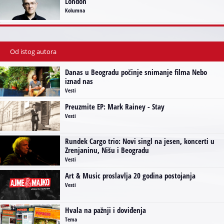
London
Kolumna
Od istog autora
Danas u Beogradu počinje snimanje filma Nebo
iznad nas
Vesti
Preuzmite EP: Mark Rainey - Stay
Vesti
Rundek Cargo trio: Novi singl na jesen, koncerti u
Zrenjaninu, Nišu i Beogradu
Vesti
Art & Music proslavlja 20 godina postojanja
Vesti
Hvala na pažnji i doviđenja
Tema