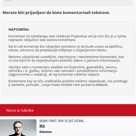
Morate biti prijavljeni da biste komentarisali tekstove.
NAPOMENA:
Komentari ne odražavaju stav redakcije Popboksa već je ono što je u njima
napisano isključivo stav autora komentara.
Da bi vaš komentar bio objavljen potrebno je da bude vezan za sadržinu
teksta, odnosno da predstavlja mišljenje o objavljenom tekstu.
Nećemo objavljivati uvredljive, nepristojne i netolerantne komentare, kao
ni one čijim bi se objavljivanjem prekršio Zakon o javnom informisanju.
Ukoliko nam u komentaru ukažete na činjeničnu, gramatičku, slovnu,
tehničku i sl. grešku, bićemo vam zahvalni i prosledićemo informaciju
odgovornima u redakciji, ali taj komentar nećemo objaviti.
Komentare koji se tiču uređivačke politike nećemo objavljivati, sve predloge
(i zamerke, pohvale...) koje imate možete nam poslati
e-mailom
.
Novo iz rubrike
DEJAN CUKIĆ: DOK SE JOŠ SEĆAM...
Hit
Kolumna