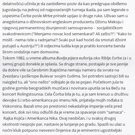
delatnošću) učinila je da zaobiđemo poziv da kao predgrupa obiđemo
Jugoslaviju na jednoj od najposećenijih turneja ikada, pa sam legende o
uspesima Čorbe posle
Mrtve prirode
upijao iz druge ruke. Uživao sam u
anegdotama o džinovskom engleskom producentu Džonu Mekoju i
njegovoj permanentnoj zbunjenosti samoupravno - socijalističkom
svakodnevicom ("Menjamo novac kod semenkara!? Ali zašto?!"; "Kako to
misliš - nema rizle u radnjama?! Svaki put kad hoćeš da smotaš džoint
putuješ u Austriju?!") ili odjecima ludila koje je pratilo koncerte benda
širom ondašnje nam domovine.
Tokom 1982, u vreme albuma
Buvlja pijaca
euforija oko Riblje čorbe (a i u
samoj grupi) donekle je splasla. Sa druge strane, postajalo je sve jasnije
da dobre vile sa čarobnim štapićima nemaju nameru da svrate na
Zvezdaru i poškrope Bulevar svojim čudima. Svi potrebni sastojci bili su
naizgled tu, ali "ono nešto" odbijalo je da se pojavi. Početkom jula te
godine gomila beogradskih muzičara i novinara uputila se ka Beču na
koncert Rolingstounsa. Cela Čorba bila je tu, a ja sam krenuo u društvu
devojke S.i srbo-amerikanca po imenu Nik, prijatelja mojih rođaka iz
Viskonsina. Bazali smo po prestonici nekadašnje imperije veče pred
koncert, dok svi nisu odlučili da je vreme za spavanje osim "samaca" -
Rajka Kojića i Amerikanca Nika. Ovaj neobičan, i u svakoj drugoj
okolnosti nespojiv par, nastavio je lunjanje po gradu. Spazili su ulaz u
noćni klub potpuno nesvesni činjenice da je eminentni ugostiteljski