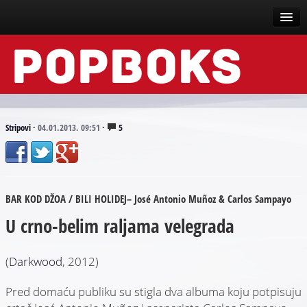
Vesti
Događaji
Recenzije
Stripovi
·
04.01.2013. 09:51
·
5
Tekstovi
Top liste
BAR KOD DŽOA / BILI HOLIDEJ– José Antonio Muñoz & Carlos Sampayo
Scena
U crno-belim raljama velegrada
Arhive
(
Darkwood
, 2012)
Pred domaću publiku su stigla dva albuma koju potpisuju