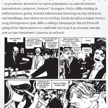
– sa posebnim akcentom na njeno prijateljstvo sa saksofonistom/
klarinetistom Lesterom „Prezom“ Youngom. Priča o Billie Holiday je
veličanstvena i gorka, hronika talentovane žene koja se, bez obzira na
sve hendikepe, bez obzira na svu mržnju, borila da sačuva makar mrvicu
svog dostojanstva. Ipak, Billie u viđenju Sampaye je više od žrtve i/ili
palog idola. Njene pesme su nadživele onu koja ih je stvarala i pevala,
one su njen testament i ulaznica za večnost.