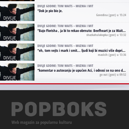
DIVLJE GODINE: TOM WAITS – MUZIKA I MIT
“
Dok je pio bio je.
Govedina
(gost) u 15:24
DIVLJE GODINE: TOM WAITS – MUZIKA I MIT
“
Bajo Florisha , ja bi to rekao obrnuto: Beefheart je za Waitsa, isto sto i Hendrix za Lenny Kravitza
shazkahulakopka
(gost) u 13:32
DIVLJE GODINE: TOM WAITS – MUZIKA I MIT
“
eh, tom vejts i mark i smit... ljudi koji bi muzici više doprineli da su radili kao vozači tramvaja u gsp-u.
maslcih
(gost) u 13:36
DIVLJE GODINE: TOM WAITS – MUZIKA I MIT
“
komentar o autovanju je upućen Aci, i odnosi se na ono drugo autovanje...'senzualnost Waitsa' ;)
go out
(gost) u 09:52
Web magazin za popularnu kulturu