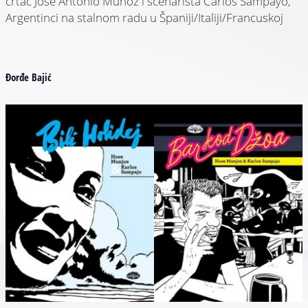
crtač José Antonio Muñoz i scenarista Carlos Sampayo,
Argentinci na stalnom radu u Španiji/Italiji/Francuskoj
Đorđe Bajić