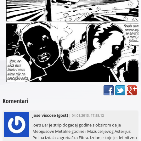
Komentari
jose viscose
(gost)
| 04.01.2013. 17.58.12
Joe's Bar je strip događaj godine s obzirom da je
Mebijusove Metalne godine i Mazučelijevog Asterijus
Polipa izdala zagrebačka Fibra. Izdanje koje je definitvno