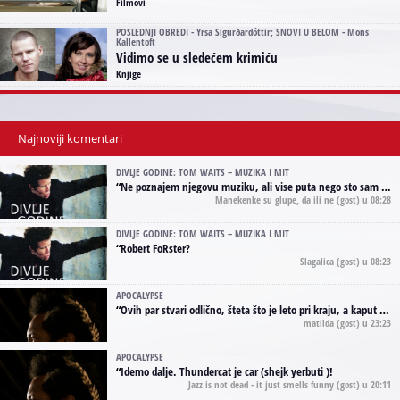
Filmovi
POSLEDNJI OBREDI - Yrsa Sigurðardóttir; SNOVI U BELOM - Mons
Kallentoft
Vidimo se u sledećem krimiću
Knjige
Najnoviji komentari
DIVLJE GODINE: TOM WAITS – MUZIKA I MIT
“
Ne poznajem njegovu muziku, ali vise puta nego sto sam to zazeleo gledao sam njegove umjetnicke slike na raznim stranama interneta. Te stoga zakljucujem da je Tom Waits Lady Gaga muzike namrstenih, ma
Manekenke su glupe, da ili ne
(gost) u 08:28
DIVLJE GODINE: TOM WAITS – MUZIKA I MIT
“
Robert FoRster?
Slagalica
(gost) u 08:23
APOCALYPSE
“
Ovih par stvari odlično, šteta što je leto pri kraju, a kaput koji te vervoatno podseća na pirotski ćilim je iz tradicije Navaho indijanaca ;)
matilda
(gost) u 23:23
APOCALYPSE
“
Idemo dalje. Thundercat je car (shejk yerbuti )!
Jazz is not dead - it just smells funny
(gost) u 20:11