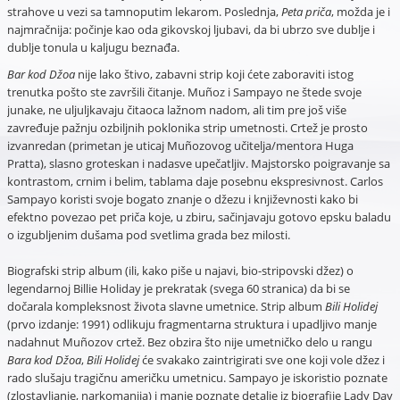
strahove u vezi sa tamnoputim lekarom. Poslednja,
Peta priča
, možda je i
najmračnija: počinje kao oda gikovskoj ljubavi, da bi ubrzo sve dublje i
dublje tonula u kaljugu beznađa.
Bar kod Džoa
nije lako štivo, zabavni strip koji ćete zaboraviti istog
trenutka pošto ste završili čitanje. Muñoz i Sampayo ne štede svoje
junake, ne uljuljkavaju čitaoca lažnom nadom, ali tim pre još više
zavređuje pažnju ozbiljnih poklonika strip umetnosti. Crtež je prosto
izvanredan (primetan je uticaj Muñozovog učitelja/mentora Huga
Pratta), slasno groteskan i nadasve upečatljiv. Majstorsko poigravanje sa
kontrastom, crnim i belim, tablama daje posebnu ekspresivnost. Carlos
Sampayo koristi svoje bogato znanje o džezu i književnosti kako bi
efektno povezao pet priča koje, u zbiru, sačinjavaju gotovo epsku baladu
o izgubljenim dušama pod svetlima grada bez milosti.
Biografski strip album (ili, kako piše u najavi, bio-stripovski džez) o
legendarnoj Billie Holiday je prekratak (svega 60 stranica) da bi se
dočarala kompleksnost života slavne umetnice. Strip album
Bili Holidej
(prvo izdanje: 1991) odlikuju fragmentarna struktura i upadljivo manje
nadahnut Muñozov crtež. Bez obzira što nije umetničko delo u rangu
Bara kod Džoa
,
Bili Holidej
će svakako zaintrigirati sve one koji vole džez i
rado slušaju tragičnu američku umetnicu. Sampayo je iskoristio poznate
(zlostavljanje, narkomanija) i manje poznate detalje iz biografije Lady Day