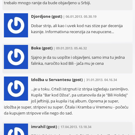
trebalo mnogo ranije da bude objavljeno u Srbiji.
Djordjone
(gost)
| 06.01.2013. 05.30.19
Dobar strip, ali kao i uvek kod nas stize par decenija
kasnije. Informativna recenzija za neupucene...
Boke
(gost)
| 09.01.2013. 05.46.32
Sjajno je da su uopšte i objavljeni, samo ima tu jedna
falinka, naročito kod Bili - jača mu je cena
Izložba u Servantesu
(gost)
| 31.01.2013. 04.16.34
...je u toku. Crteži istrgnuti iz stripa izgledaju zanimljivo.
Kupila "Bar kod Džoa", pa ustanovila da je "Bili Holidej"
još jeftiniji, pa kupila i taj album. Oprema je super,
izložba je super, stripovi su super. Čitala i Kramba u Vremenu - počeću
da kupujem stripove više nego do sad.
imrahil
(gost)
| 17.04.2013. 13.18.34