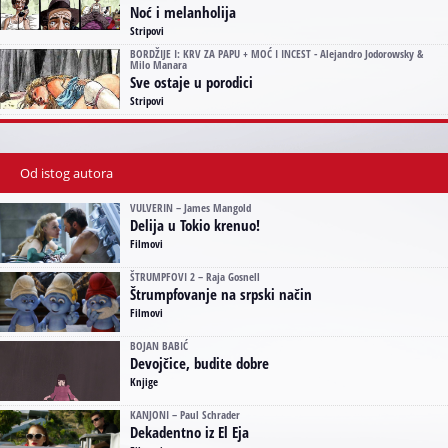
Noć i melanholija
Stripovi
BORDŽIJE I: KRV ZA PAPU + MOĆ I INCEST - Alejandro Jodorowsky &
Milo Manara
Sve ostaje u porodici
Stripovi
Od istog autora
VULVERIN – James Mangold
Delija u Tokio krenuo!
Filmovi
ŠTRUMPFOVI 2 – Raja Gosnell
Štrumpfovanje na srpski način
Filmovi
BOJAN BABIĆ
Devojčice, budite dobre
Knjige
KANJONI – Paul Schrader
Dekadentno iz El Eja