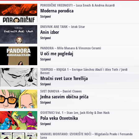
PORODIČNE VREDNOSTI – Luca Enoch & Andrea Accardi
Moderna porodica
Stripovi
DNEVNIK ANE TANK – Iztok Sitar
Anin izbor
Stripovi
PANDORA – Milo Manara & Vincenzo Cerami
U oči me pogledaj
Stripovi
TORPEDO – KNJIGA 1 – Enrique Sánchez Abulí i Alex Toth / Jordi
Bernet
Mračni svet Luce Torellija
Stripovi
SVET DUHOVA – Daniel Clowes
Jedna sasvim obična priča
Stripovi
OSVETNICI Vol. 1 – Stan Lee, Jack Kirby & Don Hack
Pola veka Osvetnika
Stripovi
MANUEL MONTANO: IZVORIŠTE NOĆI – Migelančo Prado i Fernando
Luna