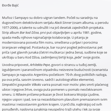
Đorđe Bajić
Muñoz i Sampayo su dobro uigran tandem. Počeli su saradnju na
dugovečnom detektivskom serijalu
Alack Sinner
(osam albuma, u perodu
1977-2006), a talente su udružili i na još desetak zajedničkih projekata.
Strip album
Bar kod Džoa
, prvi put objavljivljen u aprilu 1981. godine,
spada među njihove najznačajnije kolaboracije. U pitanju je
modernizovana posveta film noiru, smeštena u prljavi i porocima
izranjavan velegrad. Postavka je, bar na prvi pogled jednostavna: pet
priča i pet glavnih junaka (četriri muškarca i jedna žena), sudbine koje se
ukrštaju u baru Kod Džoa, zadimljenoj birtiji koja „jede“ svoje goste.
Uvodna pripovest,
Arhitekta Pepe
, govori o strancu u tuđoj zemlji,
izgubljenom i paranoičnom otpadniku neizvesne budućnosti (scenarista
Sampayo je napustio Argentinu početkom '70-ih zbog političkih razloga,
pa ova priča, sasvim izvesno, sadrži i autobiografske elemente).
Simpatični gospodin Vilkoks
varira poznati noir motiv: ples smrti plaćenog
ubice i njegove žrtve, ovoga puta pomeren u pomalo neočekivanom
smeru. U
Rđavim pričama
prikazan je život boksera Mojsija Ljudine,
njegov uspon i pad, sve sa nezaobilaznom plavušom premazanom svim
mastima i neizostavnim gorkim krajem. U priči
Ela
, najlirskijoj od svih
ponuđenih, naslovna junakinja neuspešno traži utehu i lek za svoje