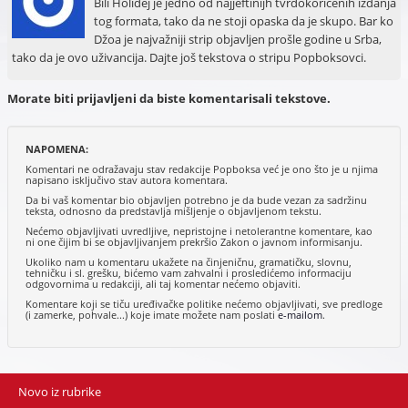
Bili Holidej je jedno od najjeftinijh tvrdokoričenih izdanja
tog formata, tako da ne stoji opaska da je skupo. Bar ko
Džoa je najvažniji strip objavljen prošle godine u Srba,
tako da je ovo uživancija. Dajte još tekstova o stripu Popboksovci.
Morate biti prijavljeni da biste komentarisali tekstove.
NAPOMENA:
Komentari ne odražavaju stav redakcije Popboksa već je ono što je u njima
napisano isključivo stav autora komentara.
Da bi vaš komentar bio objavljen potrebno je da bude vezan za sadržinu
teksta, odnosno da predstavlja mišljenje o objavljenom tekstu.
Nećemo objavljivati uvredljive, nepristojne i netolerantne komentare, kao
ni one čijim bi se objavljivanjem prekršio Zakon o javnom informisanju.
Ukoliko nam u komentaru ukažete na činjeničnu, gramatičku, slovnu,
tehničku i sl. grešku, bićemo vam zahvalni i prosledićemo informaciju
odgovornima u redakciji, ali taj komentar nećemo objaviti.
Komentare koji se tiču uređivačke politike nećemo objavljivati, sve predloge
(i zamerke, pohvale...) koje imate možete nam poslati
e-mailom
.
Novo iz rubrike