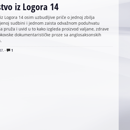
tvo iz Logora 14
iz Logora 14 osim uzbudljive priče o jednoj zbilja
jenoj sudbini i jednom zaista odvažnom poduhvatu
a pruža i uvid u to kako izgleda proizvod valjane, zdrave
okovske dokumentarističke proze sa anglosaksonskih
.
07.
·
1