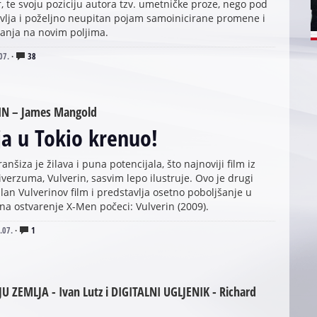
, te svoju poziciju autora tzv. umetničke proze, nego pod
avlja i poželjno neupitan pojam samoinicirane promene i
anja na novim poljima.
07.
·
38
IN – James Mangold
ja u Tokio krenuo!
anšiza je žilava i puna potencijala, što najnoviji film iz
verzuma, Vulverin, sasvim lepo ilustruje. Ovo je drugi
an Vulverinov film i predstavlja osetno poboljšanje u
a ostvarenje X-Men počeci: Vulverin (2009).
.07.
·
1
JU ZEMLJA - Ivan Lutz i DIGITALNI UGLJENIK - Richard