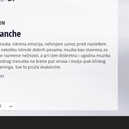
.07.
·
4
ON
lanche
zvuka, iskrena emocija, nehinjeni uznos pred nasleđem
 nekoliko istinski dobrih pesama, muzka kao stvorena za
 razmene nežnosti, a pri tom diskretna i ugodna muzika
jednog trenutka ne krene put virova i mulja ipak bliskog
teninga. Sve to pruža Avalanche.
.07.
0
→