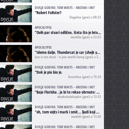
DIVLJE GODINE: TOM WAITS – MUZIKA I MIT
“
Robert FoRster?
Slagalica
(gost) u 08:23
APOCALYPSE
“
Ovih par stvari odlično, šteta što je leto pri kraju, a kaput koji te vervoatno podseća na pirotski ćilim je iz tradicije Navaho indijanaca ;)
matilda
(gost) u 23:23
APOCALYPSE
“
Idemo dalje. Thundercat je car (shejk yerbuti )!
Jazz is not dead - it just smells funny
(gost) u 20:11
DIVLJE GODINE: TOM WAITS – MUZIKA I MIT
“
Dok je pio bio je.
Govedina
(gost) u 15:24
DIVLJE GODINE: TOM WAITS – MUZIKA I MIT
“
Bajo Florisha , ja bi to rekao obrnuto: Beefheart je za Waitsa, isto sto i Hendrix za Lenny Kravitza
shazkahulakopka
(gost) u 13:32
DIVLJE GODINE: TOM WAITS – MUZIKA I MIT
“
eh, tom vejts i mark i smit... ljudi koji bi muzici više doprineli da su radili kao vozači tramvaja u gsp-u.
maslcih
(gost) u 13:36
DIVLJE GODINE: TOM WAITS – MUZIKA I MIT