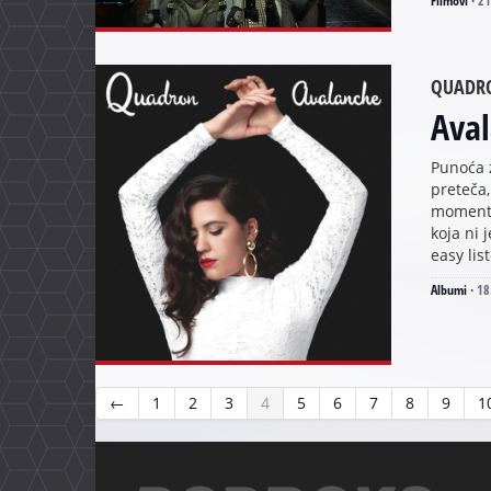
Filmovi
·
21
QUADR
Ava
Punoća 
preteča,
momente
koja ni 
easy lis
Albumi
·
18
←
1
2
3
4
5
6
7
8
9
1