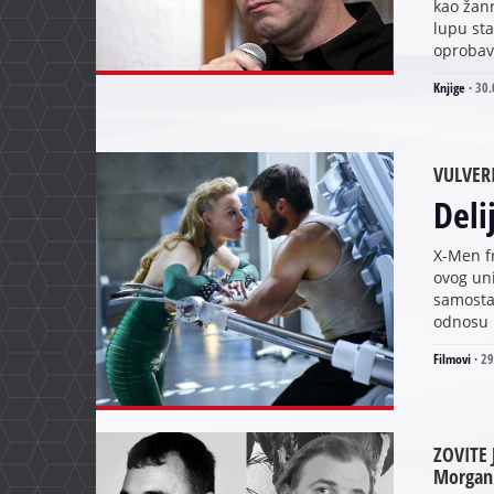
kao žanr
lupu st
oprobav
Knjige
·
30.
VULVER
Deli
X-Men fr
ovog uni
samostal
odnosu n
Filmovi
·
29
ZOVITE 
Morgan