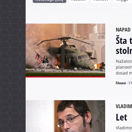
NAPAD 
Šta 
stol
Nažalos
planovim
dosad m
Filmovi
·
31
VLADIMI
Let
Vladimi