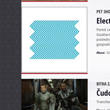
PET SH
Elec
Pored L
Guattari
posledn
gospodin
Albumi
·
22
BITKA Z
Čudo
Transfor