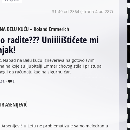
31-40 od 2864 (strana 4 od 287)
NA BELU KUĆU – Roland Emmerich
to radite??? Uniiiiištićete mi
njak!
t, Napad na Belu kuću izneverava na gotovo svim
a na koje su ljubitelji Emmerichovog stila i pristupa
ogli da računaju kao na sigurnu ćar.
.07.
·
4
R ASENIJEVIĆ
r Arsenijević u Letu ne problematizuje samo melodramu