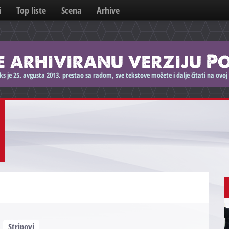
i
Top liste
Scena
Arhive
Stripovi