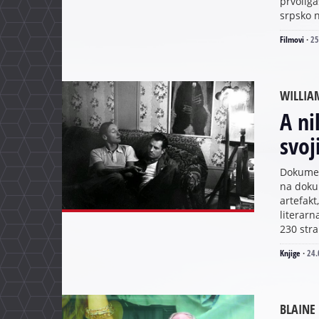
prvoliga
srpsko 
Filmovi
·
25
WILLIA
A ni
svo
Dokument
na doku
artefakt
literarn
230 str
Knjige
·
24.
BLAINE