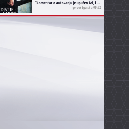
“
komentar o autovanju je upućen Aci, i odnosi se na ono drugo autovanje...'senzualnost Waitsa' ;)
go out
(gost) u 09:52