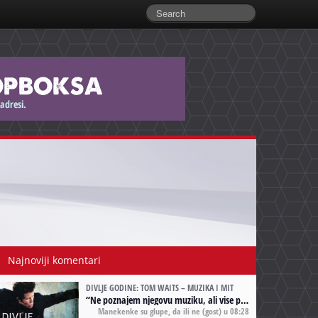
Najnoviji komentari
DIVLJE GODINE: TOM WAITS – MUZIKA I MIT
“
Ne poznajem njegovu muziku, ali vise puta nego sto sam to zazeleo gledao sam njegove umjetnicke slike na raznim stranama interneta. Te stoga zakljucujem da je Tom Waits Lady Gaga muzike namrstenih, ma
Manekenke su glupe, da ili ne
(gost) u 08:28