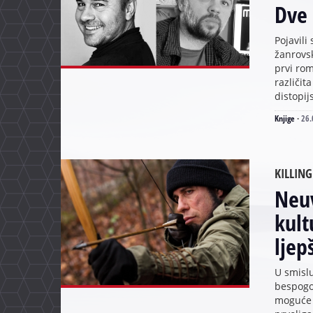
Dve
Pojavili
žanrovsk
prvi rom
različit
distopijs
Knjige
·
26.
KILLING
Neuv
kult
ljep
U smisl
bespogov
moguće s