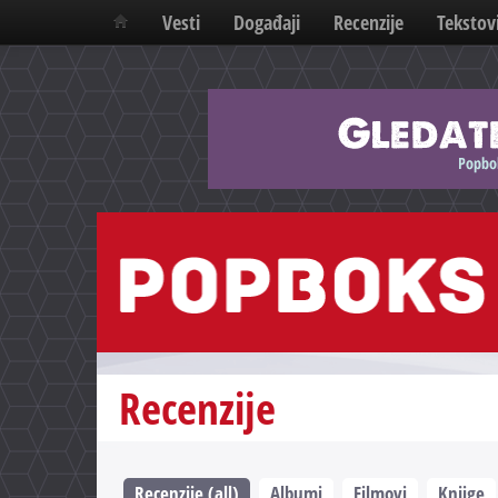
Vesti
Događaji
Recenzije
Tekstov
Recenzije
Recenzije (all)
Albumi
Filmovi
Knjige