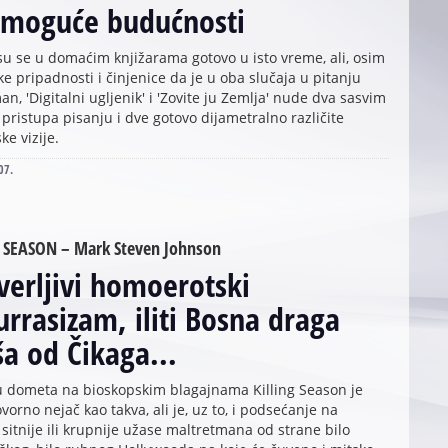
 moguće budućnosti
 su se u domaćim knjižarama gotovo u isto vreme, ali, osim
e pripadnosti i činjenice da je u oba slučaja u pitanju
an, 'Digitalni ugljenik' i 'Zovite ju Zemlja' nude dva sasvim
a pristupa pisanju i dve gotovo dijametralno različite
ke vizije.
07.
 SEASON – Mark Steven Johnson
erljivi homoerotski
urrasizam, iliti Bosna draga
ša od Čikaga...
u dometa na bioskopskim blagajnama Killing Season je
orno nejač kao takva, ali je, uz to, i podsećanje na
itnije ili krupnije užase maltretmana od strane bilo