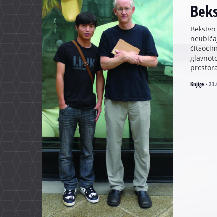
Beks
Bekstvo 
neubiča
čitaocim
glavnot
prostora
Knjige
·
23.