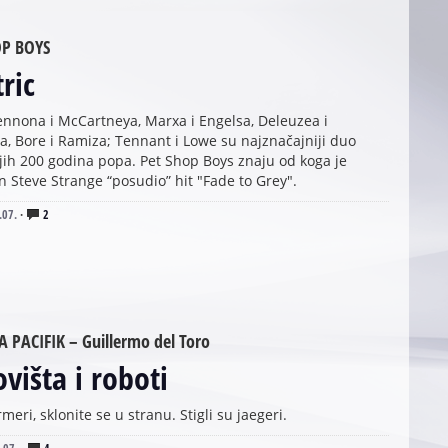
OP BOYS
tric
ennona i McCartneya, Marxa i Engelsa, Deleuzea i
a, Bore i Ramiza; Tennant i Lowe su najznačajniji duo
jih 200 godina popa. Pet Shop Boys znaju od koga je
 Steve Strange “posudio” hit "Fade to Grey".
.07.
·
2
A PACIFIK – Guillermo del Toro
višta i roboti
meri, sklonite se u stranu. Stigli su jaegeri.