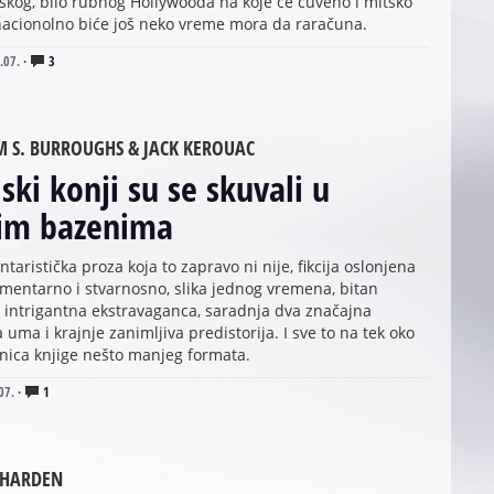
škog, bilo rubnog Hollywooda na koje će čuveno i mitsko
nacionolno biće još neko vreme mora da raračuna.
.07.
·
3
M S. BURROUGHS & JACK KEROUAC
lski konji su se skuvali u
jim bazenima
aristička proza koja to zapravo ni nije, fikcija oslonjena
mentarno i stvarnosno, slika jednog vremena, bitan
, intrigantna ekstravaganca, saradnja dva značajna
a uma i krajnje zanimljiva predistorija. I sve to na tek oko
anica knjige nešto manjeg formata.
07.
·
1
 HARDEN