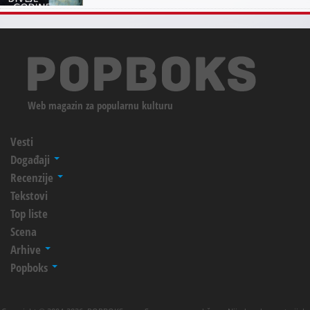
Web magazin za popularnu kulturu
Vesti
Događaji
Recenzije
Tekstovi
Top liste
Scena
Arhive
Popboks