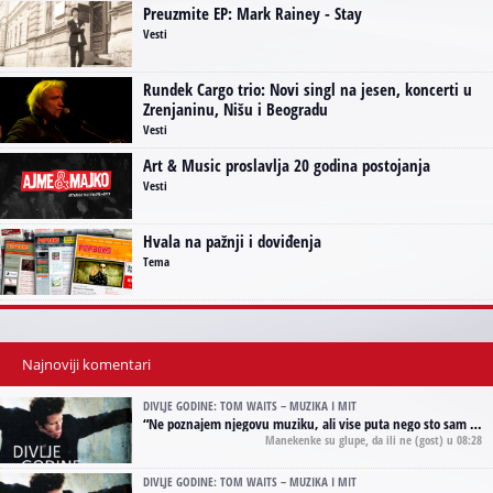
Preuzmite EP: Mark Rainey - Stay
Vesti
Rundek Cargo trio: Novi singl na jesen, koncerti u
Zrenjaninu, Nišu i Beogradu
Vesti
Art & Music proslavlja 20 godina postojanja
Vesti
Hvala na pažnji i doviđenja
Tema
Najnoviji komentari
DIVLJE GODINE: TOM WAITS – MUZIKA I MIT
“
Ne poznajem njegovu muziku, ali vise puta nego sto sam to zazeleo gledao sam njegove umjetnicke slike na raznim stranama interneta. Te stoga zakljucujem da je Tom Waits Lady Gaga muzike namrstenih, ma
Manekenke su glupe, da ili ne
(gost) u 08:28
DIVLJE GODINE: TOM WAITS – MUZIKA I MIT