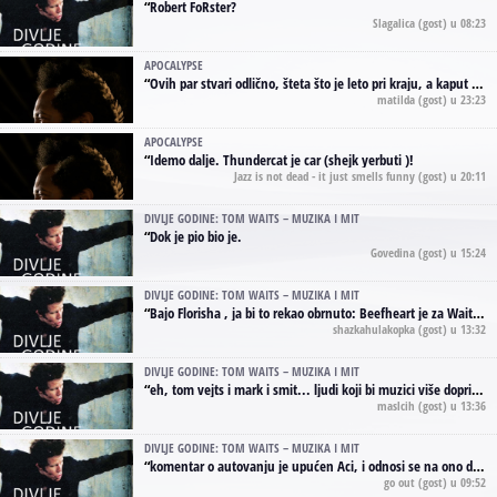
“
Robert FoRster?
Slagalica
(gost) u 08:23
APOCALYPSE
“
Ovih par stvari odlično, šteta što je leto pri kraju, a kaput koji te vervoatno podseća na pirotski ćilim je iz tradicije Navaho indijanaca ;)
matilda
(gost) u 23:23
APOCALYPSE
“
Idemo dalje. Thundercat je car (shejk yerbuti )!
Jazz is not dead - it just smells funny
(gost) u 20:11
DIVLJE GODINE: TOM WAITS – MUZIKA I MIT
“
Dok je pio bio je.
Govedina
(gost) u 15:24
DIVLJE GODINE: TOM WAITS – MUZIKA I MIT
“
Bajo Florisha , ja bi to rekao obrnuto: Beefheart je za Waitsa, isto sto i Hendrix za Lenny Kravitza
shazkahulakopka
(gost) u 13:32
DIVLJE GODINE: TOM WAITS – MUZIKA I MIT
“
eh, tom vejts i mark i smit... ljudi koji bi muzici više doprineli da su radili kao vozači tramvaja u gsp-u.
maslcih
(gost) u 13:36
DIVLJE GODINE: TOM WAITS – MUZIKA I MIT
“
komentar o autovanju je upućen Aci, i odnosi se na ono drugo autovanje...'senzualnost Waitsa' ;)
go out
(gost) u 09:52