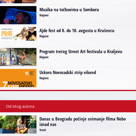
Muzika na točkovima u Somboru
Najave
Ajde fest od 8. do 10. avgusta u Kruševcu
Najave
Program trećeg Street Art festivala u Kraljevu
Najave
Uskoro Novosadski strip vikend
Najave
Od istog autora
Danas u Beogradu počinje snimanje filma Nebo
iznad nas
Vesti