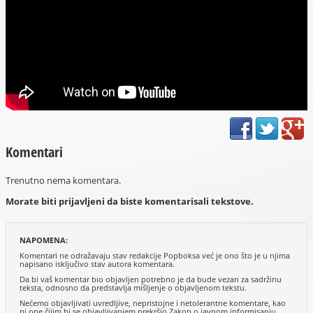
Komentari
Trenutno nema komentara.
Morate biti prijavljeni da biste komentarisali tekstove.
NAPOMENA:
Komentari ne odražavaju stav redakcije Popboksa već je ono što je u njima
napisano isključivo stav autora komentara.
Da bi vaš komentar bio objavljen potrebno je da bude vezan za sadržinu
teksta, odnosno da predstavlja mišljenje o objavljenom tekstu.
Nećemo objavljivati uvredljive, nepristojne i netolerantne komentare, kao
ni one čijim bi se objavljivanjem prekršio Zakon o javnom informisanju.