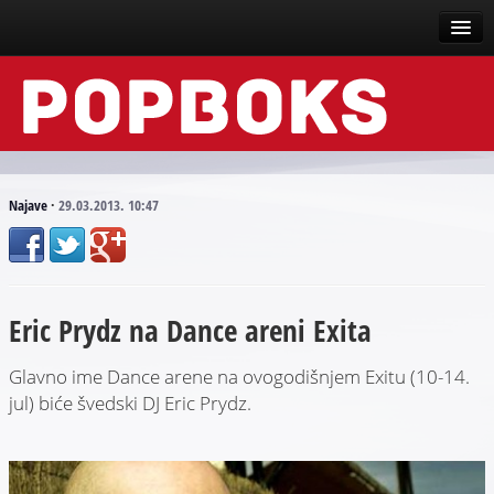
Vesti
Događaji
Recenzije
Najave
·
29.03.2013. 10:47
Tekstovi
Top liste
Eric Prydz na Dance areni Exita
Scena
Arhive
Glavno ime Dance arene na ovogodišnjem Exitu (10-14.
jul) biće švedski DJ Eric Prydz.