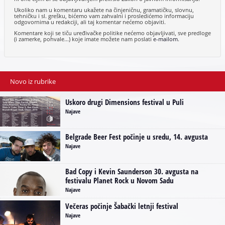
Ukoliko nam u komentaru ukažete na činjeničnu, gramatičku, slovnu,
tehničku i sl. grešku, bićemo vam zahvalni i prosledićemo informaciju
odgovornima u redakciji, ali taj komentar nećemo objaviti.
Komentare koji se tiču uređivačke politike nećemo objavljivati, sve predloge
(i zamerke, pohvale...) koje imate možete nam poslati
e-mailom
.
Novo iz rubrike
Uskoro drugi Dimensions festival u Puli
Najave
Belgrade Beer Fest počinje u sredu, 14. avgusta
Najave
Bad Copy i Kevin Saunderson 30. avgusta na
festivalu Planet Rock u Novom Sadu
Najave
Večeras počinje Šabački letnji festival
Najave