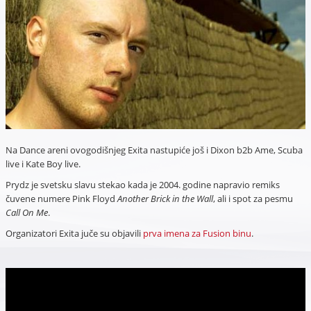
Na Dance areni ovogodišnjeg Exita nastupiće još i Dixon b2b Ame, Scuba
live i Kate Boy live.
Prydz je svetsku slavu stekao kada je 2004. godine napravio remiks
čuvene numere Pink Floyd
Another Brick in the Wall
, ali i spot za pesmu
Call On Me
.
Organizatori Exita juče su objavili
prva imena za Fusion binu
.