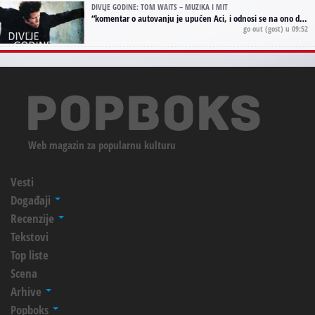
DIVLJE GODINE: TOM WAITS – MUZIKA I MIT
“
komentar o autovanju je upućen Aci, i odnosi se na ono drugo autovanje...'senzualnost Waitsa' ;)
go out
(gost) u 09:52
Web magazin za popularnu kulturu
Vesti
Događaji
Recenzije
Tekstovi
Top liste
Scena
Arhive
Popboks