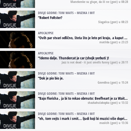
Manekenke su glupe, da ili ne
(gost) u 08:28
DIVLJE GODINE: TOM WAITS – MUZIKA I MIT
“
Robert FoRster?
Slagalica
(gost) u 08:23
APOCALYPSE
“
Ovih par stvari odlično, šteta što je leto pri kraju, a kaput koji te vervoatno podseća na pirotski ćilim je iz tradicije Navaho indijanaca ;)
matilda
(gost) u 23:23
APOCALYPSE
“
Idemo dalje. Thundercat je car (shejk yerbuti )!
Jazz is not dead - it just smells funny
(gost) u 20:11
DIVLJE GODINE: TOM WAITS – MUZIKA I MIT
“
Dok je pio bio je.
Govedina
(gost) u 15:24
DIVLJE GODINE: TOM WAITS – MUZIKA I MIT
“
Bajo Florisha , ja bi to rekao obrnuto: Beefheart je za Waitsa, isto sto i Hendrix za Lenny Kravitza
shazkahulakopka
(gost) u 13:32
DIVLJE GODINE: TOM WAITS – MUZIKA I MIT
“
eh, tom vejts i mark i smit... ljudi koji bi muzici više doprineli da su radili kao vozači tramvaja u gsp-u.
maslcih
(gost) u 13:36