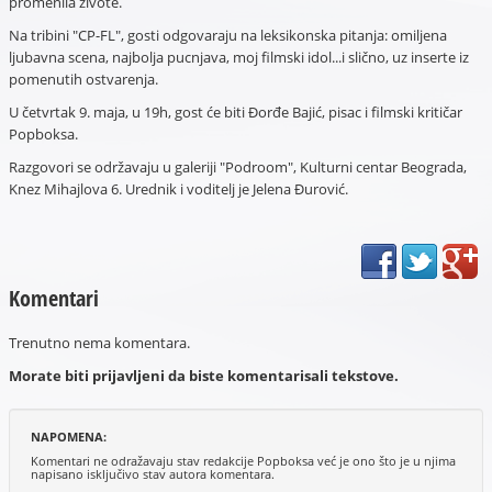
promenila živote.
Na tribini "CP-FL", gosti odgovaraju na leksikonska pitanja: omiljena
ljubavna scena, najbolja pucnjava, moj filmski idol...i slično, uz inserte iz
pomenutih ostvarenja.
U četvrtak 9. maja, u 19h, gost će biti Đorđe Bajić, pisac i filmski kritičar
Popboksa.
Razgovori se održavaju u galeriji "Podroom", Kulturni centar Beograda,
Knez Mihajlova 6. Urednik i voditelj je Jelena Đurović.
Komentari
Trenutno nema komentara.
Morate biti prijavljeni da biste komentarisali tekstove.
NAPOMENA:
Komentari ne odražavaju stav redakcije Popboksa već je ono što je u njima
napisano isključivo stav autora komentara.