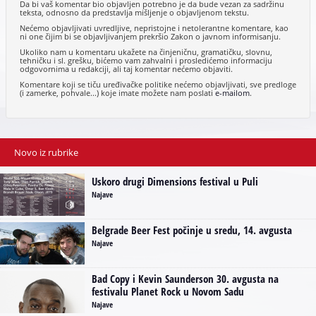
Da bi vaš komentar bio objavljen potrebno je da bude vezan za sadržinu
teksta, odnosno da predstavlja mišljenje o objavljenom tekstu.
Nećemo objavljivati uvredljive, nepristojne i netolerantne komentare, kao
ni one čijim bi se objavljivanjem prekršio Zakon o javnom informisanju.
Ukoliko nam u komentaru ukažete na činjeničnu, gramatičku, slovnu,
tehničku i sl. grešku, bićemo vam zahvalni i prosledićemo informaciju
odgovornima u redakciji, ali taj komentar nećemo objaviti.
Komentare koji se tiču uređivačke politike nećemo objavljivati, sve predloge
(i zamerke, pohvale...) koje imate možete nam poslati
e-mailom
.
Novo iz rubrike
Uskoro drugi Dimensions festival u Puli
Najave
Belgrade Beer Fest počinje u sredu, 14. avgusta
Najave
Bad Copy i Kevin Saunderson 30. avgusta na
festivalu Planet Rock u Novom Sadu
Najave