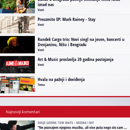
iznad nas
Vesti
Preuzmite EP: Mark Rainey - Stay
Vesti
Rundek Cargo trio: Novi singl na jesen, koncerti u
Zrenjaninu, Nišu i Beogradu
Vesti
Art & Music proslavlja 20 godina postojanja
Vesti
Hvala na pažnji i doviđenja
Tema
Najnoviji komentari
DIVLJE GODINE: TOM WAITS – MUZIKA I MIT
“
Ne poznajem njegovu muziku, ali vise puta nego sto sam to zazeleo gledao sam njegove umjetnicke slike na raznim stranama interneta. Te stoga zakljucujem da je Tom Waits Lady Gaga muzike namrstenih, ma