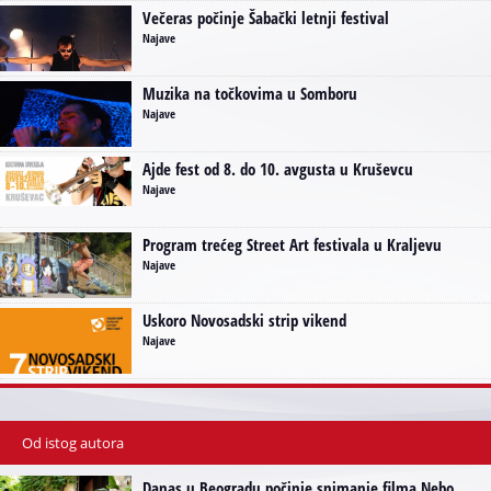
Večeras počinje Šabački letnji festival
Najave
Muzika na točkovima u Somboru
Najave
Ajde fest od 8. do 10. avgusta u Kruševcu
Najave
Program trećeg Street Art festivala u Kraljevu
Najave
Uskoro Novosadski strip vikend
Najave
Od istog autora
Danas u Beogradu počinje snimanje filma Nebo