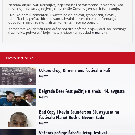
Nećemo objavljivati uvredljive, nepristojne i netolerantne komentare, kao
ni one čijim bi se objavljivanjem prekršio Zakon o javnom informisanju.
Ukoliko nam u komentaru ukažete na činjeničnu, gramatičku, slovnu,
tehničku i sl. grešku, bićemo vam zahvalni i prosledićemo informaciju
odgovornima u redakciji, ali taj komentar nećemo objaviti.
Komentare koji se tiču uređivačke politike nećemo objavljivati, sve predloge
(i zamerke, pohvale...) koje imate možete nam poslati
e-mailom
.
Novo iz rubrike
Uskoro drugi Dimensions festival u Puli
Najave
Belgrade Beer Fest počinje u sredu, 14. avgusta
Najave
Bad Copy i Kevin Saunderson 30. avgusta na
festivalu Planet Rock u Novom Sadu
Najave
Večeras počinje Šabački letnji festival