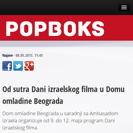
Vesti
Događaji
Recenzije
Najave
·
08.05.2013. 11:45
Tekstovi
Top liste
Od sutra Dani izraelskog filma u Domu
Scena
omladine Beograda
Arhive
Dom omladine Beograda u saradnji sa Ambasadom
Izraela organizuje od 9. do 12. maja program Dani
izraelskog filma.