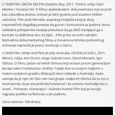
U 18:00 Film: DEČAK DELFIN (Dolphin Boy, 2011, 72min), režija: Dani
Menkin i Yonatan Nir. O filmu: spektakularni dokumentarac koji se prati
kao uzbudljiva drama, sniman je četiri godine pod izuzetno teškim
uslovima. Film prati Morada, arapskog tinejdžera koji je zbog
traumatičnih događaja prestao da govori i komunicira sa ljudima. Nova
radikalna psihijatirska terapija pokušava da ga izleči stavljajući ga u
kontakt sa delfinima oko rta Ejlat… Film je bio na svim važnijim
festivalima dokumentarnog filma, a inovativna tehnika podvodnog
snimanja napravila je pravu revoluciju u žanru.
U 20:00 Film: MOJA AUSTRALIJA (My Australia, OSTRALIA SHELI, 2011.
96min), režija: Ami Drozd, uloge: Gabriel Levin, David Mizrachi, Igor
Obloza. O filmu: jedan od retkih filmova koji se bavi prvom generacijom
Jevreja nakon holokausta. Andžej i Tadek žive sa svojom majkom u
malom poljskom gradiću iščekujući skori odlazak u Australiju. Kada
saznaje da je njen sin član neo naci grupe, majka im otkriva da su oni u
stvari Jevreji, da je ona priživela holokaust i da umesto Australije idu u
Izrael… Potresan, očaravajući i duboko human film koji je osvojio
nagradu publike na festivalu u Jerusalemu.
Cena ulaznice: 100 dinara.