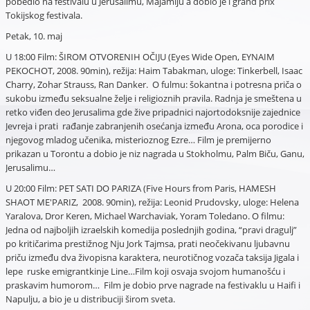
pobedio na festivalu u Jerusalimu, Majamiju a dobio je i grand prix
Tokijskog festivala.
Petak, 10. maj
U 18:00 Film: ŠIROM OTVORENIH OČIJU (Eyes Wide Open, EYNAIM
PEKOCHOT, 2008. 90min), režija: Haim Tabakman, uloge: Tinkerbell, Isaac
Charry, Zohar Strauss, Ran Danker. O fulmu: šokantna i potresna priča o
sukobu između seksualne želje i religioznih pravila. Radnja je smeštena u
retko viđen deo Jerusalima gde žive pripadnici najortodoksnije zajednice
Jevreja i prati rađanje zabranjenih osećanja između Arona, oca porodice i
njegovog mladog učenika, misterioznog Ezre… Film je premijerno
prikazan u Torontu a dobio je niz nagrada u Stokholmu, Palm Biču, Ganu,
Jerusalimu…
U 20:00 Film: PET SATI DO PARIZA (Five Hours from Paris, HAMESH
SHAOT ME'PARIZ, 2008. 90min), režija: Leonid Prudovsky, uloge: Helena
Yaralova, Dror Keren, Michael Warchaviak, Yoram Toledano. O filmu:
Jedna od najboljih izraelskih komedija poslednjih godina, “pravi dragulj”
po kritičarima prestižnog Nju Jork Tajmsa, prati neočekivanu ljubavnu
priču između dva živopisna karaktera, neurotičnog vozača taksija Jigala i
lepe ruske emigrantkinje Line…Film koji osvaja svojom humanošću i
praskavim humorom… Film je dobio prve nagrade na festivaklu u Haifi i
Napulju, a bio je u distribuciji širom sveta.