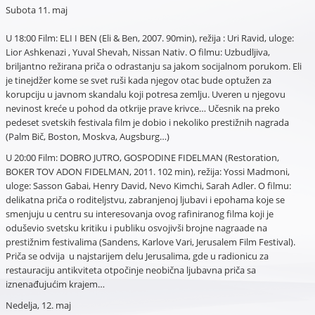
Subota 11. maj
U 18:00 Film: ELI I BEN (Eli & Ben, 2007. 90min), režija : Uri Ravid, uloge:
Lior Ashkenazi , Yuval Shevah, Nissan Nativ. O filmu: Uzbudljiva,
briljantno režirana priča o odrastanju sa jakom socijalnom porukom. Eli
je tinejdžer kome se svet ruši kada njegov otac bude optužen za
korupciju u javnom skandalu koji potresa zemlju. Uveren u njegovu
nevinost kreće u pohod da otkrije prave krivce… Učesnik na preko
pedeset svetskih festivala film je dobio i nekoliko prestižnih nagrada
(Palm Bič, Boston, Moskva, Augsburg…)
U 20:00 Film: DOBRO JUTRO, GOSPODINE FIDELMAN (Restoration,
BOKER TOV ADON FIDELMAN, 2011. 102 min), režija: Yossi Madmoni,
uloge: Sasson Gabai, Henry David, Nevo Kimchi, Sarah Adler. O filmu:
delikatna priča o roditeljstvu, zabranjenoj ljubavi i epohama koje se
smenjuju u centru su interesovanja ovog rafiniranog filma koji je
oduševio svetsku kritiku i publiku osvojivši brojne nagraade na
prestižnim festivalima (Sandens, Karlove Vari, Jerusalem Film Festival).
Priča se odvija u najstarijem delu Jerusalima, gde u radionicu za
restauraciju antikviteta otpočinje neobična ljubavna priča sa
iznenađujućim krajem…
Nedelja, 12. maj