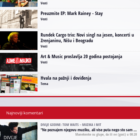
Vesti
Preuzmite EP: Mark Rainey - Stay
Vesti
Rundek Cargo trio: Novi singl na jesen, koncerti u
Zrenjaninu, Nišu i Beogradu
Vesti
Art & Music proslavlja 20 godina postojanja
Vesti
Hvala na pažnji i doviđenja
Tema
Najnoviji komentari
DIVLJE GODINE: TOM WAITS – MUZIKA I MIT
“
Ne poznajem njegovu muziku, ali vise puta nego sto sam to zazeleo gledao sam njegove umjetnicke slike na raznim stranama interneta. Te stoga zakljucujem da je Tom Waits Lady Gaga muzike namrstenih, ma
Manekenke su glupe, da ili ne
(gost) u 08:28