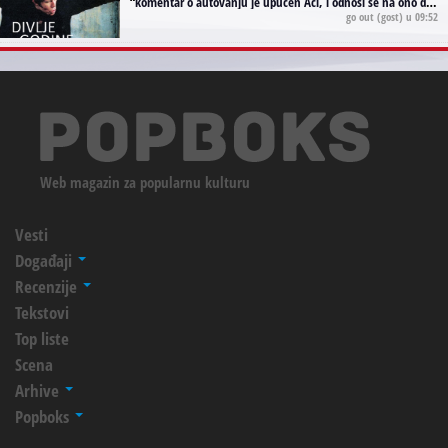
“
komentar o autovanju je upućen Aci, i odnosi se na ono drugo autovanje...'senzualnost Waitsa' ;)
go out
(gost) u 09:52
Web magazin za popularnu kulturu
Vesti
Događaji
Recenzije
Tekstovi
Top liste
Scena
Arhive
Popboks