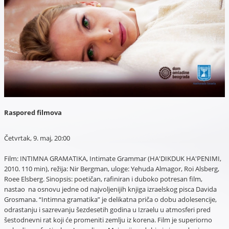
Raspored filmova
Četvrtak, 9. maj, 20:00
Film: INTIMNA GRAMATIKA, Intimate Grammar (HA'DIKDUK HA'PENIMI,
2010. 110 min), režija: Nir Bergman, uloge: Yehuda Almagor, Roi Alsberg,
Roee Elsberg. Sinopsis: poetičan, rafiniran i duboko potresan film,
nastao na osnovu jedne od najvoljenijih knjiga izraelskog pisca Davida
Grosmana. “Intimna gramatika” je delikatna priča o dobu adolesencije,
odrastanju i sazrevanju šezdesetih godina u Izraelu u atmosferi pred
šestodnevni rat koji će promeniti zemlju iz korena. Film je superiorno