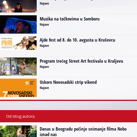
Najave
Muzika na točkovima u Somboru
Najave
Ajde fest od 8. do 10. avgusta u Kruševcu
Najave
Program trećeg Street Art festivala u Kraljevu
Najave
Uskoro Novosadski strip vikend
Najave
Od istog autora
Danas u Beogradu počinje snimanje filma Nebo
iznad nas