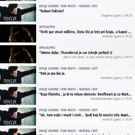
DIVLJE GODINE: TOM WAITS – MUZIKA I MIT
“
Robert FoRster?
Slagalica
(gost) u 08:23
APOCALYPSE
“
Ovih par stvari odlično, šteta što je leto pri kraju, a kaput koji te vervoatno podseća na pirotski ćilim je iz tradicije Navaho indijanaca ;)
matilda
(gost) u 23:23
APOCALYPSE
“
Idemo dalje. Thundercat je car (shejk yerbuti )!
Jazz is not dead - it just smells funny
(gost) u 20:11
DIVLJE GODINE: TOM WAITS – MUZIKA I MIT
“
Dok je pio bio je.
Govedina
(gost) u 15:24
DIVLJE GODINE: TOM WAITS – MUZIKA I MIT
“
Bajo Florisha , ja bi to rekao obrnuto: Beefheart je za Waitsa, isto sto i Hendrix za Lenny Kravitza
shazkahulakopka
(gost) u 13:32
DIVLJE GODINE: TOM WAITS – MUZIKA I MIT
“
eh, tom vejts i mark i smit... ljudi koji bi muzici više doprineli da su radili kao vozači tramvaja u gsp-u.
maslcih
(gost) u 13:36
DIVLJE GODINE: TOM WAITS – MUZIKA I MIT