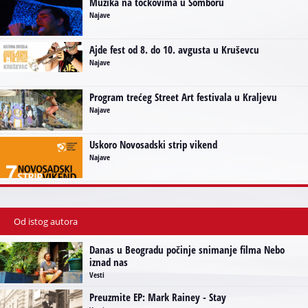
Muzika na točkovima u Somboru
Najave
Ajde fest od 8. do 10. avgusta u Kruševcu
Najave
Program trećeg Street Art festivala u Kraljevu
Najave
Uskoro Novosadski strip vikend
Najave
Od istog autora
Danas u Beogradu počinje snimanje filma Nebo
iznad nas
Vesti
Preuzmite EP: Mark Rainey - Stay