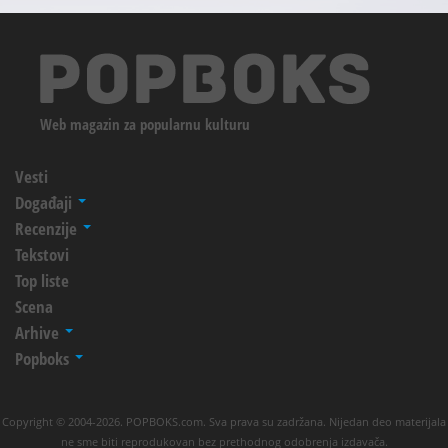
Web magazin za popularnu kulturu
Vesti
Događaji
Recenzije
Tekstovi
Top liste
Scena
Arhive
Popboks
Copyright © 2004-2026. POPBOKS.com. Sva prava su zadržana. Nijedan deo materijala
ne sme biti reprodukovan bez prethodnog odobrenja izdavača.