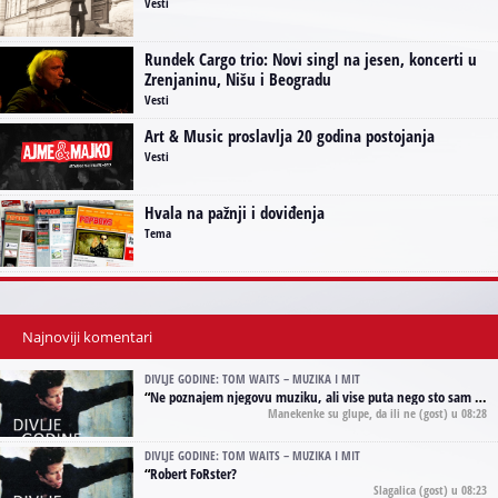
Vesti
Rundek Cargo trio: Novi singl na jesen, koncerti u
Zrenjaninu, Nišu i Beogradu
Vesti
Art & Music proslavlja 20 godina postojanja
Vesti
Hvala na pažnji i doviđenja
Tema
Najnoviji komentari
DIVLJE GODINE: TOM WAITS – MUZIKA I MIT
“
Ne poznajem njegovu muziku, ali vise puta nego sto sam to zazeleo gledao sam njegove umjetnicke slike na raznim stranama interneta. Te stoga zakljucujem da je Tom Waits Lady Gaga muzike namrstenih, ma
Manekenke su glupe, da ili ne
(gost) u 08:28
DIVLJE GODINE: TOM WAITS – MUZIKA I MIT
“
Robert FoRster?
Slagalica
(gost) u 08:23