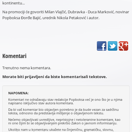
kontinentu...
Na promociji će govoriti Milan Vlajčić, Dubravka - Duca Marković, novinar
Popboksa Đorđe Bajić, urednik Nikola Petaković i autor.
Komentari
Trenutno nema komentara.
Morate biti prijavljeni da biste komentarisali tekstove.
NAPOMENA:
Komentari ne odražavaju stav redakcije Popboksa već je ono što je u njima
napisano isključivo stav autora komentara.
Da bi vaš komentar bio objavljen potrebno je da bude vezan za sadržinu
teksta, odnosno da predstavlja mišljenje o objavljenom tekstu.
Nećemo objavljivati uvredljive, nepristojne i netolerantne komentare, kao
ni one čijim bi se objavljivanjem prekršio Zakon o javnom informisanju.
Ukoliko nam u komentaru ukažete na činjeničnu, gramatičku, slovnu,