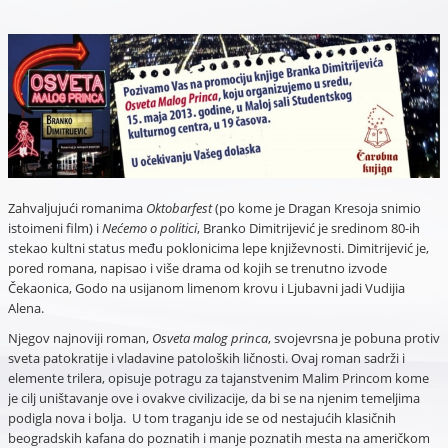
Zahvaljujući romanima
Oktobarfest
(po kome je Dragan Kresoja snimio
istoimeni film) i
Nećemo o politici
, Branko Dimitrijević je sredinom 80-ih
stekao kultni status među poklonicima lepe književnosti. Dimitrijević je,
pored romana, napisao i više drama od kojih se trenutno izvode
Čekaonica, Godo na usijanom limenom krovu i Ljubavni jadi Vudijia
Alena.
Njegov najnoviji roman,
Osveta malog princa
, svojevrsna je pobuna protiv
sveta patokratije i vladavine patoloških ličnosti. Ovaj roman sadrži i
elemente trilera, opisuje potragu za tajanstvenim Malim Princom kome
je cilj uništavanje ove i ovakve civilizacije, da bi se na njenim temeljima
podigla nova i bolja. U tom traganju ide se od nestajućih klasičnih
beogradskih kafana do poznatih i manje poznatih mesta na američkom