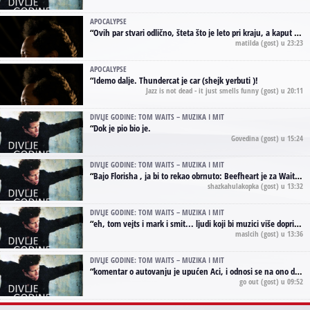
APOCALYPSE
“
Ovih par stvari odlično, šteta što je leto pri kraju, a kaput koji te vervoatno podseća na pirotski ćilim je iz tradicije Navaho indijanaca ;)
matilda
(gost) u 23:23
APOCALYPSE
“
Idemo dalje. Thundercat je car (shejk yerbuti )!
Jazz is not dead - it just smells funny
(gost) u 20:11
DIVLJE GODINE: TOM WAITS – MUZIKA I MIT
“
Dok je pio bio je.
Govedina
(gost) u 15:24
DIVLJE GODINE: TOM WAITS – MUZIKA I MIT
“
Bajo Florisha , ja bi to rekao obrnuto: Beefheart je za Waitsa, isto sto i Hendrix za Lenny Kravitza
shazkahulakopka
(gost) u 13:32
DIVLJE GODINE: TOM WAITS – MUZIKA I MIT
“
eh, tom vejts i mark i smit... ljudi koji bi muzici više doprineli da su radili kao vozači tramvaja u gsp-u.
maslcih
(gost) u 13:36
DIVLJE GODINE: TOM WAITS – MUZIKA I MIT
“
komentar o autovanju je upućen Aci, i odnosi se na ono drugo autovanje...'senzualnost Waitsa' ;)
go out
(gost) u 09:52