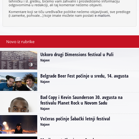
tehničku i sl. grešku, bićemo vam zahvalni i prosledićemo informaciju
odgovornima u redakciji, ali taj komentar nećemo objaviti.
Komentare koji se tiču uređivačke politike nećemo objavljivati, sve predloge
(i zamerke, pohvale...) koje imate možete nam poslati
e-mailom
.
Novo iz rubrike
Uskoro drugi Dimensions festival u Puli
Najave
Belgrade Beer Fest počinje u sredu, 14. avgusta
Najave
Bad Copy i Kevin Saunderson 30. avgusta na
festivalu Planet Rock u Novom Sadu
Najave
Večeras počinje Šabački letnji festival
Najave