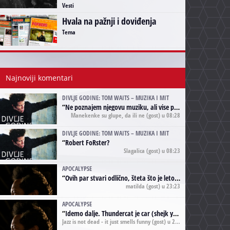
Vesti
Hvala na pažnji i doviđenja
Tema
Najnoviji komentari
DIVLJE GODINE: TOM WAITS – MUZIKA I MIT
“
Ne poznajem njegovu muziku, ali vise puta nego sto sam to zazeleo gledao sam njegove umjetnicke slike na raznim stranama interneta. Te stoga zakljucujem da je Tom Waits Lady Gaga muzike namrstenih, ma
Manekenke su glupe, da ili ne
(gost) u 08:28
DIVLJE GODINE: TOM WAITS – MUZIKA I MIT
“
Robert FoRster?
Slagalica
(gost) u 08:23
APOCALYPSE
“
Ovih par stvari odlično, šteta što je leto pri kraju, a kaput koji te vervoatno podseća na pirotski ćilim je iz tradicije Navaho indijanaca ;)
matilda
(gost) u 23:23
APOCALYPSE
“
Idemo dalje. Thundercat je car (shejk yerbuti )!
Jazz is not dead - it just smells funny
(gost) u 20:11