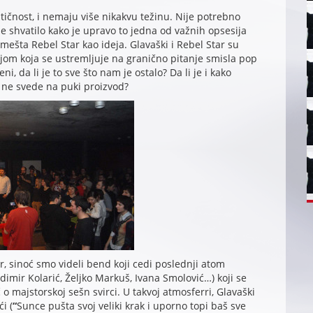
ntičnost, i nemaju više nikakvu težinu. Nije potrebno
e shvatilo kako je upravo to jedna od važnih opsesija
smešta
Rebel Star kao ideja. Glavaški i Rebel Star su
jom koja se ustremljuje na granično pitanje smisla pop
i, da li je to sve što nam je ostalo? Da li je i kako
o ne svede na puki proizvod?
r, sinoć smo videli bend koji cedi poslednji atom
dimir Kolarić, Željko Markuš, Ivana Smolović…) koji se
 majstorskoj sešn svirci. U takvoj atmosferri, Glavaški
i (
“
Sunce pušta svoj veliki krak i uporno topi baš sve