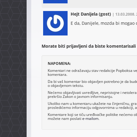
Hejt Danijela
(gost)
| 13.03.2008. 
E da, Danijele, mozda bi mogao 
Morate biti prijavljeni da biste komentarisali
NAPOMENA:
Komentari ne odražavaju stav redakcije Popboksa već 
komentara.
Da bi vaš komentar bio objavljen potrebno je da bud
o objavljenom tekstu.
Nećemo objavljivati uvredljive, nepristojne i netoler
prekršio Zakon o javnom informisanju.
Ukoliko nam u komentaru ukažete na činjeničnu, grama
prosledićemo informaciju odgovornima u redakciji, al
Komentare koji se tiču uređivačke politike nećemo obj
možete nam poslati
e-mailom
.