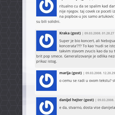
ritualno cu da se spalim kad dan
nije njegov. taj covek ce poceti i
na popbox-u jos samo artukovic
su bili solidni.
Kraka
(gost)
| 09.03.2008. 01.28.27
Super je bio koncert, ali Nebojsa
koncerata'??? To kao 'nudi se isto
takvim stavom zvucis kao da su t
brit pop smece. Generalizovanje je odlika nez
prikaz istog.
marija
(gost)
| 09.03.2008. 12.20.2
o cemu se radi u ovom tekstu? 
danijel hejter
(gost)
| 09.03.2008.
e da, stvarno, dosta vise danijela