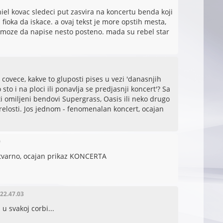
iel kovac sledeci put zasvira na koncertu benda koji
z fioka da iskace. a ovaj tekst je more opstih mesta,
 moze da napise nesto posteno. mada su rebel star
 covece, kakve to gluposti pises u vezi 'danasnjih
 sto i na ploci ili ponavlja se predjasnji koncert'? Sa
i omiljeni bendovi Supergrass, Oasis ili neko drugo
relosti. Jos jednom - fenomenalan koncert, ocajan
9
stvarno, ocajan prikaz KONCERTA
 22.47.03
 u svakoj corbi...