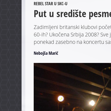
REBEL STAR U SKC-U
Put u središte pesm
Zadimljeni britanski klubovi po
60-ih? Ukočena Srbija 2008? Sve 
ponekad zasebno na koncertu sas
Nebojša Marić