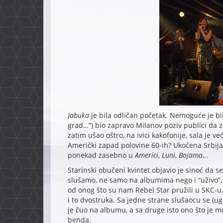
Jabuka
je bila odličan početak. Nemoguće je bilo
grad…”) bio zapravo Milanov poziv publici da 
zatim ušao oštro, na ivici kakofonije, sala je v
Američki zapad polovine 60-ih? Ukočena Srbija
ponekad zasebno u
Americi
,
Luni
,
Bojama...
Starinski obučeni kvintet objavio je sinoć da s
slušamo, ne samo na albumima nego i “uživo”,
od onog što su nam Rebel Star pružili u SKC-u. 
i to dvostruka. Sa jedne strane slušaocu se (u
je čuo na albumu, a sa druge isto ono što je 
benda.