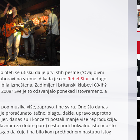
 oteti se utisku da je prvi stih pesme (“Ovaj divni
zaboravi na vreme. A kada je ceo
Rebel Star
nedugo
eć bila izmeštena. Zadimljeni britanski klubovi 60-ih?
 2008? Sve je to odzvanjalo ponekad istovremeno, a
e pop muzika više, zapravo, i ne svira. Ono što danas
 je proračunato, tačno, blago…dakle, upravo suprotno
Jer, danas su i koncerti postali manje više reprodukcija,
glavnom za dobre pare) često nudi bukvalno isto ono što
mogao da čuje i na bilo kom prethodnom nastupu istog