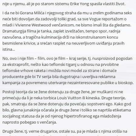
nije u njemu, ali je po starom sistemu Erike Yong spasila vlastiti život.
I da ne bi Gorana Milića i njegovog straha da mu u zrelim godinama seks
neće biti dovoljan da zadovolji toliki grad, sa sve Vogue reportažom o
mladi i Vivienne Westwood venčanicom, ne bismo imali šta da gledamo.
Dramaturgija filma je tanka, zaplet izveštačen, tempo spor, radnja
razvučena, a tragična kulminacija drži na iskonstruisanom koncu
besmislene krivice, a srećan rasplet na neuverljivom uviđanju pravih
istina...
No, ovo i nije film – film, ovo je film – kraj serije, tj. nusproizvod pogodan
za ekstraprofit, nešto kao teflonski tiganj u odnosu na prvobitne
teflonske vrhove raketa i možda novi model za strane i domaće
producente gde bi TV serija bila dugotrajna i uverljiva reklamna
kampanja za povremeno uterivanje nezainteresovane publike u bioskop.
Postoji teorija da se žene doteruju za druge žene, jer muškarci ni ne
primećuju da li je neka torbica Louis Vuitton ili kineska. Druge teorije,
pak, smatraju da se žene doteruju da povećaju sopstveni ego. Kako god
bilo, glavna junakinja očarala je druge žene i toliko se naprtila etiketama
socijalnog statusa da je od njenog hipertrofiranog ega mladoženja
naprosto pobegao s venčanja.
Druge žene, tj. verne drugarice, ostale su, pa je mlada s njima otišla na