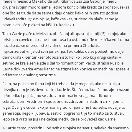
medeni mesec u Meksiko da pati. Glumica Zsa Zsa Gabor je, među
drugim svojim mudrolijama, jednom koncipirala kredo za sponzoruše (za
one što se trude da se same udaju onako kako bi ih pre sto godina
udavali roditelji!): devojci je, kaže Zsa Zsa, suđeno da plače, samo je
pitanje da li će plakati na kiši ili u kadilaku.
Tako Carrie plače u Meksiku, obećanoj ali opasnoj zemlji (!?) u kojoj, ako
pristojan čovek malo zine ispod tuša i u usta mu uđe meksička voda, ima
načisto da se uneredi, što i vidimo na primeru Charlotte,
najkonzervativnije od svih junakinja. Tek koliko da se podsetimo da je
demokratski centar ksenofobičan isto koliko i bilo koji drugi centar –
setimo se kraja serije gde u šatro-romantičnom Parizu strašni Rus bije
Carrie dok Zverka Amerikanac ne stigne kao konjica ex machina i spase je
od internacionalnog terorizma.
Elem, na pola smo filma koji bi trebalo da je megahit, ako ne i kult, a
devojka nam je još devojka, ku-ku, le-le. Šta ćemo, kud ćemo, ajmo nazad
u Ameriku i pojačajmo se zdravim domaćim snagama – ličnom
sekretaricom: vrednom i sposobnom, zdravom i mladom crnkinjom s
Juga. Ova, gle čuda, iako je mami grad, u njemu ne traži seks, nova je to
generacija, nego – ljubav. E, sestro, pogrešno ti je to mesto za tu stvar,
lepo se ti vrati na Jug i ne čačkaj mečku da se provedeš kao Carrie.
A Carrie ćemo, poslednju od svih devojaka na svetu, nekako da spasemo,