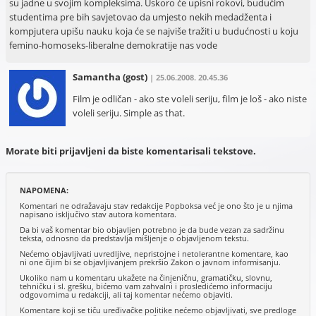
su jadne u svojim kompleksima. Uskoro će upisni rokovi, budućim
studentima pre bih savjetovao da umjesto nekih medadženta i
kompjutera upišu nauku koja će se najviše tražiti u budućnosti u koju
femino-homoseks-liberalne demokratije nas vode
Samantha
(gost)
| 25.06.2008. 20.45.36
Film je odličan - ako ste voleli seriju, film je loš - ako niste
voleli seriju. Simple as that.
Morate biti prijavljeni da biste komentarisali tekstove.
NAPOMENA:
Komentari ne odražavaju stav redakcije Popboksa već je ono što je u njima
napisano isključivo stav autora komentara.
Da bi vaš komentar bio objavljen potrebno je da bude vezan za sadržinu
teksta, odnosno da predstavlja mišljenje o objavljenom tekstu.
Nećemo objavljivati uvredljive, nepristojne i netolerantne komentare, kao
ni one čijim bi se objavljivanjem prekršio Zakon o javnom informisanju.
Ukoliko nam u komentaru ukažete na činjeničnu, gramatičku, slovnu,
tehničku i sl. grešku, bićemo vam zahvalni i prosledićemo informaciju
odgovornima u redakciji, ali taj komentar nećemo objaviti.
Komentare koji se tiču uređivačke politike nećemo objavljivati, sve predloge