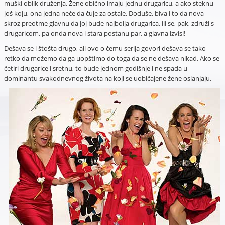
muški oblik druženja. Žene obično imaju jednu drugaricu, a ako steknu
još koju, ona jedna neće da čuje za ostale. Doduše, biva i to da nova
skroz preotme glavnu da joj bude najbolja drugarica, ili se, pak, združi s
drugaricom, pa onda nova i stara postanu par, a glavna izvisi!
Dešava se i štošta drugo, ali ovo o čemu serija govori dešava se tako
retko da možemo da ga uopštimo do toga da se ne dešava nikad. Ako se
četiri drugarice i sretnu, to bude jednom godišnje i ne spada u
dominantu svakodnevnog života na koji se uobičajene žene oslanjaju.