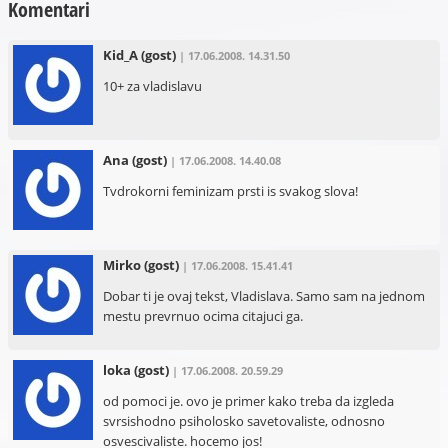
Komentari
Kid_A
(gost)
| 17.06.2008. 14.31.50
10+ za vladislavu
Ana
(gost)
| 17.06.2008. 14.40.08
Tvdrokorni feminizam prsti is svakog slova!
Mirko
(gost)
| 17.06.2008. 15.41.41
Dobar ti je ovaj tekst, Vladislava. Samo sam na jednom
mestu prevrnuo ocima citajuci ga.
loka
(gost)
| 17.06.2008. 20.59.29
od pomoci je. ovo je primer kako treba da izgleda
svrsishodno psiholosko savetovaliste, odnosno
osvescivaliste. hocemo jos!