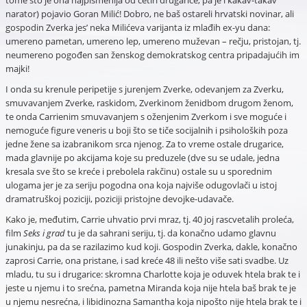
narator) pojavio Goran Milić! Dobro, ne baš ostareli hrvatski novinar, ali
gospodin Zverka jes’ neka Milićeva varijanta iz mlađih ex-yu dana:
umereno pametan, umereno lep, umereno muževan – rečju, pristojan, tj.
neumereno pogođen san ženskog demokratskog centra pripadajućih im
majki!
I onda su krenule peripetije s jurenjem Zverke, odevanjem za Zverku,
smuvavanjem Zverke, raskidom, Zverkinom ženidbom drugom ženom,
te onda Carrienim smuvavanjem s oženjenim Zverkom i sve moguće i
nemoguće figure veneris u boji što se tiče socijalnih i psiholoških poza
jedne žene sa izabranikom srca njenog. Za to vreme ostale drugarice,
mada glavnije po akcijama koje su preduzele (dve su se udale, jedna
kresala sve što se kreće i prebolela rakčinu) ostale su u sporednim
ulogama jer je za seriju pogodna ona koja najviše odugovlači u istoj
dramatruškoj poziciji, poziciji pristojne devojke-udavače.
Kako je, međutim, Carrie uhvatio prvi mraz, tj. 40 joj rascvetalih proleća,
film
Seks i grad
tu je da sahrani seriju, tj. da konačno udamo glavnu
junakinju, pa da se razilazimo kud koji. Gospodin Zverka, dakle, konačno
zaprosi Carrie, ona pristane, i sad kreće 48 ili nešto više sati svadbe. Uz
mladu, tu su i drugarice: skromna Charlotte koja je oduvek htela brak te i
jeste u njemu i to srećna, pametna Miranda koja nije htela baš brak te je
u njemu nesrećna, i libidinozna Samantha koja nipošto nije htela brak te i