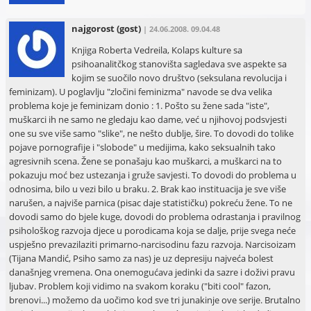
najgorost
(gost)
| 24.06.2008. 09.04.48
Knjiga Roberta Vedreila, Kolaps kulture sa
psihoanalitčkog stanovišta sagledava sve aspekte sa
kojim se suočilo novo društvo (seksulana revolucija i
feminizam). U poglavlju "zločini feminizma" navode se dva velika
problema koje je feminizam donio : 1. Pošto su žene sada "iste",
muškarci ih ne samo ne gledaju kao dame, već u njihovoj podsvjesti
one su sve više samo "slike", ne nešto dublje, šire. To dovodi do tolike
pojave pornografije i "slobode" u medijima, kako seksualnih tako
agresivnih scena. Žene se ponašaju kao muškarci, a muškarci na to
pokazuju moć bez ustezanja i gruže savjesti. To dovodi do problema u
odnosima, bilo u vezi bilo u braku. 2. Brak kao instituacija je sve više
narušen, a najviše parnica (pisac daje statističku) pokreću žene. To ne
dovodi samo do bjele kuge, dovodi do problema odrastanja i pravilnog
psihološkog razvoja djece u porodicama koja se dalje, prije svega neće
uspješno prevazilaziti primarno-narcisodinu fazu razvoja. Narcisoizam
(Tijana Mandić, Psiho samo za nas) je uz depresiju najveća bolest
današnjeg vremena. Ona onemogućava jedinki da sazre i doživi pravu
ljubav. Problem koji vidimo na svakom koraku ("biti cool" fazon,
brenovi...) možemo da uočimo kod sve tri junakinje ove serije. Brutalno