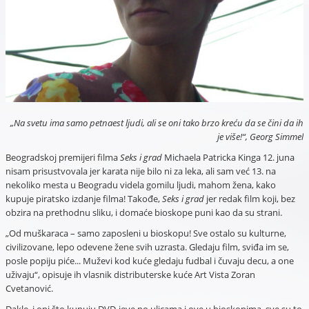
„Na svetu ima samo petnaest ljudi, ali se oni tako brzo kreću da se čini da ih
je više!“, Georg Simmel
Beogradskoj premijeri filma
Seks i grad
Michaela Patricka Kinga 12. juna
nisam prisustvovala jer karata nije bilo ni za leka, ali sam već 13. na
nekoliko mesta u Beogradu videla gomilu ljudi, mahom žena, kako
kupuje piratsko izdanje filma! Takođe,
Seks i grad
jer redak film koji, bez
obzira na prethodnu sliku, i domaće bioskope puni kao da su strani.
„Od muškaraca – samo zaposleni u bioskopu! Sve ostalo su kulturne,
civilizovane, lepo odevene žene svih uzrasta. Gledaju film, sviđa im se,
posle popiju piće... Muževi kod kuće gledaju fudbal i čuvaju decu, a one
uživaju“, opisuje ih vlasnik distributerske kuće Art Vista Zoran
Cvetanović.
Dakle, i oni što kupuju DVD-jeve po ulicama i ove u bioskopima, sve su to