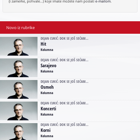
(i zamerke, pohvale...) koje imate možete nam poslati
e-mailom
.
Novo iz rubrike
DEJAN CUKIĆ: DOK SE JOŠ SEĆAM...
Hit
Kolumna
DEJAN CUKIĆ: DOK SE JOŠ SEĆAM...
Sarajevo
Kolumna
DEJAN CUKIĆ: DOK SE JOŠ SEĆAM...
Osmeh
Kolumna
DEJAN CUKIĆ: DOK SE JOŠ SEĆAM...
Koncerti
Kolumna
DEJAN CUKIĆ: DOK SE JOŠ SEĆAM...
Korni
Kolumna