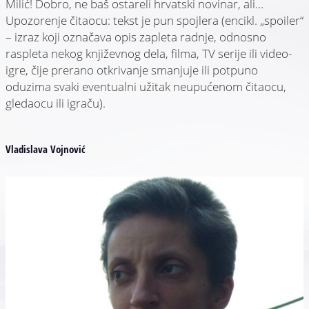
Milić! Dobro, ne baš ostareli hrvatski novinar, ali…
Upozorenje čitaocu: tekst je pun spojlera (encikl. „spoiler“
– izraz koji označava opis zapleta radnje, odnosno
raspleta nekog književnog dela, filma, TV serije ili video-
igre, čije prerano otkrivanje smanjuje ili potpuno
oduzima svaki eventualni užitak neupućenom čitaocu,
gledaocu ili igraču).
Vladislava Vojnović