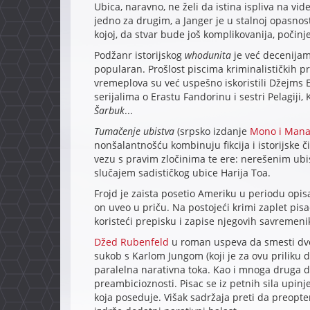
Ubica, naravno, ne želi da istina ispliva na vi
jedno za drugim, a Janger je u stalnoj opasnos
kojoj, da stvar bude još komplikovanija, počinj
Podžanr istorijskog
whodunita
je već decenijam
popularan. Prošlost piscima kriminalističkih p
vremeplova su već uspešno iskoristili Džejms
serijalima o Erastu Fandorinu i sestri Pelagiji, 
Šarbuk
...
Tumačenje ubistva
(srpsko izdanje
Mono i Man
nonšalantnošću kombinuju fikcija i istorijske č
vezu s pravim zločinima te ere: nerešenim ubi
slučajem sadističkog ubice Harija Toa.
Frojd je zaista posetio Ameriku u periodu opisa
on uveo u priču. Na postojeći krimi zaplet pis
koristeći prepisku i zapise njegovih savremeni
Džed Rubenfeld
u roman uspeva da smesti dve 
sukob s Karlom Jungom (koji je za ovu priliku
paralelna narativna toka. Kao i mnoga druga deb
preambicioznosti. Pisac se iz petnih sila upi
koja poseduje. Višak sadržaja preti da preoptere