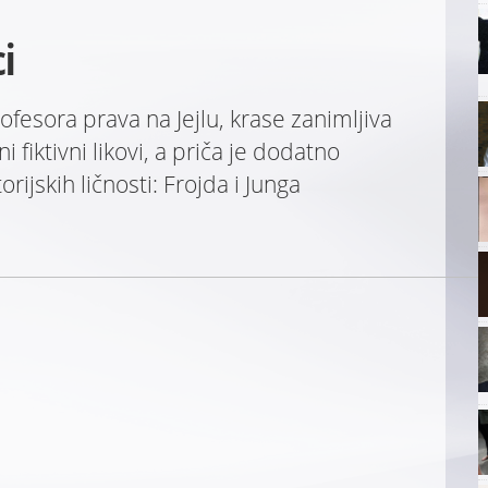
i
esora prava na Jejlu, krase zanimljiva
 fiktivni likovi, a priča je dodatno
rijskih ličnosti: Frojda i Junga