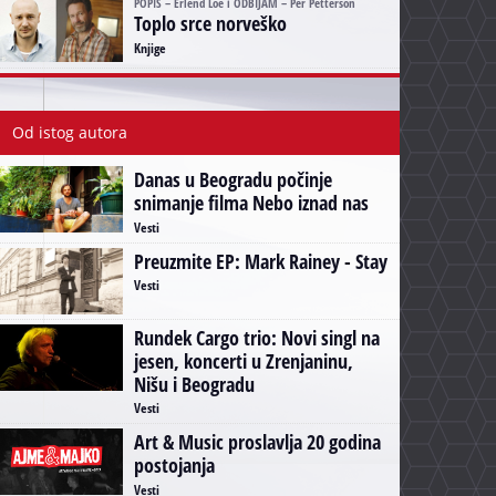
POPIS – Erlend Loe i ODBIJAM – Per Petterson
Toplo srce norveško
Knjige
Od istog autora
Danas u Beogradu počinje
snimanje filma Nebo iznad nas
Vesti
Preuzmite EP: Mark Rainey - Stay
Vesti
Rundek Cargo trio: Novi singl na
jesen, koncerti u Zrenjaninu,
Nišu i Beogradu
Vesti
Art & Music proslavlja 20 godina
postojanja
Vesti