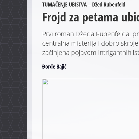
TUMAČENJE UBISTVA – Džed Rubenfeld
Frojd za petama ubic
Prvi roman Džeda Rubenfelda, prof
centralna misterija i dobro skrojeni
začinjena pojavom intrigantnih isto
Đorđe Bajić