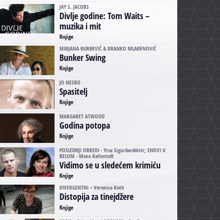
JAY S. JACOBS
Divlje godine: Tom Waits –
muzika i mit
Knjige
MIRJANA ĐURĐEVIĆ & BRANKO MLAĐENOVIĆ
Bunker Swing
Knjige
JO NESBO
Spasitelj
Knjige
MARGARET ATWOOD
Godina potopa
Knjige
POSLEDNJI OBREDI - Yrsa Sigurðardóttir; SNOVI U
BELOM - Mons Kallentoft
Vidimo se u sledećem krimiću
Knjige
DIVERGENTNI – Veronica Roth
Distopija za tinejdžere
Knjige