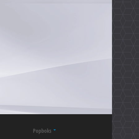
Popboks