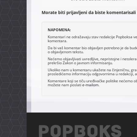
Morate biti prijavljeni da biste komentarisali
NAPOMENA:
Komentari ne odražavaju stav redakcije Popboksa već 
komentara.
Da bi vaš komentar bio objavljen potrebno je da bud
o objavljenom tekstu.
Nećemo objavljivati uvredljive, nepristojne i netoler
prekršio Zakon o javnom informisanju.
Ukoliko nam u komentaru ukažete na činjeničnu, grama
prosledićemo informaciju odgovornima u redakciji, al
Komentare koji se tiču uređivačke politike nećemo obj
možete nam poslati
e-mailom
.