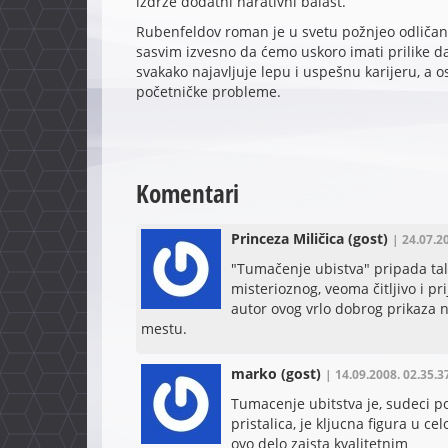
izdrže dodatni narativni balast.
Rubenfeldov roman je u svetu požnjeo odličan 
sasvim izvesno da ćemo uskoro imati prilike d
svakako najavljuje lepu i uspešnu karijeru, a 
početničke probleme.
Komentari
Princeza Miličica
(gost)
| 24.07.2
"Tumačenje ubistva" pripada talas
misterioznog, veoma čitljivo i pr
autor ovog vrlo dobrog prikaza na
mestu.
marko
(gost)
| 14.09.2008. 02.35.3
Tumacenje ubitstva je, sudeci po 
pristalica, je kljucna figura u ce
ovo delo zaista kvalitetnim