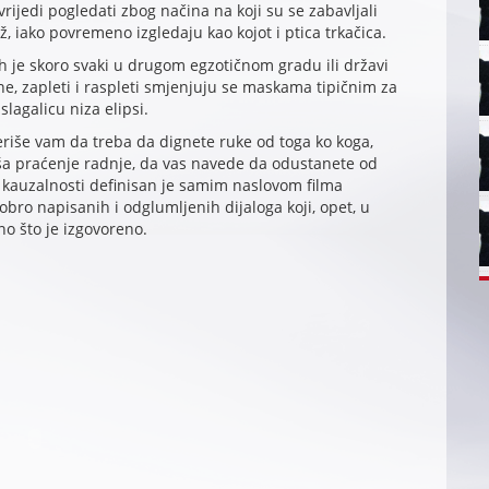
vrijedi pogledati zbog načina na koji su se zabavljali
, iako povremeno izgledaju kao kojot i ptica trkačica.
jih je skoro svaki u drugom egzotičnom gradu ili državi
dine, zapleti i raspleti smjenjuju se maskama tipičnim za
slagalicu niza elipsi.
eriše vam da treba da dignete ruke od toga ko koga,
kša praćenje radnje, da vas navede da odustanete od
e kauzalnosti definisan je samim naslovom filma
 dobro napisanih i odglumljenih dijaloga koji, opet, u
no što je izgovoreno.