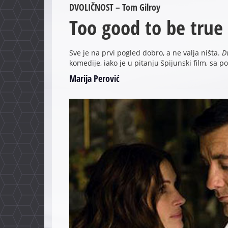
DVOLIČNOST – Tom Gilroy
Too good to be true
Sve je na prvi pogled dobro, a ne valja ništa.
D
komedije, iako je u pitanju špijunski film, sa
Marija Perović