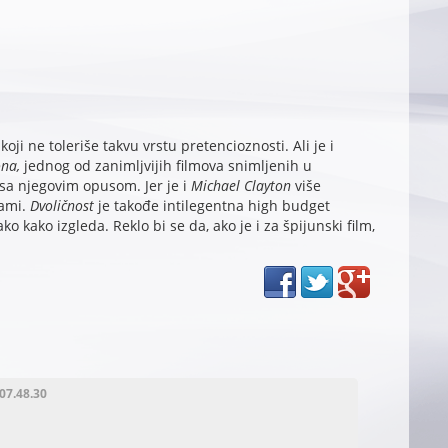
ji ne toleriše takvu vrstu pretencioznosti. Ali je i
na,
jednog od zanimljvijih filmova snimljenih u
 sa njegovim opusom. Jer je i
Michael Clayton
više
rami.
Dvoličnost
je takođe intilegentna high budget
ko kako izgleda. Reklo bi se da, ako je i za špijunski film,
 07.48.30