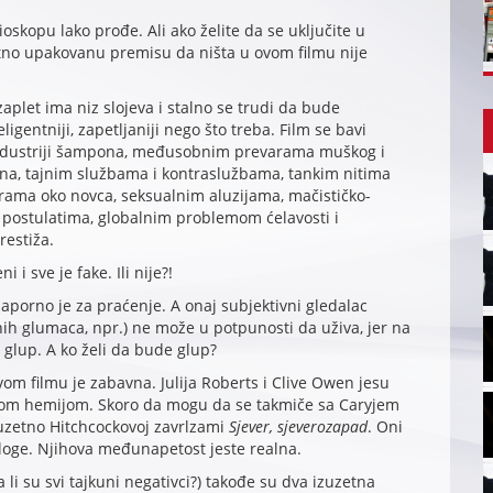
skopu lako prođe. Ali ako želite da se uključite u
ntno upakovanu premisu da ništa u ovom filmu nije
zaplet ima niz slojeva i stalno se trudi da bude
eligentniji, zapetljaniji nego što treba. Film se bavi
ndustriji šampona, međusobnim prevarama muškog i
na, tajnim službama i kontraslužbama, tankim nitima
grama oko novca, seksualnim aluzijama, mačističko-
 postulatima, globalnim problemom ćelavosti i
restiža.
i i sve je fake. Ili nije?!
naporno je za praćenje. A onaj subjektivni gledalac
vnih glumaca, npr.) ne može u potpunosti da uživa, jer na
 glup. A ko želi da bude glup?
vom filmu je zabavna. Julija Roberts i Clive Owen jesu
skom hemijom. Skoro da mogu da se takmiče sa Caryjem
uzetno Hitchcockovoj zavrlzami
Sjever, sjeverozapad
. Oni
loge. Njihova međunapetost jeste realna.
da li su svi tajkuni negativci?) takođe su dva izuzetna