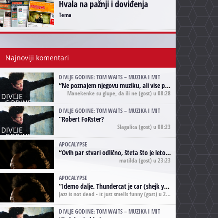
Hvala na pažnji i doviđenja
Tema
Najnoviji komentari
DIVLJE GODINE: TOM WAITS – MUZIKA I MIT
“
Ne poznajem njegovu muziku, ali vise puta nego sto sam to zazeleo gledao sam njegove umjetnicke slike na raznim stranama interneta. Te stoga zakljucujem da je Tom Waits Lady Gaga muzike namrstenih, ma
Manekenke su glupe, da ili ne
(gost) u 08:28
DIVLJE GODINE: TOM WAITS – MUZIKA I MIT
“
Robert FoRster?
Slagalica
(gost) u 08:23
APOCALYPSE
“
Ovih par stvari odlično, šteta što je leto pri kraju, a kaput koji te vervoatno podseća na pirotski ćilim je iz tradicije Navaho indijanaca ;)
matilda
(gost) u 23:23
APOCALYPSE
“
Idemo dalje. Thundercat je car (shejk yerbuti )!
Jazz is not dead - it just smells funny
(gost) u 20:11
DIVLJE GODINE: TOM WAITS – MUZIKA I MIT