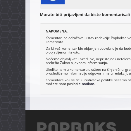
Morate biti prijavljeni da biste komentarisali
NAPOMENA:
Komentari ne odražavaju stav redakcije Popboksa već 
komentara.
Da bi vaš komentar bio objavljen potrebno je da bud
o objavljenom tekstu.
Nećemo objavljivati uvredljive, nepristojne i netoler
prekršio Zakon o javnom informisanju.
Ukoliko nam u komentaru ukažete na činjeničnu, grama
prosledićemo informaciju odgovornima u redakciji, al
Komentare koji se tiču uređivačke politike nećemo obj
možete nam poslati
e-mailom
.