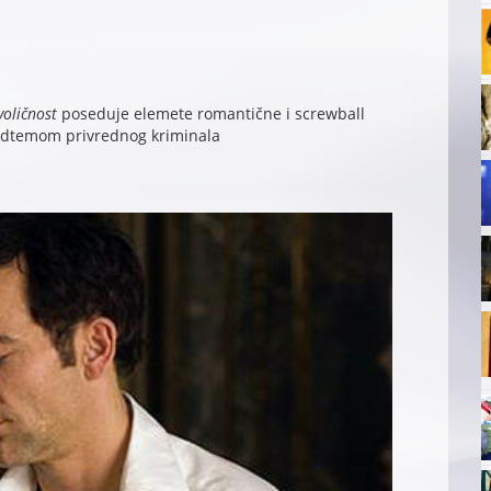
voličnost
poseduje elemete romantične i screwball
 podtemom privrednog kriminala