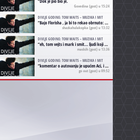
“
Dok je pio bio je.
Govedina
(gost) u 15:24
DIVLJE GODINE: TOM WAITS – MUZIKA I MIT
“
Bajo Florisha , ja bi to rekao obrnuto: Beefheart je za Waitsa, isto sto i Hendrix za Lenny Kravitza
shazkahulakopka
(gost) u 13:32
DIVLJE GODINE: TOM WAITS – MUZIKA I MIT
“
eh, tom vejts i mark i smit... ljudi koji bi muzici više doprineli da su radili kao vozači tramvaja u gsp-u.
maslcih
(gost) u 13:36
DIVLJE GODINE: TOM WAITS – MUZIKA I MIT
“
komentar o autovanju je upućen Aci, i odnosi se na ono drugo autovanje...'senzualnost Waitsa' ;)
go out
(gost) u 09:52