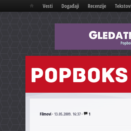
Vesti
Događaji
Recenzije
Tekstov
Filmovi
·
13.05.2009. 16:37
·
1