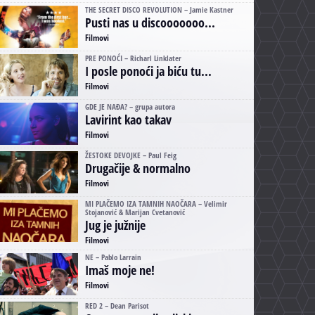
THE SECRET DISCO REVOLUTION – Jamie Kastner
Pusti nas u discooooooo...
Filmovi
PRE PONOĆI – Richarl Linklater
I posle ponoći ja biću tu...
Filmovi
GDE JE NAĐA? – grupa autora
Lavirint kao takav
Filmovi
ŽESTOKE DEVOJKE – Paul Feig
Drugačije & normalno
Filmovi
MI PLAČEMO IZA TAMNIH NAOČARA – Velimir
Stojanović & Marijan Cvetanović
Jug je južnije
Filmovi
NE – Pablo Larrain
Imaš moje ne!
Filmovi
RED 2 – Dean Parisot