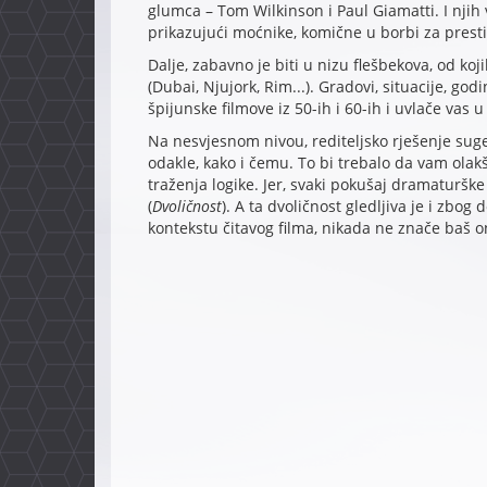
glumca – Tom Wilkinson i Paul Giamatti. I njih 
prikazujući moćnike, komične u borbi za prestiž
Dalje, zabavno je biti u nizu flešbekova, od ko
(Dubai, Njujork, Rim...). Gradovi, situacije, go
špijunske filmove iz 50-ih i 60-ih i uvlače vas u 
Na nesvjesnom nivou, rediteljsko rješenje sug
odakle, kako i čemu. To bi trebalo da vam ola
traženja logike. Jer, svaki pokušaj dramaturšk
(
Dvoličnost
). A ta dvoličnost gledljiva je i zbog
kontekstu čitavog filma, nikada ne znače baš o