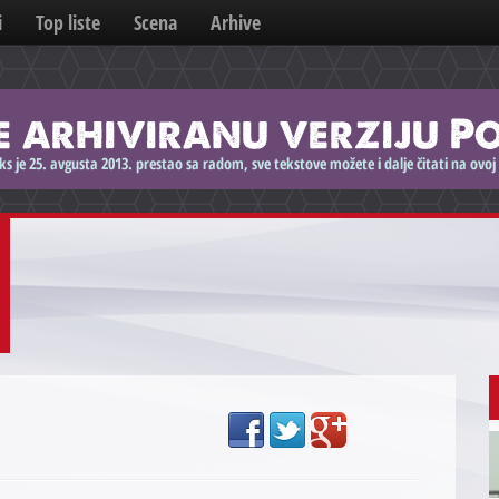
i
Top liste
Scena
Arhive