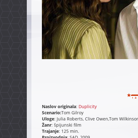
Naslov originala
:
Duplicity
Scenario:
Tom Gilroy
Uloge
: Julia Roberts, Clive Owen,Tom Wilkinso
Žanr
: špijunski film
Trajanje
: 125 min.
Proizvodnja
: SAD, 2009.