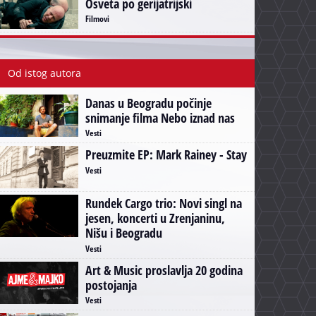
Osveta po gerijatrijski
Filmovi
Od istog autora
Danas u Beogradu počinje
snimanje filma Nebo iznad nas
Vesti
Preuzmite EP: Mark Rainey - Stay
Vesti
Rundek Cargo trio: Novi singl na
jesen, koncerti u Zrenjaninu,
Nišu i Beogradu
Vesti
Art & Music proslavlja 20 godina
postojanja
Vesti