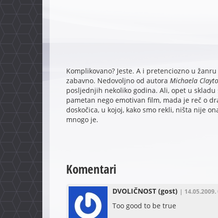
Komplikovano? Jeste. A i pretenciozno u žanru ko
zabavno. Nedovoljno od autora
Michaela Clayto
posljednjih nekoliko godina. Ali, opet u skladu
pametan nego emotivan film, mada je reč o d
doskočica, u kojoj, kako smo rekli, ništa nije ona
mnogo je.
Komentari
DVOLIČNOST
(gost)
| 14.05.2009.
Too good to be true