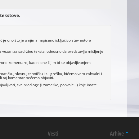
 tekstove.
je ono što je u njima napisano isključivo stav autora
e vezan za sadržinu teksta, odnosno da predstavlja mišljenje
antne komentare, kao ni one čijim bi se objavljivanjem
tičku, slovnu, tehničku i sl. grešku, bićemo vam zahvalni i
i taj komentar nećemo objaviti.
avljivati, sve predloge (i zamerke, pohvale...) koje imate
Vesti
Arhive