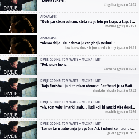
Slagalica
(gost) u 08:23
APOCALYPSE
“
Ovih par stvari odlično, šteta što je leto pri kraju, a kaput koji te vervoatno podseća na pirotski ćilim je iz tradicije Navaho indijanaca ;)
matilda
(gost) u 23:23
APOCALYPSE
“
Idemo dalje. Thundercat je car (shejk yerbuti )!
Jazz is not dead - it just smells funny
(gost) u 20:11
DIVLJE GODINE: TOM WAITS – MUZIKA I MIT
“
Dok je pio bio je.
Govedina
(gost) u 15:24
DIVLJE GODINE: TOM WAITS – MUZIKA I MIT
“
Bajo Florisha , ja bi to rekao obrnuto: Beefheart je za Waitsa, isto sto i Hendrix za Lenny Kravitza
shazkahulakopka
(gost) u 13:32
DIVLJE GODINE: TOM WAITS – MUZIKA I MIT
“
eh, tom vejts i mark i smit... ljudi koji bi muzici više doprineli da su radili kao vozači tramvaja u gsp-u.
maslcih
(gost) u 13:36
DIVLJE GODINE: TOM WAITS – MUZIKA I MIT
“
komentar o autovanju je upućen Aci, i odnosi se na ono drugo autovanje...'senzualnost Waitsa' ;)
go out
(gost) u 09:52