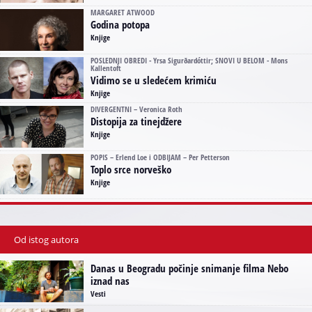
MARGARET ATWOOD
Godina potopa
Knjige
POSLEDNJI OBREDI - Yrsa Sigurðardóttir; SNOVI U BELOM - Mons
Kallentoft
Vidimo se u sledećem krimiću
Knjige
DIVERGENTNI – Veronica Roth
Distopija za tinejdžere
Knjige
POPIS – Erlend Loe i ODBIJAM – Per Petterson
Toplo srce norveško
Knjige
Od istog autora
Danas u Beogradu počinje snimanje filma Nebo
iznad nas
Vesti