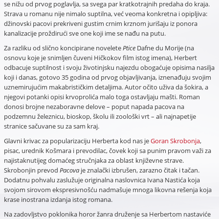
se nižu od prvog poglavlja, sa svega par kratkotrajnih predaha do kraja.
Strava u romanu nije nimalo suptilna, već veoma konkretna i opipljiva:
džinovski pacovi prekriveni gustim crnim krznom jurišaju iz ponora
kanalizacije proždirući sve one koji ime se nađu na putu.
Za razliku od slično koncipirane novelete
Ptice
Dafne du Morije (na
osnovu koje je snimljen čuveni Hičkokov film istog imena), Herbert
odbacuje suptilnost i svoju životinjsku najezdu obogaćuje opisima nasilja
koji i danas, gotovo 35 godina od prvog objavljivanja, iznenađuju svojim
uznemirujućim makabrističkim detaljima. Autor očito uživa da šokira, a
njegovi potanki opisi krvoprolića malo toga ostavljaju mašti. Roman
donosi brojne nezaboravne delove – poput napada pacova na
podzemnu železnicu, bioskop, školu ili zoološki vrt – ali najnapetije
stranice sačuvane su za sam kraj.
Glavni krivac za popularizaciju Herberta kod nas je
Goran Skrobonja
,
pisac, urednik Košmara i prevodilac, čovek koji sa punim pravom važi za
najistaknutijeg domaćeg stručnjaka za oblast književne strave.
Skrobonjin prevod
Pacova
je znalački izbrušen, zarazno čitak i tačan.
Dodatnu pohvalu zaslužuje originalna naslovnica Ivana Nastića koja
svojom sirovom ekspresivnošću nadmašuje mnoga likovna rešenja koja
krase inostrana izdanja istog romana.
Na zadovljstvo poklonika horor žanra druženje sa Herbertom nastaviće