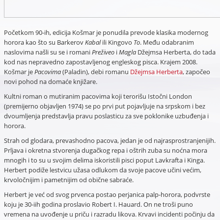
Početkom 90-ih, edicija Košmar je ponudila prevode klasika modernog
horora kao što su Barkerov
Kabal
ili Kingovo
To
. Među odabranim
naslovima našli su se i romani
Preživeo
i
Magla
Džejmsa Herberta, do tada
kod nas nepravedno zapostavljenog engleskog pisca. Krajem 2008.
Košmar je
Pacovima
(Paladin), debi romanu
Džejmsa Herberta
, započeo
novi pohod na domaće knjižare.
Kultni roman o mutiranim pacovima koji terorišu Istočni London
(premijerno objavljen 1974) se po prvi put pojavljuje na srpskom i bez
dvoumljenja predstavlja pravu poslasticu za sve poklonike uzbuđenja i
horora.
Strah od glodara, prevashodno pacova, jedan je od najrasprostranjenijih.
Prljava i okretna stvorenja dugačkog repa i oštrih zuba su noćna mora
mnogih i to su u svojim delima iskoristili pisci poput Lavkrafta i Kinga.
Herbert podiže lestvicu užasa odlukom da svoje pacove učini većim,
krvoločnijim i pametnijim od obične sabraće.
Herbert je već od svog prvenca postao perjanica palp-horora, podvrste
koju je 30-iih godina proslavio Robert I. Hauard. On ne troši puno
vremena na uvođenje u priču i razradu likova. Krvavi incidenti počinju da