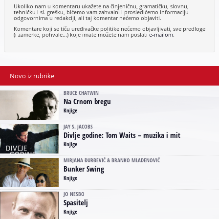
Ukoliko nam u komentaru ukažete na činjeničnu, gramatičku, slovnu,
tehničku i sl. grešku, bićemo vam zahvalni i prosledićemo informaciju
odgovornima u redakciji, ali taj komentar nećemo objaviti.
Komentare koji se tiču uređivačke politike nećemo objavljivati, sve predloge
(i zamerke, pohvale...) koje imate možete nam poslati
e-mailom
.
Novo iz rubrike
BRUCE CHATWIN
Na Crnom bregu
Knjige
JAY S. JACOBS
Divlje godine: Tom Waits – muzika i mit
Knjige
MIRJANA ĐURĐEVIĆ & BRANKO MLAĐENOVIĆ
Bunker Swing
Knjige
JO NESBO
Spasitelj
Knjige