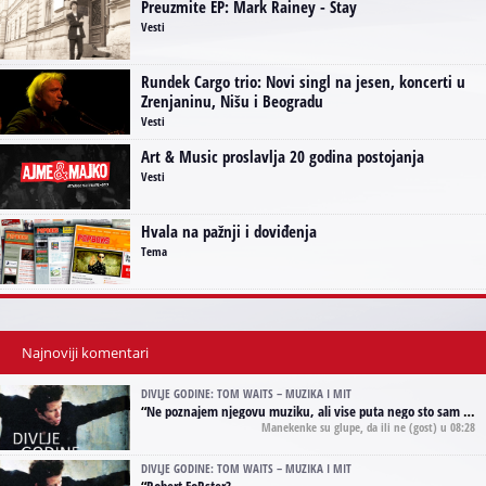
Preuzmite EP: Mark Rainey - Stay
Vesti
Rundek Cargo trio: Novi singl na jesen, koncerti u
Zrenjaninu, Nišu i Beogradu
Vesti
Art & Music proslavlja 20 godina postojanja
Vesti
Hvala na pažnji i doviđenja
Tema
Najnoviji komentari
DIVLJE GODINE: TOM WAITS – MUZIKA I MIT
“
Ne poznajem njegovu muziku, ali vise puta nego sto sam to zazeleo gledao sam njegove umjetnicke slike na raznim stranama interneta. Te stoga zakljucujem da je Tom Waits Lady Gaga muzike namrstenih, ma
Manekenke su glupe, da ili ne
(gost) u 08:28
DIVLJE GODINE: TOM WAITS – MUZIKA I MIT
“
Robert FoRster?