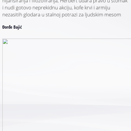
nijansiranja i filozofiranja, Herbert udara pravo u stomak
i nudi gotovo neprekidnu akciju, kofe krvi i armiju
nezasitih glodara u stalnoj potrazi za ljudskim mesom
Đorđe Bajić