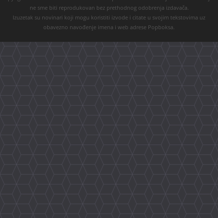
ne sme biti reprodukovan bez prethodnog odobrenja izdavača.
Izuzetak su novinari koji mogu koristiti izvode i citate u svojim tekstovima uz
obavezno navođenje imena i web adrese Popboksa.