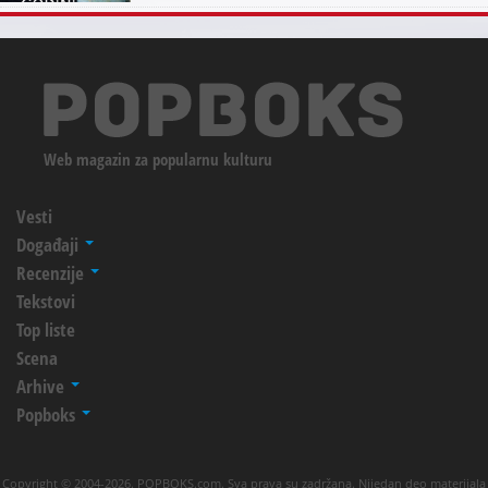
Web magazin za popularnu kulturu
Vesti
Događaji
Recenzije
Tekstovi
Top liste
Scena
Arhive
Popboks
Copyright © 2004-2026. POPBOKS.com. Sva prava su zadržana. Nijedan deo materijala