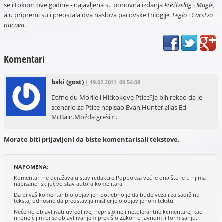
se i tokom ove godine - najavljena su ponovna izdanja
Preživelog
i
Magle
,
a u pripremi su i preostala dva naslova pacovske trilogije:
Leglo
i
Carstvo
pacova
.
Komentari
baki
(gost)
| 19.02.2011. 09.54.08
Dafne du Morije i Hičkokove Ptice?Ja bih rekao da je
scenario za Ptice napisao Evan Hunter,alias Ed
McBain.Možda grešim.
Morate biti prijavljeni da biste komentarisali tekstove.
NAPOMENA:
Komentari ne odražavaju stav redakcije Popboksa već je ono što je u njima
napisano isključivo stav autora komentara.
Da bi vaš komentar bio objavljen potrebno je da bude vezan za sadržinu
teksta, odnosno da predstavlja mišljenje o objavljenom tekstu.
Nećemo objavljivati uvredljive, nepristojne i netolerantne komentare, kao
ni one čijim bi se objavljivanjem prekršio Zakon o javnom informisanju.