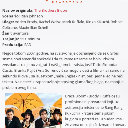
Naslov originala:
The Brothers Bloom
Scenario:
Rian Johnson
Uloge:
Adrien Brody, Rachel Weisz, Mark Ruffalo, Rinko Kikuchi, Robbie
Coltrane, Maximilian Schell
Žanr:
avantura
Trajanje:
113. minuta
Produkcija:
SAD
Negde tokom 2007. godine, na sva zvona je obznanjeno da se u Srbiji
snima novi američki spektakl i da će, rame uz rame sa holivudskim
zvezdama, u njemu zaigrati i naši glumci. I zaista, Josif Tatić, Slobodan
Ćustić, Branka Pujić i Ana Sofrenović se mogu videti u filmu – ali samo na
sekundu ili dve i, sa izuzetkom „naše Engleskinje“, bez i jedne jedine reči
teksta. Na nesreću, zapostavljanje srpskog glumačkog blaga, najmanji je
problem ovog filma.
Braća Bloom (Brody i Ruffalo) su
profesionalni prevaranti koji, uz
asistenciju misteriozne Bang Bang
(Kikuchi), krstare zemaljskom
kuglom u potrazi za uzbuđenjima i
žrtvama od kojih će izmamiti novac.