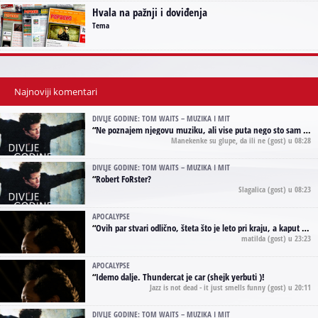
Hvala na pažnji i doviđenja
Tema
Najnoviji komentari
DIVLJE GODINE: TOM WAITS – MUZIKA I MIT
“
Ne poznajem njegovu muziku, ali vise puta nego sto sam to zazeleo gledao sam njegove umjetnicke slike na raznim stranama interneta. Te stoga zakljucujem da je Tom Waits Lady Gaga muzike namrstenih, ma
Manekenke su glupe, da ili ne
(gost) u 08:28
DIVLJE GODINE: TOM WAITS – MUZIKA I MIT
“
Robert FoRster?
Slagalica
(gost) u 08:23
APOCALYPSE
“
Ovih par stvari odlično, šteta što je leto pri kraju, a kaput koji te vervoatno podseća na pirotski ćilim je iz tradicije Navaho indijanaca ;)
matilda
(gost) u 23:23
APOCALYPSE
“
Idemo dalje. Thundercat je car (shejk yerbuti )!
Jazz is not dead - it just smells funny
(gost) u 20:11
DIVLJE GODINE: TOM WAITS – MUZIKA I MIT