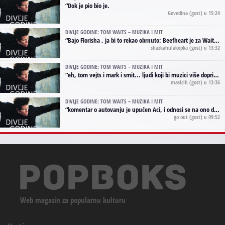
“
Dok je pio bio je.
Govedina
(gost) u 15:24
DIVLJE GODINE: TOM WAITS – MUZIKA I MIT
“
Bajo Florisha , ja bi to rekao obrnuto: Beefheart je za Waitsa, isto sto i Hendrix za Lenny Kravitza
shazkahulakopka
(gost) u 13:32
DIVLJE GODINE: TOM WAITS – MUZIKA I MIT
“
eh, tom vejts i mark i smit... ljudi koji bi muzici više doprineli da su radili kao vozači tramvaja u gsp-u.
maslcih
(gost) u 13:36
DIVLJE GODINE: TOM WAITS – MUZIKA I MIT
“
komentar o autovanju je upućen Aci, i odnosi se na ono drugo autovanje...'senzualnost Waitsa' ;)
go out
(gost) u 09:52
Web magazin za popularnu kulturu