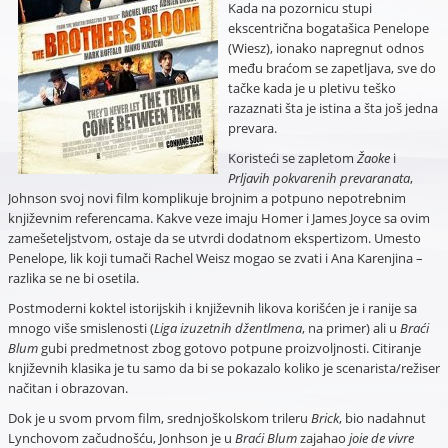
Kada na pozornicu stupi
ekscentrična bogatašica Penelope
(Wiesz), ionako napregnut odnos
među braćom se zapetljava, sve do
tačke kada je u pletivu teško
razaznati šta je istina a šta još jedna
prevara.
Koristeći se zapletom
Žaoke
i
Prljavih pokvarenih prevaranata
,
Johnson svoj novi film komplikuje brojnim a potpuno nepotrebnim
književnim referencama. Kakve veze imaju Homer i James Joyce sa ovim
zamešeteljstvom, ostaje da se utvrdi dodatnom ekspertizom. Umesto
Penelope, lik koji tumači Rachel Weisz mogao se zvati i Ana Karenjina –
razlika se ne bi osetila.
Postmoderni koktel istorijskih i književnih likova korišćen je i ranije sa
mnogo više smislenosti (
Liga izuzetnih džentlmena
, na primer) ali u
Braći
Blum
gubi predmetnost zbog gotovo potpune proizvoljnosti. Citiranje
književnih klasika je tu samo da bi se pokazalo koliko je scenarista/režiser
načitan i obrazovan.
Dok je u svom prvom film, srednjoškolskom trileru
Brick
, bio nadahnut
Lynchovom začudnošću, Jonhson je u
Braći Blum
zajahao
joie de vivre