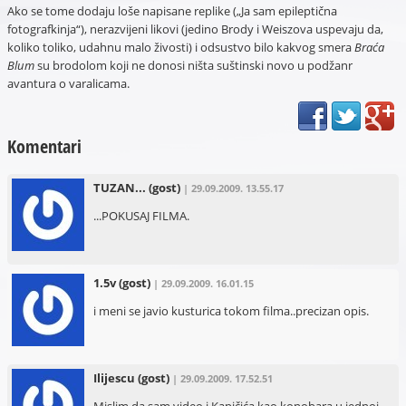
Ako se tome dodaju loše napisane replike („Ja sam epileptična
fotografkinja“), nerazvijeni likovi (jedino Brody i Weiszova uspevaju da,
koliko toliko, udahnu malo živosti) i odsustvo bilo kakvog smera
Braća
Blum
su brodolom koji ne donosi ništa suštinski novo u podžanr
avantura o varalicama.
Komentari
TUZAN...
(gost)
| 29.09.2009. 13.55.17
...POKUSAJ FILMA.
1.5v
(gost)
| 29.09.2009. 16.01.15
i meni se javio kusturica tokom filma..precizan opis.
Ilijescu
(gost)
| 29.09.2009. 17.52.51
Mislim da sam video i Kapičića kao konobara u jednoj