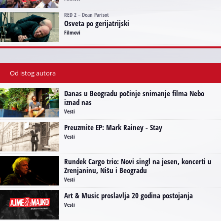
RED 2 – Dean Parisot
Osveta po gerijatrijski
Filmovi
Od istog autora
Danas u Beogradu počinje snimanje filma Nebo
iznad nas
Vesti
Preuzmite EP: Mark Rainey - Stay
Vesti
Rundek Cargo trio: Novi singl na jesen, koncerti u
Zrenjaninu, Nišu i Beogradu
Vesti
Art & Music proslavlja 20 godina postojanja
Vesti