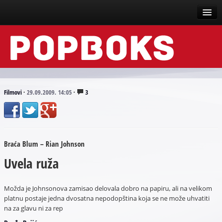
Vesti
Događaji
Recenzije
Filmovi
·
29.09.2009. 14:05
·
3
Tekstovi
Top liste
Braća Blum – Rian Johnson
Scena
Uvela ruža
Arhive
Možda je Johnsonova zamisao delovala dobro na papiru, ali na velikom
platnu postaje jedna dvosatna nepodopština koja se ne može uhvatiti
na za glavu ni za rep