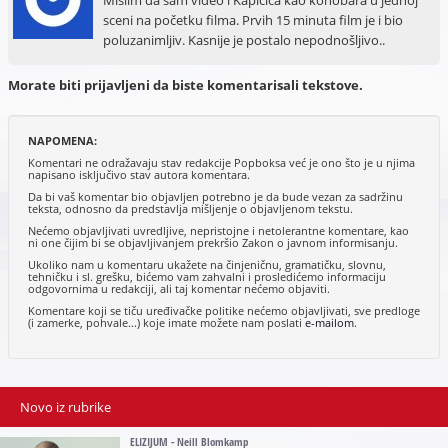
sceni na početku filma. Prvih 15 minuta film je i bio
poluzanimljiv. Kasnije je postalo nepodnošljivo..
Morate biti prijavljeni da biste komentarisali tekstove.
NAPOMENA:
Komentari ne odražavaju stav redakcije Popboksa već je ono što je u njima
napisano isključivo stav autora komentara.
Da bi vaš komentar bio objavljen potrebno je da bude vezan za sadržinu
teksta, odnosno da predstavlja mišljenje o objavljenom tekstu.
Nećemo objavljivati uvredljive, nepristojne i netolerantne komentare, kao
ni one čijim bi se objavljivanjem prekršio Zakon o javnom informisanju.
Ukoliko nam u komentaru ukažete na činjeničnu, gramatičku, slovnu,
tehničku i sl. grešku, bićemo vam zahvalni i prosledićemo informaciju
odgovornima u redakciji, ali taj komentar nećemo objaviti.
Komentare koji se tiču uređivačke politike nećemo objavljivati, sve predloge
(i zamerke, pohvale...) koje imate možete nam poslati
e-mailom
.
Novo iz rubrike
ELIZIJUM - Neill Blomkamp