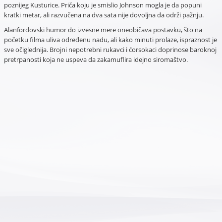
poznijeg Kusturice. Priča koju je smislio Johnson mogla je da popuni
kratki metar, ali razvučena na dva sata nije dovoljna da održi pažnju.
Alanfordovski humor do izvesne mere oneobičava postavku, što na
početku filma uliva određenu nadu, ali kako minuti prolaze, ispraznost je
sve očiglednija. Brojni nepotrebni rukavci i ćorsokaci doprinose baroknoj
pretrpanosti koja ne uspeva da zakamuflira idejno siromaštvo.