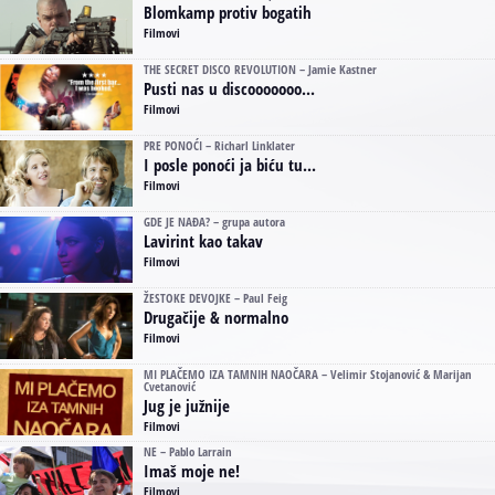
Blomkamp protiv bogatih
Filmovi
THE SECRET DISCO REVOLUTION – Jamie Kastner
Pusti nas u discooooooo...
Filmovi
PRE PONOĆI – Richarl Linklater
I posle ponoći ja biću tu...
Filmovi
GDE JE NAĐA? – grupa autora
Lavirint kao takav
Filmovi
ŽESTOKE DEVOJKE – Paul Feig
Drugačije & normalno
Filmovi
MI PLAČEMO IZA TAMNIH NAOČARA – Velimir Stojanović & Marijan
Cvetanović
Jug je južnije
Filmovi
NE – Pablo Larrain
Imaš moje ne!
Filmovi