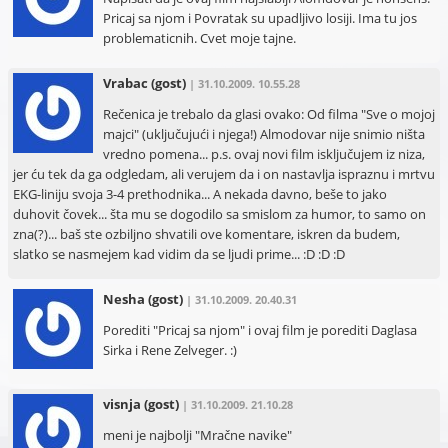
Pricaj sa njom i Povratak su upadljivo losiji. Ima tu jos
problematicnih. Cvet moje tajne.
Vrabac
(gost)
| 31.10.2009. 10.55.28
Rečenica je trebalo da glasi ovako: Od filma "Sve o mojoj
majci" (uključujući i njega!) Almodovar nije snimio ništa
vredno pomena... p.s. ovaj novi film isključujem iz niza,
jer ću tek da ga odgledam, ali verujem da i on nastavlja ispraznu i mrtvu
EKG-liniju svoja 3-4 prethodnika... A nekada davno, beše to jako
duhovit čovek... šta mu se dogodilo sa smislom za humor, to samo on
zna(?)... baš ste ozbiljno shvatili ove komentare, iskren da budem,
slatko se nasmejem kad vidim da se ljudi prime... :D :D :D
Nesha
(gost)
| 31.10.2009. 20.40.31
Porediti "Pricaj sa njom" i ovaj film je porediti Daglasa
Sirka i Rene Zelveger. :)
visnja
(gost)
| 31.10.2009. 21.10.28
meni je najbolji "Mračne navike"