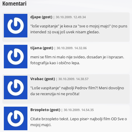
Komentari
djape
(gost)
| 30.10.2009. 12.49.34
"loše vaspitanje" je keva za "sve o mojoj majci" (no puns
intended :s) ovaj još uvek nisam gledao.
tijana
(gost)
| 30.10.2009. 14.32.06
meni se film ni malo nije svideo, dosadan je i isprazan.
fotografija kao i obično lepa.
Vrabac
(gost)
| 30.10.2009. 14.38.57
"Loše vaspitanje" najbolji Pedrov film?! Meni dovoljno
da se recenzija ni ne pročita!
Brzopleto
(gost)
| 30.10.2009. 14.54.35
Citate brzopleto tekst. Lepo pise> najbolji film OD Sve o
mojoj majci.