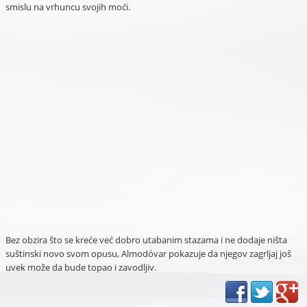
smislu na vrhuncu svojih moći.
Bez obzira što se kreće već dobro utabanim stazama i ne dodaje ništa
suštinski novo svom opusu, Almodóvar pokazuje da njegov zagrljaj još
uvek može da bude topao i zavodljiv.