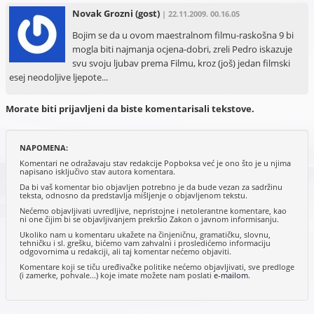
Novak Grozni
(gost)
| 22.11.2009. 00.16.05
Bojim se da u ovom maestralnom filmu-raskošna 9 bi
mogla biti najmanja ocjena-dobri, zreli Pedro iskazuje
svu svoju ljubav prema Filmu, kroz (još) jedan filmski
esej neodoljive ljepote...
Morate biti prijavljeni da biste komentarisali tekstove.
NAPOMENA:
Komentari ne odražavaju stav redakcije Popboksa već je ono što je u njima
napisano isključivo stav autora komentara.
Da bi vaš komentar bio objavljen potrebno je da bude vezan za sadržinu
teksta, odnosno da predstavlja mišljenje o objavljenom tekstu.
Nećemo objavljivati uvredljive, nepristojne i netolerantne komentare, kao
ni one čijim bi se objavljivanjem prekršio Zakon o javnom informisanju.
Ukoliko nam u komentaru ukažete na činjeničnu, gramatičku, slovnu,
tehničku i sl. grešku, bićemo vam zahvalni i prosledićemo informaciju
odgovornima u redakciji, ali taj komentar nećemo objaviti.
Komentare koji se tiču uređivačke politike nećemo objavljivati, sve predloge
(i zamerke, pohvale...) koje imate možete nam poslati
e-mailom
.