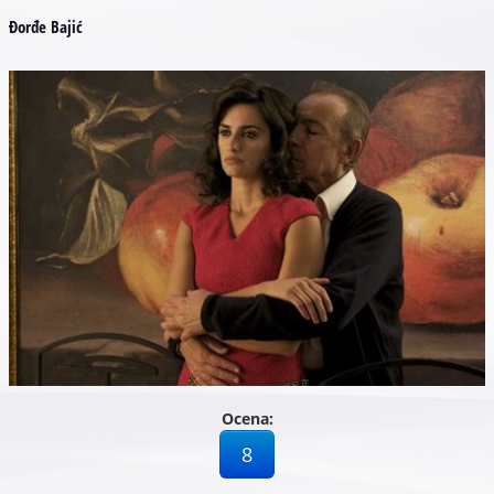
Đorđe Bajić
Ocena:
8