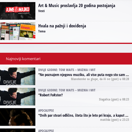
Art & Music proslavlja 20 godina postojanja
Vesti
Hvala na pažnji i doviđenja
Tema
Najnoviji komentari
DIVLJE GODINE: TOM WAITS – MUZIKA I MIT
“
Ne poznajem njegovu muziku, ali vise puta nego sto sam to zazeleo gledao sam njegove umjetnicke slike na raznim stranama interneta. Te stoga zakljucujem da je Tom Waits Lady Gaga muzike namrstenih, ma
Manekenke su glupe, da ili ne
(gost) u 08:28
DIVLJE GODINE: TOM WAITS – MUZIKA I MIT
“
Robert FoRster?
Slagalica
(gost) u 08:23
APOCALYPSE
“
Ovih par stvari odlično, šteta što je leto pri kraju, a kaput koji te vervoatno podseća na pirotski ćilim je iz tradicije Navaho indijanaca ;)
matilda
(gost) u 23:23
APOCALYPSE