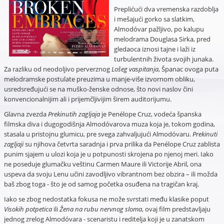
Preplićući dva vremenska razdoblja
i mešajući gorko sa slatkim,
Almodóvar pažljivo, po kalupu
melodrama Douglasa Sirka, pred
gledaoca iznosi tajne i laži iz
turbulentnih života svojih junaka.
Za razliku od neodoljivo perverznog
Lošeg vaspitanja
, Španac ovoga puta
melodramske postulate preuzima u manje-više izvornom obliku,
usredsređujući se na muško-ženske odnose, što novi naslov čini
konvencionalnijim ali i prijemčljivijim širem auditorijumu.
Glavna zvezda
Prekinutih zagljaja
je Penélope Cruz, vodeća španska
filmska diva i dugogodišnja Almodóvarova muza koja je, tokom godina,
stasala u pristojnu glumicu, pre svega zahvaljujući Almodóvaru.
Prekinuti
zagljaji
su njihova četvrta saradnja i prva prilika da Penélope Cruz zablista
punim sjajem u ulozi koja je u potpunosti skrojena po njenoj meri. Iako
ne poseduje glumačku veštinu Carmen Maure ili Victorije Abril, ona
uspeva da svoju Lenu učini zavodljivo vibrantnom bez obzira – ili možda
baš zbog toga - što je od samog početka osuđena na tragičan kraj.
Iako se zbog nedostatka fokusa ne može svrstati među klasike poput
Visokih potpetica
ili
Žena na rubu nervnog sloma
, ovaj film predstavljaju
jednog zrelog Almodóvara - scenaristu i reditelja koji je u zanatskom