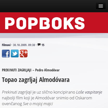
Vesti
Događaji
Recenzije
Filmovi
·
30.10.2009. 09:38
·
15
Tekstovi
Top liste
PREKINUTI ZAGRLJAJI – Pedro Almodóvar
Scena
Topao zagrljaj Almodóvara
Arhive
Prekinuti zagrljaji
je uz slično koncipirano
Loše vaspitanje
najbolji film koji je Almodóvar snimio od Oskarom
ovenčanog
Sve o mojoj majci