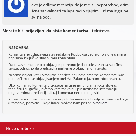
ovo je odlicna recenzija. dalje reci su nepotrebne, osim
licne zahvalnosti za lepe reci o sjajnim ljudima iz grupe
svi na pod.
Morate biti prijavljeni da biste komentarisali tekstove.
NAPOMENA:
Komentari ne odražavaju stav redakcije Popboksa već je ono što je u njima
napisano isključivo stav autora komentara.
Da bi vaš komentar bio objavljen potrebno je da bude vezan za sadržinu
teksta, odnosno da predstavlja mišljenje o objavljenom tekstu.
Nećemo objavljivati uvredljive, nepristojne i netolerantne komentare, kao
ni one čijim bi se objavljivanjem prekršio Zakon o javnom informisanju.
Ukoliko nam u komentaru ukažete na činjeničnu, gramatičku, slovnu,
tehničku i sl. grešku, bićemo vam zahvalni i prosledićemo informaciju
odgovornima u redakciji, ali taj komentar nećemo objaviti.
Komentare koji se tiču uređivačke politike nećemo objavljivati, sve predloge
(i zamerke, pohvale...) koje imate možete nam poslati
e-mailom
.
Novo iz rubrike