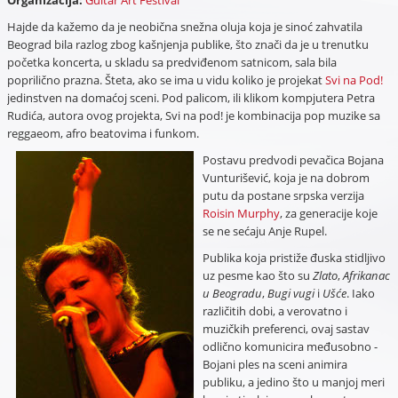
Hajde da kažemo da je neobična snežna oluja koja je sinoć zahvatila
Beograd bila razlog zbog kašnjenja publike, što znači da je u trenutku
početka koncerta, u skladu sa predviđenom satnicom, sala bila
poprilično prazna. Šteta, ako se ima u vidu koliko je projekat
Svi na Pod!
jedinstven na domaćoj sceni. Pod palicom, ili klikom kompjutera Petra
Rudića, autora ovog projekta, Svi na pod! je kombinacija pop muzike sa
reggaeom, afro beatovima i funkom.
Postavu predvodi pevačica Bojana
Vunturišević, koja je na dobrom
putu da postane srpska verzija
Roisin Murphy
, za generacije koje
se ne sećaju Anje Rupel.
Publika koja pristiže đuska stidljivo
uz pesme kao što su
Zlato
,
Afrikanac
u Beogradu
,
Bugi vugi
i
Ušće
. Iako
različitih dobi, a verovatno i
muzičkih preferenci, ovaj sastav
odlično komunicira međusobno -
Bojani ples na sceni animira
publiku, a jedino što u manjoj meri