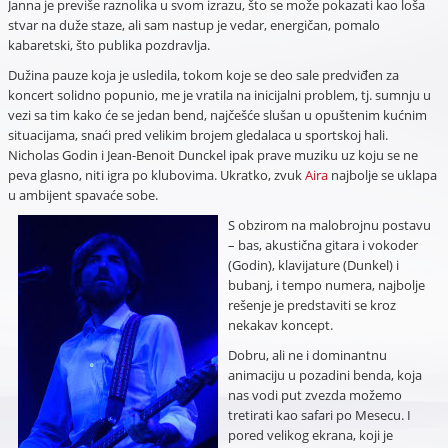
Janna je previše raznolika u svom izrazu, što se može pokazati kao loša
stvar na duže staze, ali sam nastup je vedar, energičan, pomalo
kabaretski, što publika pozdravlja.
Dužina pauze koja je usledila, tokom koje se deo sale predviđen za
koncert solidno popunio, me je vratila na inicijalni problem, tj. sumnju u
vezi sa tim kako će se jedan bend, najčešće slušan u opuštenim kućnim
situacijama, snaći pred velikim brojem gledalaca u sportskoj hali.
Nicholas Godin i Jean-Benoit Dunckel ipak prave muziku uz koju se ne
peva glasno, niti igra po klubovima. Ukratko, zvuk
Aira
najbolje se uklapa
u ambijent spavaće sobe.
S obzirom na malobrojnu postavu
– bas, akustična gitara i vokoder
(Godin), klavijature (Dunkel) i
bubanj, i tempo numera, najbolje
rešenje je predstaviti se kroz
nekakav koncept.
Dobru, ali ne i dominantnu
animaciju u pozadini benda, koja
nas vodi put zvezda možemo
tretirati kao safari po Mesecu. I
pored velikog ekrana, koji je