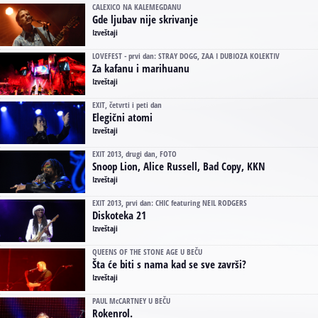
CALEXICO NA KALEMEGDANU
Gde ljubav nije skrivanje
Izveštaji
LOVEFEST - prvi dan: STRAY DOGG, ZAA I DUBIOZA KOLEKTIV
Za kafanu i marihuanu
Izveštaji
EXIT, četvrti i peti dan
Elegični atomi
Izveštaji
EXIT 2013, drugi dan, FOTO
Snoop Lion, Alice Russell, Bad Copy, KKN
Izveštaji
EXIT 2013, prvi dan: CHIC featuring NEIL RODGERS
Diskoteka 21
Izveštaji
QUEENS OF THE STONE AGE U BEČU
Šta će biti s nama kad se sve završi?
Izveštaji
PAUL McCARTNEY U BEČU
Rokenrol.