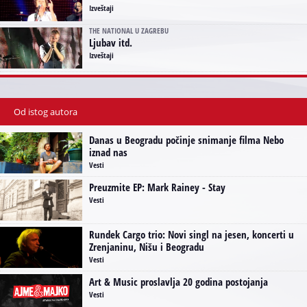
Izveštaji
THE NATIONAL U ZAGREBU
Ljubav itd.
Izveštaji
Od istog autora
Danas u Beogradu počinje snimanje filma Nebo
iznad nas
Vesti
Preuzmite EP: Mark Rainey - Stay
Vesti
Rundek Cargo trio: Novi singl na jesen, koncerti u
Zrenjaninu, Nišu i Beogradu
Vesti
Art & Music proslavlja 20 godina postojanja
Vesti