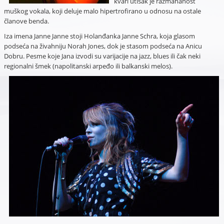
kvari utisak je razmahanost
muškog vokala, koji deluje malo hipertrofirano u odnosu na ostale
članove benda.
Iza imena Janne Janne stoji Holanđanka Janne Schra, koja glasom
podseća na živahniju Norah Jones, dok je stasom podseća na Anicu
Dobru. Pesme koje Jana izvodi su varijacije na jazz, blues ili čak neki
regionalni šmek (napolitanski arpeđo ili balkanski melos).