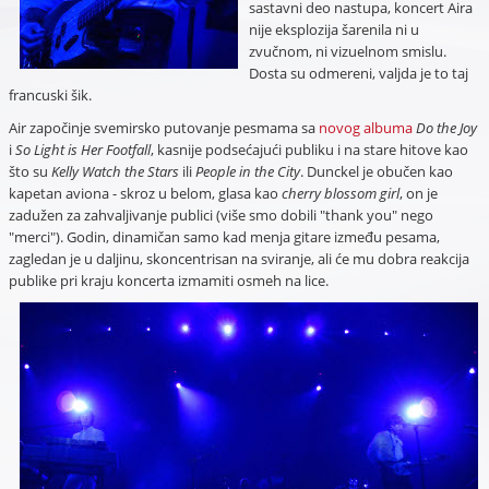
sastavni deo nastupa, koncert Aira
nije eksplozija šarenila ni u
zvučnom, ni vizuelnom smislu.
Dosta su odmereni, valjda je to taj
francuski šik.
Air započinje svemirsko putovanje pesmama sa
novog albuma
Do the Joy
i
So Light is Her Footfall
, kasnije podsećajući publiku i na stare hitove kao
što su
Kelly Watch the Stars
ili
People in the City
. Dunckel je obučen kao
kapetan aviona - skroz u belom, glasa kao
cherry blossom girl
, on je
zadužen za zahvaljivanje publici (više smo dobili "thank you" nego
"merci"). Godin, dinamičan samo kad menja gitare između pesama,
zagledan je u daljinu, skoncentrisan na sviranje, ali će mu dobra reakcija
publike pri kraju koncerta izmamiti osmeh na lice.