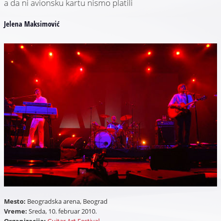
a da ni avionsku kartu nismo platili
Jelena Maksimović
Mesto:
Beogradska arena, Beograd
Vreme:
Sreda, 10. februar 2010.
Organizacija:
Guitar Art Festival