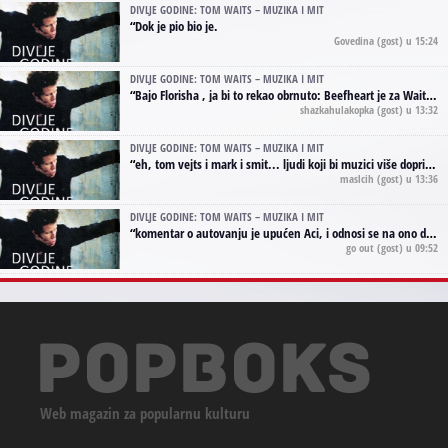
DIVLJE GODINE: TOM WAITS – MUZIKA I MIT
“
Dok je pio bio je.
Govedina
(gost) u 15:24
DIVLJE GODINE: TOM WAITS – MUZIKA I MIT
“
Bajo Florisha , ja bi to rekao obrnuto: Beefheart je za Waitsa, isto sto i Hendrix za Lenny Kravitza
shazkahulakopka
(gost) u 13:32
DIVLJE GODINE: TOM WAITS – MUZIKA I MIT
“
eh, tom vejts i mark i smit... ljudi koji bi muzici više doprineli da su radili kao vozači tramvaja u gsp-u.
maslcih
(gost) u 13:36
DIVLJE GODINE: TOM WAITS – MUZIKA I MIT
“
komentar o autovanju je upućen Aci, i odnosi se na ono drugo autovanje...'senzualnost Waitsa' ;)
go out
(gost) u 09:52
Web magazin za popularnu kulturu