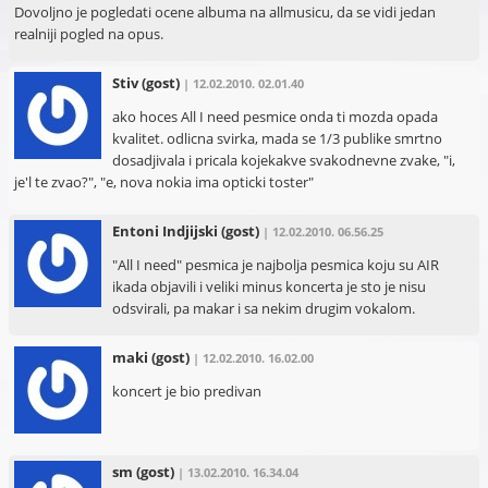
Dovoljno je pogledati ocene albuma na allmusicu, da se vidi jedan
realniji pogled na opus.
Stiv
(gost)
| 12.02.2010. 02.01.40
ako hoces All I need pesmice onda ti mozda opada
kvalitet. odlicna svirka, mada se 1/3 publike smrtno
dosadjivala i pricala kojekakve svakodnevne zvake, "i,
je'l te zvao?", "e, nova nokia ima opticki toster"
Entoni Indjijski
(gost)
| 12.02.2010. 06.56.25
"All I need" pesmica je najbolja pesmica koju su AIR
ikada objavili i veliki minus koncerta je sto je nisu
odsvirali, pa makar i sa nekim drugim vokalom.
maki
(gost)
| 12.02.2010. 16.02.00
koncert je bio predivan
sm
(gost)
| 13.02.2010. 16.34.04