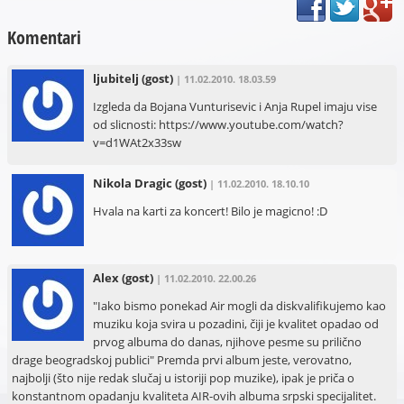
Komentari
ljubitelj
(gost)
| 11.02.2010. 18.03.59
Izgleda da Bojana Vunturisevic i Anja Rupel imaju vise
od slicnosti: https://www.youtube.com/watch?
v=d1WAt2x33sw
Nikola Dragic
(gost)
| 11.02.2010. 18.10.10
Hvala na karti za koncert! Bilo je magicno! :D
Alex
(gost)
| 11.02.2010. 22.00.26
"Iako bismo ponekad Air mogli da diskvalifikujemo kao
muziku koja svira u pozadini, čiji je kvalitet opadao od
prvog albuma do danas, njihove pesme su prilično
drage beogradskoj publici" Premda prvi album jeste, verovatno,
najbolji (što nije redak slučaj u istoriji pop muzike), ipak je priča o
konstantnom opadanju kvaliteta AIR-ovih albuma srpski specijalitet.