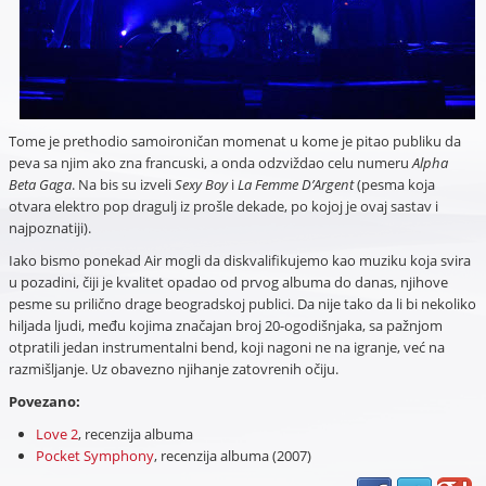
Tome je prethodio samoironičan momenat u kome je pitao publiku da
peva sa njim ako zna francuski, a onda odzviždao celu numeru
Alpha
Beta Gaga
. Na bis su izveli
Sexy Boy
i
La Femme D’Argent
(pesma koja
otvara elektro pop dragulj iz prošle dekade, po kojoj je ovaj sastav i
najpoznatiji).
Iako bismo ponekad Air mogli da diskvalifikujemo kao muziku koja svira
u pozadini, čiji je kvalitet opadao od prvog albuma do danas, njihove
pesme su prilično drage beogradskoj publici. Da nije tako da li bi nekoliko
hiljada ljudi, među kojima značajan broj 20-ogodišnjaka, sa pažnjom
otpratili jedan instrumentalni bend, koji nagoni ne na igranje, već na
razmišljanje. Uz obavezno njihanje zatovrenih očiju.
Povezano:
Love 2
, recenzija albuma
Pocket Symphony
, recenzija albuma (2007)