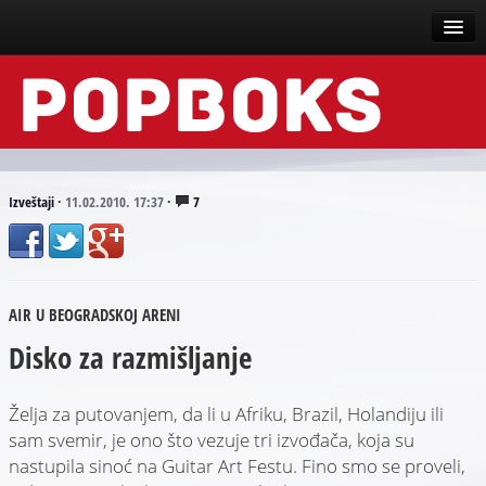
Vesti
Događaji
Recenzije
Izveštaji
·
11.02.2010. 17:37
·
7
Tekstovi
Top liste
AIR U BEOGRADSKOJ ARENI
Scena
Disko za razmišljanje
Arhive
Želja za putovanjem, da li u Afriku, Brazil, Holandiju ili
sam svemir, je ono što vezuje tri izvođača, koja su
nastupila sinoć na Guitar Art Festu. Fino smo se proveli,