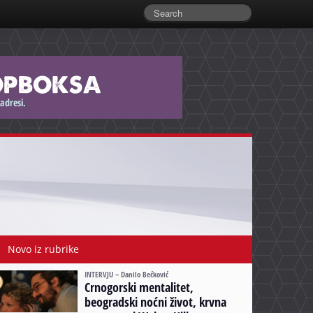
Novo iz rubrike
INTERVJU – Danilo Bećković
Crnogorski mentalitet,
beogradski noćni život, krvna