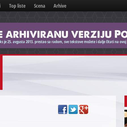
i
Top liste
Scena
Arhive