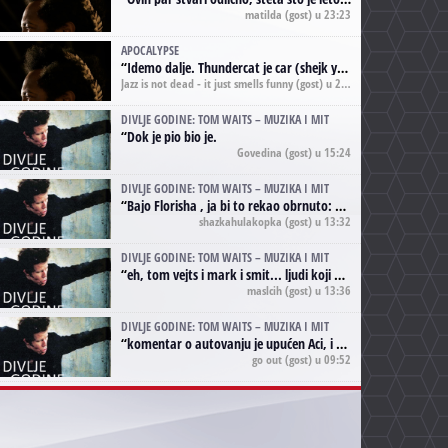
matilda
(gost) u 23:23
APOCALYPSE
“
Idemo dalje. Thundercat je car (shejk yerbuti )!
Jazz is not dead - it just smells funny
(gost) u 20:11
DIVLJE GODINE: TOM WAITS – MUZIKA I MIT
“
Dok je pio bio je.
Govedina
(gost) u 15:24
DIVLJE GODINE: TOM WAITS – MUZIKA I MIT
“
Bajo Florisha , ja bi to rekao obrnuto: Beefheart je za Waitsa, isto sto i Hendrix za Lenny Kravitza
shazkahulakopka
(gost) u 13:32
DIVLJE GODINE: TOM WAITS – MUZIKA I MIT
“
eh, tom vejts i mark i smit... ljudi koji bi muzici više doprineli da su radili kao vozači tramvaja u gsp-u.
maslcih
(gost) u 13:36
DIVLJE GODINE: TOM WAITS – MUZIKA I MIT
“
komentar o autovanju je upućen Aci, i odnosi se na ono drugo autovanje...'senzualnost Waitsa' ;)
go out
(gost) u 09:52