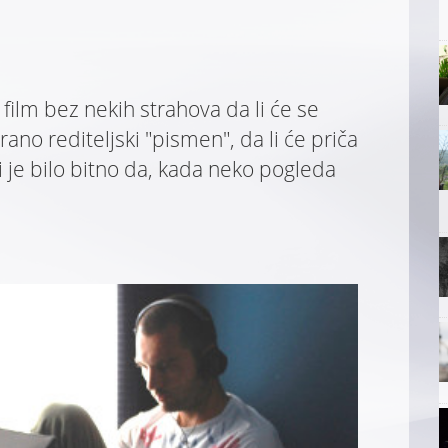
ilm bez nekih strahova da li će se
rano rediteljski "pismen", da li će priča
i je bilo bitno da, kada neko pogleda