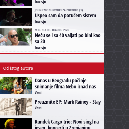
Intervju
JOHN LYDON GOVORI ZA POPBOKS (1)
Uspeo sam da potučem sistem
Intervju
MILE KEKIN - HLADNO PIVO
Neću se i sa 40 valjati po bini kao
sa 20
Intervju
Od istog autora
Danas u Beogradu počinje
snimanje filma Nebo iznad nas
Vesti
Preuzmite EP: Mark Rainey - Stay
Vesti
Rundek Cargo trio: Novi singl na
jesen, koncerti u Zrenjaninu,