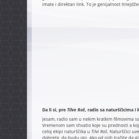
imate i direktan link. To je genijalnost tinejdže
Da li si, pre
Tilve Roš
, radio sa naturščicima i 
Jesam, radio sam u nekim kratkim filmovima sa
Vremenom sam shvatio koje su prednosti a koj
celoj ekipi naturščika u
Tilvi Roš
. Naturščici uv
dobijete, da budu oni. Ako od njih tražite da glu