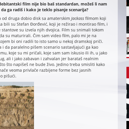
ebitantski film nije bio baš standardan, možeš li nam
da ga radiš i kako je teklo pisanje scenarija?
am od druga dobio disk sa amaterskim
Jackass
filmom koji
 bili su Stefan Đorđević, koji je režirao i montirao film, i
stantove su izvela njih dvojica. Film su snimali tokom
ada su maturirali. Čim sam video film, palo mi je na
kojem bi oni radili to isto samo u nekoj dramskoj priči.
 i da paralelno pišem scenario sastavljajući ga kao
mu, koje su mi pričali, koje sam sam iskusio ili ih, u jako
g, ali i jako zabavan i zahvalan jer barataš realnim
to što napišeš ne bude živo. Jedino treba smisliti kako
inače veoma privlače razbijene forme bez jasnih
o pišući.