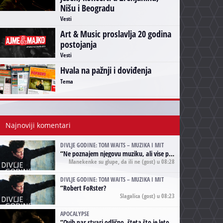
Nišu i Beogradu
Vesti
Art & Music proslavlja 20 godina
postojanja
Vesti
Hvala na pažnji i doviđenja
Tema
Najnoviji komentari
DIVLJE GODINE: TOM WAITS – MUZIKA I MIT
“
Ne poznajem njegovu muziku, ali vise puta nego sto sam to zazeleo gledao sam njegove umjetnicke slike na raznim stranama interneta. Te stoga zakljucujem da je Tom Waits Lady Gaga muzike namrstenih, ma
Manekenke su glupe, da ili ne
(gost) u 08:28
DIVLJE GODINE: TOM WAITS – MUZIKA I MIT
“
Robert FoRster?
Slagalica
(gost) u 08:23
APOCALYPSE
“
Ovih par stvari odlično, šteta što je leto pri kraju, a kaput koji te vervoatno podseća na pirotski ćilim je iz tradicije Navaho indijanaca ;)