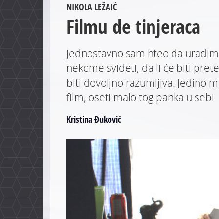
NIKOLA LEŽAIĆ
Filmu de tinjeraca
Jednostavno sam hteo da uradim f
nekome svideti, da li će biti prete
biti dovoljno razumljiva. Jedino m
film, oseti malo tog panka u sebi
Kristina Đuković