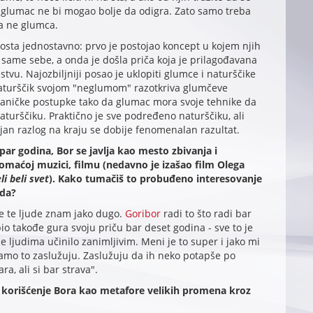
i glumac ne bi mogao bolje da odigra. Zato samo treba
 a ne glumca.
dosta jednostavno: prvo je postojao koncept u kojem njih
u same sebe, a onda je došla priča koja je prilagođavana
tvu. Najozbiljniji posao je uklopiti glumce i naturščike
aturščik svojom "neglumom" razotkriva glumčeve
ničke postupke tako da glumac mora svoje tehnike da
aturščiku. Praktično je sve podređeno naturščiku, ali
ljan razlog na kraju se dobije fenomenalan razultat.
par godina, Bor se javlja kao mesto zbivanja i
omaćoj muzici, filmu (nedavno je izašao film Olega
li beli svet
). Kako tumačiš to probuđeno interesovanje
ada?
ve te ljude znam jako dugo.
Goribor
radi to što radi bar
io takođe gura svoju priču bar deset godina - sve to je
e ljudima učinilo zanimljivim. Meni je to super i jako mi
 tamo to zaslužuju. Zaslužuju da ih neko potapše po
a, ali si bar strava".
o korišćenje Bora kao metafore velikih promena kroz