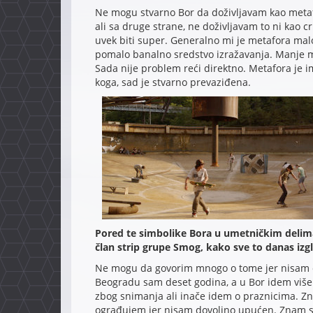
Ne mogu stvarno Bor da doživljavam kao metaf
ali sa druge strane, ne doživljavam to ni kao c
uvek biti super. Generalno mi je metafora malo "
pomalo banalno sredstvo izražavanja. Manje mi
Sada nije problem reći direktno. Metafora je i
koga, sad je stvarno prevaziđena.
Pored te simbolike Bora u umetničkim delima,
član strip grupe Smog, kako sve to danas izgle
Ne mogu da govorim mnogo o tome jer nisam d
Beogradu sam deset godina, a u Bor idem više
zbog snimanja ali inače idem o praznicima. Zna
ograđujem jer nisam dovoljno upućen. Znam sve