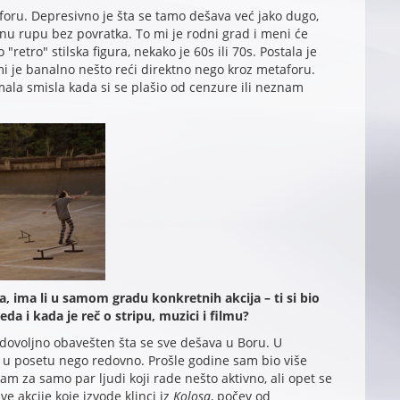
oru. Depresivno je šta se tamo dešava već jako dugo,
rnu rupu bez povratka. To mi je rodni grad i meni će
retro" stilska figura, nekako je 60s ili 70s. Postala je
 je banalno nešto reći direktno nego kroz metaforu.
mala smisla kada si se plašio od cenzure ili neznam
 ima li u samom gradu konkretnih akcija – ti si bio
da i kada je reč o stripu, muzici i filmu?
ovoljno obavešten šta se sve dešava u Boru. U
 u posetu nego redovno. Prošle godine sam bio više
m za samo par ljudi koji rade nešto aktivno, ali opet se
 akcije koje izvode klinci iz
Kolosa
, počev od