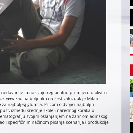
, nedavno je imao svoju regionalnu premijeru u okviru
arajeva
kao najbolji film na Festivalu, dok je Milan
a
za najboljeg glumca. Pričom o dvojici najboljih
aspust, između srednje škole i narednog koraka u
ematografiju svojim oslanjanjem na žanr omladinskog
kao i specifičnim načinom pisanja scenarija i produkcije