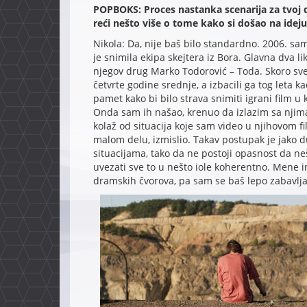
POPBOKS: Proces nastanka scenarija za tvoj d
reći nešto više o tome kako si došao na ideju 
Nikola: Da, nije baš bilo standardno. 2006. s
je snimila ekipa skejtera iz Bora. Glavna dva lika
njegov drug Marko Todorović – Toda. Skoro sve 
četvrte godine srednje, a izbacili ga tog leta k
pamet kako bi bilo strava snimiti igrani film u 
Onda sam ih našao, krenuo da izlazim sa njima
kolaž od situacija koje sam video u njihovom fil
malom delu, izmislio. Takav postupak je jako du
situacijama, tako da ne postoji opasnost da neš
uvezati sve to u nešto iole koherentno. Mene 
dramskih čvorova, pa sam se baš lepo zabavlja