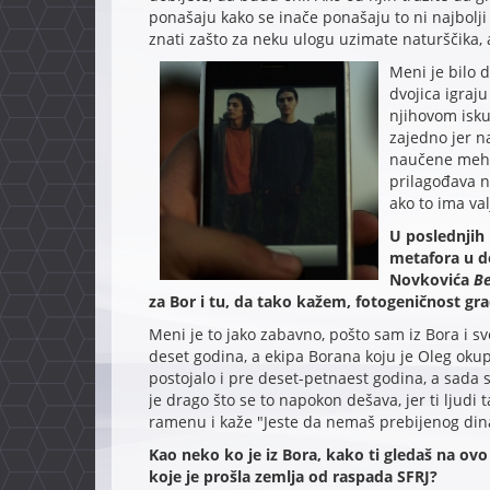
ponašaju kako se inače ponašaju to ni najbolj
znati zašto za neku ulogu uzimate naturščika,
Meni je bilo 
dvojica igraj
njihovom iskus
zajedno jer n
naučene meha
prilagođava n
ako to ima va
U poslednjih 
metafora u d
Novkovića
Be
za Bor i tu, da tako kažem, fotogeničnost gr
Meni je to jako zabavno, pošto sam iz Bora i s
deset godina, a ekipa Borana koju je Oleg okup
postojalo i pre deset-petnaest godina, a sada s
je drago što se to napokon dešava, jer ti ljudi
ramenu i kaže "Jeste da nemaš prebijenog dinar
Kao neko ko je iz Bora, kako ti gledaš na ov
koje je prošla zemlja od raspada SFRJ?