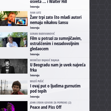
osveta ... i Walter Hill
Intervju
IVAN LUTZ
Žanr trpi zato što mladi autori
nemaju nikakvu šansu
Intervju
GORAN RADOVANOVIĆ
Film u potrazi za sumnjičavim,
ostrašćenim i nezadovoljnim
gledaocem
Intervju
MOMČILO BAJAGIĆ BAJAGA
U Beogradu nam je uvek najveća
frka
Intervju
MILOŠ PUŠIĆ
I ovaj put o ljudima gurnutim
pod tepih
Intervju
JOHN LYDON GOVORI ZA POPBOKS (2)
Peace and Piss Off