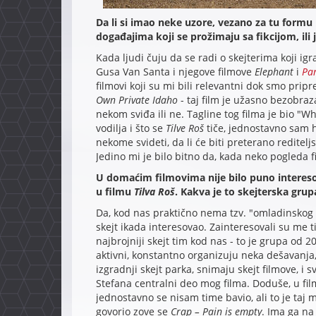
Da li si imao neke uzore, vezano za tu formu
događajima koji se prožimaju sa fikcijom, ili
Kada ljudi čuju da se radi o skejterima koji igr
Gusa Van Santa i njegove filmove
Elephant
i
Pa
filmovi koji su mi bili relevantni dok smo prip
Own Private Idaho
- taj film je užasno bezobraza
nekom sviđa ili ne. Tagline tog filma je bio "W
vodilja i što se
Tilve Roš
tiče, jednostavno sam h
nekome svideti, da li će biti preterano rediteljs
Jedino mi je bilo bitno da, kada neko pogleda f
U domaćim filmovima nije bilo puno interesov
u filmu
Tilva Roš
. Kakva je to skejterska gru
Da, kod nas praktično nema tzv. "omladinskog fi
skejt ikada interesovao. Zainteresovali su me ti
najbrojniji skejt tim kod nas - to je grupa od 2
aktivni, konstantno organizuju neka dešavanja
izgradnji skejt parka, snimaju skejt filmove, i 
Stefana centralni deo mog filma. Doduše, u fil
jednostavno se nisam time bavio, ali to je taj m
govorio zove se
Crap – Pain is empty
. Ima ga na