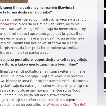
 igranog filma baziranog na realnim likovima i
 je ta forma došla sama od sebe?
aju sami sebe i da su dugi kadrovi, na keca svi ispaljuju
ranoid Park
. Neću da bežim od Van Santa, ali to nisu
remali
Tilvu Roš
. Mnogo više uticaja na mene imao je
My
n u formi i stavu i apsolutno ga je baš briga da li se
herever, whatever, have a nice day". To mi je bila neka
teo da uradim film bez nekih strahova da li će se
ki "pismen", da li će priča biti dovoljno razumljiva.
ilm, oseti malo tog panka u sebi.
anja za potkulture, poput skejtera koji se pojavljuju
pa u Boru, a kakvo mesto zauzima u tvom filmu?
lma", a kamoli potkultura. Ja nisam skejter, niti me je
 klinci i njihova energija. Skejt tim
Kolos
je verovatno
0-40 klinaca iz Bora čiji broj konstantno raste. Užasno su
, pokušavaju da nateraju lokalnu vlast da im pomogne u
svi su zajedno što je najimpresivnije. Oni su uz Todu i
mu nema puno skejta niti nekih strava trikova,
ilje. Film koji su Stefan i Toda snimili, a o kojem sam
 rapidshareu pa potražite, na
Wikipedia strani
Tive Roš