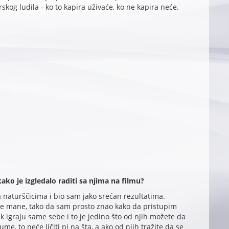
rskog ludila - ko to kapira uživaće, ko ne kapira neće.
kako je izgledalo raditi sa njima na filmu?
 naturščicima i bio sam jako srećan rezultatima.
e mane, tako da sam prosto znao kako da pristupim
ek igraju same sebe i to je jedino što od njih možete da
me, to neće ličiti ni na šta, a ako od njih tražite da se