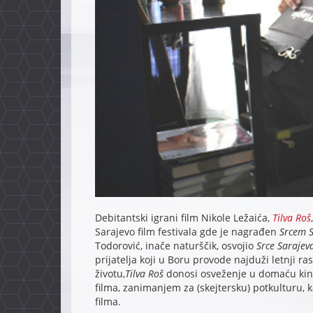
Debitantski igrani film Nikole Ležaića,
Tilva Roš
Sarajevo film festivala gde je nagrađen
Srcem S
Todorović, inače naturščik, osvojio
Srce Sarajev
prijatelja koji u Boru provode najduži letnji r
životu,
Tilva Roš
donosi osveženje u domaću kin
filma, zanimanjem za (skejtersku) potkulturu, 
filma.