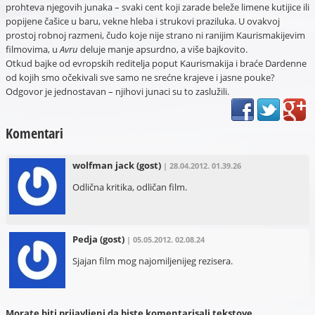
prohteva njegovih junaka – svaki cent koji zarade beleže limene kutijice ili
popijene čašice u baru, vekne hleba i strukovi praziluka. U ovakvoj
prostoj robnoj razmeni, čudo koje nije strano ni ranijim Kaurismakijevim
filmovima, u
Avru
deluje manje apsurdno, a više bajkovito.
Otkud bajke od evropskih reditelja poput Kaurismakija i braće Dardenne
od kojih smo očekivali sve samo ne srećne krajeve i jasne pouke?
Odgovor je jednostavan – njihovi junaci su to zaslužili.
Komentari
wolfman jack
(gost)
| 28.04.2012. 01.39.26
Odlična kritika, odličan film.
Pedja
(gost)
| 05.05.2012. 02.08.24
Sjajan film mog najomiljenijeg rezisera.
Morate biti prijavljeni da biste komentarisali tekstove.