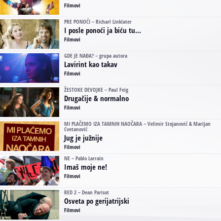
Filmovi
PRE PONOĆI – Richarl Linklater
I posle ponoći ja biću tu...
Filmovi
GDE JE NAĐA? – grupa autora
Lavirint kao takav
Filmovi
ŽESTOKE DEVOJKE – Paul Feig
Drugačije & normalno
Filmovi
MI PLAČEMO IZA TAMNIH NAOČARA – Velimir Stojanović & Marijan
Cvetanović
Jug je južnije
Filmovi
NE – Pablo Larrain
Imaš moje ne!
Filmovi
RED 2 – Dean Parisot
Osveta po gerijatrijski
Filmovi