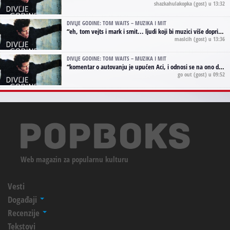
shazkahulakopka
(gost) u 13:32
DIVLJE GODINE: TOM WAITS – MUZIKA I MIT
“
eh, tom vejts i mark i smit... ljudi koji bi muzici više doprineli da su radili kao vozači tramvaja u gsp-u.
maslcih
(gost) u 13:36
DIVLJE GODINE: TOM WAITS – MUZIKA I MIT
“
komentar o autovanju je upućen Aci, i odnosi se na ono drugo autovanje...'senzualnost Waitsa' ;)
go out
(gost) u 09:52
Web magazin za popularnu kulturu
Vesti
Događaji
Recenzije
Tekstovi