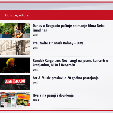
Od istog autora
Danas u Beogradu počinje snimanje filma Nebo
iznad nas
Vesti
Preuzmite EP: Mark Rainey - Stay
Vesti
Rundek Cargo trio: Novi singl na jesen, koncerti u
Zrenjaninu, Nišu i Beogradu
Vesti
Art & Music proslavlja 20 godina postojanja
Vesti
Hvala na pažnji i doviđenja
Tema