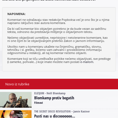
NAPOMENA:
Komentari ne odražavaju stav redakcije Popboksa već je ono što je u njima
napisano isključivo stav autora komentara.
Da bi vaš komentar bio objavljen potrebno je da bude vezan za sadržinu
teksta, odnosno da predstavlja mišljenje o objavljenom tekstu.
Nećemo objavljivati uvredljive, nepristojne i netolerantne komentare, kao
ni one čijim bi se objavljivanjem prekršio Zakon o javnom informisanju.
Ukoliko nam u komentaru ukažete na činjeničnu, gramatičku, slovnu,
tehničku i sl. grešku, bićemo vam zahvalni i prosledićemo informaciju
odgovornima u redakciji, ali taj komentar nećemo objaviti.
Komentare koji se tiču uređivačke politike nećemo objavljivati, sve predloge
(i zamerke, pohvale...) koje imate možete nam poslati
e-mailom
.
Novo iz rubrike
ELIZIJUM - Neill Blomkamp
Blomkamp protiv bogatih
Filmovi
THE SECRET DISCO REVOLUTION – Jamie Kastner
Pusti nas u discooooooo...