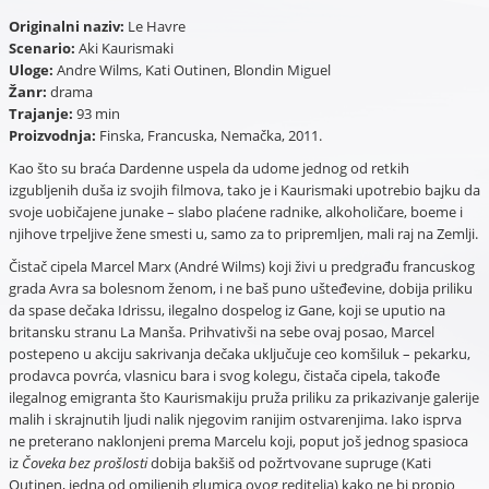
Originalni naziv:
Le Havre
Scenario:
Aki Kaurismaki
Uloge:
Andre Wilms, Kati Outinen, Blondin Miguel
Žanr:
drama
Trajanje:
93 min
Proizvodnja:
Finska, Francuska, Nemačka, 2011.
Kao što su braća Dardenne uspela da udome jednog od retkih
izgubljenih duša iz svojih filmova, tako je i Kaurismaki upotrebio bajku da
svoje uobičajene junake – slabo plaćene radnike, alkoholičare, boeme i
njihove trpeljive žene smesti u, samo za to pripremljen, mali raj na Zemlji.
Čistač cipela Marcel Marx (André Wilms) koji živi u predgrađu francuskog
grada Avra sa bolesnom ženom, i ne baš puno ušteđevine, dobija priliku
da spase dečaka Idrissu, ilegalno dospelog iz Gane, koji se uputio na
britansku stranu La Manša. Prihvativši na sebe ovaj posao, Marcel
postepeno u akciju sakrivanja dečaka uključuje ceo komšiluk – pekarku,
prodavca povrća, vlasnicu bara i svog kolegu, čistača cipela, takođe
ilegalnog emigranta što Kaurismakiju pruža priliku za prikazivanje galerije
malih i skrajnutih ljudi nalik njegovim ranijim ostvarenjima. Iako isprva
ne preterano naklonjeni prema Marcelu koji, poput još jednog spasioca
iz
Čoveka bez prošlosti
dobija bakšiš od požrtvovane supruge (Kati
Outinen, jedna od omiljenih glumica ovog reditelja) kako ne bi propio