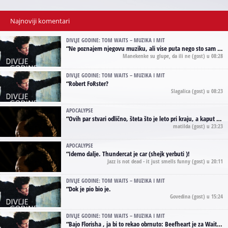
Najnoviji komentari
DIVLJE GODINE: TOM WAITS – MUZIKA I MIT
“
Ne poznajem njegovu muziku, ali vise puta nego sto sam to zazeleo gledao sam njegove umjetnicke slike na raznim stranama interneta. Te stoga zakljucujem da je Tom Waits Lady Gaga muzike namrstenih, ma
Manekenke su glupe, da ili ne
(gost) u 08:28
DIVLJE GODINE: TOM WAITS – MUZIKA I MIT
“
Robert FoRster?
Slagalica
(gost) u 08:23
APOCALYPSE
“
Ovih par stvari odlično, šteta što je leto pri kraju, a kaput koji te vervoatno podseća na pirotski ćilim je iz tradicije Navaho indijanaca ;)
matilda
(gost) u 23:23
APOCALYPSE
“
Idemo dalje. Thundercat je car (shejk yerbuti )!
Jazz is not dead - it just smells funny
(gost) u 20:11
DIVLJE GODINE: TOM WAITS – MUZIKA I MIT
“
Dok je pio bio je.
Govedina
(gost) u 15:24
DIVLJE GODINE: TOM WAITS – MUZIKA I MIT
“
Bajo Florisha , ja bi to rekao obrnuto: Beefheart je za Waitsa, isto sto i Hendrix za Lenny Kravitza