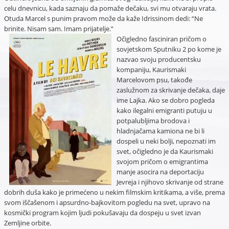
celu dnevnicu, kada saznaju da pomaže dečaku, svi mu otvaraju vrata.
Otuda Marcel s punim pravom može da kaže Idrissinom dedi: “Ne
brinite. Nisam sam. Imam prijatelje.”
Očigledno fasciniran pričom o
sovjetskom Sputniku 2 po kome je
nazvao svoju producentsku
kompaniju, Kaurismaki
Marcelovom psu, takođe
zaslužnom za skrivanje dečaka, daje
ime Lajka. Ako se dobro pogleda
kako ilegalni emigranti putuju u
potpalubljima brodova i
hladnjačama kamiona ne bi li
dospeli u neki bolji, nepoznati im
svet, očigledno je da Kaurismaki
svojom pričom o emigrantima
manje asocira na deportaciju
Jevreja i njihovo skrivanje od strane
dobrih duša kako je primećeno u nekim filmskim kritikama, a više, prema
svom iščašenom i apsurdno-bajkovitom pogledu na svet, upravo na
kosmički program kojim ljudi pokušavaju da dospeju u svet izvan
Zemljine orbite.