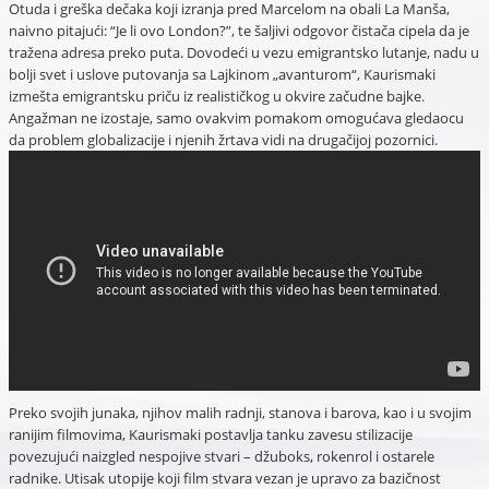
Otuda i greška dečaka koji izranja pred Marcelom na obali La Manša,
naivno pitajući: “Je li ovo London?”, te šaljivi odgovor čistača cipela da je
tražena adresa preko puta. Dovodeći u vezu emigrantsko lutanje, nadu u
bolji svet i uslove putovanja sa Lajkinom „avanturom“, Kaurismaki
izmešta emigrantsku priču iz realističkog u okvire začudne bajke.
Angažman ne izostaje, samo ovakvim pomakom omogućava gledaocu
da problem globalizacije i njenih žrtava vidi na drugačijoj pozornici.
Preko svojih junaka, njihov malih radnji, stanova i barova, kao i u svojim
ranijim filmovima, Kaurismaki postavlja tanku zavesu stilizacije
povezujući naizgled nespojive stvari – džuboks, rokenrol i ostarele
radnike. Utisak utopije koji film stvara vezan je upravo za bazičnost