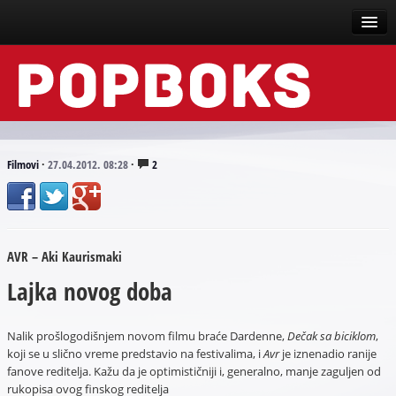
Vesti
Događaji
Recenzije
Filmovi
·
27.04.2012. 08:28
·
2
Tekstovi
Top liste
AVR – Aki Kaurismaki
Scena
Lajka novog doba
Arhive
Nalik prošlogodišnjem novom filmu braće Dardenne,
Dečak sa biciklom
,
koji se u slično vreme predstavio na festivalima, i
Avr
je iznenadio ranije
fanove reditelja. Kažu da je optimističniji i, generalno, manje zaguljen od
rukopisa ovog finskog reditelja