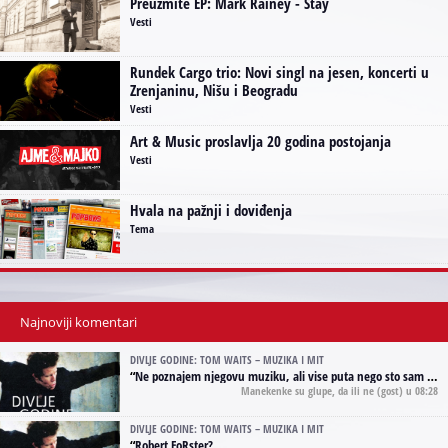
Preuzmite EP: Mark Rainey - Stay
Vesti
Rundek Cargo trio: Novi singl na jesen, koncerti u
Zrenjaninu, Nišu i Beogradu
Vesti
Art & Music proslavlja 20 godina postojanja
Vesti
Hvala na pažnji i doviđenja
Tema
Najnoviji komentari
DIVLJE GODINE: TOM WAITS – MUZIKA I MIT
“
Ne poznajem njegovu muziku, ali vise puta nego sto sam to zazeleo gledao sam njegove umjetnicke slike na raznim stranama interneta. Te stoga zakljucujem da je Tom Waits Lady Gaga muzike namrstenih, ma
Manekenke su glupe, da ili ne
(gost) u 08:28
DIVLJE GODINE: TOM WAITS – MUZIKA I MIT
“
Robert FoRster?