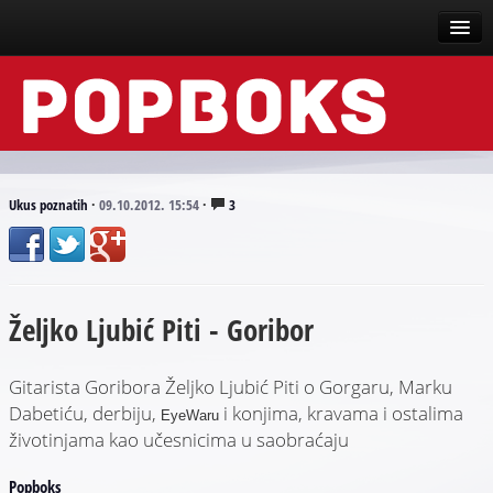
Vesti
Događaji
Recenzije
Ukus poznatih
·
09.10.2012. 15:54
·
3
Tekstovi
Top liste
Željko Ljubić Piti - Goribor
Scena
Arhive
Gitarista Goribora Željko Ljubić Piti o Gorgaru, Marku
Dabetiću, derbiju,
i konjima, kravama i ostalima
EyeWaru
životinjama kao učesnicima u saobraćaju
Popboks