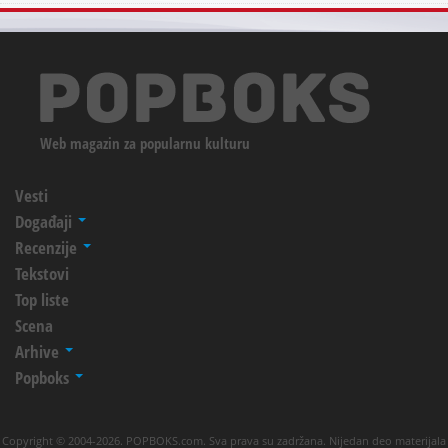
Web magazin za popularnu kulturu
Vesti
Događaji
Recenzije
Tekstovi
Top liste
Scena
Arhive
Popboks
Copyright © 2004-2026. POPBOKS.com. Sva prava su zadržana. Nijedan deo materijala