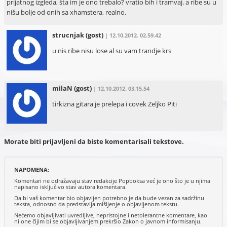
prijatnog izgleda, šta im je ono trebalo? vratio bih i tramvaj. a ribe su u
nišu bolje od onih sa xhamstera, realno.
strucnjak
(gost)
| 12.10.2012. 02.59.42
u nis ribe nisu lose al su vam trandje krs
milaN
(gost)
| 12.10.2012. 03.15.54
tirkizna gitara je prelepa i covek Zeljko Piti
Morate biti prijavljeni da biste komentarisali tekstove.
NAPOMENA:
Komentari ne odražavaju stav redakcije Popboksa već je ono što je u njima
napisano isključivo stav autora komentara.
Da bi vaš komentar bio objavljen potrebno je da bude vezan za sadržinu
teksta, odnosno da predstavlja mišljenje o objavljenom tekstu.
Nećemo objavljivati uvredljive, nepristojne i netolerantne komentare, kao
ni one čijim bi se objavljivanjem prekršio Zakon o javnom informisanju.