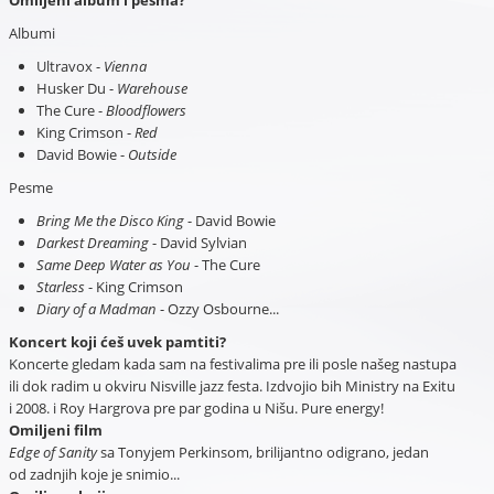
Omiljeni album i pesma?
Albumi
Ultravox -
Vienna
Husker Du -
Warehouse
The Cure -
Bloodflowers
King Crimson -
Red
David Bowie -
Outside
Pesme
Bring Me the Disco King
- David Bowie
Darkest Dreaming
- David Sylvian
Same Deep Water as You
- The Cure
Starless
- King Crimson
Diary of a Madman
- Ozzy Osbourne...
Koncert koji ćeš uvek pamtiti?
Koncerte gledam kada sam na festivalima pre ili posle našeg nastupa
ili dok radim u okviru Nisville jazz festa. Izdvojio bih Ministry na Exitu
i 2008. i Roy Hargrova pre par godina u Nišu. Pure energy!
Omiljeni film
Edge of Sanity
sa Tonyjem Perkinsom, brilijantno odigrano, jedan
od zadnjih koje je snimio...