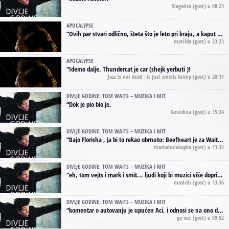
Slagalica
(gost) u 08:23
APOCALYPSE
“
Ovih par stvari odlično, šteta što je leto pri kraju, a kaput koji te vervoatno podseća na pirotski ćilim je iz tradicije Navaho indijanaca ;)
matilda
(gost) u 23:23
APOCALYPSE
“
Idemo dalje. Thundercat je car (shejk yerbuti )!
Jazz is not dead - it just smells funny
(gost) u 20:11
DIVLJE GODINE: TOM WAITS – MUZIKA I MIT
“
Dok je pio bio je.
Govedina
(gost) u 15:24
DIVLJE GODINE: TOM WAITS – MUZIKA I MIT
“
Bajo Florisha , ja bi to rekao obrnuto: Beefheart je za Waitsa, isto sto i Hendrix za Lenny Kravitza
shazkahulakopka
(gost) u 13:32
DIVLJE GODINE: TOM WAITS – MUZIKA I MIT
“
eh, tom vejts i mark i smit... ljudi koji bi muzici više doprineli da su radili kao vozači tramvaja u gsp-u.
maslcih
(gost) u 13:36
DIVLJE GODINE: TOM WAITS – MUZIKA I MIT
“
komentar o autovanju je upućen Aci, i odnosi se na ono drugo autovanje...'senzualnost Waitsa' ;)
go out
(gost) u 09:52