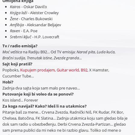
Omiljena knjiga
Kairos
- Oskar Davičo
Knjiga laži
- Aleister Crowley
Žene
- Charles Bukowski
Amfibija
- Aleksandar Beljajev
Raven
- E.A. Poe
Srebrni ključ
- H.P. Lovecraft
Tv / radio emisija?
Moć veštica
na Radiju B92... Od TV emisija:
Narod pita
,
Luda kuća
,
Bračni sudija
,
Trenutak istine
,
Zvezde granda
...
Sajt koji pratiš?
Popboks,
Kupujem prodajem
,
Guitar world
,
B92
, X Hamster,
Cucumber Tube...
Hobi?
Zadnja dva sajta koja sam malo pre naveo...
Putovanje koji bi voleo da se ponovi?
Kos island... Forever
Za koga navijaš? Kako? Ideš li na utakmice?
Pitanje baš za mene... Crvena Zvezda, Radnički Niš, FK Rudar, FK Bor,
Chelsea, Batočina, FK Slatina... Zadnja utakmica koju sam gledao bila je
dok sam radio u obezbeđenju. Derbi Crvena Zvezda-Partizan... gledao
sam prema publici da mi neko ne bi razbio glavu. Toliko od mene o