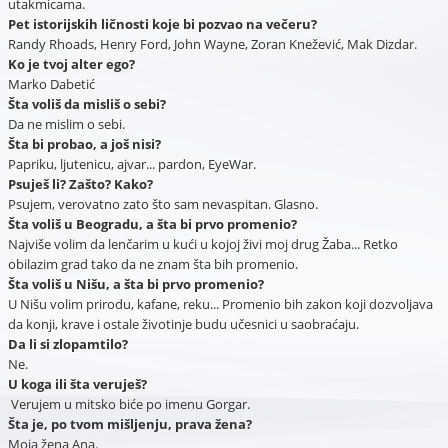
utakmicama.
Pet istorijskih ličnosti koje bi pozvao na večeru?
Randy Rhoads, Henry Ford, John Wayne, Zoran Knežević, Mak Dizdar.
Ko je tvoj alter ego?
Marko Dabetić
Šta voliš da misliš o sebi?
Da ne mislim o sebi.
Šta bi probao, a još nisi?
Papriku, ljutenicu, ajvar... pardon, EyeWar.
Psuješ li? Zašto? Kako?
Psujem, verovatno zato što sam nevaspitan. Glasno.
Šta voliš u Beogradu, a šta bi prvo promenio?
Najviše volim da lenčarim u kući u kojoj živi moj drug Žaba... Retko
obilazim grad tako da ne znam šta bih promenio.
Šta voliš u Nišu, a šta bi prvo promenio?
U Nišu volim prirodu, kafane, reku... Promenio bih zakon koji dozvoljava
da konji, krave i ostale životinje budu učesnici u saobraćaju.
Da li si zlopamtilo?
Ne.
U koga ili šta veruješ?
Verujem u mitsko biće po imenu Gorgar.
Šta je, po tvom mišljenju, prava žena?
Moja žena Ana.