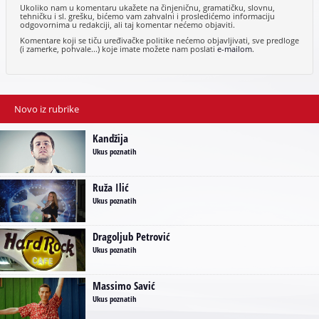
Ukoliko nam u komentaru ukažete na činjeničnu, gramatičku, slovnu,
tehničku i sl. grešku, bićemo vam zahvalni i prosledićemo informaciju
odgovornima u redakciji, ali taj komentar nećemo objaviti.
Komentare koji se tiču uređivačke politike nećemo objavljivati, sve predloge
(i zamerke, pohvale...) koje imate možete nam poslati
e-mailom
.
Novo iz rubrike
Kandžija
Ukus poznatih
Ruža Ilić
Ukus poznatih
Dragoljub Petrović
Ukus poznatih
Massimo Savić
Ukus poznatih