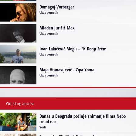
Domagoj Vorberger
Ukus poznatih
Mladen Juričić Max
Ukus poznatih
Ivan Lakićević Mogli – FK Donji Srem
Ukus poznatih
Maja Atanasijević - Zipa Yoma
Ukus poznatih
Od istog autora
Danas u Beogradu počinje snimanje filma Nebo
iznad nas
Vesti