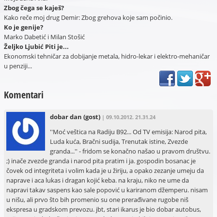
Zbog čega se kaješ?
Kako reče moj drug Demir: Zbog grehova koje sam počinio.
Ko je genije?
Marko Dabetić i Milan Stošić
Željko Ljubić Piti je...
Ekonomski tehničar za dobijanje metala, hidro-lekar i elektro-mehaničar
u penziji...
Komentari
dobar dan
(gost)
| 09.10.2012. 21.31.24
''Moć veštica na Radiju B92... Od TV emisija: Narod pita,
Luda kuća, Bračni sudija, Trenutak istine, Zvezde
granda...'' - fridom se konačno našao u pravom društvu.
;) inače zvezde granda i narod pita pratim i ja. gospodin bosanac je
čovek od integriteta i volim kada je u žiriju, a opako zezanje umeju da
naprave i aca lukas i dragan kojić keba. na kraju, niko ne ume da
napravi takav saspens kao sale popović u kariranom džemperu. nisam
u nišu, ali prvo što bih promenio su one prerađivane rugobe niš
ekspresa u gradskom prevozu. jbt, stari ikarus je bio dobar autobus,