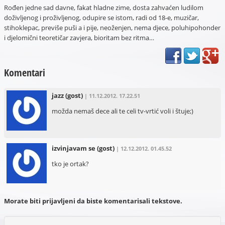
Rođen jedne sad davne, fakat hladne zime, dosta zahvaćen ludilom
doživljenog i proživljenog, odupire se istom, radi od 18-e, muzičar,
stihoklepac, previše puši a i pije, neoženjen, nema djece, poluhipohonder
i djelomični teoretičar zavjera, bioritam bez ritma…
Komentari
jazz
(gost)
| 11.12.2012. 17.22.51
možda nemaš dece ali te celi tv-vrtić voli i štuje;)
izvinjavam se
(gost)
| 12.12.2012. 01.45.52
tko je ortak?
Morate biti prijavljeni da biste komentarisali tekstove.