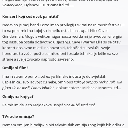
Solitary Man
, Dylanovu Hurricane itd,itd…..
Koncert koji ćeš uvek pamtiti?
Nedavno je moj bend Corto imao privilegiju svirati na In music festivalu i
to na pozornici na kojoj su između ostalih nastupali Nick Cave i
Grinderman. Mogu s velikom sigurnošću reći da mi je izvedba i energija
tog nastupa ostala doživotno u sjećanju. Cave i Warren Ellis su se čitav
koncert doslovno mlatili na pozornici, tehničari su zaslužili svoje
honorare tu večer pošto su mikrofoni i ostale tehnikalije letile na sve
strane a sve je zvučalo naprosto savršeno.
Omiljeni film?
Ima ih stvarno puno …od ex yu filmske industrije do svjetskih
uspješnica.. evo izdvojit ću neke, omnibus
Kako je propao rock n roll
, T
ko
pjeva zlo ne misli
,
Panov labirint
, dokumentarce Michaela Moorea, itd…
Omiljena knjiga?
Pa mislim da je to Majdakova uspješnica
Kužiš stari moj
TV/radio emisija?
Nemam omiljenih radijskih niti televizijskih emisija zbog kojih bih odlazio