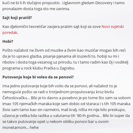
kući ne bi li ih slučajno propustio . Uglavnom gledam Discovery i tamo
pronalazim dosta toga sto me zanima.
Sajt koji pratiš?
Kao djelomični teoretičar zavjera pratim sajt koji se zove
Novi svjetski
poredak
.
Hobi?
Pošto nažalost ne živim od muzike a živim kao muzičar mogao bih reći
da je to upravo glazba, pisanje pjesama ali izuzevši to, hobiji su mi i
ribolov i dosta toga vezanog uz prirodu, tu i tamo radim kao Dj i voditelj
programa u rock klubu Praćka u Zagrebu.
Putovanje koje bi voleo da se ponovi?
Ima jedno putovanje koje bih volio da se ponovi, ali nažalost to je
nemoguće pošto se radi o trotjednom proputovanju kroz bivšu
Čehoslovačku… Bilo je to davno a posebno je po tome što sam sa sobom
imao 105 njemačkih maraka koje sam dobio od staraca i s tih 105 maraka
živio sam tamo kao sin razmetni, mali kralj, ništa mi nije bilo preskupo,
užasna je velika bila razlika u valutama tih '80-ih godina… Bilo bi super da
se takvo putovanje opet u nekom obliku ponovi bar u ovom
monetarnom... hehe