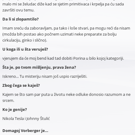
malo mi se želudac diže kad se sjetim primitivaca i krpelja pa ću sada
završiti ovu temu.
Da li si zlopamtilo?
Imam sreću da zaboravljam, pa tako i loše stvari, pa mogu reći da nisam
(možda bih postao ako počnem uzimati neke preparate za bolju
cirkulaciju, ginko i slično).
U koga ili u šta veruješ?
vjerujem da će moj bend kad tad dobiti Porina u bilo kojoj kategoriji.
Šta je, po tvom mišljenju, prava žena
?
Iskreno... Tu misteriju nisam još uspio razriješiti.
Zbog čega se kaješ?
Kajem se što sam par puta u životu neke odluke donosio razumom a ne
srcem.
Ko je genije?
Nikola Tesla i Johnny Štulić
Domagoj Vorberger je…