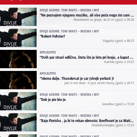
DIVLJE GODINE: TOM WAITS – MUZIKA I MIT
“
Ne poznajem njegovu muziku, ali vise puta nego sto sam to zazeleo gledao sam njegove umjetnicke slike na raznim stranama interneta. Te stoga zakljucujem da je Tom Waits Lady Gaga muzike namrstenih, ma
Manekenke su glupe, da ili ne
(gost) u 08:28
DIVLJE GODINE: TOM WAITS – MUZIKA I MIT
“
Robert FoRster?
Slagalica
(gost) u 08:23
APOCALYPSE
“
Ovih par stvari odlično, šteta što je leto pri kraju, a kaput koji te vervoatno podseća na pirotski ćilim je iz tradicije Navaho indijanaca ;)
matilda
(gost) u 23:23
APOCALYPSE
“
Idemo dalje. Thundercat je car (shejk yerbuti )!
Jazz is not dead - it just smells funny
(gost) u 20:11
DIVLJE GODINE: TOM WAITS – MUZIKA I MIT
“
Dok je pio bio je.
Govedina
(gost) u 15:24
DIVLJE GODINE: TOM WAITS – MUZIKA I MIT
“
Bajo Florisha , ja bi to rekao obrnuto: Beefheart je za Waitsa, isto sto i Hendrix za Lenny Kravitza
shazkahulakopka
(gost) u 13:32
DIVLJE GODINE: TOM WAITS – MUZIKA I MIT