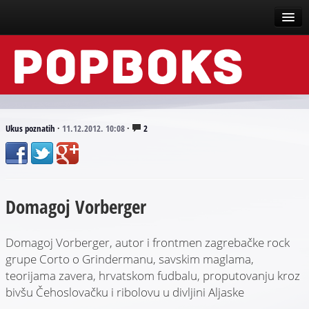
Vesti
Događaji
Recenzije
Ukus poznatih
·
11.12.2012. 10:08
·
2
Tekstovi
Top liste
Domagoj Vorberger
Scena
Arhive
Domagoj Vorberger, autor i frontmen zagrebačke rock
grupe Corto o Grindermanu, savskim maglama,
teorijama zavera, hrvatskom fudbalu, proputovanju kroz
bivšu Čehoslovačku i ribolovu u divljini Aljaske