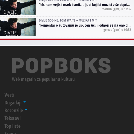
“
eh, tom vejts i mark i smit... ljudi koji bi muzici više doprineli da su radili kao vozači tramvaja u gsp-u.
maslcih
(gost) u 13:36
DIVLJE GODINE: TOM WAITS – MUZIKA I MIT
“
komentar o autovanju je upućen Aci, i odnosi se na ono drugo autovanje...'senzualnost Waitsa' ;)
go out
(gost) u 09:52
Web magazin za popularnu kulturu
Vesti
Događaji
Recenzije
Tekstovi
Top liste
Scena