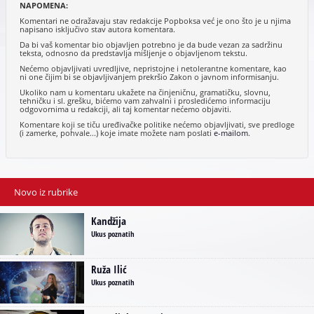
NAPOMENA:
Komentari ne odražavaju stav redakcije Popboksa već je ono što je u njima
napisano isključivo stav autora komentara.
Da bi vaš komentar bio objavljen potrebno je da bude vezan za sadržinu
teksta, odnosno da predstavlja mišljenje o objavljenom tekstu.
Nećemo objavljivati uvredljive, nepristojne i netolerantne komentare, kao
ni one čijim bi se objavljivanjem prekršio Zakon o javnom informisanju.
Ukoliko nam u komentaru ukažete na činjeničnu, gramatičku, slovnu,
tehničku i sl. grešku, bićemo vam zahvalni i prosledićemo informaciju
odgovornima u redakciji, ali taj komentar nećemo objaviti.
Komentare koji se tiču uređivačke politike nećemo objavljivati, sve predloge
(i zamerke, pohvale...) koje imate možete nam poslati
e-mailom
.
Novo iz rubrike
Kandžija
Ukus poznatih
Ruža Ilić
Ukus poznatih