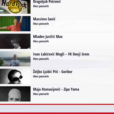
Dragoljub Petrović
Ukus poznatih
Massimo Savić
Ukus poznatih
Mladen Juričić Max
Ukus poznatih
Ivan Lakićević Mogli – FK Donji Srem
Ukus poznatih
Željko Ljubić Piti - Goribor
Ukus poznatih
Maja Atanasijević - Zipa Yoma
Ukus poznatih