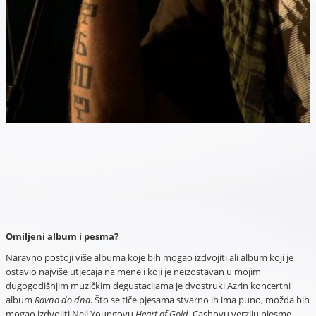
Omiljeni album i pesma?
Naravno postoji više albuma koje bih mogao izdvojiti ali album koji je
ostavio najviše utjecaja na mene i koji je neizostavan u mojim
dugogodišnjim muzičkim degustacijama je dvostruki Azrin koncertni
album
Ravno do dna
. Što se tiče pjesama stvarno ih ima puno, možda bih
mogao izdvojiti Neil Youngovu
Heart of Gold
, Cashovu verziju pjesme