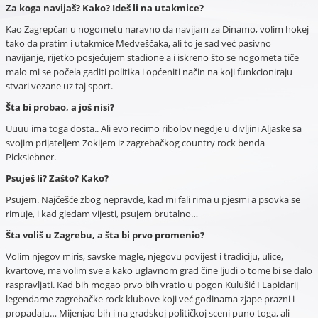
Za koga navijaš? Kako? Ideš li na utakmice?
Kao Zagrepčan u nogometu naravno da navijam za Dinamo, volim hokej
tako da pratim i utakmice Medveščaka, ali to je sad već pasivno
navijanje, rijetko posjećujem stadione a i iskreno što se nogometa tiče
malo mi se počela gaditi politika i općeniti način na koji funkcioniraju
stvari vezane uz taj sport.
Šta bi probao, a još nisi?
Uuuu ima toga dosta.. Ali evo recimo ribolov negdje u divljini Aljaske sa
svojim prijateljem Zokijem iz zagrebačkog country rock benda
Picksiebner.
Psuješ li? Zašto? Kako?
Psujem. Najčešće zbog nepravde, kad mi fali rima u pjesmi a psovka se
rimuje, i kad gledam vijesti, psujem brutalno…
Šta voliš u Zagrebu, a šta bi prvo promenio?
Volim njegov miris, savske magle, njegovu povijest i tradiciju, ulice,
kvartove, ma volim sve a kako uglavnom grad čine ljudi o tome bi se dalo
raspravljati. Kad bih mogao prvo bih vratio u pogon Kulušić I Lapidarij
legendarne zagrebačke rock klubove koji već godinama zjape prazni i
propadaju… Mijenjao bih i na gradskoj političkoj sceni puno toga, ali