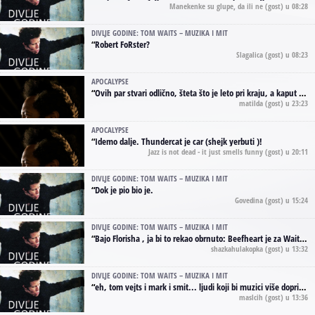
Manekenke su glupe, da ili ne
(gost) u 08:28
DIVLJE GODINE: TOM WAITS – MUZIKA I MIT
“
Robert FoRster?
Slagalica
(gost) u 08:23
APOCALYPSE
“
Ovih par stvari odlično, šteta što je leto pri kraju, a kaput koji te vervoatno podseća na pirotski ćilim je iz tradicije Navaho indijanaca ;)
matilda
(gost) u 23:23
APOCALYPSE
“
Idemo dalje. Thundercat je car (shejk yerbuti )!
Jazz is not dead - it just smells funny
(gost) u 20:11
DIVLJE GODINE: TOM WAITS – MUZIKA I MIT
“
Dok je pio bio je.
Govedina
(gost) u 15:24
DIVLJE GODINE: TOM WAITS – MUZIKA I MIT
“
Bajo Florisha , ja bi to rekao obrnuto: Beefheart je za Waitsa, isto sto i Hendrix za Lenny Kravitza
shazkahulakopka
(gost) u 13:32
DIVLJE GODINE: TOM WAITS – MUZIKA I MIT
“
eh, tom vejts i mark i smit... ljudi koji bi muzici više doprineli da su radili kao vozači tramvaja u gsp-u.
maslcih
(gost) u 13:36