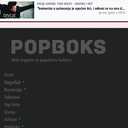
DIVLJE GODINE: TOM WAITS – MUZIKA I MIT
“
komentar o autovanju je upućen Aci, i odnosi se na ono drugo autovanje...'senzualnost Waitsa' ;)
go out
(gost) u 09:52
Web magazin za popularnu kulturu
Vesti
Događaji
Recenzije
Tekstovi
Top liste
Scena
Arhive
Popboks