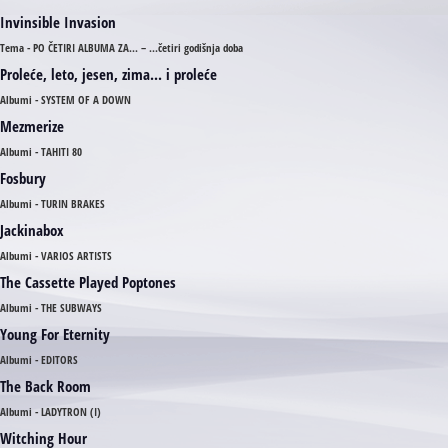
Invinsible Invasion
Tema - PO ČETIRI ALBUMA ZA... – ...četiri godišnja doba
Proleće, leto, jesen, zima... i proleće
Albumi - SYSTEM OF A DOWN
Mezmerize
Albumi - TAHITI 80
Fosbury
Albumi - TURIN BRAKES
Jackinabox
Albumi - VARIOS ARTISTS
The Cassette Played Poptones
Albumi - THE SUBWAYS
Young For Eternity
Albumi - EDITORS
The Back Room
Albumi - LADYTRON (I)
Witching Hour