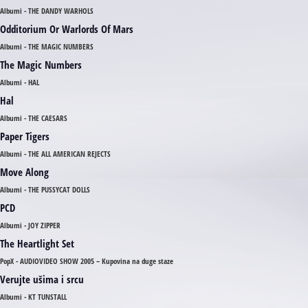
Albumi - THE DANDY WARHOLS
Odditorium Or Warlords Of Mars
Albumi - THE MAGIC NUMBERS
The Magic Numbers
Albumi - HAL
Hal
Albumi - THE CAESARS
Paper Tigers
Albumi - THE ALL AMERICAN REJECTS
Move Along
Albumi - THE PUSSYCAT DOLLS
PCD
Albumi - JOY ZIPPER
The Heartlight Set
PopX - AUDIOVIDEO SHOW 2005 – Kupovina na duge staze
Verujte ušima i srcu
Albumi - KT TUNSTALL