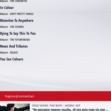
Albumi - THE CONCRETES
In Colour
Albumi - DIRTY PRETTY THINGS
Waterloo To Anywhere
Albumi - THE SOUNDS
Dying To Say This To You
Albumi - THE FUTUREHEADS
News And Tributes
Albumi - DELAYS
You See Colours
Najnoviji komentari
DIVLJE GODINE: TOM WAITS – MUZIKA I MIT
“
Ne poznajem njegovu muziku, ali vise puta nego sto sam to zazeleo gledao sam njegove umjetnicke slike na raznim stranama interneta. Te stoga zakljucujem da je Tom Waits Lady Gaga muzike namrstenih, ma