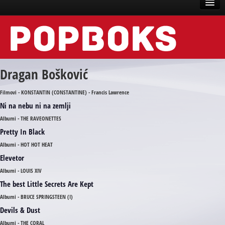
Vesti
Događaji
Dragan Bošković
Recenzije
Filmovi - KONSTANTIN (CONSTANTINE) - Francis Lawrence
Tekstovi
Ni na nebu ni na zemlji
Top liste
Albumi - THE RAVEONETTES
Pretty In Black
Scena
Albumi - HOT HOT HEAT
Arhive
Elevetor
Albumi - LOUIS XIV
The best Little Secrets Are Kept
Albumi - BRUCE SPRINGSTEEN (I)
Devils & Dust
Albumi - THE CORAL