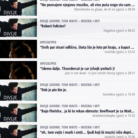
“
Ne poznajem njegovu muziku, ali vise puta nego sto sam to zazeleo gledao sam njegove umjetnicke slike na raznim stranama interneta. Te stoga zakljucujem da je Tom Waits Lady Gaga muzike namrstenih, ma
Manekenke su glupe, da ili ne
(gost) u 08:28
DIVLJE GODINE: TOM WAITS – MUZIKA I MIT
“
Robert FoRster?
Slagalica
(gost) u 08:23
APOCALYPSE
“
Ovih par stvari odlično, šteta što je leto pri kraju, a kaput koji te vervoatno podseća na pirotski ćilim je iz tradicije Navaho indijanaca ;)
matilda
(gost) u 23:23
APOCALYPSE
“
Idemo dalje. Thundercat je car (shejk yerbuti )!
Jazz is not dead - it just smells funny
(gost) u 20:11
DIVLJE GODINE: TOM WAITS – MUZIKA I MIT
“
Dok je pio bio je.
Govedina
(gost) u 15:24
DIVLJE GODINE: TOM WAITS – MUZIKA I MIT
“
Bajo Florisha , ja bi to rekao obrnuto: Beefheart je za Waitsa, isto sto i Hendrix za Lenny Kravitza
shazkahulakopka
(gost) u 13:32
DIVLJE GODINE: TOM WAITS – MUZIKA I MIT
“
eh, tom vejts i mark i smit... ljudi koji bi muzici više doprineli da su radili kao vozači tramvaja u gsp-u.
maslcih
(gost) u 13:36