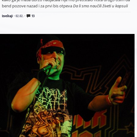
bend pozove nazad i za prvi bis otpeva
Da li smo naučili živeti u kapsuli
Izveštaji
·
02.02.
·
13