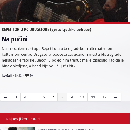
REPETITOR U KC DRUGSTORE (gosti: Ljudske potrebe)
Na pučini
Na sinoćnjem nastupu Repetitora u beogradskom alternativnom
kulturnom centru Drugstore, podosta zavučenom mestu blizu zgrade
nekadašnje fabrike „Beko“, u pojedinim trenucima je izgledalo kao da je
bina opkoljena, a bend bije odlučujuću bitku
Izveštaji
·
29.12.
·
10
←
3
4
5
6
7
8
9
10
11
12
→
Najnoviji komentari
DIVLJE GODINE: TOM WAITS – MUZIKA I MIT