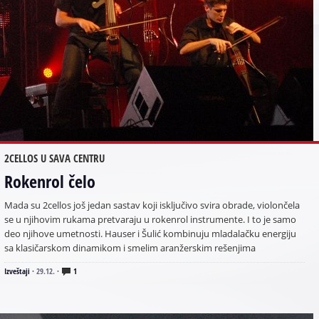
2CELLOS U SAVA CENTRU
Rokenrol čelo
Mada su 2cellos još jedan sastav koji isključivo svira obrade, violončela
se u njihovim rukama pretvaraju u rokenrol instrumente. I to je samo
deo njihove umetnosti. Hauser i Šulić kombinuju mladalačku energiju
sa klasičarskom dinamikom i smelim aranžerskim rešenjima
Izveštaji
·
29.12.
·
1