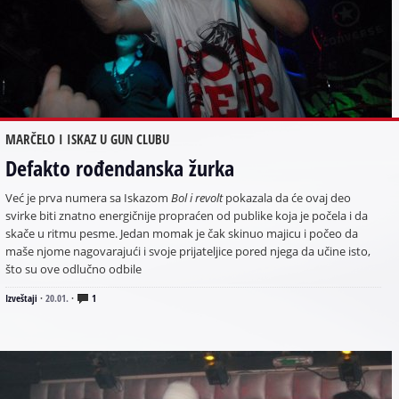
MARČELO I ISKAZ U GUN CLUBU
Defakto rođendanska žurka
Već je prva numera sa Iskazom
Bol i revolt
pokazala da će ovaj deo
svirke biti znatno energičnije propraćen od publike koja je počela i da
skače u ritmu pesme. Jedan momak je čak skinuo majicu i počeo da
maše njome nagovarajući i svoje prijateljice pored njega da učine isto,
što su ove odlučno odbile
Izveštaji
·
20.01.
·
1