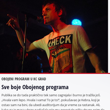
OBOJENI PROGRAM U KC GRAD
Sve boje Obojenog programa
Publika se do tada praktično tek samo zagrejala i burno je tražila još.
„Hvala vam lepo. Hvala i vama! To je to!“, pokušavao je Kebra, koji je
ostao sam na bini, da ubedi auditorijum da je vreme za rastanak. Ali,
kako ga je masa ubrzo nadjačala nije mu preostalo ništa drugo osim da