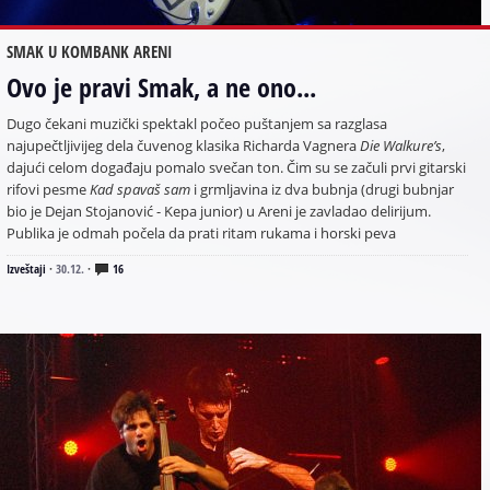
SMAK U KOMBANK ARENI
Ovo je pravi Smak, a ne ono...
Dugo čekani muzički spektakl počeo puštanjem sa razglasa
najupečtljivijeg dela čuvenog klasika Richarda Vagnera
Die Walkure’s
,
dajući celom događaju pomalo svečan ton. Čim su se začuli prvi gitarski
rifovi pesme
Kad spavaš sam
i grmljavina iz dva bubnja (drugi bubnjar
bio je Dejan Stojanović - Kepa junior) u Areni je zavladao delirijum.
Publika je odmah počela da prati ritam rukama i horski peva
Izveštaji
·
30.12.
·
16