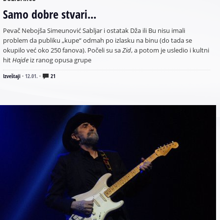
Samo dobre stvari...
Pevač Nebojša Simeunović Sabljar i ostatak Dža ili Bu nisu imali
problem da publiku „kupe“ odmah po izlasku na binu (do tada se
okupilo već oko 250 fanova). Počeli su sa
Zid
, a potom je usledio i kultni
hit
Hajde
iz ranog opusa grupe
Izveštaji
·
12.01.
·
21