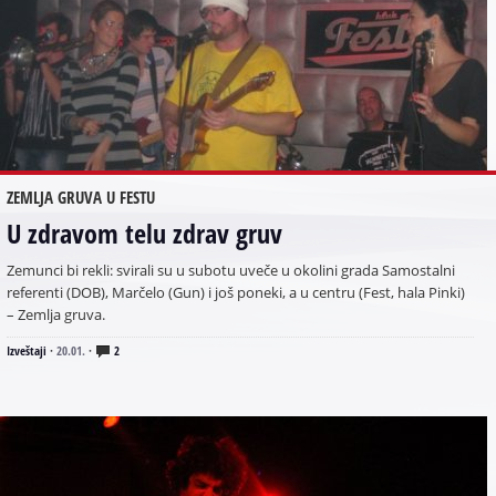
ZEMLJA GRUVA U FESTU
U zdravom telu zdrav gruv
Zemunci bi rekli: svirali su u subotu uveče u okolini grada Samostalni
referenti (DOB), Marčelo (Gun) i još poneki, a u centru (Fest, hala Pinki)
– Zemlja gruva.
Izveštaji
·
20.01.
·
2