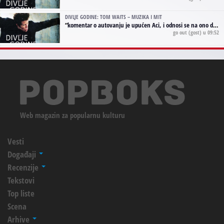
DIVLJE GODINE: TOM WAITS – MUZIKA I MIT
“
komentar o autovanju je upućen Aci, i odnosi se na ono drugo autovanje...'senzualnost Waitsa' ;)
go out
(gost) u 09:52
Web magazin za popularnu kulturu
Vesti
Događaji
Recenzije
Tekstovi
Top liste
Scena
Arhive