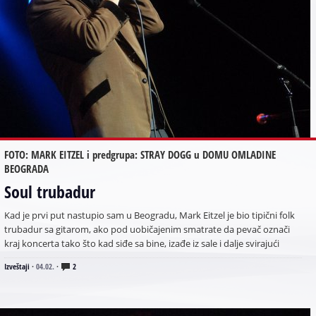
FOTO: MARK EITZEL i predgrupa: STRAY DOGG u DOMU OMLADINE
BEOGRADA
Soul trubadur
Kad je prvi put nastupio sam u Beogradu, Mark Eitzel je bio tipični folk
trubadur sa gitarom, ako pod uobičajenim smatrate da pevač označi
kraj koncerta tako što kad siđe sa bine, izađe iz sale i dalje svirajući
Izveštaji
·
04.02.
·
2