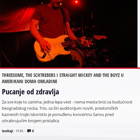
THREESOME, THE SCHTREBERS I STRAIGHT MICKEY AND THE BOYZ U
AMERIKANI DOMA OMLADINE
Pucanje od zdravlja
Za sve koje to zanima, jedna lepa vest - nema mesta brizi za budućnost
beogradskog rocka. Trio, za širi auditorijum novih, prestoničkih
kaznenih trojki iskoristio je ponuđenu koncertnu šansu pred
ohrabrujućim brojem pristalica
Izveštaji
·
17.01.
·
8