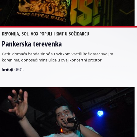
DEPONIJA, BOL, VOX POPULI I SMF U BOŽIDARCU
Pankerska terevenka
Četiri domaća benda sinoć su svirkom vratili Božidarac svojim
korenima, donoseći miris ulice u ovaj koncertni prostor
Izveštaji
·
26.01.