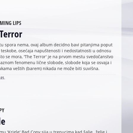
AMING LIPS
Terror
, tu spora nema, ovaj album decidno bavi pitanjima poput
 teskobe, osećaja napuštenosti i nedostatnosti u odnosu
što se mora, 'The Terror' je na prvom mestu svedočanstvo
laznom fenomenu lične slobode, slobode koja se osvaja i
ukama veštih (barem) nikada ne može biti suvišna.
.05.
PY
le
u 'Krigle' Bad Copy sija u trenucima kad šalje „želje i