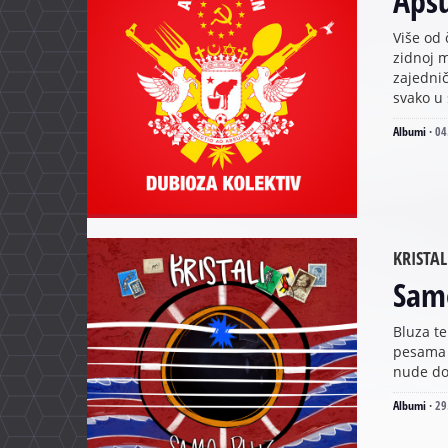
Apsu
Više od
zidnoj 
zajedni
svako u 
Albumi
·
04
KRISTAL
Sam
Bluza te
pesama n
nude dov
Albumi
·
29