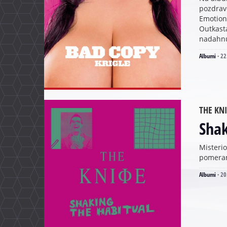
pozdrave
Emotiona
Outkast
nadahnu
Albumi
·
22
THE KNI
Shak
Misterio
pomeranj
Albumi
·
20