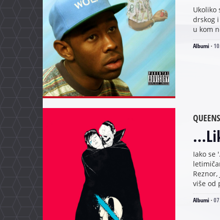
Ukoliko 
drskog i
u kom n
Albumi
·
10
QUEENS
...L
Iako se 
letimiča
Reznor, 
više od 
Albumi
·
07