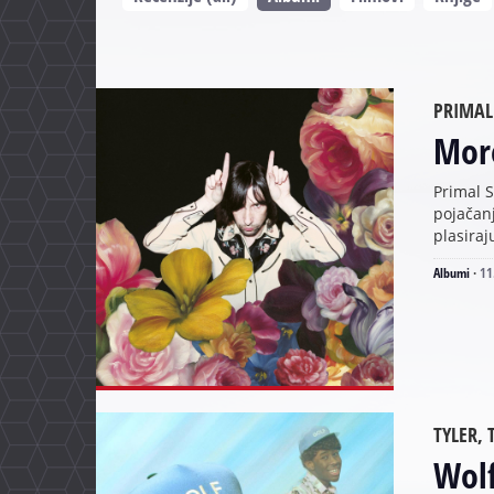
PRIMAL
More
Primal S
pojačanj
plasira
Albumi
·
11
TYLER, 
Wol