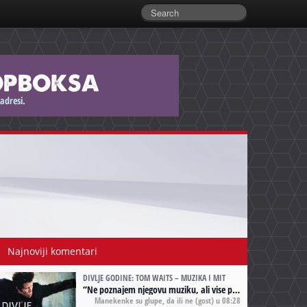
Najnoviji komentari
DIVLJE GODINE: TOM WAITS – MUZIKA I MIT
“
Ne poznajem njegovu muziku, ali vise puta nego sto sam to zazeleo gledao sam njegove umjetnicke slike na raznim stranama interneta. Te stoga zakljucujem da je Tom Waits Lady Gaga muzike namrstenih, ma
Manekenke su glupe, da ili ne
(gost) u 08:28