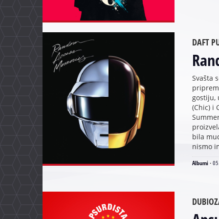
DAFT P
Ran
Svašta 
priprem
gostiju,
(Chic) 
Summer),
proizve
bila mu
nismo im
Albumi
·
05
DUBIOZ