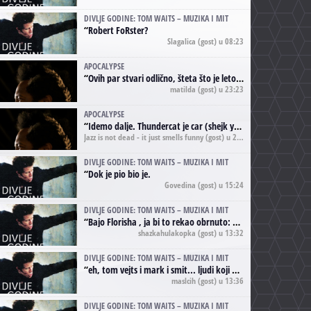
DIVLJE GODINE: TOM WAITS – MUZIKA I MIT
“
Robert FoRster?
Slagalica
(gost) u 08:23
APOCALYPSE
“
Ovih par stvari odlično, šteta što je leto pri kraju, a kaput koji te vervoatno podseća na pirotski ćilim je iz tradicije Navaho indijanaca ;)
matilda
(gost) u 23:23
APOCALYPSE
“
Idemo dalje. Thundercat je car (shejk yerbuti )!
Jazz is not dead - it just smells funny
(gost) u 20:11
DIVLJE GODINE: TOM WAITS – MUZIKA I MIT
“
Dok je pio bio je.
Govedina
(gost) u 15:24
DIVLJE GODINE: TOM WAITS – MUZIKA I MIT
“
Bajo Florisha , ja bi to rekao obrnuto: Beefheart je za Waitsa, isto sto i Hendrix za Lenny Kravitza
shazkahulakopka
(gost) u 13:32
DIVLJE GODINE: TOM WAITS – MUZIKA I MIT
“
eh, tom vejts i mark i smit... ljudi koji bi muzici više doprineli da su radili kao vozači tramvaja u gsp-u.
maslcih
(gost) u 13:36
DIVLJE GODINE: TOM WAITS – MUZIKA I MIT