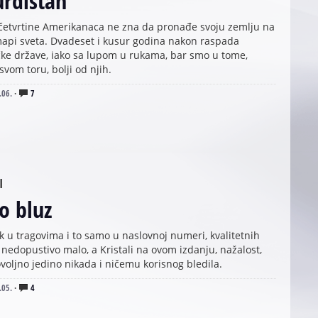
rdistan
 četvrtine Amerikanaca ne zna da pronađe svoju zemlju na
mapi sveta. Dvadeset i kusur godina nakon raspada
čke države, iako sa lupom u rukama, bar smo u tome,
svom toru, bolji od njih.
.06.
·
7
I
o bluz
k u tragovima i to samo u naslovnoj numeri, kvalitetnih
edopustivo malo, a Kristali na ovom izdanju, nažalost,
oljno jedino nikada i ničemu korisnog bledila.
.05.
·
4