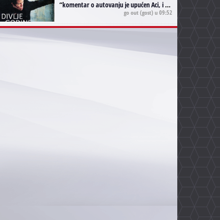
“
komentar o autovanju je upućen Aci, i odnosi se na ono drugo autovanje...'senzualnost Waitsa' ;)
go out
(gost) u 09:52