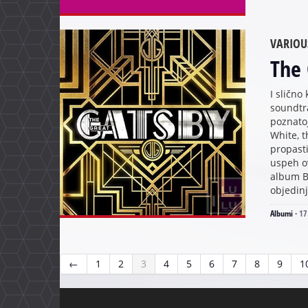
VARIOU
The 
I slično
soundtra
poznatoj
White, t
propasti
uspeh ov
album B
objedinj
Albumi
·
17
←
1
2
3
4
5
6
7
8
9
1