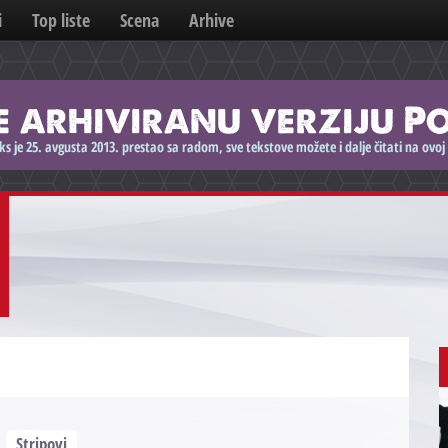
i
Top liste
Scena
Arhive
Stripovi