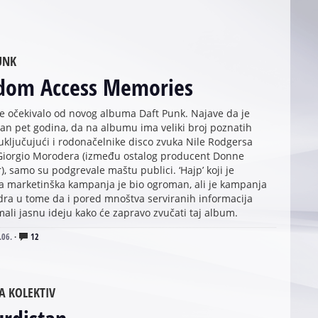
UNK
dom Access Memories
se očekivalo od novog albuma Daft Punk. Najave da je
an pet godina, da na albumu ima veliki broj poznatih
 uključujući i rodonačelnike disco zvuka Nile Rodgersa
i Giorgio Morodera (između ostalog producent Donne
 samo su podgrevale maštu publici. ‘Hajp’ koji je
la marketinška kampanja je bio ogroman, ali je kampanja
dra u tome da i pored mnoštva serviranih informacija
ali jasnu ideju kako će zapravo zvučati taj album.
.06.
·
12
A KOLEKTIV