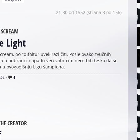
21-30 od 1552 (strana 3 od 156)
 SCREAM
 Light
cream, po "difoltu" uvek različiti. Posle ovako zvučnih
a u odbrani i napadu verovatno im neće biti teško da se
ju u ovogodišnju Ligu šampiona.
.06.
·
4
THE CREATOR
f