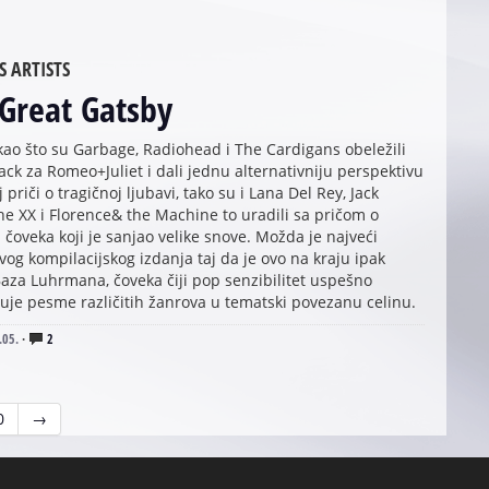
S ARTISTS
Great Gatsby
 kao što su Garbage, Radiohead i The Cardigans obeležili
ck za Romeo+Juliet i dali jednu alternativniju perspektivu
 priči o tragičnoj ljubavi, tako su i Lana Del Rey, Jack
he XX i Florence& the Machine to uradili sa pričom o
 čoveka koji je sanjao velike snove. Možda je najveći
og kompilacijskog izdanja taj da je ovo na kraju ipak
aza Luhrmana, čoveka čiji pop senzibilitet uspešno
uje pesme različitih žanrova u tematski povezanu celinu.
.05.
·
2
0
→