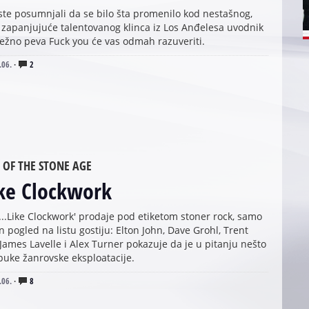
ste posumnjali da se bilo šta promenilo kod nestašnog,
 zapanjujuće talentovanog klinca iz Los Anđelesa uvodnik
ežno peva Fuck you će vas odmah razuveriti.
.06.
·
2
 OF THE STONE AGE
ike Clockwork
'...Like Clockwork' prodaje pod etiketom stoner rock, samo
n pogled na listu gostiju: Elton John, Dave Grohl, Trent
James Lavelle i Alex Turner pokazuje da je u pitanju nešto
puke žanrovske eksploatacije.
.06.
·
8