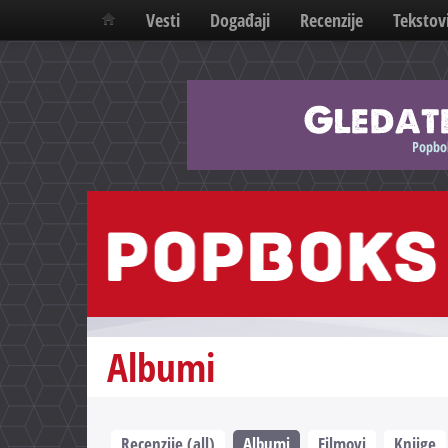
Vesti
Događaji
Recenzije
Tekstov
Albumi
Recenzije (all)
Albumi
Filmovi
Knjige