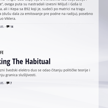
“, ovoga puta su nastradali izvesni Miljuš i Goša iz
, ali i Kepa sa B92 koji je, sudeći po matrici na tragu
a (dušu dala za emitovanje pre podne na radiju), posebno
o Viklera.
.05.
·
14
FE
ing The Habitual
zni švedski elektro duo se odao čitanju političke teorije i
u granica slušljivosti.
.05.
·
7