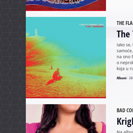
THE FL
The 
Iako se
samoće,
na ono 
o nepro
koja u r
Albumi
·
24
BAD CO
Krig
Na album