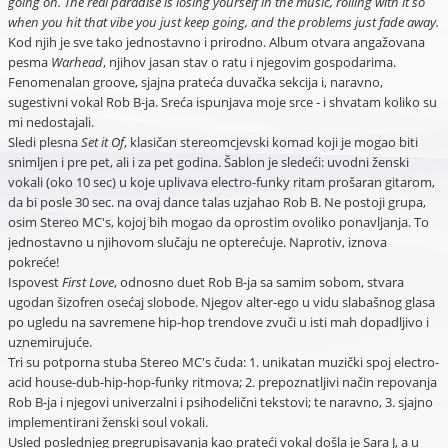
going on. The real paradise is losing yourself in the music, rolling with it so
when you hit that vibe you just keep going, and the problems just fade away.
Kod njih je sve tako jednostavno i prirodno. Album otvara angažovana
pesma
Warhead
, njihov jasan stav o ratu i njegovim gospodarima.
Fenomenalan groove, sjajna prateća duvačka sekcija i, naravno,
sugestivni vokal Rob B-ja. Sreća ispunjava moje srce - i shvatam koliko su
mi nedostajali.
Sledi plesna
Set it Of
, klasičan stereomcjevski komad koji je mogao biti
snimljen i pre pet, ali i za pet godina. Šablon je sledeći: uvodni ženski
vokali (oko 10 sec) u koje uplivava electro-funky ritam prošaran gitarom,
da bi posle 30 sec. na ovaj dance talas uzjahao Rob B. Ne postoji grupa,
osim Stereo MC's, kojoj bih mogao da oprostim ovoliko ponavljanja. To
jednostavno u njihovom slučaju ne opterećuje. Naprotiv, iznova
pokreće!
Ispovest
First Love
, odnosno duet Rob B-ja sa samim sobom, stvara
ugodan šizofren osećaj slobode. Njegov alter-ego u vidu slabašnog glasa
po ugledu na savremene hip-hop trendove zvuči u isti mah dopadljivo i
uznemirujuće.
Tri su potporna stuba Stereo MC's čuda: 1. unikatan muzički spoj electro-
acid house-dub-hip-hop-funky ritmova; 2. prepoznatljivi način repovanja
Rob B-ja i njegovi univerzalni i psihodelični tekstovi; te naravno, 3. sjajno
implementirani ženski soul vokali.
Usled poslednjeg pregrupisavanja kao prateći vokal došla je Sara J, a u