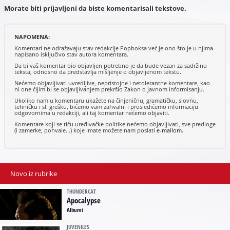
Morate biti prijavljeni da biste komentarisali tekstove.
NAPOMENA:
Komentari ne odražavaju stav redakcije Popboksa već je ono što je u njima
napisano isključivo stav autora komentara.
Da bi vaš komentar bio objavljen potrebno je da bude vezan za sadržinu
teksta, odnosno da predstavlja mišljenje o objavljenom tekstu.
Nećemo objavljivati uvredljive, nepristojne i netolerantne komentare, kao
ni one čijim bi se objavljivanjem prekršio Zakon o javnom informisanju.
Ukoliko nam u komentaru ukažete na činjeničnu, gramatičku, slovnu,
tehničku i sl. grešku, bićemo vam zahvalni i prosledićemo informaciju
odgovornima u redakciji, ali taj komentar nećemo objaviti.
Komentare koji se tiču uređivačke politike nećemo objavljivati, sve predloge
(i zamerke, pohvale...) koje imate možete nam poslati
e-mailom
.
Novo iz rubrike
THUNDERCAT
Apocalypse
Albumi
JUVENILES