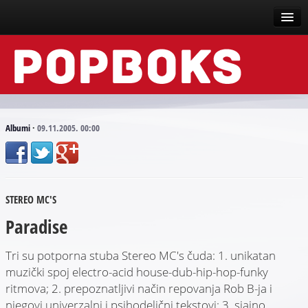
Vesti
Događaji
Recenzije
Albumi
·
09.11.2005. 00:00
Tekstovi
Top liste
STEREO MC'S
Scena
Paradise
Arhive
Tri su potporna stuba Stereo MC's čuda: 1. unikatan
muzički spoj electro-acid house-dub-hip-hop-funky
ritmova; 2. prepoznatljivi način repovanja Rob B-ja i
njegovi univerzalni i psihodelični tekstovi; 3. sjajno