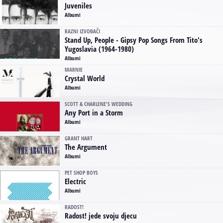
Juveniles
Albumi
RAZNI IZVOĐAČI
Stand Up, People - Gipsy Pop Songs From Tito's
Yugoslavia (1964-1980)
Albumi
MARNIE
Crystal World
Albumi
SCOTT & CHARLENE'S WEDDING
Any Port in a Storm
Albumi
GRANT HART
The Argument
Albumi
PET SHOP BOYS
Electric
Albumi
RADOST!
Radost! jede svoju djecu