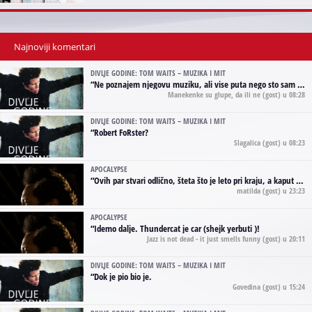
Najnoviji komentari
DIVLJE GODINE: TOM WAITS – MUZIKA I MIT
“
Ne poznajem njegovu muziku, ali vise puta nego sto sam to zazeleo gledao sam njegove umjetnicke slike na raznim stranama interneta. Te stoga zakljucujem da je Tom Waits Lady Gaga muzike namrstenih, ma
Manekenke su glupe, da ili ne
(gost) u 08:28
DIVLJE GODINE: TOM WAITS – MUZIKA I MIT
“
Robert FoRster?
Slagalica
(gost) u 08:23
APOCALYPSE
“
Ovih par stvari odlično, šteta što je leto pri kraju, a kaput koji te vervoatno podseća na pirotski ćilim je iz tradicije Navaho indijanaca ;)
matilda
(gost) u 23:23
APOCALYPSE
“
Idemo dalje. Thundercat je car (shejk yerbuti )!
Jazz is not dead - it just smells funny
(gost) u 20:11
DIVLJE GODINE: TOM WAITS – MUZIKA I MIT
“
Dok je pio bio je.
Govedina
(gost) u 15:24