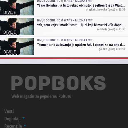
DIVLJE GODINE: TOM WAITS – MUZIKA I MIT
“
Bajo Florisha , ja bi to rekao obrnuto: Beefheart je za Waitsa, isto sto i Hendrix za Lenny Kravitza
shazkahulakopka
(gost) u 13:32
DIVLJE GODINE: TOM WAITS – MUZIKA I MIT
“
eh, tom vejts i mark i smit... ljudi koji bi muzici više doprineli da su radili kao vozači tramvaja u gsp-u.
maslcih
(gost) u 13:36
DIVLJE GODINE: TOM WAITS – MUZIKA I MIT
“
komentar o autovanju je upućen Aci, i odnosi se na ono drugo autovanje...'senzualnost Waitsa' ;)
go out
(gost) u 09:52
Web magazin za popularnu kulturu
Vesti
Događaji
Recenzije