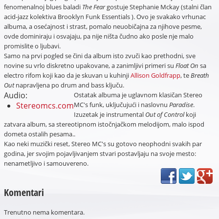
fenomenalnoj blues baladi
The Fear
gostuje Stephanie Mckay (stalni član
acid-jazz kolektiva Brooklyn Funk Essentials ). Ovo je svakako vrhunac
albuma, a osećajnost i strast, pomalo neuobičajna za njihove pesme,
ovde dominiraju i osvajaju, pa nije ništa čudno ako posle nje malo
promislite o ljubavi.
Samo na prvi pogled se čini da album isto zvuči kao prethodni, sve
novine su vrlo diskretno upakovane, a zanimljivi primeri su
Float On
sa
electro rifom koji kao da je skuvan u kuhinji
Allison Goldfrapp
, te
Breath
Out
napravljena po drum and bass ključu.
Audio:
Ostatak albuma je uglavnom klasičan Stereo
Stereomcs.com
MC's funk, uključujući i naslovnu
Paradise
.
Izuzetak je instrumental
Out of Control
koji
zatvara album, sa stereotipnom istočnjačkom melodijom, malo ispod
dometa ostalih pesama..
Kao neki muzički reset, Stereo MC's su gotovo neophodni svakih par
godina, jer svojim pojavljivanjem stvari postavljaju na svoje mesto:
nenametljivo i samouvereno.
Komentari
Trenutno nema komentara.