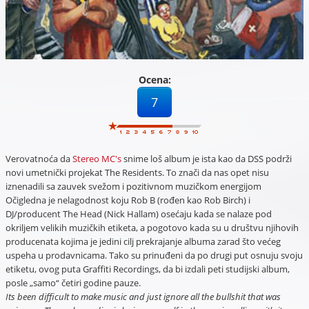
Ocena:
7
Verovatnoća da
Stereo MC's
snime loš album je ista kao da DSS podrži
novi umetnički projekat The Residents. To znači da nas opet nisu
iznenadili sa zauvek svežom i pozitivnom muzičkom energijom
Očigledna je nelagodnost koju Rob B (rođen kao Rob Birch) i
DJ/producent The Head (Nick Hallam) osećaju kada se nalaze pod
okriljem velikih muzičkih etiketa, a pogotovo kada su u društvu njihovih
producenata kojima je jedini cilj prekrajanje albuma zarad što većeg
uspeha u prodavnicama. Tako su prinuđeni da po drugi put osnuju svoju
etiketu, ovog puta Graffiti Recordings, da bi izdali peti studijski album,
posle „samo“ četiri godine pauze.
Its been difficult to make music and just ignore all the bullshit that was