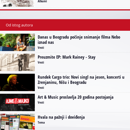
Albumi
Od istog autora
Danas u Beogradu počinje snimanje filma Nebo
iznad nas
Vesti
Preuzmite EP: Mark Rainey - Stay
Vesti
Rundek Cargo trio: Novi singl na jesen, koncerti u
Zrenjaninu, Nišu i Beogradu
Vesti
Art & Music proslavlja 20 godina postojanja
Vesti
Hvala na pažnji i doviđenja
Tema