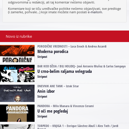
odgovornima u redakciji, ali taj komentar nećemo objaviti.
Komentare koji se tiču uređivačke politike nećemo objavljivati, sve predloge
(i zamerke, pohvale...) koje imate možete nam poslati
e-mailom
.
Novo iz rubrike
PORODIČNE VREDNOSTI – Luca Enoch & Andrea Accardi
Moderna porodica
Stripovi
BAR KOD DŽOA / BILI HOLIDEJ– José Antonio Muñoz & Carlos Sampayo
U crno-belim raljama velegrada
Stripovi
DNEVNIK ANE TANK – Iztok Sitar
Anin izbor
Stripovi
PANDORA – Milo Manara & Vincenzo Cerami
U oči me pogledaj
Stripovi
TORPEDO – KNJIGA 1 – Enrique Sánchez Abulí i Alex Toth / Jordi
Bernet