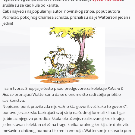
srušile su se kao kula od karata.
Čak i najveći i najpopularniji autori novinskog stripa, poput autora
Peanutsa,
pokojnog Charlesa Schulza, priznali su da je Watterson jedan i
jedini!
I sam tvorac Snupija je često pisao predgovore za kolekcije
Kalvina &
Hobsa
priznajući Wattersonu da se u onome što radi zbilja približio
savršenstvu.
Nepisano punk pravilo „da nije važno šta govoriš već kako to govoriš“,
ponovo je vaskrslo: bazirajući svoj strip na čudnoj formuli klinac-tigar
ljubimac-njegova porodica–škola-okruženje, realizovanoj kroz krajnje
jednostavan i efektan crtež na tragu karikaturalnog krokija, te duhovitu
mešavinu ciničnog humora i iskrenih emocija, Watterson je ostvario pun