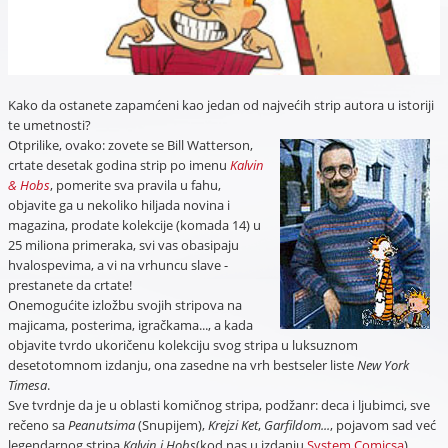
Kako da ostanete zapamćeni kao jedan od najvećih strip autora u istoriji
te umetnosti?
Otprilike, ovako: zovete se Bill Watterson,
crtate desetak godina strip po imenu
Kalvin
& Hobs
, pomerite sva pravila u fahu,
objavite ga u nekoliko hiljada novina i
magazina, prodate kolekcije (komada 14) u
25 miliona primeraka, svi vas obasipaju
hvalospevima, a vi na vrhuncu slave -
prestanete da crtate!
Onemogućite izložbu svojih stripova na
majicama, posterima, igračkama..., a kada
objavite tvrdo ukoričenu kolekciju svog stripa u luksuznom
desetotomnom izdanju, ona zasedne na vrh bestseler liste
New York
Timesa
.
Sve tvrdnje da je u oblasti komičnog stripa, podžanr: deca i ljubimci, sve
rečeno sa
Peanutsima
(Snupijem),
Krejzi Ket
,
Garfildom...
, pojavom sad već
legendarnog stripa
Kalvin i Hobs
(kod nas u izdanju
System Comicsa
),