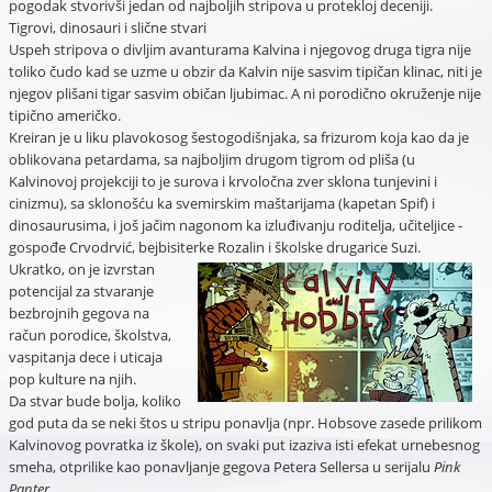
pogodak stvorivši jedan od najboljih stripova u protekloj deceniji.
Tigrovi, dinosauri i slične stvari
Uspeh stripova o divljim avanturama Kalvina i njegovog druga tigra nije
toliko čudo kad se uzme u obzir da Kalvin nije sasvim tipičan klinac, niti je
njegov plišani tigar sasvim običan ljubimac. A ni porodično okruženje nije
tipično američko.
Kreiran je u liku plavokosog šestogodišnjaka, sa frizurom koja kao da je
oblikovana petardama, sa najboljim drugom tigrom od pliša (u
Kalvinovoj projekciji to je surova i krvoločna zver sklona tunjevini i
cinizmu), sa sklonošću ka svemirskim maštarijama (kapetan Spif) i
dinosaurusima, i još jačim nagonom ka izluđivanju roditelja, učiteljice -
gospođe Crvodrvić, bejbisiterke Rozalin i školske drugarice Suzi.
Ukratko, on je izvrstan
potencijal za stvaranje
bezbrojnih gegova na
račun porodice, školstva,
vaspitanja dece i uticaja
pop kulture na njih.
Da stvar bude bolja, koliko
god puta da se neki štos u stripu ponavlja (npr. Hobsove zasede prilikom
Kalvinovog povratka iz škole), on svaki put izaziva isti efekat urnebesnog
smeha, otprilike kao ponavljanje gegova Petera Sellersa u serijalu
Pink
Panter
.