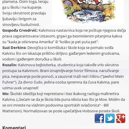
plamena. Osim toga, teraju
ga u školu i na kupanje.
Svoju okrutnost pravdaju
ljubavlju i brigom za
sinovljevu budućnost.
Gospođa Crvodrvić:
Kalvinova nastavnica koja ne poštuje njegova dečja
prava zagarantovana Ustavom, gnjavi ga besmislenim pitanjima kakva
su ”kada je otkrivena Amerika” ili “koliko je pet puta pet”.
Suzi Derkins:
Devojčica iz komšiluka i škole koja se pomalo sviđa
Kalvinu što on iskazuje prilično dirljivo: gađanjem ledenim grudvama,
vodom i gađenjem doručka u školi.
Rozalin:
Kalvinova bejbisiterka, studentica koja takođe vrlo okrutno
postupa sa Kalvinom. Brani iznajmljivanje horor filmova, naručivanje
pica, nespavanje posle ponoći, a zauzvrat traži red i tišinu (“Jawhol Mein
Fuhrer”). Za divno čudo, jedina osoba spremna da čuva Kalvina, pare
uzima uvek unapred!
Mo:
Školski siledžija koji neprestano i bez ikakvog razloga maltrertira
Kalvina. („Sećam se da je škola bila puna idiota kao što je Moe. Mislim da
se oni mreste na vlažnim podovima sportskih svlačionica“ - Bill
Watterson). Normalizovao se posle upečatljive Hobsove posete školi.
Komentari