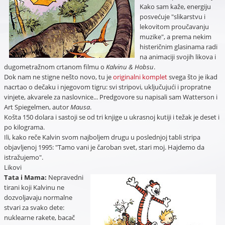
Kako sam kaže, energiju
posvećuje "slikarstvu i
lekovitom proučavanju
muzike", a prema nekim
histeričnim glasinama radi
na animaciji svojih likova i
dugometražnom crtanom filmu o
Kalvinu & Hobsu
.
Dok nam ne stigne nešto novo, tu je
originalni komplet
svega što je ikad
nacrtao o dečaku i njegovom tigru: svi stripovi, uključujući i propratne
vinjete, akvarele za naslovnice... Predgovore su napisali sam Watterson i
Art Spiegelmen, autor
Mausa
.
Košta 150 dolara i sastoji se od tri knjige u ukrasnoj kutiji i težak je deset i
po kilograma.
Ili, kako reče Kalvin svom najboljem drugu u poslednjoj tabli stripa
objavljenoj 1995: "Tamo vani je čaroban svet, stari moj. Hajdemo da
istražujemo".
Likovi
Tata i Mama:
Nepravedni
tirani koji Kalvinu ne
dozvoljavaju normalne
stvari za svako dete:
nuklearne rakete, bacač