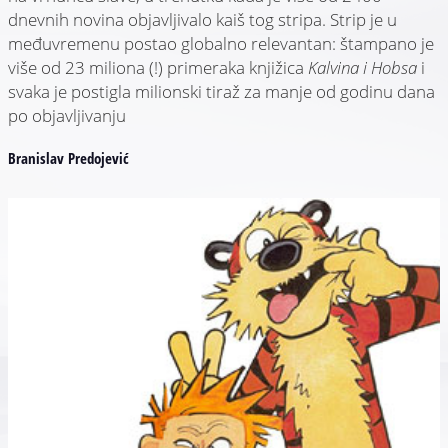
dnevnih novina objavljivalo kaiš tog stripa. Strip je u
međuvremenu postao globalno relevantan: štampano je
više od 23 miliona (!) primeraka knjižica
Kalvina i Hobsa
i
svaka je postigla milionski tiraž za manje od godinu dana
po objavljivanju
Branislav Predojević