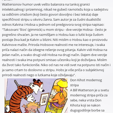
Wattersonov humor uvek vešto balansira na tankoj granici
intelektualnog i prizemnog, nikad ne gubeći ravnotežu koja u sadejstvu
sa odličnim crtežom (koji često govori dovoljno i bez teksta) daje
specifičnost stripu u okviru žanra. Sam autor je za čudni dualistički
odnos Kalvina i Hobsa u jednom od predgovora svog stripa napisao:
"Takozvani 'štos' (gimmick) u mom stripu - dve verzije Hobsa - često je
pogrešno shvaćen. Ja ne razmišljam o Hobsu kao o lutki koja čudom
postaje živa kad je Kalvin u blizini. Niti mislim o Hobsu kao o proizvodu
Kalvinove mašte. Priroda Hobsove realnosti me ne interesuje, i svaka
priča nalazi način da izbegne rešenje ovog pitanja. Kalvin vidi Hobsa na
jedan način, a svako drugi vidi Hobsa na drugi način. Dajem dve verzije
realnosti i svaka ima potpuni smisao učesniku koji je doživljava. Mislim
da život tako funkcioniše. Niko od nas ne vidi svet na potpuno isti način i
ja samo crtam to doslovno u stripu. Hobs je više priča o subjektivnoj
prirodi realnosti nego o lutkama koje oživljavaju“.
Don Kihot modernog
stripa
A Bill Watterson je u svetu
modernog stripa priča za
sebe, neka vrsta Don
Kihota koji se nakon
dugogodišnje borbe sa