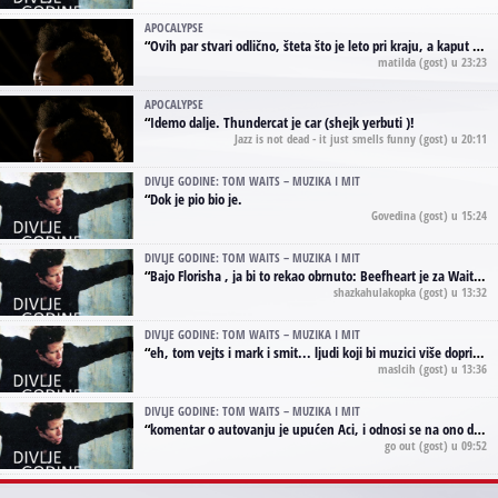
APOCALYPSE
“
Ovih par stvari odlično, šteta što je leto pri kraju, a kaput koji te vervoatno podseća na pirotski ćilim je iz tradicije Navaho indijanaca ;)
matilda
(gost) u 23:23
APOCALYPSE
“
Idemo dalje. Thundercat je car (shejk yerbuti )!
Jazz is not dead - it just smells funny
(gost) u 20:11
DIVLJE GODINE: TOM WAITS – MUZIKA I MIT
“
Dok je pio bio je.
Govedina
(gost) u 15:24
DIVLJE GODINE: TOM WAITS – MUZIKA I MIT
“
Bajo Florisha , ja bi to rekao obrnuto: Beefheart je za Waitsa, isto sto i Hendrix za Lenny Kravitza
shazkahulakopka
(gost) u 13:32
DIVLJE GODINE: TOM WAITS – MUZIKA I MIT
“
eh, tom vejts i mark i smit... ljudi koji bi muzici više doprineli da su radili kao vozači tramvaja u gsp-u.
maslcih
(gost) u 13:36
DIVLJE GODINE: TOM WAITS – MUZIKA I MIT
“
komentar o autovanju je upućen Aci, i odnosi se na ono drugo autovanje...'senzualnost Waitsa' ;)
go out
(gost) u 09:52