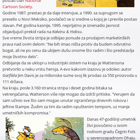
postao član
National
Cartoon Society
.
Godine 1987. prestao je da daje intervjue, a 1990. sa suprugom se
preselio u Novi Meksiko, povlačeći se iz sredine u kojoj je i previše postao
slavan. Pet godina kasnije, 1995. neprijatno je iznenadio javnost
objavljujući prekid rada na
Kalvinu & Hobsu
.
Sve vreme života stripa je odbijao ponude za prodajom marketinških
prava nad ovim delom: "Ne bih imao ništa protiv da budem odvratno
bogat, ali ne po cenu da ubijem dušu onome što radim i što predstavlja
moje životno delo".
Odbijanje da se uklopi u industrijski sistem na kraju je Wattersona
pretvorilo u neku vrstu heroja. A evo kakvom izazovu je odoleo: autor
Garfilda
Jim Davis je za milionske sume svoj lik prodao za 550 proizvoda u
111 država.
Na kraju, posle 3.160 stranica stripa i deset godina bitaka sa
vetrenjačama, Watterson više nije mogao da izdrži pritiske. "Verujem da
sam učinio sve što sam mogao unutar ograničenja dnevnih rokova i
jeftine štampe. Žudim za tim da radim opuštenim tempom, uz manje
umetničkih kompromisa."
Danas 47-godišnji umetnik
živi povučeno u svom
rodnom gradu Čegrin Fols
u severozapadnom Ohaju.