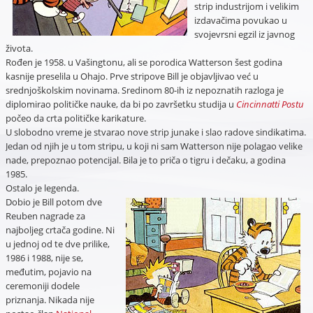
strip industrijom i velikim
izdavačima povukao u
svojevrsni egzil iz javnog
života.
Rođen je 1958. u Vašingtonu, ali se porodica Watterson šest godina
kasnije preselila u Ohajo. Prve stripove Bill je objavljivao već u
srednjoškolskim novinama. Sredinom 80-ih iz nepoznatih razloga je
diplomirao političke nauke, da bi po završetku studija u
Cincinnatti Postu
počeo da crta političke karikature.
U slobodno vreme je stvarao nove strip junake i slao radove sindikatima.
Jedan od njih je u tom stripu, u koji ni sam Watterson nije polagao velike
nade, prepoznao potencijal. Bila je to priča o tigru i dečaku, a godina
1985.
Ostalo je legenda.
Dobio je Bill potom dve
Reuben nagrade za
najboljeg crtača godine. Ni
u jednoj od te dve prilike,
1986 i 1988, nije se,
međutim, pojavio na
ceremoniji dodele
priznanja. Nikada nije