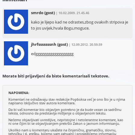
smrdo
(gost)
| 10.02.2009. 21.45.46
kako je lijepo kad ne odrastes,zbog ovakvih stripova je
to jos uvijek,hvala Bogu,moguce.
jhrfsssssssnh
(gost)
| 12.09.2012. 20.59.59
edgggggggggggggggggg
Morate biti prijavljeni da biste komentarisali tekstove.
NAPOMENA:
Komentari ne odražavaju stav redakcije Popboksa već je ono što je u njima
napisano isključivo stav autora komentara.
Da bi vaš komentar bio objavljen potrebno je da bude vezan za sadržinu
teksta, odnosno da predstavlja mišljenje o objavljenom tekstu.
Nećemo objavljivati uvredljive, nepristojne i netolerantne komentare, kao
ni one čijim bi se objavljivanjem prekršio Zakon o javnom informisanju.
Ukoliko nam u komentaru ukažete na činjeničnu, gramatičku, slovnu,
tehničku i sl. grešku, bićemo vam zahvalni i prosledićemo informaciju