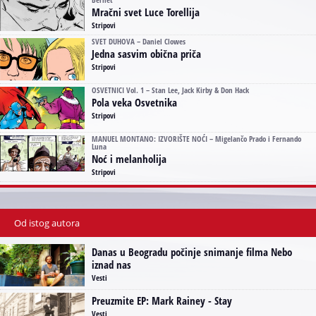
Mračni svet Luce Torellija
Stripovi
SVET DUHOVA – Daniel Clowes
Jedna sasvim obična priča
Stripovi
OSVETNICI Vol. 1 – Stan Lee, Jack Kirby & Don Hack
Pola veka Osvetnika
Stripovi
MANUEL MONTANO: IZVORIŠTE NOĆI – Migelančo Prado i Fernando
Luna
Noć i melanholija
Stripovi
Od istog autora
Danas u Beogradu počinje snimanje filma Nebo
iznad nas
Vesti
Preuzmite EP: Mark Rainey - Stay
Vesti