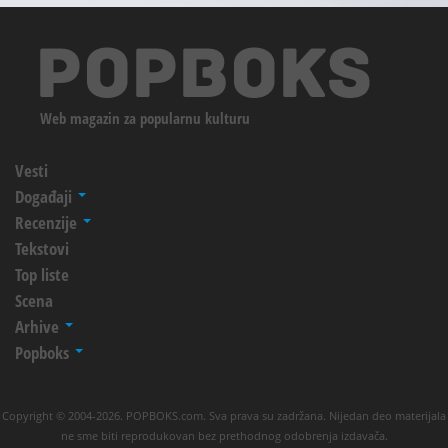
Web magazin za popularnu kulturu
Vesti
Događaji
Recenzije
Tekstovi
Top liste
Scena
Arhive
Popboks
Copyright © 2004-2026. POPBOKS.com. Sva prava su zadržana. Nijedan deo materijala
ne sme biti reprodukovan bez prethodnog odobrenja izdavača.