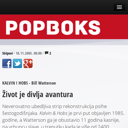
Vesti
Događaji
Recenzije
Stripovi
·
18.11.2005. 00:00
·
2
Tekstovi
Top liste
KALVIN I HOBS - Bill Watterson
Scena
Život je divlja avantura
Arhive
Neverovatno ubedljiva strip rekonstrukcija psihe
šestogodišnjaka.
Kalvin & Hobs
je prvi put objavljen 1985.
godine, a Watterson ga je obustavio 11 godina kasnije,
na vrhuncu slave, u trenutku kada je više od 2400