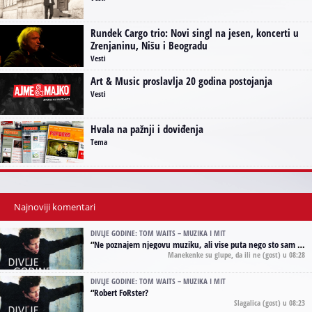
Rundek Cargo trio: Novi singl na jesen, koncerti u
Zrenjaninu, Nišu i Beogradu
Vesti
Art & Music proslavlja 20 godina postojanja
Vesti
Hvala na pažnji i doviđenja
Tema
Najnoviji komentari
DIVLJE GODINE: TOM WAITS – MUZIKA I MIT
“
Ne poznajem njegovu muziku, ali vise puta nego sto sam to zazeleo gledao sam njegove umjetnicke slike na raznim stranama interneta. Te stoga zakljucujem da je Tom Waits Lady Gaga muzike namrstenih, ma
Manekenke su glupe, da ili ne
(gost) u 08:28
DIVLJE GODINE: TOM WAITS – MUZIKA I MIT
“
Robert FoRster?
Slagalica
(gost) u 08:23