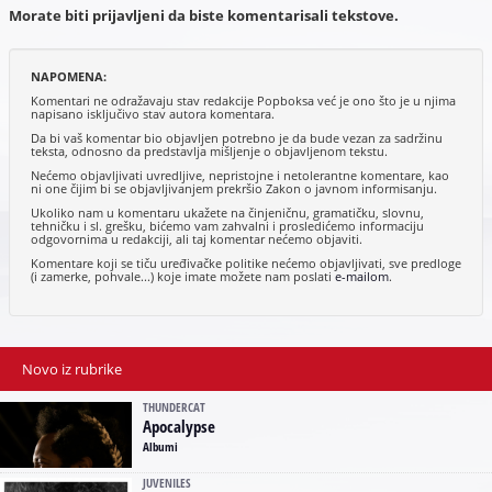
Morate biti prijavljeni da biste komentarisali tekstove.
NAPOMENA:
Komentari ne odražavaju stav redakcije Popboksa već je ono što je u njima
napisano isključivo stav autora komentara.
Da bi vaš komentar bio objavljen potrebno je da bude vezan za sadržinu
teksta, odnosno da predstavlja mišljenje o objavljenom tekstu.
Nećemo objavljivati uvredljive, nepristojne i netolerantne komentare, kao
ni one čijim bi se objavljivanjem prekršio Zakon o javnom informisanju.
Ukoliko nam u komentaru ukažete na činjeničnu, gramatičku, slovnu,
tehničku i sl. grešku, bićemo vam zahvalni i prosledićemo informaciju
odgovornima u redakciji, ali taj komentar nećemo objaviti.
Komentare koji se tiču uređivačke politike nećemo objavljivati, sve predloge
(i zamerke, pohvale...) koje imate možete nam poslati
e-mailom
.
Novo iz rubrike
THUNDERCAT
Apocalypse
Albumi
JUVENILES