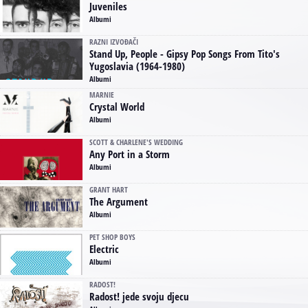
Juveniles
Albumi
RAZNI IZVOĐAČI
Stand Up, People - Gipsy Pop Songs From Tito's
Yugoslavia (1964-1980)
Albumi
MARNIE
Crystal World
Albumi
SCOTT & CHARLENE'S WEDDING
Any Port in a Storm
Albumi
GRANT HART
The Argument
Albumi
PET SHOP BOYS
Electric
Albumi
RADOST!
Radost! jede svoju djecu