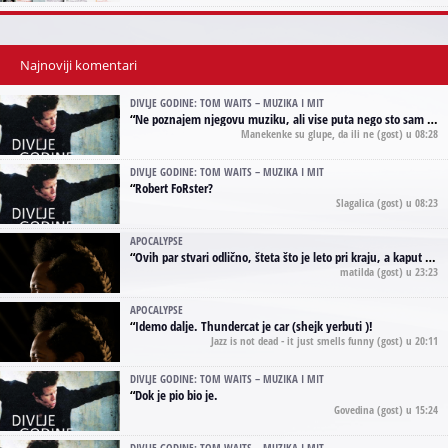
Najnoviji komentari
DIVLJE GODINE: TOM WAITS – MUZIKA I MIT
“
Ne poznajem njegovu muziku, ali vise puta nego sto sam to zazeleo gledao sam njegove umjetnicke slike na raznim stranama interneta. Te stoga zakljucujem da je Tom Waits Lady Gaga muzike namrstenih, ma
Manekenke su glupe, da ili ne
(gost) u 08:28
DIVLJE GODINE: TOM WAITS – MUZIKA I MIT
“
Robert FoRster?
Slagalica
(gost) u 08:23
APOCALYPSE
“
Ovih par stvari odlično, šteta što je leto pri kraju, a kaput koji te vervoatno podseća na pirotski ćilim je iz tradicije Navaho indijanaca ;)
matilda
(gost) u 23:23
APOCALYPSE
“
Idemo dalje. Thundercat je car (shejk yerbuti )!
Jazz is not dead - it just smells funny
(gost) u 20:11
DIVLJE GODINE: TOM WAITS – MUZIKA I MIT
“
Dok je pio bio je.
Govedina
(gost) u 15:24
DIVLJE GODINE: TOM WAITS – MUZIKA I MIT