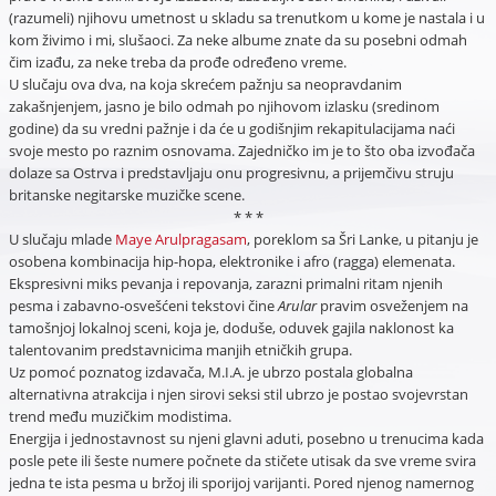
(razumeli) njihovu umetnost u skladu sa trenutkom u kome je nastala i u
kom živimo i mi, slušaoci. Za neke albume znate da su posebni odmah
čim izađu, za neke treba da prođe određeno vreme.
U slučaju ova dva, na koja skrećem pažnju sa neopravdanim
zakašnjenjem, jasno je bilo odmah po njihovom izlasku (sredinom
godine) da su vredni pažnje i da će u godišnjim rekapitulacijama naći
svoje mesto po raznim osnovama. Zajedničko im je to što oba izvođača
dolaze sa Ostrva i predstavljaju onu progresivnu, a prijemčivu struju
britanske negitarske muzičke scene.
* * *
U slučaju mlade
Maye Arulpragasam
, poreklom sa Šri Lanke, u pitanju je
osobena kombinacija hip-hopa, elektronike i afro (ragga) elemenata.
Ekspresivni miks pevanja i repovanja, zarazni primalni ritam njenih
pesma i zabavno-osvešćeni tekstovi čine
Arular
pravim osveženjem na
tamošnjoj lokalnoj sceni, koja je, doduše, oduvek gajila naklonost ka
talentovanim predstavnicima manjih etničkih grupa.
Uz pomoć poznatog izdavača, M.I.A. je ubrzo postala globalna
alternativna atrakcija i njen sirovi seksi stil ubrzo je postao svojevrstan
trend među muzičkim modistima.
Energija i jednostavnost su njeni glavni aduti, posebno u trenucima kada
posle pete ili šeste numere počnete da stičete utisak da sve vreme svira
jedna te ista pesma u bržoj ili sporijoj varijanti. Pored njenog namernog