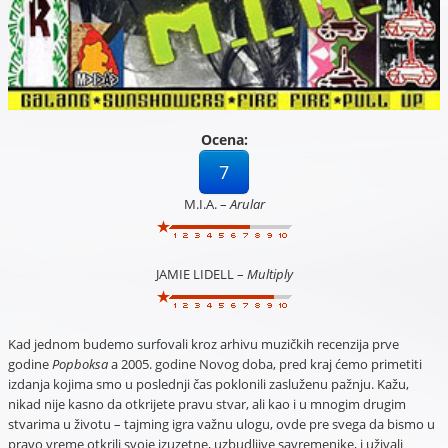
Ocena:
7
M.I.A. –
Arular
JAMIE LIDELL –
Multiply
Kad jednom budemo surfovali kroz arhivu muzičkih recenzija prve
godine
Popboksa
a 2005. godine Novog doba, pred kraj ćemo primetiti
izdanja kojima smo u poslednji čas poklonili zasluženu pažnju. Kažu,
nikad nije kasno da otkrijete pravu stvar, ali kao i u mnogim drugim
stvarima u životu – tajming igra važnu ulogu, ovde pre svega da bismo u
pravo vreme otkrili svoje izuzetne, uzbudljive savremenike, i uživali