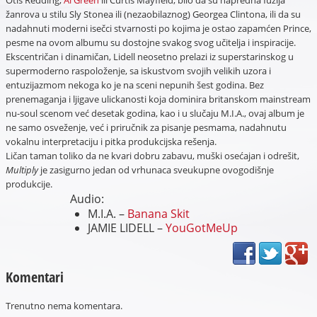
Otis Redding,
Al Green
ili Curtis Mayfield, bilo da su napredna fuzija
žanrova u stilu Sly Stonea ili (nezaobilaznog) Georgea Clintona, ili da su
nadahnuti moderni isečci stvarnosti po kojima je ostao zapamćen Prince,
pesme na ovom albumu su dostojne svakog svog učitelja i inspiracije.
Ekscentričan i dinamičan, Lidell neosetno prelazi iz superstarinskog u
supermoderno raspoloženje, sa iskustvom svojih velikih uzora i
entuzijazmom nekoga ko je na sceni nepunih šest godina. Bez
prenemaganja i ljigave ulickanosti koja dominira britanskom mainstream
nu-soul scenom već desetak godina, kao i u slučaju M.I.A., ovaj album je
ne samo osveženje, već i priručnik za pisanje pesmama, nadahnutu
vokalnu interpretaciju i pitka produkcijska rešenja.
Ličan taman toliko da ne kvari dobru zabavu, muški osećajan i odrešit,
Multiply
je zasigurno jedan od vrhunaca sveukupne ovogodišnje
produkcije.
Audio:
M.I.A. –
Banana Skit
JAMIE LIDELL –
YouGotMeUp
Komentari
Trenutno nema komentara.