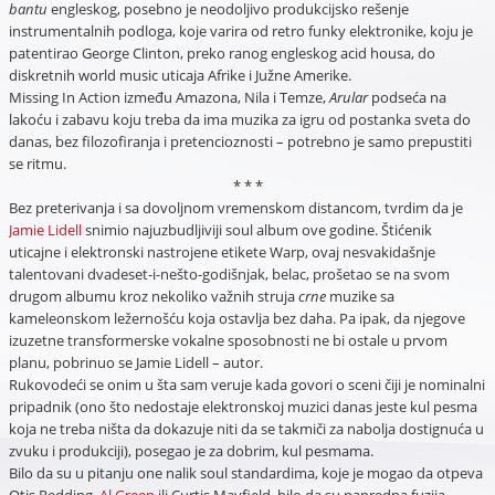
bantu
engleskog, posebno je neodoljivo produkcijsko rešenje
instrumentalnih podloga, koje varira od retro funky elektronike, koju je
patentirao George Clinton, preko ranog engleskog acid housa, do
diskretnih world music uticaja Afrike i Južne Amerike.
Missing In Action između Amazona, Nila i Temze,
Arular
podseća na
lakoću i zabavu koju treba da ima muzika za igru od postanka sveta do
danas, bez filozofiranja i pretencioznosti – potrebno je samo prepustiti
se ritmu.
* * *
Bez preterivanja i sa dovoljnom vremenskom distancom, tvrdim da je
Jamie Lidell
snimio najuzbudljiviji soul album ove godine. Štićenik
uticajne i elektronski nastrojene etikete Warp, ovaj nesvakidašnje
talentovani dvadeset-i-nešto-godišnjak, belac, prošetao se na svom
drugom albumu kroz nekoliko važnih struja
crne
muzike sa
kameleonskom ležernošću koja ostavlja bez daha. Pa ipak, da njegove
izuzetne transformerske vokalne sposobnosti ne bi ostale u prvom
planu, pobrinuo se Jamie Lidell – autor.
Rukovodeći se onim u šta sam veruje kada govori o sceni čiji je nominalni
pripadnik (ono što nedostaje elektronskoj muzici danas jeste kul pesma
koja ne treba ništa da dokazuje niti da se takmiči za nabolja dostignuća u
zvuku i produkciji), posegao je za dobrim, kul pesmama.
Bilo da su u pitanju one nalik soul standardima, koje je mogao da otpeva