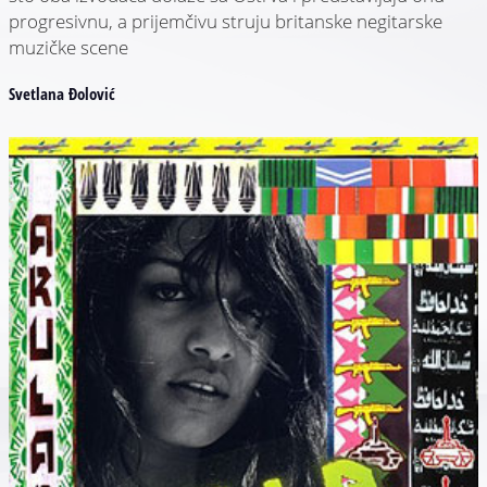
progresivnu, a prijemčivu struju britanske negitarske
muzičke scene
Svetlana Đolović