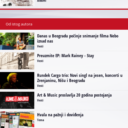
Albumi
Od istog autora
Danas u Beogradu počinje snimanje filma Nebo
iznad nas
Vesti
Preuzmite EP: Mark Rainey - Stay
Vesti
Rundek Cargo trio: Novi singl na jesen, koncerti u
Zrenjaninu, Nišu i Beogradu
Vesti
Art & Music proslavlja 20 godina postojanja
Vesti
Hvala na pažnji i doviđenja
Tema