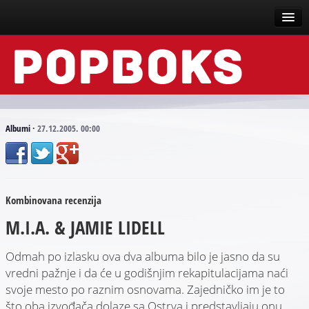
Vesti
Događaji
Recenzije
Albumi
·
27.12.2005. 00:00
Tekstovi
Top liste
Kombinovana recenzija
Scena
M.I.A. & JAMIE LIDELL
Arhive
Odmah po izlasku ova dva albuma bilo je jasno da su
vredni pažnje i da će u godišnjim rekapitulacijama naći
svoje mesto po raznim osnovama. Zajedničko im je to
što oba izvođača dolaze sa Ostrva i predstavljaju onu