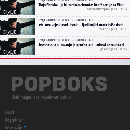
“
Bajo Florisha , ja bi to rekao obrnuto: Beefheart je za Waitsa, isto sto i Hendrix za Lenny Kravitza
shazkahulakopka
(gost) u 13:32
DIVLJE GODINE: TOM WAITS – MUZIKA I MIT
“
eh, tom vejts i mark i smit... ljudi koji bi muzici više doprineli da su radili kao vozači tramvaja u gsp-u.
maslcih
(gost) u 13:36
DIVLJE GODINE: TOM WAITS – MUZIKA I MIT
“
komentar o autovanju je upućen Aci, i odnosi se na ono drugo autovanje...'senzualnost Waitsa' ;)
go out
(gost) u 09:52
Web magazin za popularnu kulturu
Vesti
Događaji
Recenzije