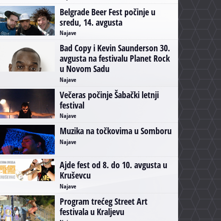
Belgrade Beer Fest počinje u
sredu, 14. avgusta
Najave
Bad Copy i Kevin Saunderson 30.
avgusta na festivalu Planet Rock
u Novom Sadu
Najave
Večeras počinje Šabački letnji
festival
Najave
Muzika na točkovima u Somboru
Najave
Ajde fest od 8. do 10. avgusta u
Kruševcu
Najave
Program trećeg Street Art
festivala u Kraljevu