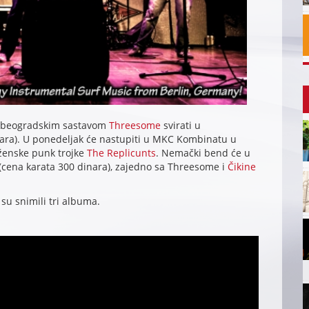
sa beogradskim sastavom
Threesome
svirati u
ara). U ponedeljak će nastupiti u MKC Kombinatu u
ženske punk trojke
The Replicunts
. Nemački bend će u
(cena karata 300 dinara), zajedno sa Threesome i
Čikine
su snimili tri albuma.