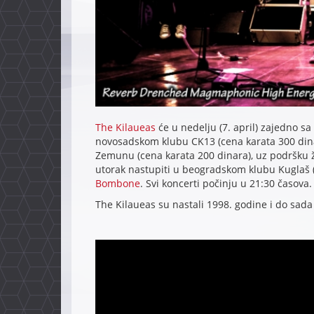
The Kilaueas
će u nedelju (7. april) zajedno 
novosadskom klubu CK13 (cena karata 300 din
Zemunu (cena karata 200 dinara), uz podršku 
utorak nastupiti u beogradskom klubu Kuglaš 
Bombone
. Svi koncerti počinju u 21:30 časova.
The Kilaueas su nastali 1998. godine i do sada 