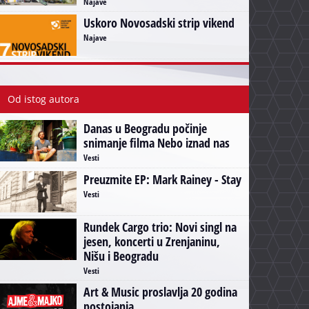
Najave
Uskoro Novosadski strip vikend
Najave
Od istog autora
Danas u Beogradu počinje
snimanje filma Nebo iznad nas
Vesti
Preuzmite EP: Mark Rainey - Stay
Vesti
Rundek Cargo trio: Novi singl na
jesen, koncerti u Zrenjaninu,
Nišu i Beogradu
Vesti
Art & Music proslavlja 20 godina
postojanja