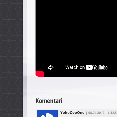
Komentari
YokoOvoOno
| 08.04.2013. 16.12.5