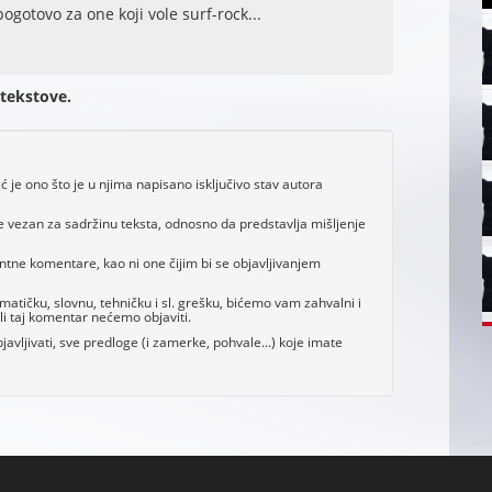
gotovo za one koji vole surf-rock...
 tekstove.
je ono što je u njima napisano isključivo stav autora
e vezan za sadržinu teksta, odnosno da predstavlja mišljenje
antne komentare, kao ni one čijim bi se objavljivanjem
tičku, slovnu, tehničku i sl. grešku, bićemo vam zahvalni i
i taj komentar nećemo objaviti.
avljivati, sve predloge (i zamerke, pohvale...) koje imate