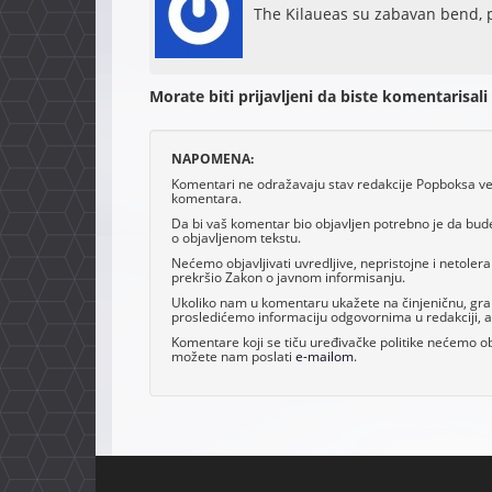
The Kilaueas su zabavan bend, po
Morate biti prijavljeni da biste komentarisali
NAPOMENA:
Komentari ne odražavaju stav redakcije Popboksa već 
komentara.
Da bi vaš komentar bio objavljen potrebno je da bud
o objavljenom tekstu.
Nećemo objavljivati uvredljive, nepristojne i netoler
prekršio Zakon o javnom informisanju.
Ukoliko nam u komentaru ukažete na činjeničnu, grama
prosledićemo informaciju odgovornima u redakciji, al
Komentare koji se tiču uređivačke politike nećemo obj
možete nam poslati
e-mailom
.