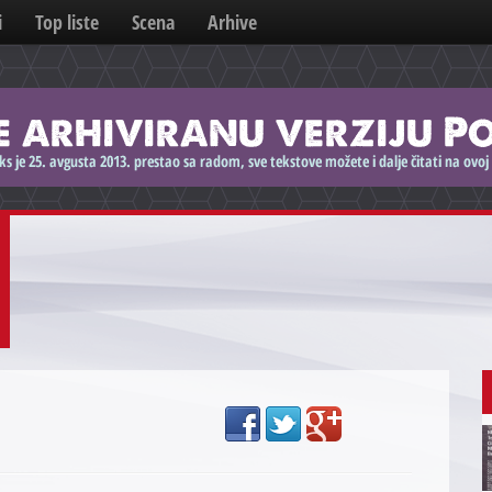
i
Top liste
Scena
Arhive