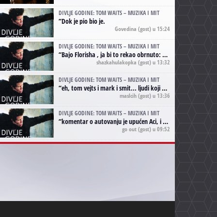
DIVLJE GODINE: TOM WAITS – MUZIKA I MIT
“
Dok je pio bio je.
Govedina
(gost) u 15:24
DIVLJE GODINE: TOM WAITS – MUZIKA I MIT
“
Bajo Florisha , ja bi to rekao obrnuto: Beefheart je za Waitsa, isto sto i Hendrix za Lenny Kravitza
shazkahulakopka
(gost) u 13:32
DIVLJE GODINE: TOM WAITS – MUZIKA I MIT
“
eh, tom vejts i mark i smit... ljudi koji bi muzici više doprineli da su radili kao vozači tramvaja u gsp-u.
maslcih
(gost) u 13:36
DIVLJE GODINE: TOM WAITS – MUZIKA I MIT
“
komentar o autovanju je upućen Aci, i odnosi se na ono drugo autovanje...'senzualnost Waitsa' ;)
go out
(gost) u 09:52