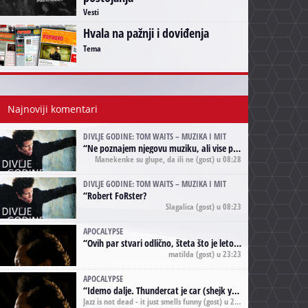
Vesti
Hvala na pažnji i doviđenja
Tema
Najnoviji komentari
DIVLJE GODINE: TOM WAITS – MUZIKA I MIT
“
Ne poznajem njegovu muziku, ali vise puta nego sto sam to zazeleo gledao sam njegove umjetnicke slike na raznim stranama interneta. Te stoga zakljucujem da je Tom Waits Lady Gaga muzike namrstenih, ma
Manekenke su glupe, da ili ne
(gost) u 08:28
DIVLJE GODINE: TOM WAITS – MUZIKA I MIT
“
Robert FoRster?
Slagalica
(gost) u 08:23
APOCALYPSE
“
Ovih par stvari odlično, šteta što je leto pri kraju, a kaput koji te vervoatno podseća na pirotski ćilim je iz tradicije Navaho indijanaca ;)
matilda
(gost) u 23:23
APOCALYPSE
“
Idemo dalje. Thundercat je car (shejk yerbuti )!
Jazz is not dead - it just smells funny
(gost) u 20:11