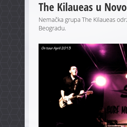
The Kilaueas u Nov
Nemačka grupa The Kilaueas odr
Beogradu.