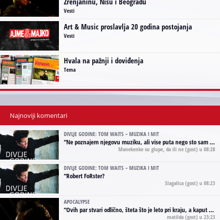
Zrenjaninu, Nišu i Beogradu
Vesti
Art & Music proslavlja 20 godina postojanja
Vesti
Hvala na pažnji i doviđenja
Tema
Najnoviji komentari
DIVLJE GODINE: TOM WAITS – MUZIKA I MIT
“
Ne poznajem njegovu muziku, ali vise puta nego sto sam to zazeleo gledao sam njegove umjetnicke slike na raznim stranama interneta. Te stoga zakljucujem da je Tom Waits Lady Gaga muzike namrstenih, ma
Manekenke su glupe, da ili ne
(gost) u 08:28
DIVLJE GODINE: TOM WAITS – MUZIKA I MIT
“
Robert FoRster?
Slagalica
(gost) u 08:23
APOCALYPSE
“
Ovih par stvari odlično, šteta što je leto pri kraju, a kaput koji te vervoatno podseća na pirotski ćilim je iz tradicije Navaho indijanaca ;)
matilda
(gost) u 23:23