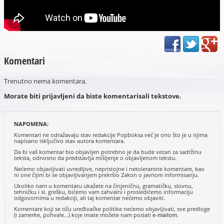
Komentari
Trenutno nema komentara.
Morate biti prijavljeni da biste komentarisali tekstove.
NAPOMENA:
Komentari ne odražavaju stav redakcije Popboksa već je ono što je u njima
napisano isključivo stav autora komentara.
Da bi vaš komentar bio objavljen potrebno je da bude vezan za sadržinu
teksta, odnosno da predstavlja mišljenje o objavljenom tekstu.
Nećemo objavljivati uvredljive, nepristojne i netolerantne komentare, kao
ni one čijim bi se objavljivanjem prekršio Zakon o javnom informisanju.
Ukoliko nam u komentaru ukažete na činjeničnu, gramatičku, slovnu,
tehničku i sl. grešku, bićemo vam zahvalni i prosledićemo informaciju
odgovornima u redakciji, ali taj komentar nećemo objaviti.
Komentare koji se tiču uređivačke politike nećemo objavljivati, sve predloge
(i zamerke, pohvale...) koje imate možete nam poslati
e-mailom
.