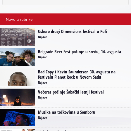
Novo iz rubrike
Uskoro drugi Dimensions festival u Puli
Najave
Belgrade Beer Fest počinje u sredu, 14. avgusta
Najave
Bad Copy i Kevin Saunderson 30. avgusta na
festivalu Planet Rock u Novom Sadu
Najave
Večeras počinje Šabački letnji festival
Najave
Muzika na točkovima u Somboru
Najave