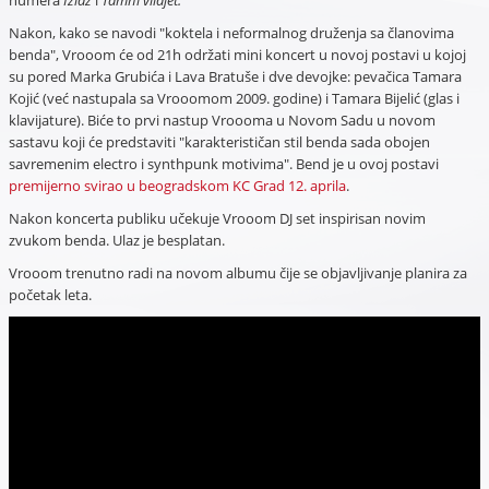
numera
Izlaz
i
Tamni vilajet.
Nakon, kako se navodi "koktela i neformalnog druženja sa članovima
benda", Vrooom će od 21h održati mini koncert u novoj postavi u kojoj
su pored Marka Grubića i Lava Bratuše i dve devojke: pevačica Tamara
Kojić (već nastupala sa Vrooomom 2009. godine) i Tamara Bijelić (glas i
klavijature). Biće to prvi nastup Vroooma u Novom Sadu u novom
sastavu koji će predstaviti "karakterističan stil benda sada obojen
savremenim electro i synthpunk motivima". Bend je u ovoj postavi
premijerno svirao u beogradskom KC Grad 12. aprila
.
Nakon koncerta publiku učekuje Vrooom DJ set inspirisan novim
zvukom benda. Ulaz je besplatan.
Vrooom trenutno radi na novom albumu čije se objavljivanje planira za
početak leta.