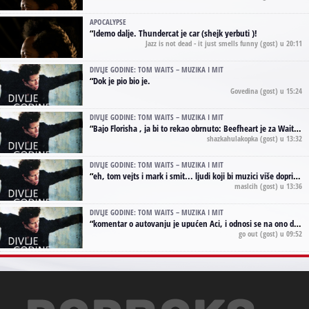
APOCALYPSE
“
Idemo dalje. Thundercat je car (shejk yerbuti )!
Jazz is not dead - it just smells funny
(gost) u 20:11
DIVLJE GODINE: TOM WAITS – MUZIKA I MIT
“
Dok je pio bio je.
Govedina
(gost) u 15:24
DIVLJE GODINE: TOM WAITS – MUZIKA I MIT
“
Bajo Florisha , ja bi to rekao obrnuto: Beefheart je za Waitsa, isto sto i Hendrix za Lenny Kravitza
shazkahulakopka
(gost) u 13:32
DIVLJE GODINE: TOM WAITS – MUZIKA I MIT
“
eh, tom vejts i mark i smit... ljudi koji bi muzici više doprineli da su radili kao vozači tramvaja u gsp-u.
maslcih
(gost) u 13:36
DIVLJE GODINE: TOM WAITS – MUZIKA I MIT
“
komentar o autovanju je upućen Aci, i odnosi se na ono drugo autovanje...'senzualnost Waitsa' ;)
go out
(gost) u 09:52