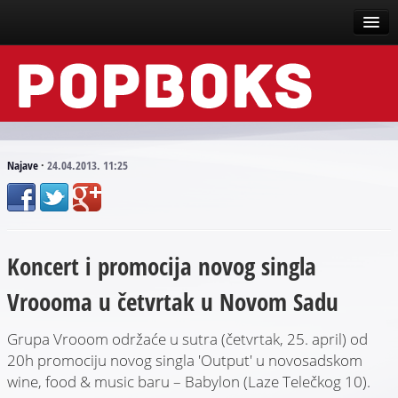
Vesti
Događaji
Recenzije
Najave
·
24.04.2013. 11:25
Tekstovi
Top liste
Koncert i promocija novog singla
Scena
Vroooma u četvrtak u Novom Sadu
Arhive
Grupa Vrooom održaće u sutra (četvrtak, 25. april) od
20h promociju novog singla 'Output' u novosadskom
wine, food & music baru – Babylon (Laze Telečkog 10).