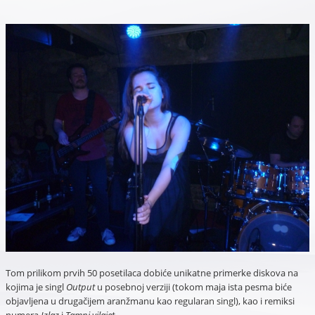
Tom prilikom prvih 50 posetilaca dobiće unikatne primerke diskova na
kojima je singl
Output
u posebnoj verziji (tokom maja ista pesma biće
objavljena u drugačijem aranžmanu kao regularan singl), kao i remiksi