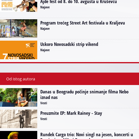
Ajde fest od 8. do 10. avgusta u Kruševcu
Najave
Program trećeg Street Art festivala u Kraljevu
Najave
Uskoro Novosadski strip vikend
Najave
Od istog autora
Danas u Beogradu počinje snimanje filma Nebo
iznad nas
Vesti
Preuzmite EP: Mark Rainey - Stay
Vesti
Rundek Cargo trio: Novi singl na jesen, koncerti u