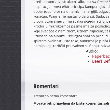
prethodnom „dvostrukom“ albumu
Aw C’mon/ 
inspiracije i
work ethic
principa komponujući dn
dobar (dobilo se na dinamici i energiji), odgovo
konačan. Wagner je nastavio da traži. Sada, z
u obrnutom smeru - na svakoj pojedinačnoj pes
Prodor u mikrokosmos pesme ima za posledicu
koje svedoče o nemirnom, uznemirujućem, čest
i život se na albumu
Damaged
snažno prepliću. 
spletom okolnosti. Isto tako,
Damaged
je ploča 
detalja koji, različiti pri svakom slušanju, odz
Audio:
Paperback
Beers Bef
Komentari
Trenutno nema komentara.
Morate biti prijavljeni da biste komentarisali