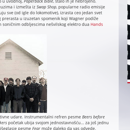
o u uvodnoj,
Paperback bible
, stalo ih je nebrojeno.
euzima i izmešta iz
Swap Shop
, popularne radio emisije
uju sve (od igle do lokomotive), izrasta ceo jedan svet
log prerasta u izuzetan spomenik koji Wagner podiže
en soničnim odbljescima nešvilskog elektro dua
Hands
tivne udare. Instrumentalni refren pesme
Beers before
kers
početak ubija svojom jednostavnošću... za još jednu
Višeglasje pesme
Fear
može daleko da vas odvede.