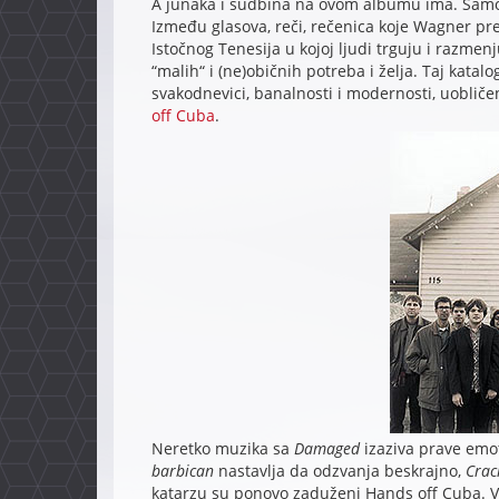
A junaka i sudbina na ovom albumu ima. Sam
Između glasova, reči, rečenica koje Wagner pr
Istočnog Tenesija u kojoj ljudi trguju i razmenj
“malih“ i (ne)običnih potreba i želja. Taj kata
svakodnevici, banalnosti i modernosti, uoblič
off Cuba
.
Neretko muzika sa
Damaged
izaziva prave emo
barbican
nastavlja da odzvanja beskrajno,
Crac
katarzu su ponovo zaduženi Hands off Cuba. 