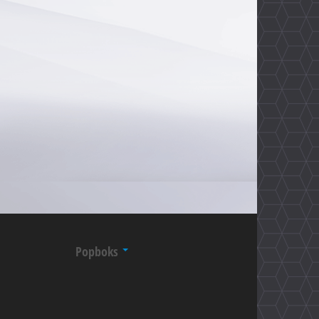
Popboks