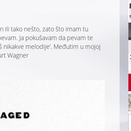
 ili tako nešto, zato što imam tu
o pevam. Ja pokušavam da pevam te
maš nikakve melodije’. Međutim u mojoj
Kurt Wagner