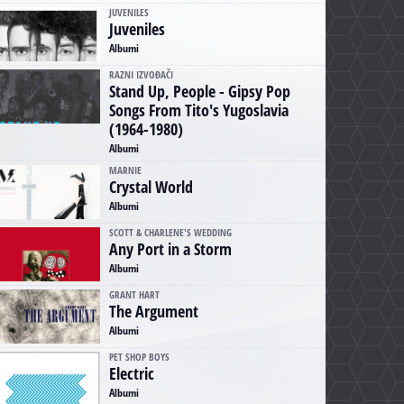
JUVENILES
Juveniles
Albumi
RAZNI IZVOĐAČI
Stand Up, People - Gipsy Pop
Songs From Tito's Yugoslavia
(1964-1980)
Albumi
MARNIE
Crystal World
Albumi
SCOTT & CHARLENE'S WEDDING
Any Port in a Storm
Albumi
GRANT HART
The Argument
Albumi
PET SHOP BOYS
Electric
Albumi