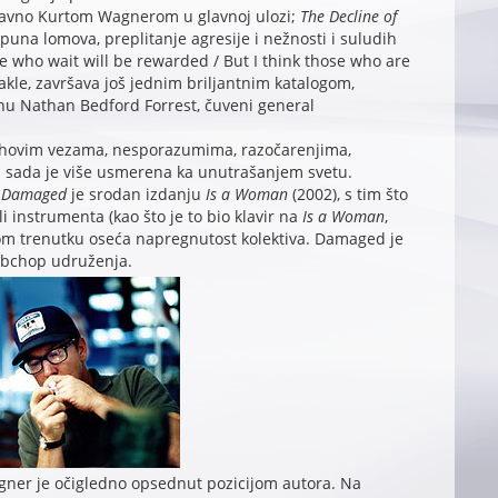
avno Kurtom Wagnerom u glavnoj ulozi;
The Decline of
puna lomova, preplitanje agresije i nežnosti i suludih
hose who wait will be rewarded / But I think those who are
akle, završava još jednim briljantnim katalogom,
nu Nathan Bedford Forrest, čuveni general
jihovim vezama, nesporazumima, razočarenjima,
a sada je više usmerena ka unutrašanjem svetu.
.
Damaged
je srodan izdanju
Is a Woman
(2002), s tim što
instrumenta (kao što je to bio klavir na
Is a Woman
,
kom trenutku oseća napregnutost kolektiva. Damaged je
ambchop udruženja.
gner je očigledno opsednut pozicijom autora. Na