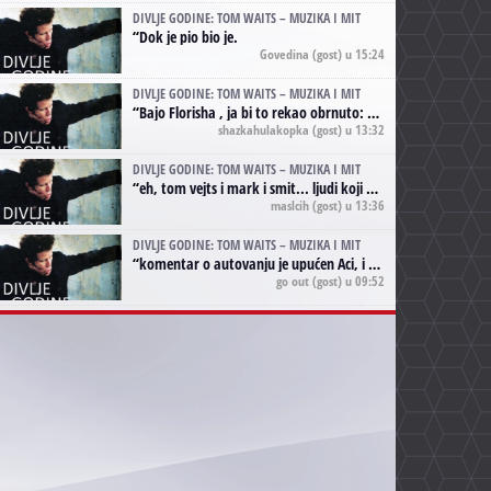
DIVLJE GODINE: TOM WAITS – MUZIKA I MIT
“
Dok je pio bio je.
Govedina
(gost) u 15:24
DIVLJE GODINE: TOM WAITS – MUZIKA I MIT
“
Bajo Florisha , ja bi to rekao obrnuto: Beefheart je za Waitsa, isto sto i Hendrix za Lenny Kravitza
shazkahulakopka
(gost) u 13:32
DIVLJE GODINE: TOM WAITS – MUZIKA I MIT
“
eh, tom vejts i mark i smit... ljudi koji bi muzici više doprineli da su radili kao vozači tramvaja u gsp-u.
maslcih
(gost) u 13:36
DIVLJE GODINE: TOM WAITS – MUZIKA I MIT
“
komentar o autovanju je upućen Aci, i odnosi se na ono drugo autovanje...'senzualnost Waitsa' ;)
go out
(gost) u 09:52