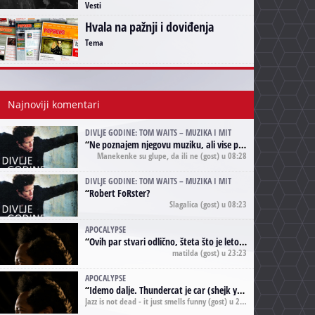
Vesti
Hvala na pažnji i doviđenja
Tema
Najnoviji komentari
DIVLJE GODINE: TOM WAITS – MUZIKA I MIT
“
Ne poznajem njegovu muziku, ali vise puta nego sto sam to zazeleo gledao sam njegove umjetnicke slike na raznim stranama interneta. Te stoga zakljucujem da je Tom Waits Lady Gaga muzike namrstenih, ma
Manekenke su glupe, da ili ne
(gost) u 08:28
DIVLJE GODINE: TOM WAITS – MUZIKA I MIT
“
Robert FoRster?
Slagalica
(gost) u 08:23
APOCALYPSE
“
Ovih par stvari odlično, šteta što je leto pri kraju, a kaput koji te vervoatno podseća na pirotski ćilim je iz tradicije Navaho indijanaca ;)
matilda
(gost) u 23:23
APOCALYPSE
“
Idemo dalje. Thundercat je car (shejk yerbuti )!
Jazz is not dead - it just smells funny
(gost) u 20:11