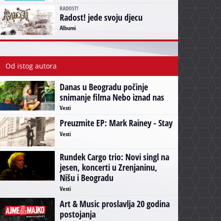
RADOST!
Radost! jede svoju djecu
Albumi
Od istog autora
Danas u Beogradu počinje
snimanje filma Nebo iznad nas
Vesti
Preuzmite EP: Mark Rainey - Stay
Vesti
Rundek Cargo trio: Novi singl na
jesen, koncerti u Zrenjaninu,
Nišu i Beogradu
Vesti
Art & Music proslavlja 20 godina
postojanja