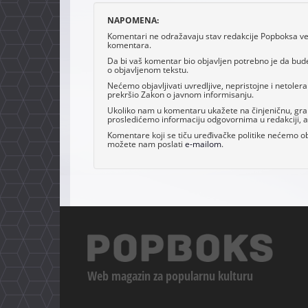
NAPOMENA:
Komentari ne odražavaju stav redakcije Popboksa već 
komentara.
Da bi vaš komentar bio objavljen potrebno je da bud
o objavljenom tekstu.
Nećemo objavljivati uvredljive, nepristojne i netoler
prekršio Zakon o javnom informisanju.
Ukoliko nam u komentaru ukažete na činjeničnu, grama
prosledićemo informaciju odgovornima u redakciji, al
Komentare koji se tiču uređivačke politike nećemo obj
možete nam poslati
e-mailom
.
Web magazin za popularnu kulturu