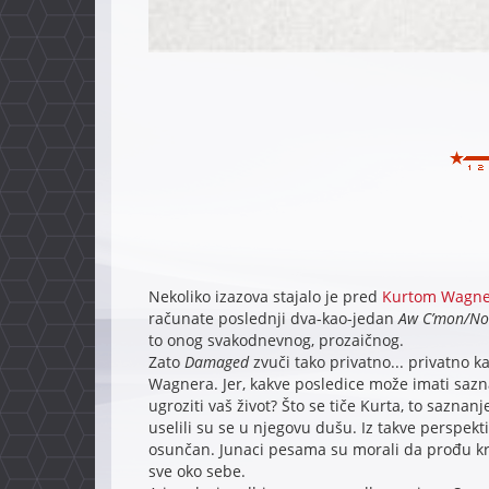
Nekoliko izazova stajalo je pred
Kurtom Wagn
računate poslednji dva-kao-jedan
Aw C’mon/No
to onog svakodnevnog, prozaičnog.
Zato
Damaged
zvuči tako privatno... privatno k
Wagnera. Jer, kakve posledice može imati sazna
ugroziti vaš život? Što se tiče Kurta, to sazna
uselili su se u njegovu dušu. Iz takve persp
osunčan. Junaci pesama su morali da prođu kro
sve oko sebe.