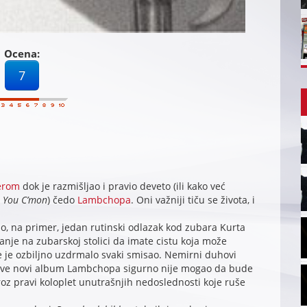
Ocena:
7
erom
dok je razmišljao i pravio deveto (ili kako već
 You C’mon
) čedo
Lambchopa
. Oni važniji tiču se života, i
ao, na primer, jedan rutinski odlazak kod zubara Kurta
nje na zubarskoj stolici da imate cistu koja može
nje je ozbiljno uzdrmalo svaki smisao. Nemirni duhovi
ektive novi album Lambchopa sigurno nije mogao da bude
z pravi koloplet unutrašnjih nedoslednosti koje ruše