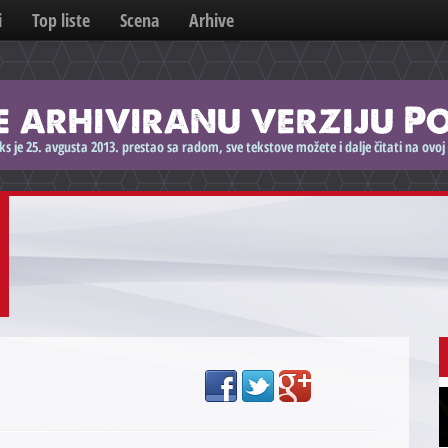
i
Top liste
Scena
Arhive