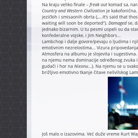
Na kraju veliko finale –
freak out
komad sa, nar
Country and Western Civilization
je kakofonična, 
jezičkih i smisaonih obrta („...It’s said that t
waiting will soon be deported“).
Damaged
se, d
jednako bizarnim. U tu pesmi uspeli su da sta
konfederalne vojske, i Jim Neighbors...
Lambchop i dalje govore/pevaju o ljudima i n
emotivnim nezrelostima... Vizura pripovedanj
Atmosfera na albumu je slojevita i sugestivna
na njemu nema dominacije određenog zvuka ili 
gudači i hor na
Nixonu
...). Na njemu se u sva
brižljivo emotivno tkanje čitave nešvilskog L
Još malo o izazovima. Već duže vreme Kurt Wa