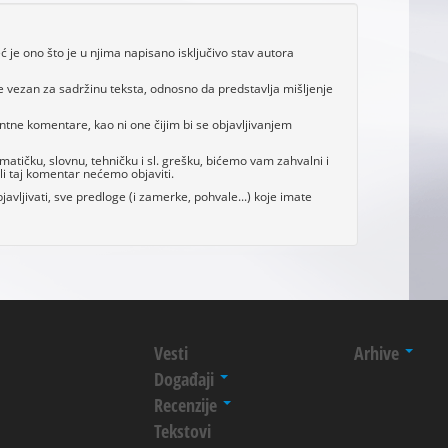
je ono što je u njima napisano isključivo stav autora
e vezan za sadržinu teksta, odnosno da predstavlja mišljenje
antne komentare, kao ni one čijim bi se objavljivanjem
tičku, slovnu, tehničku i sl. grešku, bićemo vam zahvalni i
i taj komentar nećemo objaviti.
avljivati, sve predloge (i zamerke, pohvale...) koje imate
Vesti
Arhive
Događaji
Recenzije
Tekstovi