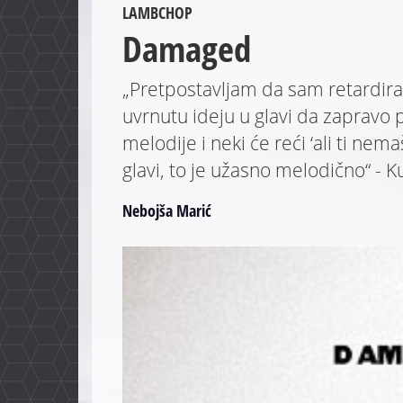
LAMBCHOP
Damaged
„Pretpostavljam da sam retardiran
uvrnutu ideju u glavi da zaprav
melodije i neki će reći ‘ali ti ne
glavi, to je užasno melodično“ - 
Nebojša Marić