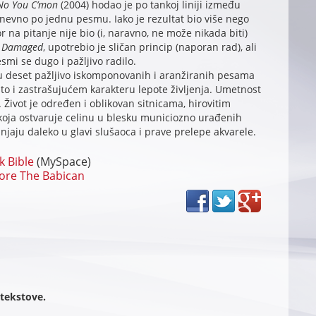
No You C’mon
(2004) hodao je po tankoj liniji između
evno po jednu pesmu. Iako je rezultat bio više nego
r na pitanje nije bio (i, naravno, ne može nikada biti)
a
Damaged
, upotrebio je sličan princip (naporan rad), ali
mi se dugo i pažljivo radilo.
 deset pažljivo iskomponovanih i aranžiranih pesama
o i zastrašujućem karakteru lepote življenja. Umetnost
Život je određen i oblikovan sitnicama, hirovitim
koja ostvaruje celinu u blesku municiozno urađenih
vanjaju daleko u glavi slušaoca i prave prelepe akvarele.
 Bible
(MySpace)
ore The Babican
 tekstove.