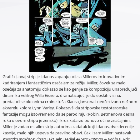
Grafički, ovaj strip je i danas zapanjujući, sa Millerovim inovativnim
kadriranjem i fantastičnim osećajem za režiju. Miller, čovek sa malo
osećaja za anatomiju dokazao se kao genije za kompoziciju unapređujući
dinamiku velikog Willa Eisnera, dramatizujući je do epskih visina,
predajući se okeanima crnine tuša Klausa Jansona i neočekivano nežnom
akvarelu kolora Lynn Varley. Pokazavši da stripovske testoteronske
fantazije mogu istovremeno da se parodiraju (Robin, Betmenova desna
ruka u ovom stripu je žensko) i kroz katarzu ponovo učine značajnim,
Miller je zadao ostalim strip-autorima zadatak koji i danas, dve decenije
kasnije, malo njih uspeva da pravilno obavi. Čak i sam Miller: nastavak
Povratka mračnog viteza
i aktuelni serijal
All Star Batman & Robin
(i, vrlo