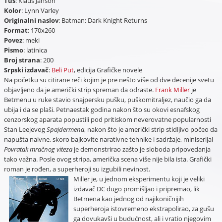
Tuš
: Klaus Janson
Kolor
: Lynn Varley
Originalni naslov
: Batman: Dark Knight Returns
Format
: 170x260
Povez
: meki
Pismo
: latinica
Broj
strana
: 200
Srpski izdavač
:
Beli Put
, edicija Grafičke novele
Na početku su citirane reči kojim je pre nešto više od dve decenije svetu
objavljeno da je američki strip spreman da odraste.
Frank Miller
je
Betmenu u ruke stavio snajpersku pušku, puškomitraljez, naučio ga da
ubija i da se plaši. Petnaestak godina nakon što su okovi esnafskog
cenzorskog aparata popustili pod pritiskom neverovatne popularnosti
Stan Leejevog
Spajdermena
, nakon što je američki strip stidljivo počeo da
napušta naivne, skoro bajkovite narativne tehnike i sadržaje, miniserijal
Povratak mračnog viteza
je demonstrirao zašto je sloboda pripovedanja
tako važna. Posle ovog stripa, američka scena više nije bila ista. Grafički
roman je rođen, a superheroji su izgubili nevinost.
Miller je, u jednom eksperimentu koji je veliki
izdavač DC dugo promišljao i pripremao, lik
Betmena kao jednog od najikoničnijih
superheroja istovremeno ekstrapolirao, za gušu
ga dovukavši u budućnost, ali i vratio njegovim