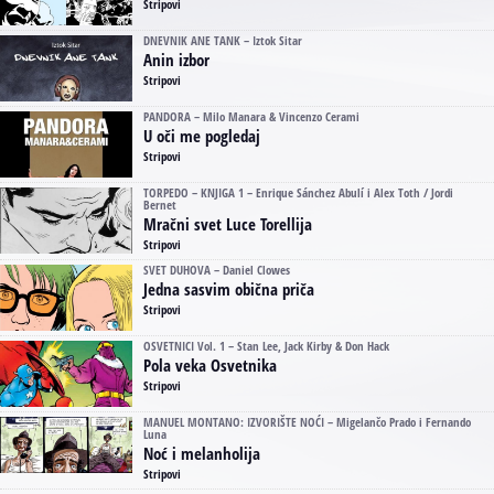
Stripovi
DNEVNIK ANE TANK – Iztok Sitar
Anin izbor
Stripovi
PANDORA – Milo Manara & Vincenzo Cerami
U oči me pogledaj
Stripovi
TORPEDO – KNJIGA 1 – Enrique Sánchez Abulí i Alex Toth / Jordi
Bernet
Mračni svet Luce Torellija
Stripovi
SVET DUHOVA – Daniel Clowes
Jedna sasvim obična priča
Stripovi
OSVETNICI Vol. 1 – Stan Lee, Jack Kirby & Don Hack
Pola veka Osvetnika
Stripovi
MANUEL MONTANO: IZVORIŠTE NOĆI – Migelančo Prado i Fernando
Luna
Noć i melanholija
Stripovi