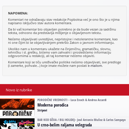
NAPOMENA:
Komentari ne odražavaju stav redakcije Popboksa već je ono što je u njima
napisano isključivo stav autora komentara.
Da bi vaš komentar bio objavljen potrebno je da bude vezan za sadržinu
teksta, odnosno da predstavlja mišljenje o objavljenom tekstu.
Nećemo objavljivati uvredljive, nepristojne i netolerantne komentare, kao
ni one čijim bi se objavljivanjem prekršio Zakon o javnom informisanju.
Ukoliko nam u komentaru ukažete na činjeničnu, gramatičku, slovnu,
tehničku i sl. grešku, bićemo vam zahvalni i prosledićemo informaciju
odgovornima u redakciji, ali taj komentar nećemo objaviti.
Komentare koji se tiču uređivačke politike nećemo objavljivati, sve predloge
(i zamerke, pohvale...) koje imate možete nam poslati
e-mailom
.
Novo iz rubrike
PORODIČNE VREDNOSTI – Luca Enoch & Andrea Accardi
Moderna porodica
Stripovi
BAR KOD DŽOA / BILI HOLIDEJ– José Antonio Muñoz & Carlos Sampayo
U crno-belim raljama velegrada