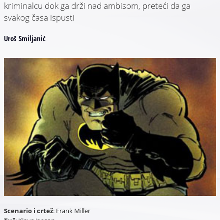
kriminalcu dok ga drži nad ambisom, preteći da ga
svakog časa ispusti
Uroš Smiljanić
Scenario i crtež
: Frank Miller