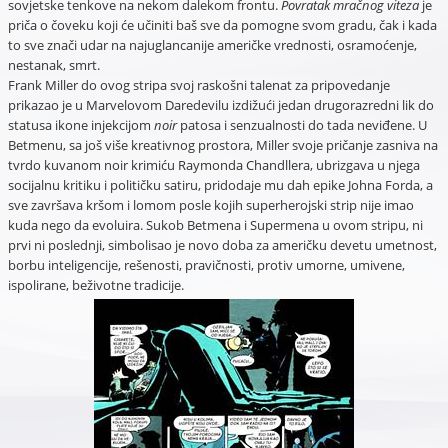
sovjetske tenkove na nekom dalekom frontu.
Povratak mračnog viteza
je
priča o čoveku koji će učiniti baš sve da pomogne svom gradu, čak i kada
to sve znači udar na najuglancanije američke vrednosti, osramoćenje,
nestanak, smrt.
Frank Miller do ovog stripa svoj raskošni talenat za pripovedanje
prikazao je u Marvelovom Daredevilu izdižući jedan drugorazredni lik do
statusa ikone injekcijom
noir
patosa i senzualnosti do tada neviđene. U
Betmenu, sa još više kreativnog prostora, Miller svoje pričanje zasniva na
tvrdo kuvanom noir krimiću Raymonda Chandllera, ubrizgava u njega
socijalnu kritiku i političku satiru, pridodaje mu dah epike Johna Forda, a
sve završava kršom i lomom posle kojih superherojski strip nije imao
kuda nego da evoluira. Sukob Betmena i Supermena u ovom stripu, ni
prvi ni poslednji, simbolisao je novo doba za američku devetu umetnost,
borbu inteligencije, rešenosti, pravičnosti, protiv umorne, umivene,
ispolirane, beživotne tradicije.