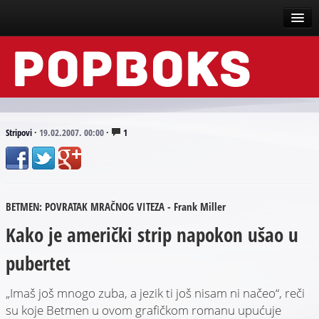
Vesti
Događaji
Recenzije
Stripovi
·
19.02.2007. 00:00
·
1
Tekstovi
Top liste
BETMEN: POVRATAK MRAČNOG VITEZA - Frank Miller
Scena
Kako je američki strip napokon ušao u
Arhive
pubertet
„Imaš još mnogo zuba, a jezik ti još nisam ni načeo“, reči
su koje Betmen u ovom grafičkom romanu upućuje