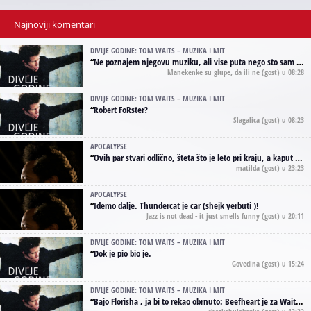
Najnoviji komentari
DIVLJE GODINE: TOM WAITS – MUZIKA I MIT
“
Ne poznajem njegovu muziku, ali vise puta nego sto sam to zazeleo gledao sam njegove umjetnicke slike na raznim stranama interneta. Te stoga zakljucujem da je Tom Waits Lady Gaga muzike namrstenih, ma
Manekenke su glupe, da ili ne
(gost) u 08:28
DIVLJE GODINE: TOM WAITS – MUZIKA I MIT
“
Robert FoRster?
Slagalica
(gost) u 08:23
APOCALYPSE
“
Ovih par stvari odlično, šteta što je leto pri kraju, a kaput koji te vervoatno podseća na pirotski ćilim je iz tradicije Navaho indijanaca ;)
matilda
(gost) u 23:23
APOCALYPSE
“
Idemo dalje. Thundercat je car (shejk yerbuti )!
Jazz is not dead - it just smells funny
(gost) u 20:11
DIVLJE GODINE: TOM WAITS – MUZIKA I MIT
“
Dok je pio bio je.
Govedina
(gost) u 15:24
DIVLJE GODINE: TOM WAITS – MUZIKA I MIT
“
Bajo Florisha , ja bi to rekao obrnuto: Beefheart je za Waitsa, isto sto i Hendrix za Lenny Kravitza