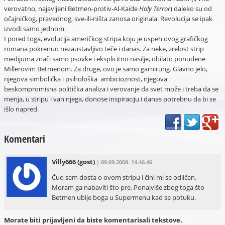
verovatno, najavljeni Betmen-protiv-Al-Kaide
Holy Terror
) daleko su od
očajničkog, pravednog, sve-ili-ništa zanosa originala. Revolucija se ipak
izvodi samo jednom.
I pored toga, evolucija američkog stripa koju je uspeh ovog grafičkog
romana pokrenuo nezaustavljivo teče i danas. Za neke, zrelost strip
medijuma znači samo psovke i eksplicitno nasilje, obilato ponuđene
Millerovim Betmenom. Za druge, ovo je samo garnirung. Glavno jelo,
njegova simbolička i psihološka ambicioznost, njegova
beskompromisna politička analiza i verovanje da svet može i treba da se
menja, u stripu i van njega, donose inspiraciju i danas potrebnu da bi se
išlo napred.
Komentari
Villy666
(gost)
| 09.09.2008. 14.46.46
Čuo sam dosta o ovom stripu i čini mi se odličan.
Moram ga nabaviti što pre. Ponajviše zbog toga što
Betmen ubije boga u Supermenu kad se potuku.
Morate biti prijavljeni da biste komentarisali tekstove.