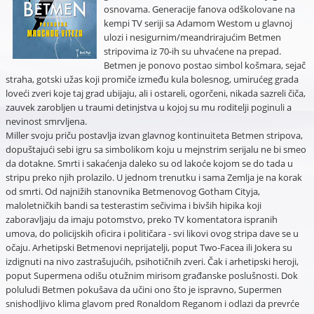
osnovama. Generacije fanova odškolovane na
kempi TV seriji sa Adamom Westom u glavnoj
ulozi i nesigurnim/meandrirajućim Betmen
stripovima iz 70-ih su uhvaćene na prepad.
Betmen je ponovo postao simbol košmara, sejač
straha, gotski užas koji promiče između kula bolesnog, umirućeg grada
loveći zveri koje taj grad ubijaju, ali i ostareli, ogorčeni, nikada sazreli čiča,
zauvek zarobljen u traumi detinjstva u kojoj su mu roditelji poginuli a
nevinost smrvljena.
Miller svoju priču postavlja izvan glavnog kontinuiteta Betmen stripova,
dopuštajući sebi igru sa simbolikom koju u mejnstrim serijalu ne bi smeo
da dotakne. Smrti i sakaćenja daleko su od lakoće kojom se do tada u
stripu preko njih prolazilo. U jednom trenutku i sama Zemlja je na korak
od smrti. Od najnižih stanovnika Betmenovog Gotham Cityja,
maloletničkih bandi sa testerastim sečivima i bivših hipika koji
zaboravljaju da imaju potomstvo, preko TV komentatora ispranih
umova, do policijskih oficira i političara - svi likovi ovog stripa dave se u
očaju. Arhetipski Betmenovi neprijatelji, poput Two-Facea ili Jokera su
izdignuti na nivo zastrašujućih, psihotičnih zveri. Čak i arhetipski heroji,
poput Supermena odišu otužnim mirisom građanske poslušnosti. Dok
poluludi Betmen pokušava da učini ono što je ispravno, Supermen
snishodljivo klima glavom pred Ronaldom Reganom i odlazi da prevrće