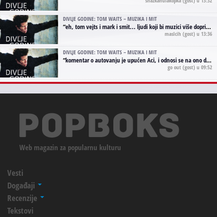
shazkahulakopka
(gost) u 13:32
DIVLJE GODINE: TOM WAITS – MUZIKA I MIT
“
eh, tom vejts i mark i smit... ljudi koji bi muzici više doprineli da su radili kao vozači tramvaja u gsp-u.
maslcih
(gost) u 13:36
DIVLJE GODINE: TOM WAITS – MUZIKA I MIT
“
komentar o autovanju je upućen Aci, i odnosi se na ono drugo autovanje...'senzualnost Waitsa' ;)
go out
(gost) u 09:52
Web magazin za popularnu kulturu
Vesti
Događaji
Recenzije
Tekstovi