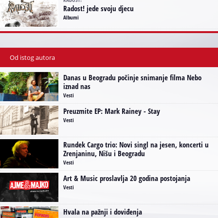
RADOST!
Radost! jede svoju djecu
Albumi
Od istog autora
Danas u Beogradu počinje snimanje filma Nebo
iznad nas
Vesti
Preuzmite EP: Mark Rainey - Stay
Vesti
Rundek Cargo trio: Novi singl na jesen, koncerti u
Zrenjaninu, Nišu i Beogradu
Vesti
Art & Music proslavlja 20 godina postojanja
Vesti
Hvala na pažnji i doviđenja