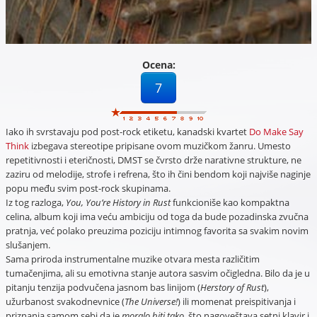
Ocena:
7
Iako ih svrstavaju pod post-rock etiketu, kanadski kvartet
Do Make Say
Think
izbegava stereotipe pripisane ovom muzičkom žanru. Umesto
repetitivnosti i eteričnosti, DMST se čvrsto drže narativne strukture, ne
zaziru od melodije, strofe i refrena, što ih čini bendom koji najviše naginje
popu među svim post-rock skupinama.
Iz tog razloga,
You, You’re History in Rust
funkcioniše kao kompaktna
celina, album koji ima veću ambiciju od toga da bude pozadinska zvučna
pratnja, već polako preuzima poziciju intimnog favorita sa svakim novim
slušanjem.
Sama priroda instrumentalne muzike otvara mesta različitim
tumačenjima, ali su emotivna stanje autora sasvim očigledna. Bilo da je u
pitanju tenzija podvučena jasnom bas linijom (
Herstory of Rust
),
užurbanost svakodnevnice (
The Universe!
) ili momenat preispitivanja i
priznanja samom sebi da je
moralo biti tako
, što nagoveštava setni klavir i