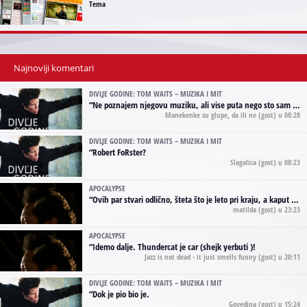
Tema
Najnoviji komentari
DIVLJE GODINE: TOM WAITS – MUZIKA I MIT
“
Ne poznajem njegovu muziku, ali vise puta nego sto sam to zazeleo gledao sam njegove umjetnicke slike na raznim stranama interneta. Te stoga zakljucujem da je Tom Waits Lady Gaga muzike namrstenih, ma
Manekenke su glupe, da ili ne
(gost) u 08:28
DIVLJE GODINE: TOM WAITS – MUZIKA I MIT
“
Robert FoRster?
Slagalica
(gost) u 08:23
APOCALYPSE
“
Ovih par stvari odlično, šteta što je leto pri kraju, a kaput koji te vervoatno podseća na pirotski ćilim je iz tradicije Navaho indijanaca ;)
matilda
(gost) u 23:23
APOCALYPSE
“
Idemo dalje. Thundercat je car (shejk yerbuti )!
Jazz is not dead - it just smells funny
(gost) u 20:11
DIVLJE GODINE: TOM WAITS – MUZIKA I MIT
“
Dok je pio bio je.
Govedina
(gost) u 15:24