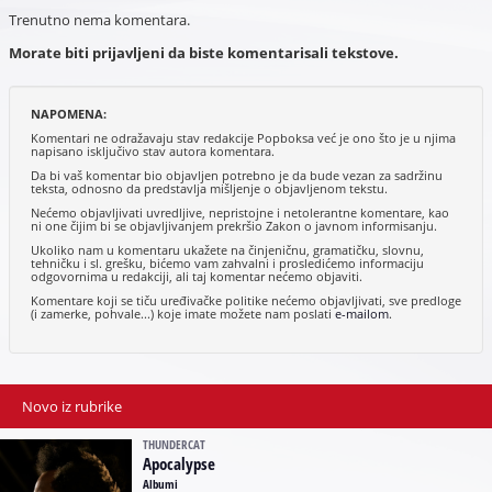
Trenutno nema komentara.
Morate biti prijavljeni da biste komentarisali tekstove.
NAPOMENA:
Komentari ne odražavaju stav redakcije Popboksa već je ono što je u njima
napisano isključivo stav autora komentara.
Da bi vaš komentar bio objavljen potrebno je da bude vezan za sadržinu
teksta, odnosno da predstavlja mišljenje o objavljenom tekstu.
Nećemo objavljivati uvredljive, nepristojne i netolerantne komentare, kao
ni one čijim bi se objavljivanjem prekršio Zakon o javnom informisanju.
Ukoliko nam u komentaru ukažete na činjeničnu, gramatičku, slovnu,
tehničku i sl. grešku, bićemo vam zahvalni i prosledićemo informaciju
odgovornima u redakciji, ali taj komentar nećemo objaviti.
Komentare koji se tiču uređivačke politike nećemo objavljivati, sve predloge
(i zamerke, pohvale...) koje imate možete nam poslati
e-mailom
.
Novo iz rubrike
THUNDERCAT
Apocalypse
Albumi