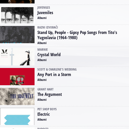
JUVENILES
Juveniles
Albumi
RAZNI IZVOĐAČI
Stand Up, People - Gipsy Pop Songs From Tito's
Yugoslavia (1964-1980)
Albumi
MARNIE
Crystal World
Albumi
SCOTT & CHARLENE'S WEDDING
Any Port in a Storm
Albumi
GRANT HART
The Argument
Albumi
PET SHOP BOYS
Electric
Albumi