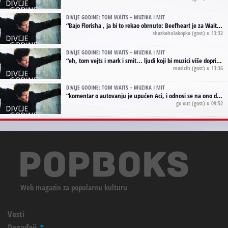
DIVLJE GODINE: TOM WAITS – MUZIKA I MIT
“
Bajo Florisha , ja bi to rekao obrnuto: Beefheart je za Waitsa, isto sto i Hendrix za Lenny Kravitza
shazkahulakopka
(gost) u 13:32
DIVLJE GODINE: TOM WAITS – MUZIKA I MIT
“
eh, tom vejts i mark i smit... ljudi koji bi muzici više doprineli da su radili kao vozači tramvaja u gsp-u.
maslcih
(gost) u 13:36
DIVLJE GODINE: TOM WAITS – MUZIKA I MIT
“
komentar o autovanju je upućen Aci, i odnosi se na ono drugo autovanje...'senzualnost Waitsa' ;)
go out
(gost) u 09:52
Web magazin za popularnu kulturu
Vesti
Događaji