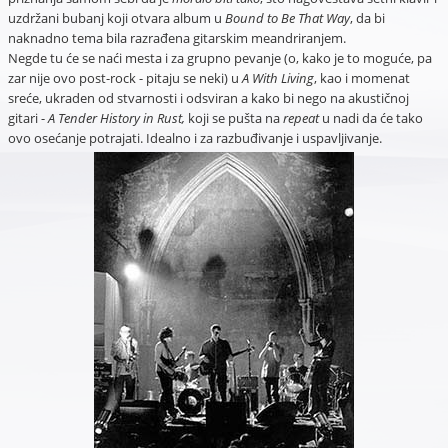
uzdržani bubanj koji otvara album u
Bound to Be That Way
, da bi
naknadno tema bila razrađena gitarskim meandriranjem.
Negde tu će se naći mesta i za grupno pevanje (o, kako je to moguće, pa
zar nije ovo post-rock - pitaju se neki) u
A With Living
, kao i momenat
sreće, ukraden od stvarnosti i odsviran a kako bi nego na akustičnoj
gitari -
A Tender History in Rust,
koji se pušta na
repeat
u nadi da će tako
ovo osećanje potrajati. Idealno i za razbuđivanje i uspavljivanje.