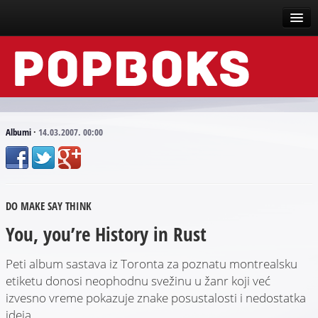
Vesti
Događaji
Recenzije
Albumi
·
14.03.2007. 00:00
Tekstovi
Top liste
DO MAKE SAY THINK
Scena
You, you’re History in Rust
Arhive
Peti album sastava iz Toronta za poznatu montrealsku
etiketu donosi neophodnu svežinu u žanr koji već
izvesno vreme pokazuje znake posustalosti i nedostatka
ideja