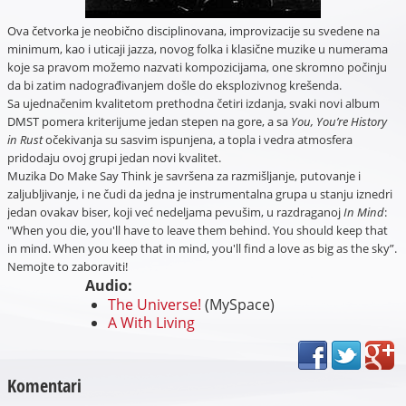
Ova četvorka je neobično disciplinovana, improvizacije su svedene na
minimum, kao i uticaji jazza, novog folka i klasične muzike u numerama
koje sa pravom možemo nazvati kompozicijama, one skromno počinju
da bi zatim nadograđivanjem došle do eksplozivnog krešenda.
Sa ujednačenim kvalitetom prethodna četiri izdanja, svaki novi album
DMST pomera kriterijume jedan stepen na gore, a sa
You, You’re History
in Rust
očekivanja su sasvim ispunjena, a topla i vedra atmosfera
pridodaju ovoj grupi jedan novi kvalitet.
Muzika Do Make Say Think je savršena za razmišljanje, putovanje i
zaljubljivanje, i ne čudi da jedna je instrumentalna grupa u stanju iznedri
jedan ovakav biser, koji već nedeljama pevušim, u razdraganoj
In Mind
:
"When you die, you'll have to leave them behind. You should keep that
in mind. When you keep that in mind, you'll find a love as big as the sky”.
Nemojte to zaboraviti!
Audio:
The Universe!
(MySpace)
A With Living
Komentari